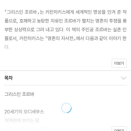
『그리스인 조르바』는 카잔차키스에게 세계적인 명성을 안겨 준 작
품으로, 호쾌하고 농탕한 자유인 조르바가 펼치는 영혼의 투쟁을 풍
부한 상상력으로 그려 내고 있다. 이 책의 주인공 조르바는 실존 인
물로서, 카잔차키스는 『영혼의 자서전』에서 다음과 같이 이야기 한
다.
더보기
「……힌두교도들은 '구루(사부)'라고 부르고 수도승들은 '아버지'라
고 부르는 삶의 길잡이를 한 사람 선택해야 했다면 나는 틀림없이 조
목차
목차 보이기/감추기
르바를 택했을 것이다……. 주린 영혼을 채우기 위해 오랜 세월 책으
로부터 빨아들인 영양분의 질량과, 겨우 몇 달 사이에 조르바로부터
그리스인 조르바
느낀 자유의 질량을 돌이켜 볼 때마다 책으로 보낸 세월이 억울해서
나는 격분과 마음의 쓰라림을 견디지 못한다.」
20세기의 오디세우스
개역판에 부치는 말
『그리스인 조르바』를 제대로 이해하기 위해서는 '메토이소노' 즉,
니코스 카잔차키스 연보
더보기