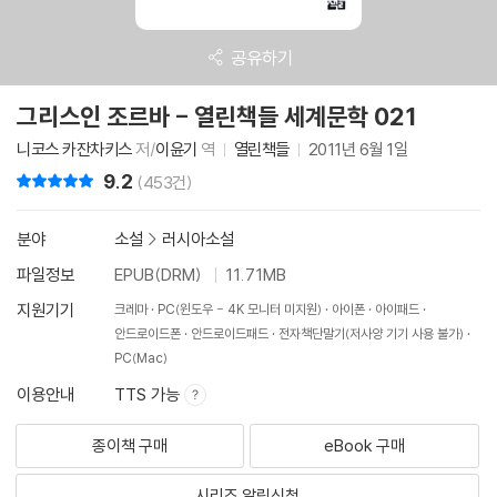
공유하기
그리스인 조르바 - 열린책들 세계문학 021
니코스 카잔차키스
저/
이윤기
역
열린책들
2011년 6월 1일
9.2
리뷰 총점
(453건)
분야
소설
>
러시아소설
파일정보
EPUB(DRM)
11.71MB
지원기기
크레마
PC(윈도우 - 4K 모니터 미지원)
아이폰
아이패드
안드로이드폰
안드로이드패드
전자책단말기(저사양 기기 사용 불가)
PC(Mac)
이용안내
TTS 가능
종이책 구매
eBook 구매
시리즈 알림신청