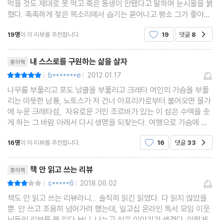
먹을 것도 제대로 못 먹고 죽은 동생이 안됐다고 말하며 눈시울을 붉
혔다. 촉촉하게 젖은 목소리에서 습기는 묻어나고 평소 그가 좋아하
던 술 한 잔 부어 놓을 공간도 없이 사각형의 상자 안에 갇혀 있다고
19명
이 이 리뷰를 추천합니다.
19
댓글
8
공감
생각하니 마음이 더 아프다고 했다. 생긴
리뷰제목
내 스스로를 구원하는 삶을 살자
종이책
b*******e
2012.01.17
평점10점
|
|
나무를 부풀리고 포도 넝쿨을 부풀리고 크레타 여인의 가슴을 부풀
리는 따뜻한 남풍, 노토스가 저 건너 아프리카로부터 불어오면 물가
에 누운 크레타섬, 자유로운 거인 조르바가 있는 이 섬은 수액을 솟
게 하는 그 바람 아래서 다시 생명을 되찾는다. 여행으로 가슴에 품
은 꿈을 실현하려 세상의 여기저기를 방황한 그리스의 위대한 거인
16명
이 이 리뷰를 추천합니다.
16
댓글
33
공감
니코스 카찬자키스의 소설 ＜그리스인 조르바＞
리뷰제목
책 안 읽고 쓰는 리뷰
종이책
c*****6
2018.06.02
평점6점
|
|
책도 안 읽고 쓰는 리뷰라니... 솔직히 읽긴 읽었다. 다 읽지 않았을
뿐. 안 쓰고 조용히 넘어가려 했는데, 일고십 온라인 독서 모임 이웃
님들의 리뷰를 쭉 읽다 보니, 나누고 싶은 이야기가 생겼다. 이렇게