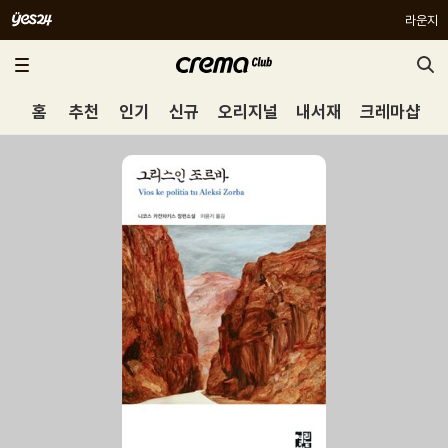
라운지
홈
추천
인기
신규
오리지널
내서재
크레마샵