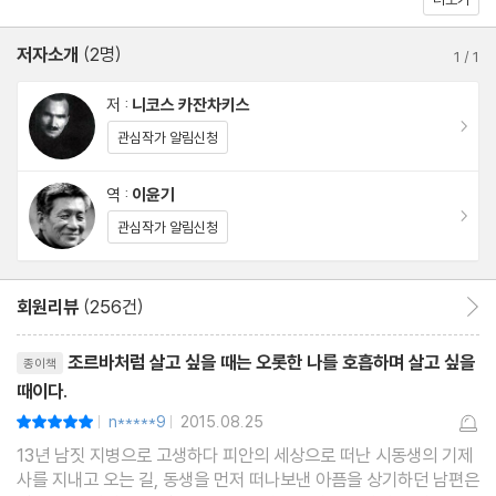
'거룩하게 되기'의 개념을 염두에 두어야 한다. 이것은 보이는 것과
보이지 않는 것, 육체와 영혼, 물질과 정신의 임계 상태 너머에서 일
저자소개
(2명)
1
/
1
어나는 변화이다. 포도가 포도즙이 되고 포도주가 되는 것이 물리적,
저 :
니코스 카잔차키스
화학적인 변화라면, 포도주가 사랑이 되고 성체(聖體)가 되는 것은
이동
관심작가 알림신청
바로 '메토이소노'인 것이다. 카잔차키스는 바로 이 책에서 조르바의
거침없이 자유로운 영혼의 투쟁을 통해 '삶의 메토이소노'를 보여 주
역 :
이윤기
고 있는 것이다.
이동
관심작가 알림신청
회원리뷰
(256건)
회원리뷰 이동
리뷰제목
조르바처럼 살고 싶을 때는 오롯한 나를 호흡하며 살고 싶을
종이책
때이다.
n*****9
2015.08.25
평점10점
|
|
13년 남짓 지병으로 고생하다 피안의 세상으로 떠난 시동생의 기제
사를 지내고 오는 길, 동생을 먼저 떠나보낸 아픔을 상기하던 남편은