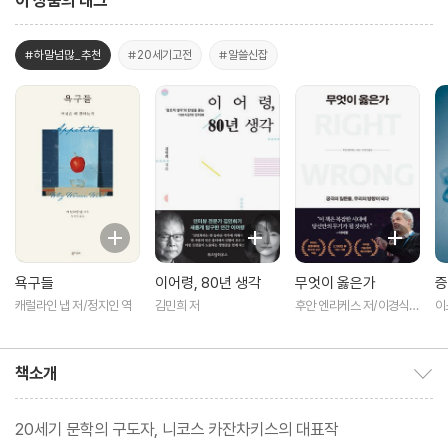
이 상품의 태그
#하말넘많_추천
#20세기고전
#알쓸신잡
욕구들
이어령, 80년 생각
무엇이 옳은가
증
캐럴라인 냅 저/정지인 역
김민희 저
후안 엔리케스 저/이경식
이
역
책소개
책소개 보이기/감추기
20세기 문학의 구도자, 니코스 카잔차키스의 대표작