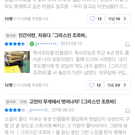
라도 함께하고 싶은 마음도 일조함. -우리 일고십 이웃님들이 이렇
게나 글을 잘 씁니다. 책을 안 읽어도 리뷰가 가능할 만큼, 생각도 없
13명
이 이 리뷰를 추천합니다.
13
댓글
10
공감
던 리뷰까지 쓰게 할 만큼.-조르바에 대한
리뷰제목
인간이란, 자유다.『그리스인 조르바』
종이책
YES마니아 : 로얄
g********s
2013.06.13
평점9점
|
|
독서모임을 만들었다. 독서모임은 최근 4년 정도 품
어온 나의 로망이었다. 올해 드디어 시작한다. 내가
주도했기에 첫 모임의 책도 내가 골랐다. [그리스인
조르바]를 사 놓은지 1년이 넘었다. 의무감에 구입한
것이었다. 책꽂이에서 발견할 때마다 못다한 숙제의
12명
이 이 리뷰를 추천합니다.
12
댓글
20
공감
느낌이 나서 얼른 제목에서 눈을 떼곤 했다. 그러고
는 마음속으론 ‘읽어야지’하고 다시 다짐한다. 첫 독
리뷰제목
서모임 날
고전의 무게에서 벗어나자! [그리스인 조르바]
종이책
구매
p******0
2018.06.03
평점8점
|
|
소설이 좋다. 이유는 등장 인물들에 몰입하여 현실인지 상상인지 구
별 안 갈 정도로 스토리에 빠지는 그 기분이 좋아서이다. 그런데 유
독 이 ＜그리스인 조르바＞를 읽는 동안 그런 느낌을 받지 못해서