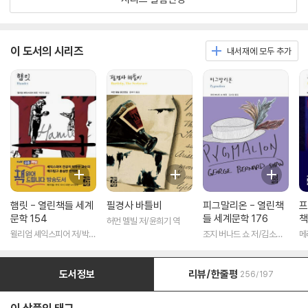
이 도서의 시리즈
내서재에 모두 추가
햄릿 - 열린책들 세계
필경사 바틀비
피그말리온 - 열린책
프
문학 154
들 세계문학 176
책
허먼 멜빌 저/윤희기 역
윌리엄 셰익스피어 저/박우
조지 버나드 쇼 저/김소임
메
수 역
역
도서정보
리뷰/한줄평
256/197