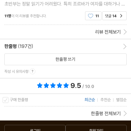
초반부는 정말 읽기가 어려웠다. 특히 조르바가 여자를 대하거나 생
각하는 방식은 정말 이해할 수 없었고, 이런책을 고전이라고 하다니
11명
이 이 리뷰를 추천합니다.
11
댓글
14
공감
하며 화도났다. 다른 사람들이 그렇게 칭찬하고
리뷰 전체보기
한줄평
(197건)
한줄평 이동
한줄평 쓰기
작성 시 유의사항
9.5
총 평점 9.5점
/ 10.0
구매 한줄평
최근순
추천순
별점순
한줄평 전체보기
로그인
회원가입