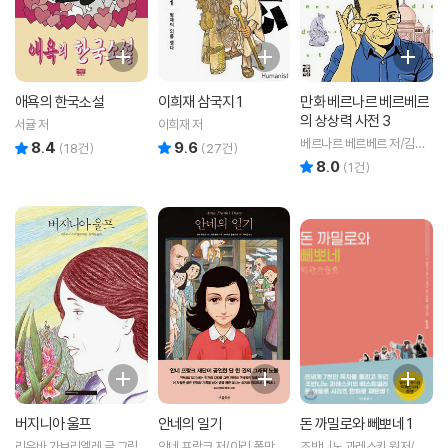
애욕의 한국소설
이희재 삼국지 1
만화 베르나르 베르베르
의 상상력 사전 3
서귤 저
이희재 저
베르나르 베르베르 저/김수
8.4
9.6
리뷰 총점
리뷰 총점
(
18
건)
(
27
건)
박 역
8.0
리뷰 총점
(
1
건)
버지니아 울프
안네의 일기
돈 까밀로와 뻬뽀네 1
리우바 가브리엘레 글,그림/
안네 프랑크 저/아리 폴만
조반니노 과레스키 원저/다