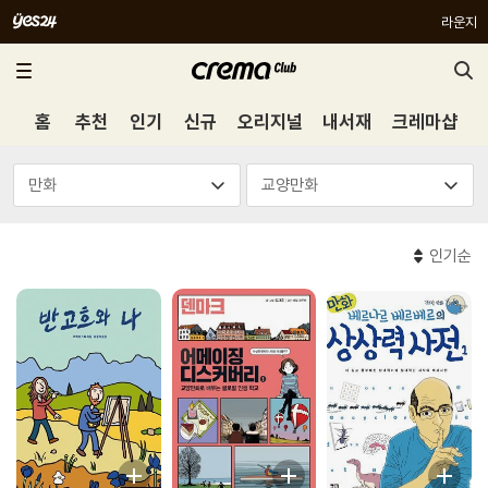
라운지
홈
추천
인기
신규
오리지널
내서재
크레마샵
인기순