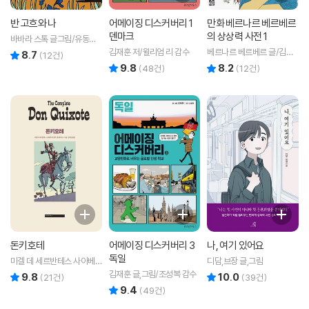
반 고흐와 나
어메이징 디스커버리 1
만화 베르나르 베르베르
덴마크
의 상상력 사전 1
바바라 스톡 글그림/유동의
역
김재훈 저/윌리엄 리 감수
베르나르 베르베르 글/김수
8.7
리뷰 총점
(
12
건)
박 만화
9.8
8.2
리뷰 총점
리뷰 총점
(
48
건)
(
12
건)
돈키호테
어메이징 디스커버리 3
나, 여기 있어요
독일
미겔 데 세르반테스 사아베
디담,브장 글,그림
드라 원저/롭 데이비스 글그
김재훈 글,그림/조성복 감수
9.8
10.0
리뷰 총점
리뷰 총점
(
21
건)
(
39
건)
림/김마림 역
9.4
리뷰 총점
(
49
건)