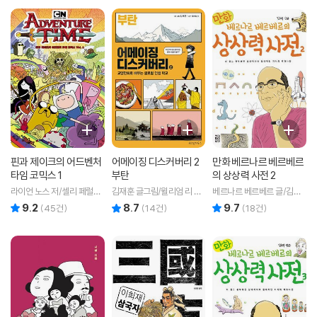
핀과 제이크의 어드벤처
어메이징 디스커버리 2
만화 베르나르 베르베르
타임 코믹스 1
부탄
의 상상력 사전 2
라이언 노스 저/셀리 페럴라
김재훈 글그림/윌리엄 리 감
베르나르 베르베르 글/김수
인,브레이든 램 그림/서애경
수
박 만화
9.2
8.7
9.7
리뷰 총점
리뷰 총점
리뷰 총점
(
45
건)
(
14
건)
(
18
건)
역/정한결 감수