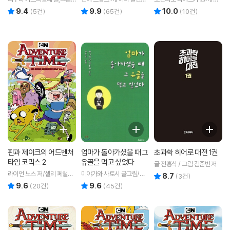
천지은 역
글/데이비드 폴론스키 그림/
비데 바르치 그림/김정훈,이
9.4
9.9
10.0
리뷰 총점
리뷰 총점
리뷰 총점
(
5
건)
(
65
건)
(
10
건)
박미경 역
정석 역
핀과 제이크의 어드벤처
엄마가 돌아가셨을 때 그
초과학 히어로 대전 1권
타임 코믹스 2
유골을 먹고 싶었다
글 전홍식 / 그림 김준빈 저
라이언 노스 저/셀리 페럴라
미야가와 사토시 글그림/장
8.7
리뷰 총점
(
3
건)
인,브레이든 램 그림/서애경
민주 역
9.6
9.6
리뷰 총점
리뷰 총점
(
20
건)
(
45
건)
역/정한결 감수