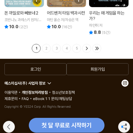
돈 까밀로와 뻬뽀네 2
어드벤처 타임 백과사전
우리는 왜 게임을 하는
가?
조반니노 과레스키 원저/다
마틴 올슨 저/차승은 역
비데 바르치 그림/김정훈,이
하얀쥐 저
10.0
10.0
리뷰 총점
리뷰 총점
(
2
건)
(
16
건)
정석 역
8.8
리뷰 총점
(
5
건)
1
2
3
4
5
로그인
회원가입
예스이십사(주) 사업자 정보
이용약관
개인정보처리방침
청소년보호정책
제휴문의
FAQ
eBook 1:1 문의/채팅상담
Copyright © YES24 Corp. All Rights Reserved.
첫 달 무료로 시작하기