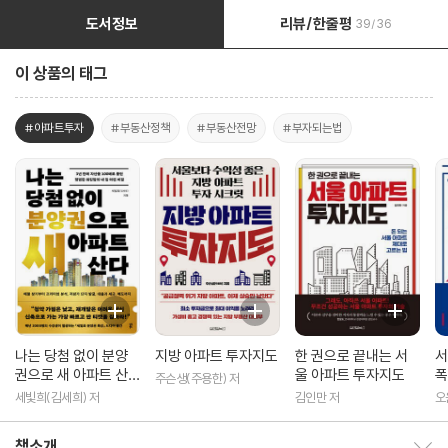
도서정보
리뷰/한줄평
39/36
이 상품의 태그
#아파트투자
#부동산정책
#부동산전망
#부자되는법
나는 당첨 없이 분양
지방 아파트 투자지도
한 권으로 끝내는 서
서
권으로 새 아파트 산
울 아파트 투자지도
폭
주슨생(주용한) 저
다
세빛희(김세희) 저
김인만 저
오
책소개
책소개 보이기/감추기