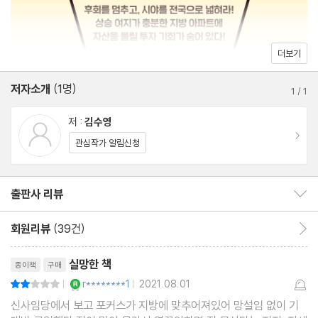
입지의 요소 5_ 자연환경, 내가 살고 있는 곳은 얼마나 쾌적한가
대장 아파트의 5가지 조건
더보기
2장. 강원도
저자소개
(1명)
1
/
1
1. 강원도에서 투자 프로젝트 시작하기
저 :
김수영
2. ‘강기도’의 춘천
이동
관심작가 알림신청
첫째, 평당 가격이 가장 비싼 아파트 찾기
둘째, 학원가 파악하기
출판사 리뷰
출판사 리뷰 보이기/감추기
셋째, 관공서 파악하기
넷째, 교통의 요지 파악하기
회원리뷰
(39건)
회원리뷰 이동
춘천시 투자지역 분석 1_ 퇴계동
리뷰제목
춘천시 투자지역 분석 2_ 온의동 · 약사동
실망한 책
종이책
구매
춘천시 투자지역 분석 3_ 후평동
YES마니아 : 로얄
r********1
2021.08.01
평점4점
|
|
+ 춘천시 리딩동네 아파트 리스트
신사임당에서 보고 포커스가 지방에 맞추어져있어 망설임 없이 기