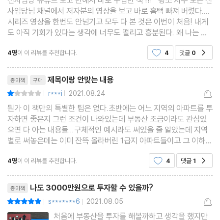
+ 충주시 리딩동네 아파트 리스트
사임당님 채널에서 저자분의 영상을 보고 바로 흠뻑 빠져 버렸다....
시리즈 영상을 한번도 안넘기고 모두 다 본 것은 이번이 처음! 내게
도 아직 기회가 있다는 생각에 너무도 떨리고 흥분된다. 왜 나는 이
4장. 충청남도
런 생각을 못했을까?? 맞다. 월급모아서 집 사는 시대는 끝났다. 투
4명
이 이 리뷰를 추천합니다.
4
댓글
0
공감
자를 먼저해서 꼭 돈을 불려야겠다.
1. 충청남도에서 투자 프로젝트 시작하기
리뷰제목
제목이랑 안맞는 내용
2. 강남까지 30분이면 간다! 천안
종이책
구매
r***i
2021.08.24
평점2점
천안시 투자지역 분석 1_ 불당동
|
|
뭔가 이 책만의 특별한 팁은 없다.초반에는 어느 지역의 아파트를 투
천안시 투자지역 분석 2_ 백석동
자하면 좋은지 그런 조건이 나와있는데 부동산 조금이라도 관심있
천안시 투자지역 분석 3_ 두정동
으면 다 아는 내용들...구체적인 예시라도 써있을 줄 알았는데 지역
+ 천안시 리딩동네 아파트 리스트
별로 써놓은데는 이미 잔뜩 올라버린 1급지 아파트들이고 그 이하
지역들은 구체적인 내용도 없음.종이는 좋은거 써서 책값만 비싼
3. 천안을 뛰어넘자, 아산
4명
이 이 리뷰를 추천합니다.
4
댓글
1
공감
듯...내용 미리 훝어봤더라면 절대 안샀을 책...
아산시 투자지역 분석 1_ 탕정면
리뷰제목
아산시 투자지역 분석 2_ 모종동·풍기동
나도 3000만원으로 투자할 수 있을까?
종이책
+ 아산시 리딩동네 아파트 리스트
s*******6
2021.08.05
평점10점
|
|
처음에 부동산을 투자를 해볼까하고 생각을 했지만