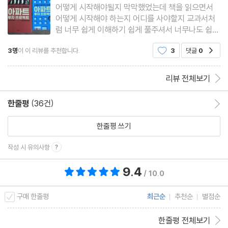
어떻게 시작해야될지 막막했었는데 책을 읽으면서
5장. 전라북도
어떻게 시작해야 하는지 어디를 사야할지 교과서처
럼 너무 쉽게 이해하기 쉽게 풀주셔서 너무나도 쉽게
1. 전라북도에서 투자 프로젝트 시작하기
읽어 내려갈 수 있었습니다. 또한 전국각지 한눈에
3명
이 이 리뷰를 추천합니다.
3
댓글
0
공감
보기 편하게 아파트리스트와 장단점을 적어주어서
2. 비빔밥만 떠올리고 있지는 않은가? 전주
책 한권으로 전국을 다 둘러본 느낌이 였어요~ 부록
전주시 투자지역 분석 1_ 에코시티
으로 주신 임장노트도 유
리뷰 전체보기
전주시 투자지역 분석 2_ 만성지구·혁신도시
전주시 투자지역 분석 3_ 완산구
한줄평
(36건)
한줄평 이동
+ 전주시 리딩동네 아파트 리스트
한줄평 쓰기
3. 신도시 천지개벽, 군산
군산시 투자지역 분석 1_ 조촌동
작성 시 유의사항
군산시 투자지역 분석 2_ 그 외의 지역
9.4
총 평점 9.4점
/ 10.0
+ 군산시 리딩동네 아파트 리스트
구매 한줄평
최근순
추천순
별점순
6장. 전라남도
한줄평 전체보기