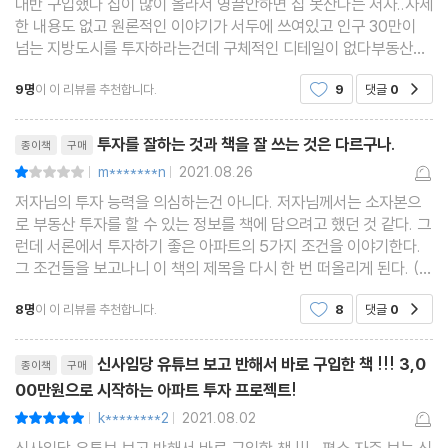
대반 구입했다 집이 많이 올라서 영끌안하면 집 못산다는 저자..자세
3. 강원도 인구수 원톱, 원주
한 내용도 없고 원론적인 이야기가 서두에 쓰여있고 인구 30만이
원주시 투자지역 분석 1_ 무실동
넘는 지방도시를 투자하라는건데 구체적인 디테일이 없다부동산어
플 몇개만 보면 부동산관심있는 누구나 찾을수 있는정보를 작가가
원주시 투자지역 분석 2_ 지정면·반곡동
9명
이 이 리뷰를 추천합니다.
9
댓글
0
공감
대신 정리한듯.. 그이상도 이하도 아니었다 특히 춘천
+ 원주시 리딩동네 아파트 리스트
리뷰제목
투자를 잘하는 것과 책을 잘 쓰는 것은 다르구나.
종이책
구매
3장. 충청북도
m*******n
2021.08.26
평점2점
|
|
저자님의 투자 능력을 의심하는건 아니다. 저자님께서는 소자본으
1. 충청북도에서 투자 프로젝트 시작하기
로 부동산 투자를 할 수 있는 정보를 책에 담으려고 했던 것 같다. 그
런데 서론에서 투자하기 좋은 아파트의 5가지 조건을 이야기한다.
2. 충청북도 대장, 청주
그 조건들을 보고나니 이 책의 제목을 다시 한 번 떠올리게 된다. (그
청주시 투자지역 분석 1_ 흥덕구
래서 소자본으로 지방의 대장아파트에 투자가 가능하다는건가?) 그
8명
이 이 리뷰를 추천합니다.
8
댓글
0
청주시 투자지역 분석 2_ 청원구·서원구·상당구
공감
런 조건의 아파트가 지방 소도시에 있더라
+ 청주시 리딩동네 아파트 리스트
리뷰제목
신사임당 유튜브 보고 반해서 바로 구입한 책 !!! 3,0
종이책
구매
3. 청주 동생 충주
00만원으로 시작하는 아파트 투자 프로젝트!
충주시 투자지역 분석 1_ 호암동
k********2
2021.08.02
평점10점
|
|
충주시 투자지역 분석 2_ 그 외의 지역
신사임당 유튜브 보고 반해서 바로 구입한 책 !!! 평소 자주 보는 신