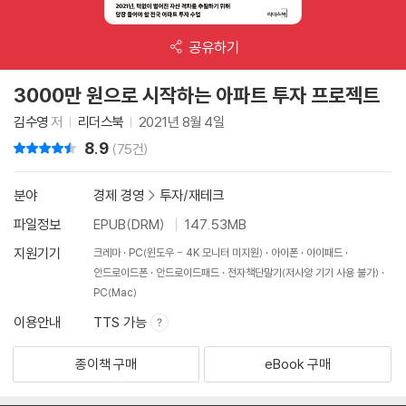
공유하기
3000만 원으로 시작하는 아파트 투자 프로젝트
김수영
저
리더스북
2021년 8월 4일
8.9
리뷰 총점
(75건)
분야
경제 경영
>
투자/재테크
파일정보
EPUB(DRM)
147.53MB
지원기기
크레마
PC(윈도우 - 4K 모니터 미지원)
아이폰
아이패드
안드로이드폰
안드로이드패드
전자책단말기(저사양 기기 사용 불가)
PC(Mac)
이용안내
TTS 가능
종이책 구매
eBook 구매