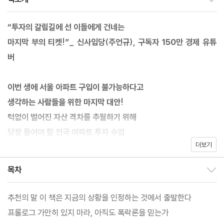
“투자의 갈림길에 선 이들에게 건네는
마지막 부의 티켓!”_ 신사임당(주언규), 구독자 150만 경제 유튜
버
이번 생에 서울 아파트 구입이 불가능하다고
생각하는 사람들을 위한 마지막 대안!
턱없이 벌어진 자산 격차를 추월하기 위해
당장 들어야 할 전국 아파트 투자 수업
더보기
“부동산 가격 폭락이 오지 않을까요? 조금만 기다리면 나중에 싸게
목차
목차 보이기/감추기
살 수 있는 시기가 오지 않을까요?” 아직 집을 매매하지 못한 대한
민국의 2040세대와 무주택자들의 집값 하락에 대한 기대는 여전하
추천의 말 이 책은 지금의 상황을 인정하는 것에서 출발한다
다. 하지만 오지도 않을 그 시기를 기다리며 전세만 이어가는 선택은
프롤로그 가만히 있지 마라, 아직도 폭락론을 믿는가
무책임할 만큼 어리석다. 부자가 되는 출발점은 돈의 크기보다 생각