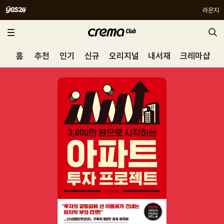
라운지
홈
추천
인기
신규
오리지널
내서재
크레마샵