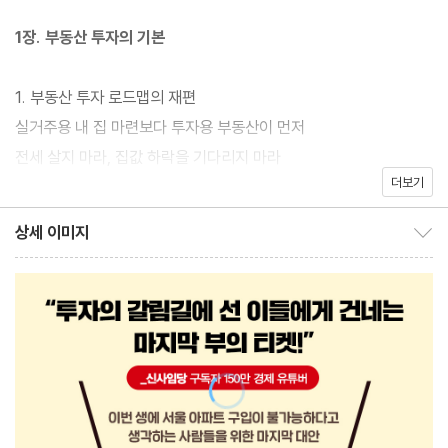
의 크기에 있다. 아직도 폭락론을 믿는가. 더 이상 가만히 있어서는
1장. 부동산 투자의 기본
안 된다. 구독자 150만의 경제 유튜버 신사임당이 강력 추천하는 부
동산 전문가, 김수영 대표는 신간 『3000만 원으로 시작하는 아파트
1. 부동산 투자 로드맵의 재편
투자 프로젝트』에서 내 생에 서울 아파트 구입이 불가능하다고 생각
실거주용 내 집 마련보다 투자용 부동산이 먼저
하는 사람들을 위한 마지막 대안으로 지방 아파트 투자를 권한다. 내
전세 살지 마라, 집값 하락을 기다리지 마라
집 등기 한 번 쳐본 적 없는 무주택자부터 소액 자금을 묵혀두기 아
더보기
영끌 없이는 아파트를 살 수 없다
까워하는 1주택자, 다주택자까지 자산 증식을 위해 알아야 할 지방
2. 어떻게 시작해야 하는가
상세 이미지
아파트 투자의 A to Z를 모두 공개한다.
상세 이미지 보이기/감추기
부동산의 종류와 매입 방법
아파트 투자 시뮬레이션
3. 아파트 투자 기본기 다지기
입지의 요소 1_ 일자리, 아파트 투자의 기본
입지의 요소 2_ 교통, 일자리에서 멀다면 ‘교통’이라도 좋아야 한다
입지의 요소 3_ 학군, 자녀의 미래를 생각하라
입지의 요소 4_ 인프라, 주변에 누릴 수 있는 것들이 얼마나 많은가