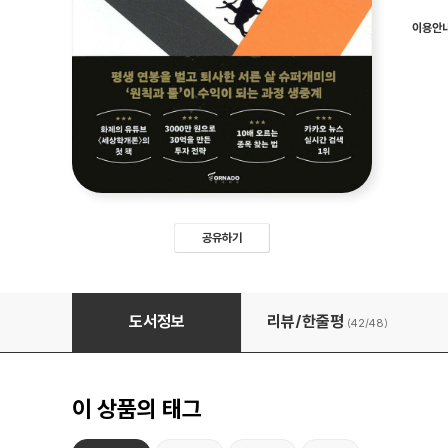
이용안
공유하기
나는 투자로 30년을 벌었다
도서정보
리뷰/한줄평
(42/
48
)
이 상품의 태그