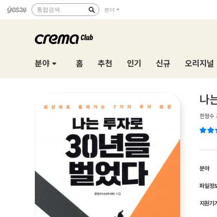
통합검색
분야
분야
홈
추천
인기
신규
오리지널
나는
한정수
분야
파일정
지원기