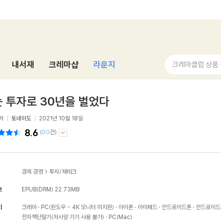
내서재
크레마샵
라운지
크레마클럽 상품
 투자로 30년을 벌었다
저
토네이도
2021년 10월 18일
8.6
(
90
건)
경제 경영
>
투자/재테크
보
EPUB(DRM)
22.73MB
기
크레마
PC(윈도우 - 4K 모니터 미지원)
아이폰
아이패드
안드로이드폰
안드로이드
전자책단말기(저사양 기기 사용 불가)
PC(Mac)