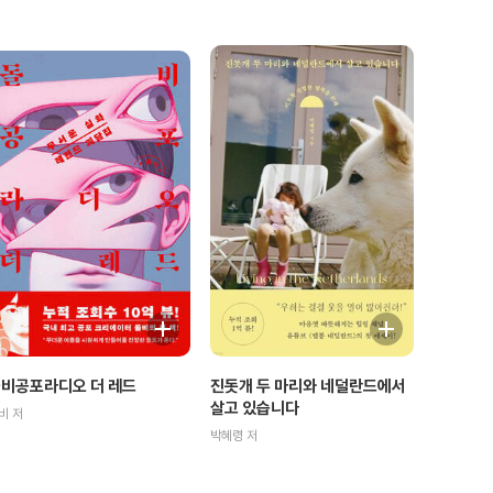
비공포라디오 더 레드
진돗개 두 마리와 네덜란드에서
살고 있습니다
비 저
박혜령 저