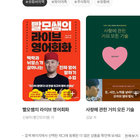
#유튜버의책
#파이어족
#주식투자
#유튜버
사랑에 관한 거의 모든 기술
빨모쌤의 라이브 영어회화
김달 저
신용하(빨간모자쌤) 저
검색 페이지에서 선택된 태그에 등록된 더 많은 상품을 확인해 보세요.
전체보기