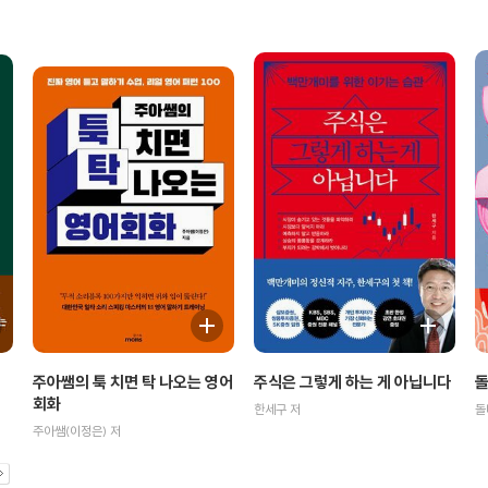
주식은 그렇게 하는 게 아닙니다
돌
주아쌤의 툭 치면 탁 나오는 영어
회화
한세구 저
돌
주아쌤(이정은) 저