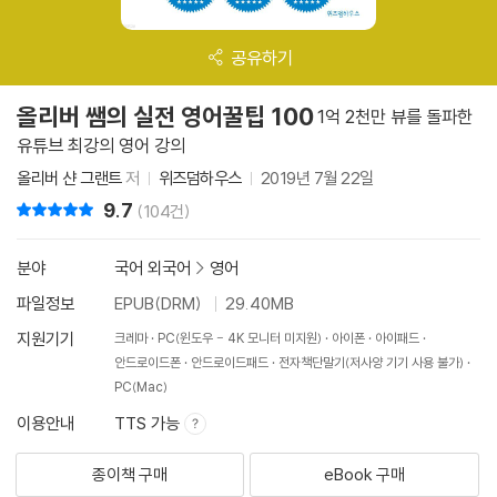
공유하기
올리버 쌤의 실전 영어꿀팁 100
1억 2천만 뷰를 돌파한
유튜브 최강의 영어 강의
올리버 샨 그랜트
저
위즈덤하우스
2019년 7월 22일
9.7
리뷰 총점
(104건)
분야
국어 외국어
>
영어
파일정보
EPUB(DRM)
29.40MB
지원기기
크레마
PC(윈도우 - 4K 모니터 미지원)
아이폰
아이패드
안드로이드폰
안드로이드패드
전자책단말기(저사양 기기 사용 불가)
PC(Mac)
이용안내
TTS 가능
종이책 구매
eBook 구매