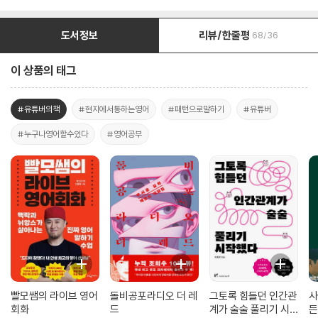
도서정보
리뷰/한줄평
68/36
이 상품의 태그
#유튜버의책
#현지에서통하는영어
#패턴으로말하기
#유튜버
#누구나영어할수있다
#영어공부
빨모쌤의 라이브 영어
돌비공포라디오 더 레
그토록 힘들던 인간관
사
회화
드
계가 술술 풀리기 시
든