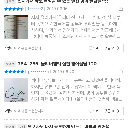
현지에서 바로 써먹을 수 있는 실전 영어 꿀팁들~!!
종이책
033 미국인이 보낸 XOXO 문자에 숨은 의미
l******2
2019.06.16
평점9점
|
|
034 Dickies가 고추들이라는 뜻이라고?!
저자 올리버쌤(올리버 샨 그랜트)은열다섯 살 때부
035 지퍼 열렸을 때 미국인이 쓰는 은어
터 독학으로 한국어를 공부해 우리말을 능숙하게 구
036 ‘중요 부위’는 영어로 important part일까?
사하며, 대학에서 언어학과 스페인어를 전공해 3개
국어에 능통하다. 스페인에서 영어교사로 활동하다
037 ‘너 약 잘못 먹었니?’ 미국인도 이런 표현 쓸까?
가 2010년 한국으로 건너와 8년간 초 중학교 영어
038 ‘존맛’ ‘존잼’ ‘존멋’ 느낌 살려서 말하기
4명
이 이 리뷰를 추천합니다.
4
댓글
2
공감
교사로 일했다. 실제 잘 쓰이지 않는 표현을 가르치
는 한국 학교의 교육 방식에 큰 문제를 느끼던 중 20
039 ‘욕하지 마!’ 우습지 않게 제대로 말하기
리뷰제목
15년 여름, 페이스북에 처음
384. 265. 올리버쌤의 실전 영어꿀팁 100
040 What the hell은 욕일까, 아닐까?
종이책
g********o
2019.06.20
평점10점
퀴즈
|
|
꺄아!!!유튜브에서 이미 구독하고 있었던 올리버쌤.
올리버쌤의 영어공부팁 4
하지만 유튜브랑 친하지 않아서 이 책이 두 번째 책
인지는 몰랐다; 감히 말하건데, 영어 공부를 즐겁게
Lesson 5 우리말 어감을 살려주는 영어 표현들
하기 위한 필독서이다!!! (올리버쌤의 첫번째 책올리
버쌤의 영어 꿀팁 http://www.yes24.com/Pro
041 ‘설마 너’ 폰 잃어버린 거야?
2명
이 이 리뷰를 추천합니다.
2
댓글
0
공감
duct/Goods/67028551?scode=032&OzSra
042 ‘그동안’ 쇼핑이나 하자
nk=1) 이미 각 영상마다 알차다 못해 유쾌해서 놓치
리뷰제목
043 ‘빠르면’ 2시간 안에 온대
지 않고 잘 보고 있었는데,이렇게 책으로 나
영포자도 다시 공부하게 만드는 마법의 영어책
종이책
구매