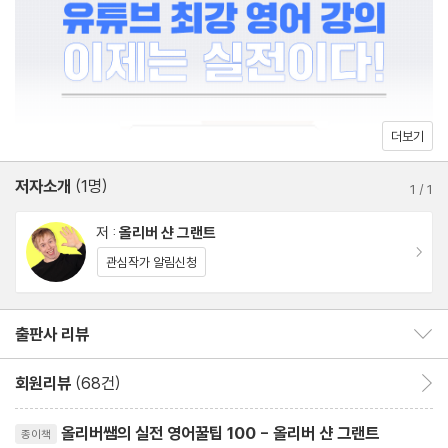
011 ‘무슨 문제 있어?’라는 의미로 쓰는 What’s your problem?
012 ‘~에 살고 있다’라는 의미로 쓰는 I’m living in~
013 ‘저기’라는 의미로 쓰는 O~~~~ver there
014 ‘나도’라는 의미로 쓰는 Me too
015 ‘또 봐!’라는 의미로 쓰는 See you
더보기
016 ‘여기가 어디죠?’라는 의미로 쓰는 Where is here?
저자소개
(1명)
017 ‘같이 가자!’라는 의미로 쓰는 Let’s go with me
1
/
1
018 ‘이해해줘’라는 의미로 쓰는 understand me
저 :
올리버 샨 그랜트
019 ‘금방 돌아올게’라는 의미로 쓰는 I’ll be back
이동
관심작가 알림신청
020 ‘오세요’라는 의미로 쓰는 come
퀴즈
출판사 리뷰
출판사 리뷰 보이기/감추기
올리버쌤의 영어공부팁 2
회원리뷰
(68건)
회원리뷰 이동
Lesson 3 현지에선 안 통하는 한국식 영어 2
리뷰제목
021 상대방을 부담스럽게 만드는 What’s your name?
올리버쌤의 실전 영어꿀팁 100 - 올리버 샨 그랜트
종이책