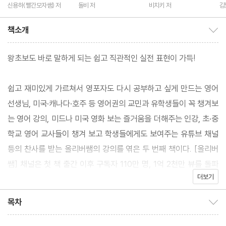
작했다
신용하(빨간모자쌤) 저
돌비 저
비치키 저
김
책소개
책소개 보이기/감추기
왕초보도 바로 말하게 되는 쉽고 직관적인 실전 표현이 가득!
쉽고 재미있게 가르쳐서 영포자도 다시 공부하고 싶게 만드는 영어
선생님, 미국·캐나다·호주 등 영어권의 교민과 유학생들이 꼭 챙겨보
는 영어 강의, 미드나 미국 영화 보는 즐거움을 더해주는 인강, 초·중
학교 영어 교사들이 챙겨 보고 학생들에게도 보여주는 유튜브 채널
등의 찬사를 받는 올리버쌤의 강의를 엮은 두 번째 책이다. [올리버
쌤] 채널은 첫 책 출간 이후 구독자 110만 명, 1억 2천만 뷰를 돌파
더보기
하며 ‘실전 영어 표현’을 배우려면 반드시 봐야 할 영어 강의로 자리
잡았다. 이번 책에는 한국인의 영어 실력을 한 단계 더 끌어올려줄
목차
목차 보이기/감추기
영어 꿀팁 100가지와 소통하는 강의를 지향하는 올리버쌤답게 영
어 공부에 대한 독자들의 궁금증을 해소하고 자신감을 더해줄 에피