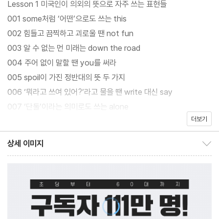
Lesson 1 미국인이 의외의 뜻으로 자주 쓰는 표현들
소드를 더욱 밀도 있게 담았다.
001 some처럼 ‘어떤’으로도 쓰는 this
002 힘들고 끔찍하고 괴로울 땐 not fun
003 알 수 없는 먼 미래는 down the road
004 주어 없이 말할 땐 you를 써라
005 spoil이 가진 정반대의 뜻 두 가지
006 ‘뭐라고 쓰여 있어?’라고 물을 땐 write 대신 say
007 ‘단둘’이라는 의미로도 쓰는 alone
더보기
008 ‘젊은이’로도 쓰는 kid
009 놀라움을 표현할 땐 How about that!
상세 이미지
상세 이미지 보이기/감추기
010 ‘~하면 ~한다’ if 없이 쉽게 말하는 법
퀴즈
올리버쌤의 영어공부팁 1
Lesson 2 현지에선 안 통하는 한국식 영어 2