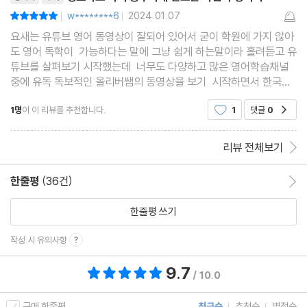
044 ‘아직 멀었어?’
w********6
2024.01.07
평점10점
|
|
045 ‘길면’ 30분 걸릴 거야
요새는 유튜브 영어 동영상이 잘되어 있어서 굳이 학원에 가지 않아
도 영어 독학이 가능하다는 말에 그냥 쉽게 하는말이라 흘려듣고 유
046 ‘듣자 하니’ 취소된 것 같아
튜브를 살펴보기 시작했는데 너무도 다양하고 많은 영어학습채널
047 ‘한마디로’ 말해줄래?
중에 유독 독보적인 올리버쌤의 동영상을 보기 시작하면서 한국말
048 ‘오랜만에’ 방 청소했어
도 영어도 어쩌면 저렇게 똑부러지게 표현 잘하고 유창할수 있는지
1명
이 이 리뷰를 추천합니다.
1
댓글
0
공감
감탄을 하면서 봤었다 마님과 체리와 강아지
049 네가 ‘점점 좋아져’
050 ‘치느님은 항상 옳다’
리뷰 전체보기
퀴즈
올리버쌤의 영어공부팁 5
한줄평
(36건)
한줄평 이동
한줄평 쓰기
Lesson 6 한국인 대부분이 잘못 알고 쓰는 표현들 1
051 ‘쉬고 싶어’라고 말할 때 쓰는 rest
작성 시 유의사항
052 ‘약속 미루자’라고 말할 때 쓰는 postpone
9.7
총 평점 9.7점
/ 10.0
053 ‘나 개 키워’라고 말할 때 쓰는 raise
054 ‘너도 먹을래?’라고 말할 때 쓰는 eat, drink
구매 한줄평
최근순
추천순
별점순