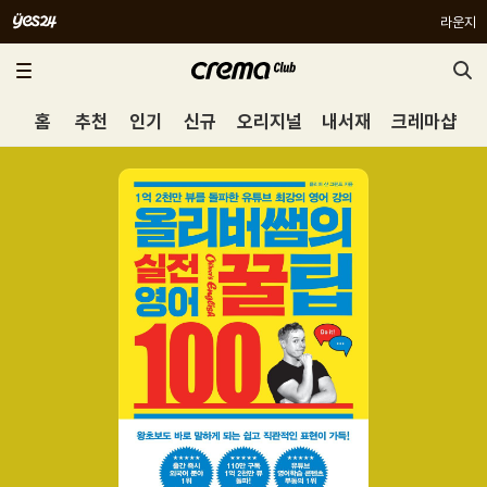
라운지
홈
추천
인기
신규
오리지널
내서재
크레마샵