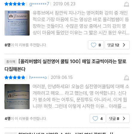
022 미국인은 거의 안 쓰는 What’s your hobby?
g*******7
2019.06.23
평점10점
|
|
023 ‘어렸을 때’라는 의미로 쓰는 When I was young
유튜브에서 잠깐씩 지나가는 영어회화 강의 중 개인
적으로 가장 마음에 드는 영상은 바로 올리범쌤이 등
024 ‘나 고등학교 때’ 미국인은 어떻게 말할까?
장하는 것들이다. 수많은 영상 중에서 그의 강의 영
025 친구를 삐치게 만드는 my friend
상이 마음에 들었던 이유는 그 짧은 시간 동안 우리
가 생각하고 있던 영어 회화의 표현이 실제로 사용되
026 집에 손님을 초대할 때 쓰는 Come to my house
8명
이 이 리뷰를 추천합니다.
8
댓글
12
공감
는 표현과는 차이가 있음을 지적하면서 올바른 표현
027 당연한 소리로 들리는 I like eating
을 알려주기 때문이다. 왠만하면 광고 영상은 그냥 5
리뷰제목
028 싸늘한 반응을 불러일으키는 Can I follow you?
초만 지나면 건너뛰
[올리버쌤의 실전영어 쿨팁 100] 매일 조금씩이라는 말로
종이책
029 ‘~를 잘하다’는 의미로 쓰는 be good at
다짐해본다
030 ‘찾고 있다’는 의미로 쓰는 finding
h******o
2019.06.15
평점10점
|
|
퀴즈
여러분, 안녕하세요! 오늘은 실전영어쿨팁에 대해 소
개하려고 해요.... 라고 했는데, 영 어색합니다. 신다
올리버쌤의 영어공부팁 3
가 평소에 하는 어투도, 문장투도 아니라서..이게 뭡
니까! 허헛..그런데 이렇게 시작한 이유... 아래를 보
Lesson 4 교과서로는 절대 못 배우는 아찔한 표현들
세요. 요기에 써 있지요! 사랑하는 내 한국 친구들!
4명
이 이 리뷰를 추천합니다.
4
댓글
8
공감
책으로 저와 재미있게 공부해요.과연 재미있게 공부
031 lover는 애인이라는 뜻이 아니다?!
할 수 있을까요! 한번 알아보죠. 엇, 아래에 페이지
032 I came!이라고 하면 변태 된다
리뷰제목
가 보이시나요?