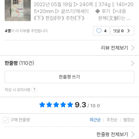
2022년 05월 19일 ▷ 240쪽 ∥ 374g ∥ 140*20
5*20mm ▷ 글쓰기/에세이 ◆ 후기 ▷내용
《下》 편집《中》 추천《下》 문해(文解)는 한
자어 그대로 문자를 읽고 쓸 수 있는 능력을 말한다.
4명
이 이 리뷰를 추천합니다.
4
댓글
0
공감
말하기, 듣기, 읽기, 쓰기의 모든 언어적 영역은 다 포
함된다고 한다. 즉, 영화를 보면서 귀로 듣
리뷰 전체보기
한줄평
(110건)
한줄평 이동
한줄평 쓰기
작성 시 유의사항
9.3
총 평점 9.3점
/ 10.0
구매 한줄평
최근순
추천순
별점순
한줄평 전체보기