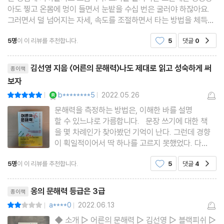
종합 평가 - 칼럼 읽고 다른 사람에게 설명하기
아도 찧고 온몸에 멍이 들면서 눈밭을 수십 번은 굴러야 하잖아요.
그러면서 덜 넘어지는 자세, 속도를 조절하면서 타는 방법을 체득하
죠. 문해력 PT는 멍이 들고 구르는 과정입니다. 고통스럽지 않게 어
에필로그 문해력 PT로 생활 습관을 바꿔보세요
5명
이 이 리뷰를 추천합니다.
5
댓글
0
공감
떤 기술을 익히거나 학습하는 일은 반복 숙달을
어른답게 읽고 쓰게 됩니다, 분명히!
리뷰제목
김선영 지음 〈어른의 문해력〉나도 제대로 읽고 성숙하게 써
종이책
보자
참고자료
YES마니아 : 로얄
b********5
2022.05.26
평점10점
|
|
문해력을 측정하는 방법은, 이해한 바를 설명
할 수 있느냐로 가름합니다. 문장 쓰기에 대한 책
을 몇 차례인가 찾아봤던 기억이 난다. 그런데 경향
이 획일적이어서 딱 하나를 고르지 못했었다. 다
들 너무 전투적으로 ‘글쓰기 잘 하려면’‘어떻게 하
5명
이 이 리뷰를 추천합니다.
5
댓글
4
공감
면 내 프리젠테이션이 대성공하나’ 이런 기조 였었
다. 그러한 ‘글쓰기’ 책 분야에서 이 책은 단연 단비
리뷰제목
와도 같이
옹의 문해력 등급은 3급
종이책
a****0
2022.06.13
평점4점
|
|
◆ 소개 ▷ 어른의 문해력 ▷ 김선영 ▷ 블랙피쉬 ▷