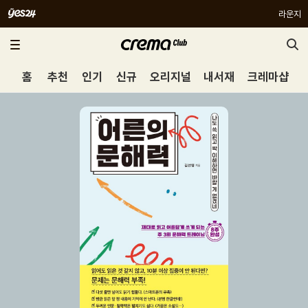
라운지
홈
추천
인기
신규
오리지널
내서재
크레마샵