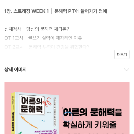
출간 즉시 베스트셀러에 올라 끊임없이 사랑받고 있는 이 책이 한층
1장. 스트레칭 WEEK 1 │ 문해력 PT에 들어가기 전에
더 특별한 모습으로 우리를 찾아왔다. YES24에서만 만나볼 수 있
는 이번 한정판 에디션은 차분한 블랙 톤을 바탕으로 기존 책과 차별
신체검사 - 당신의 문해력 체급은?
화되면서도 고급스러운 표지로 완성되었다. 문해력 도약과 계묘년
OT 1교시 - 글쓰기 실력이 제자리인 이유
의 의미를 담은 토끼 일러스트로 생동감과 귀여움까지 더해진 ‘블랙
OT 2교시 - 문해력 부족이 건강을 위협한다?
래빗 에디션’이다. 독자를 향한 감사를 담은 저자의 손 편지가 들어
더보기
OT 3교시 - 문해력 격차는 복리처럼 불어난다
가 소장 가치도 높인 스페셜 리커버다.
OT 4교시 - 문해력을 키우는 세 가지 힘
상세 이미지
상세 이미지 보이기/감추기
#보충제 - ‘활자 중독’이 되어보세요
제안서, 메일 쓸 때 남보다 오래 걸리는 직장인, 어휘력이 부족해 문
제부터 이해가 안 되는 자격증 준비생, 자기소개서와 리포트 쓰기가
2장. 어휘 근육 WEEK 2~3 │ 기초부터 탄탄하게
어려운 대학생 및 취업 준비생, 세 줄 요약만 읽는 스마트폰 중독자
까지. 읽고 쓰기가 마음처럼 안 되어 고민인 당신에게 이 책을 적극
1회 차 - 단어를 풀어서 설명하라: 단어 스무고개
권한다. 쓱 읽기만 해도 싹 이해하고 싶은 모든 이들에게 든든한 독
2회 차 - 어휘력 늘리기, 이것부터 시작: 유의어·반의어
서 소화제가 되어줄 것이다.
3회 차 - 문장에 딱 맞는 단어를 찾아라: 단어 테트리스