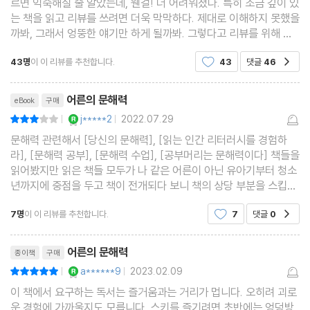
르면 익숙해질 줄 알았는데, 웬걸! 더 어려워졌다. 특히 조금 깊이 있
4장. 구성 근육 WEEK 6~7 │ 곱씹어서 나만의 언어로 표현하기
는 책을 읽고 리뷰를 쓰려면 더욱 막막하다. 제대로 이해하지 못했을
까봐, 그래서 엉뚱한 얘기만 하게 될까봐. 그렇다고 리뷰를 위해 쉬
운 책만 읽을 수도 없고. 부담감에 한동안 블로그를 멀리하면서도 이
13회 차 - 주제를 추출해서 다시 써보기
43명
이 이 리뷰를 추천합니다.
43
댓글
46
공감
러다 아예 못 쓰게 될까봐 마음만 자꾸
14회 차 - 어지러운 문단 재구성하기
리뷰제목
15회 차 - 맥락에 맞게 이어 쓰기
어른의 문해력
eBook
구매
16회 차 - 문장 구조 베껴 쓰기
YES마니아 : 로얄
j*****2
2022.07.29
평점6점
|
|
17회 차 - 형식을 바꿔 재구성하기
문해력 관련해서 [당신의 문해력], [읽는 인간 리터러시를 경험하
18회 차 - 서로 관련 없는 내용 연결하기
라], [문해력 공부], [문해력 수업], [공부머리는 문해력이다] 책들을
읽어봤지만 읽은 책들 모두가 나 같은 어른이 아닌 유아기부터 청소
#보충제 - 책을 읽다가 자꾸 딴생각이 들어요
년까지에 중점을 두고 책이 전개되다 보니 책의 상당 부분을 스킵하
며 읽어나가야 했다. 이미 다 커버린 어른은 어쩌라고? 라는 생각을
7명
이 이 리뷰를 추천합니다.
7
댓글
0
5장. 문해력 체력장 WEEK 8 │ 근육이 얼마나 늘었을까?
공감
하던 순간, [어른의 문해력] 이라는 책이 눈에
리뷰제목
어른의 문해력
종이책
구매
어휘 근육량 측정 - 선 긋는 이야기
YES마니아 : 로얄
a******9
2023.02.09
평점10점
|
|
독서 근육량 측정 - 일주일에 책 한 권 완독하기
이 책에서 요구하는 독서는 즐거움과는 거리가 멉니다. 오히려 괴로
구성 근육량 측정 - ‘거꾸로 마인드맵’ 꾸리기
운 경험에 가까울지도 모릅니다. 스키를 즐기려면 초반에는 엉덩방