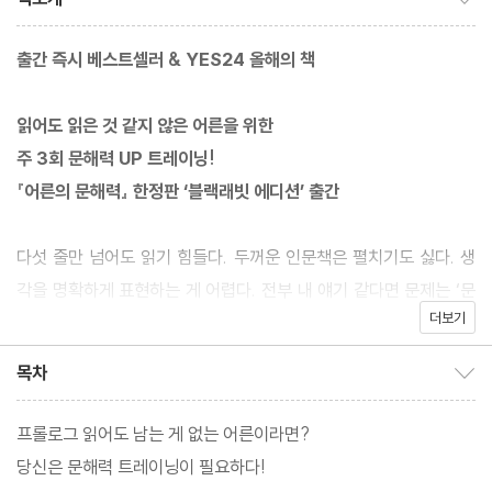
출간 즉시 베스트셀러 & YES24 올해의 책
읽어도 읽은 것 같지 않은 어른을 위한
주 3회 문해력 UP 트레이닝!
『어른의 문해력』 한정판 ‘블랙래빗 에디션’ 출간
다섯 줄만 넘어도 읽기 힘들다. 두꺼운 인문책은 펼치기도 싫다. 생
각을 명확하게 표현하는 게 어렵다. 전부 내 얘기 같다면 문제는 ‘문
더보기
해력 부족’이다. 이 책 『어른의 문해력』은 제목 그대로 어른의 문해
력을 확실하게 키워줄 단 한 권의 실전서다. 13년 경력 방송작가이
목차
목차 보이기/감추기
자 글쓰기 코치 ‘글밥’으로 활약 중인 김선영 작가는 이 책에서 문해
력을 이루는 ‘어휘, 독서, 구성 능력’을 8주 만에 높이는 주 3회 훈련
프롤로그 읽어도 남는 게 없는 어른이라면?
법을 제공한다.
당신은 문해력 트레이닝이 필요하다!