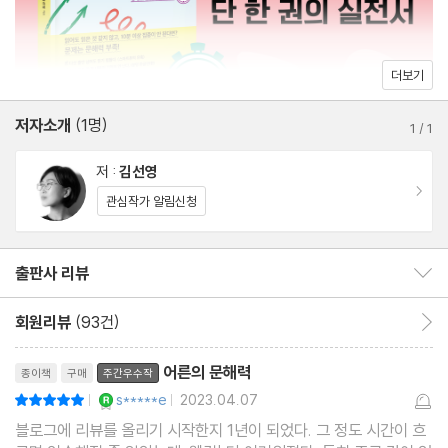
4회 차 - 앞뒤를 살펴라: 생소한 단어
5회 차 - 어휘 응용력을 키우는 방법: 접사
6회 차 - 꼭 알아야 할까?: 한자어
더보기
#보충제 - 책 한 권을 끝까지 못 읽겠어요
저자소개
(1명)
1
/
1
3장. 독서 근육 WEEK 4~5 │ 효과적으로 책을 읽는 기술
저 :
김선영
이동
관심작가 알림신청
7회 차 - 책 읽기 전에 준비운동부터: 독전감
8회 차 - 소리 내어 읽기: 낭독
출판사 리뷰
출판사 리뷰 보이기/감추기
9회 차 - 질문하며 읽기: 하브루타
10회 차 - 한 줄로 요약하며 읽기: 핵심 문장
회원리뷰
(93건)
회원리뷰 이동
11회 차 - 나의 경험과 연결하며 읽기: 배경지식
리뷰제목
12회 차 - 멈추어가며 읽기: 고맥락 의미
어른의 문해력
종이책
구매
주간우수작
#보충제 - 직장인의 문해력
YES마니아 : 로얄
s*****e
2023.04.07
평점10점
|
|
블로그에 리뷰를 올리기 시작한지 1년이 되었다. 그 정도 시간이 흐