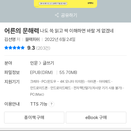
공유하기
어른의 문해력
나도 쓱 읽고 싹 이해하면 바랄 게 없겠네
김선영
저
블랙피쉬
2022년 6월 24일
9.3
리뷰 총점
(203건)
분야
인문
>
글쓰기
파일정보
EPUB(DRM)
55.70MB
지원기기
크레마
PC(윈도우 - 4K 모니터 미지원)
아이폰
아이패드
안드로이드폰
안드로이드패드
전자책단말기(저사양 기기 사용 불가)
PC(Mac)
이용안내
TTS 가능
종이책 구매
eBook 구매