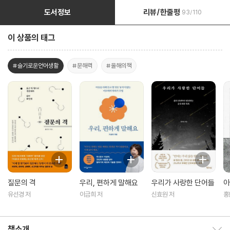
도서정보
리뷰/한줄평
93/110
이 상품의 태그
#슬기로운언어생활
#문해력
#올해의책
질문의 격
우리, 편하게 말해요
우리가 사랑한 단어들
아
유선경 저
이금희 저
신효원 저
홍
책소개
책소개 보이기/감추기