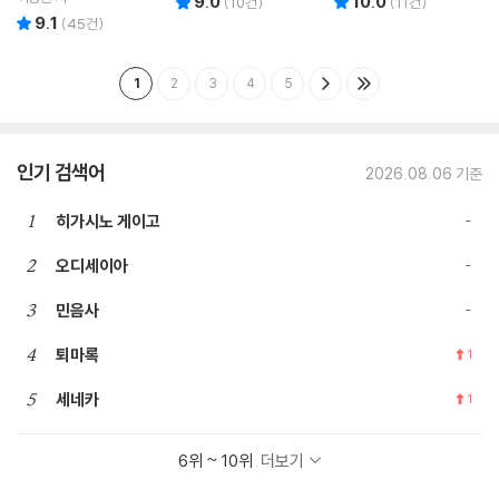
9.0
10.0
(
10
건)
(
11
건)
9.1
리뷰 총점
(
45
건)
1
2
3
4
5
인기 검색어
2026.08.06 기준
1
히가시노 게이고
2
오디세이아
3
민음사
4
퇴마록
1
5
세네카
1
6위 ~ 10위
더보기