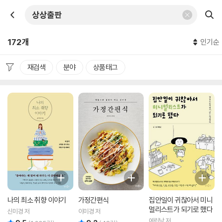
172개
인기순
재검색
분야
상품태그
나의 최소 취향 이야기
가정간편식
집안일이 귀찮아서 미니
멀리스트가 되기로 했다
신미경 저
이미경 저
에린남 저
리뷰 총점
리뷰 총점