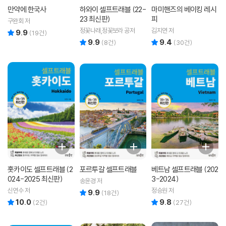
만약에 한국사
하와이 셀프트래블 (22-
마미핸즈의 베이킹 레시
23 최신판)
피
구완회 저
정꽃나래,정꽃보라 공저
김지연 저
9.9
리뷰 총점
(
19
건)
9.9
9.4
리뷰 총점
리뷰 총점
(
8
건)
(
30
건)
홋카이도 셀프트래블 (2
포르투갈 셀프트래블
베트남 셀프트래블 (202
024-2025 최신판)
3-2024)
송윤경 저
신연수 저
정승원 저
9.9
리뷰 총점
(
18
건)
10.0
9.8
리뷰 총점
리뷰 총점
(
2
건)
(
27
건)