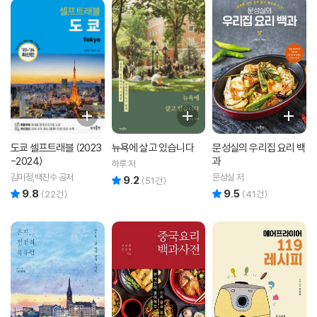
도쿄 셀프트래블 (2023
뉴욕에 살고 있습니다
문성실의 우리집 요리 백
-2024)
과
하루 저
김미정,백진수 공저
문성실 저
9.2
리뷰 총점
(
51
건)
9.8
9.5
리뷰 총점
리뷰 총점
(
22
건)
(
41
건)