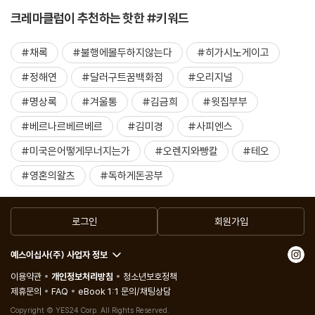
크레마클럽이 추천하는 핫한 #키워드
#채록
#불행에몰두하지않는다
#히가시노게이고
#정해연
#달러구트꿈백화점
#오리지널
#명상록
#겨울통
#김금희
#윗집부부
#베르나르베르베르
#김미경
#사피엔스
#미국은어떻게무너지는가
#오렌지와빵칼
#테오
#영혼의왈츠
#독하게돈공부
로그인
회원가입
예스이십사(주) 사업자 정보
이용약관
개인정보처리방침
청소년보호정책
제휴문의
FAQ
eBook 1:1 문의/채팅상담
Copyright © YES24 Corp. All Rights Reserved.