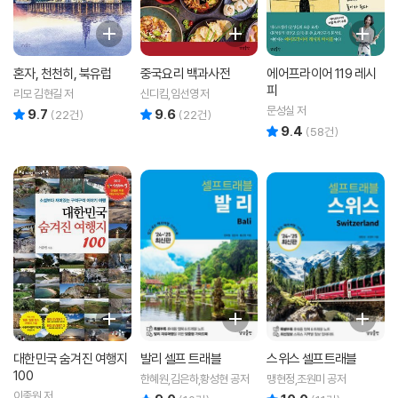
혼자, 천천히, 북유럽
중국요리 백과사전
에어프라이어 119 레시
피
리모 김현길 저
신디킴,임선영 저
문성실 저
9.7
9.6
리뷰 총점
리뷰 총점
(
22
건)
(
22
건)
9.4
리뷰 총점
(
58
건)
대한민국 숨겨진 여행지
발리 셀프 트래블
스위스 셀프트래블
100
한혜원,김은하,황성현 공저
맹현정,조원미 공저
이종원 저
리뷰 총점
리뷰 총점