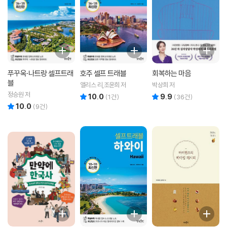
푸꾸옥·나트랑 셀프트래
호주 셀프 트래블
회복하는 마음
블
앨리스 리,조윤희 저
박상희 저
정승원 저
10.0
9.9
리뷰 총점
리뷰 총점
(
1
건)
(
36
건)
10.0
리뷰 총점
(
9
건)