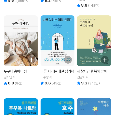
9.5
9.2
(
1,095
건)
(
48
건)
8.6
리뷰 총점
(
148
건)
누구나 홈베이킹
나를 지키는 매일 심리학
귀찮지만 행복해 볼까
김지연 저
오수향 저
권남희 저
8.9
9.6
9.3
리뷰 총점
리뷰 총점
리뷰 총점
(
8
건)
(
45
건)
(
342
건)