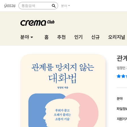
통합검색
분야
분야
홈
추천
인기
신규
오리지널
관계
임정민
분야
파일정
지원기