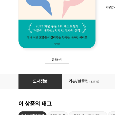
이용안
공유하기
관계를 망치지 않는 대화법
도서정보
리뷰/한줄평
(33/
15
)
이 상품의 태그