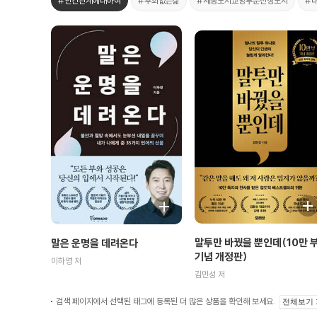
#인간관계에대하여
#후회없는삶
#세종도서교양부문선정도서
#
말투만 바꿨을 뿐인데(10만 
말은 운명을 데려온다
기념 개정판)
이하영 저
김민성 저
검색 페이지에서 선택된 태그에 등록된 더 많은 상품을 확인해 보세요.
전체보기