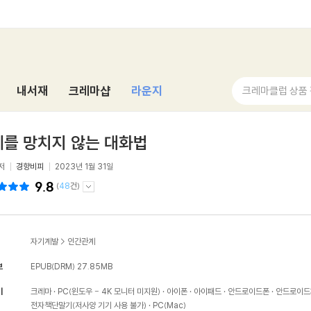
내서재
크레마샵
라운지
크레마클럽 상품
를 망치지 않는 대화법
저
경향비피
2023년 1월 31일
9.8
(
48
건)
자기계발
>
인간관계
보
EPUB(DRM)
27.85MB
기
크레마
PC(윈도우 - 4K 모니터 미지원)
아이폰
아이패드
안드로이드폰
안드로이드
전자책단말기(저사양 기기 사용 불가)
PC(Mac)