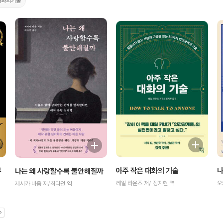
대화의기술
부
아주 작은 대화의 기술
나
나는 왜 사랑할수록 불안해질까
레일 라운즈 저/ 정지현 역
오
제시카 바움 저/최다인 역