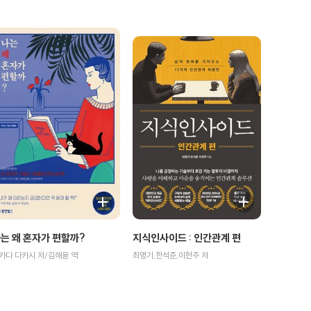
는 왜 혼자가 편할까?
지식인사이드 : 인간관계 편
카다 다카시 저/김해용 역
최명기,한석준,이헌주 저