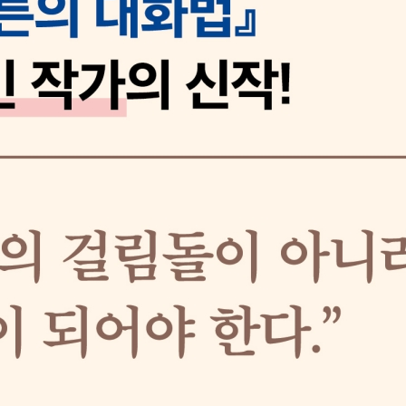
 생각법 실.기.문
이대동감 화법
 기법
기법