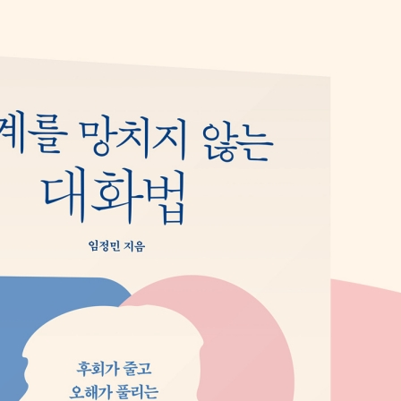
1H 칭찬 기법
간의 구조화
간파하는 법
시언감선 화법