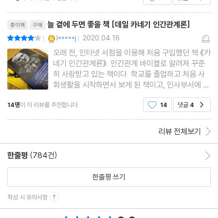
리뷰제목
늘 곁에 두면 좋을 책 [데일 카네기 인간관계론]
종이책
구매
YES마니아 : 골드
l*****j
2020.04.16
평점8점
|
|
오래 전, 인터넷 서점을 이용해 처음 구입했던 책 《카
네기 인간관계론》. 인간관계 바이블로 알려져 꾸준
히 사랑받고 있는 책이다. 학교를 졸업하고 처음 사
회생활을 시작하면서 보게 된 책이고, 인사부서에 있
으면서 신입사원 교육 때 자주 인용하던 책이다. 지
14명
이 이 리뷰를 추천합니다.
14
댓글
4
공감
금도 가끔 신입사원들에게 독서를 말할 때 추천해주
는 책이다. 사회에 첫발을 내딛고, 새로운 관계의 맛
을 보는 이들에게
리뷰 전체보기
한줄평
(784건)
한줄평 이동
한줄평 쓰기
작성 시 유의사항
총 평점 9.6점