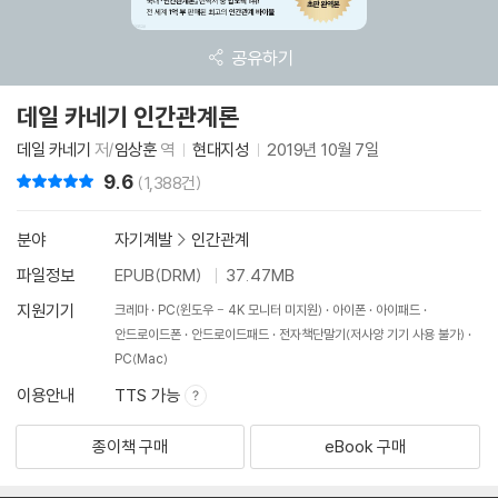
공유하기
데일 카네기 인간관계론
데일 카네기
저/
임상훈
역
현대지성
2019년 10월 7일
9.6
리뷰 총점
(1,388건)
분야
자기계발
>
인간관계
파일정보
EPUB(DRM)
37.47MB
지원기기
크레마
PC(윈도우 - 4K 모니터 미지원)
아이폰
아이패드
안드로이드폰
안드로이드패드
전자책단말기(저사양 기기 사용 불가)
PC(Mac)
이용안내
TTS 가능
종이책 구매
eBook 구매