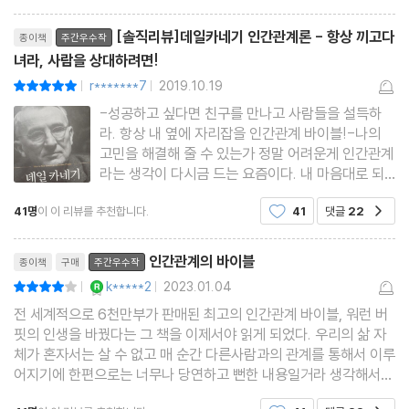
바꾸는 9가지 방법
리뷰제목
[솔직리뷰]데일카네기 인간관계론 - 항상 끼고다
종이책
주간우수작
1. 비판을 해야만 한다면 이렇게 시작하라
녀라, 사람을 상대하려면!
2. 비판을 하면서도 미움받지 않는 법
r*******7
2019.10.19
평점10점
|
|
3. 자신의 잘못에 대해 먼저 이야기하라
-성공하고 싶다면 친구를 만나고 사람들을 설득하
4. 명령을 좋아하는 사람은 없다
라. 항상 내 옆에 자리잡을 인간관계 바이블!-나의
5. 다른 사람의 체면을 세워 주어라
고민을 해결해 줄 수 있는가 정말 어려운게 인간관계
라는 생각이 다시금 드는 요즘이다. 내 마음대로 되
6. 사람들을 자극하여 성공으로 이끄는 방법
지 않는 것이기에, 그 순간에 어떻게 대해야 좋을지
7. 개에게도 좋은 이름을 붙여 주어라
41명
이 이 리뷰를 추천합니다.
41
댓글
22
공감
정해진 답도 없기에, 항상 인간관계를 이끌어가는 것
이 쉽지만은 않다. 그러다보니 이에 따른 고민도 늘
8. 고치기 쉬운 잘못처럼 보이게 하라
리뷰제목
어가고 있고, 내 스스로
인간관계의 바이블
9. 사람들이 당신이 원하는 일을 기꺼이 하도록 만드는 방법
종이책
구매
주간우수작
YES마니아 : 로얄
k*****2
2023.01.04
평점8점
|
|
전 세계적으로 6천만부가 판매된 최고의 인간관계 바이블, 워런 버
** 5부 기적 같은 결과를 낳은 편지들
핏의 인생을 바꿨다는 그 책을 이제서야 읽게 되었다. 우리의 삶 자
체가 혼자서는 살 수 없고 매 순간 다른사람과의 관계를 통해서 이루
** 6부 결혼 생활을 행복하게 만드는 7가지 비결
어지기에 한편으로는 너무나 당연하고 뻔한 내용일거라 생각해서
그동안 독서 리스트에서 제외되었던 책이었다. 그런데 갑자기 읽어
1. 결혼 생활의 무덤을 파는 가장 빠른 방법
공감