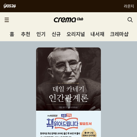
라운지
홈
추천
인기
신규
오리지널
내서재
크레마샵