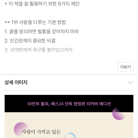
해도 과언이 아니다. 세계적인 투자자 워런 버핏의 인생을 바꾼 책이
* 이 책을 잘 활용하기 위한 9가지 제안
자, 누구나 꼭 읽어야 할 책이기도 하다. 『데일 카네기 인간관계론』
은 가장 단순하고 실용적인 원칙들로 복잡한 인간관계에 대한 우리
** 1부 사람을 다루는 기본 방법
의 고민을 명쾌하게 해결해 준다.
1. 꿀을 얻으려면 벌통을 걷어차지 마라
이 책은 1936년 출간된 초판을 완역해 원전의 맛을 살렸다. 데일 카
2. 인간관계의 중요한 비결
네기가 그 당시 무엇을 보고 어떤 생각을 하며 이 책을 썼는지 이해
3. 상대방에게 욕구를 불러일으켜라
할 수 있게 되는 셈이다. 카네기의 생생한 말과 함께 시대를 초월하
고 지역을 뛰어넘은 세계적인 베스트셀러를 만나 보자.
더보기
** 2부 사람들이 당신을 좋아하도록 만드는 6가지 방법
1. 어디서든 환영받는 사람이 되는 방법
상세 이미지
상세 이미지 보이기/감추기
2. 좋은 인상을 주는 간단한 방법
3. 상대방의 이름을 기억하라
4. 대화를 잘하는 손쉬운 방법
5. 사람들의 관심을 끄는 방법
6. 사람들이 당신을 보자마자 좋아하게 만드는 방법