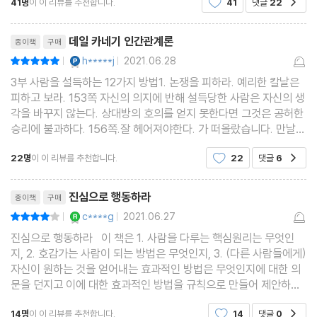
41명
이 이 리뷰를 추천합니다.
41
댓글
22
보고 싶어졌다. 내가 알고 있다고 생각하는 사람을
2. 사랑한다면 다른 사람이 사는 방식을 인정하라
리뷰제목
3. 이혼하고 싶다면 이렇게 하라
데일 카네기 인간관계론
종이책
구매
4. 모든 사람을 행복하게 만드는 빠른 방법
YES마니아 : 플래티넘
h*****j
2021.06.28
평점10점
|
|
5. 여성들에게 중요한 의미를 갖는 것
3부 사람을 설득하는 12가지 방법1. 논쟁을 피하라. 예리한 칼날은
6. 행복하길 원한다면 이것을 게을리하지 마라
피하고 보라. 153쪽 자신의 의지에 반해 설득당한 사람은 자신의 생
각을 바꾸지 않는다. 상대방의 호의를 얻지 못한다면 그것은 공허한
7. ‘결혼에 무지한 사람’이 되지 마라
승리에 불과하다. 156쪽.잘 헤어져야한다. 가 떠올랐습니다. 만날
* 결혼 생활 평가 설문
때 못지 않게 잘 헤어져야 합니다.2. 적을 만드는 확실한 방법과 그
22명
이 이 리뷰를 추천합니다.
22
댓글
6
공감
예방법. 가능하면 다른 사람보다 현명해져라.
리뷰제목
진심으로 행동하라
종이책
구매
YES마니아 : 로얄
c****g
2021.06.27
평점8점
|
|
진심으로 행동하라 이 책은 1. 사람을 다루는 핵심원리는 무엇인
지, 2. 호감가는 사람이 되는 방법은 무엇인지, 3. (다른 사람들에게)
자신이 원하는 것을 얻어내는 효과적인 방법은 무엇인지에 대한 의
문을 던지고 이에 대한 효과적인 방법을 규칙으로 만들어 제안하고
있다. 책에 중요한 부분을 표시하고 두세번 읽으며 정독하는 책의
14명
이 이 리뷰를 추천합니다.
14
댓글
0
공감
활용방법이 책 머리에 적혀있다. 그 다음은 "