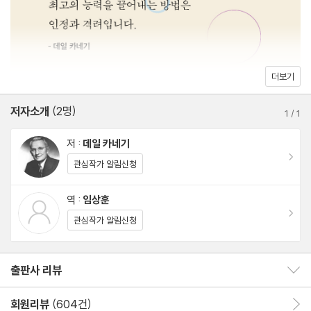
** 3부 사람들을 설득하는 12가지 방법
1. 논쟁을 피하라
2. 적을 만드는 확실한 방법과 그 예방법
3. 틀렸다면 인정하라
더보기
4. 다른 사람의 마음을 얻는 확실한 방법
저자소개
(2명)
5. 소크라테스의 비결
1
/
1
6. 불평을 처리하는 안전밸브
저 :
데일 카네기
7. 협조를 얻는 방법
이동
관심작가 알림신청
8. 기적을 만드는 공식
9. 모든 사람이 원하는 것
역 :
임상훈
이동
10. 모든 사람들이 좋아하는 호소
관심작가 알림신청
11. 영화도 하고, 라디오도 하는 일
12. 어떤 것도 통하지 않을 때 시도해 보는 최후의 수단
출판사 리뷰
출판사 리뷰 보이기/감추기
** 4부 기분 상하게 하거나, 적개심을 불러일으키지 않고 사람을
회원리뷰
(604건)
회원리뷰 이동