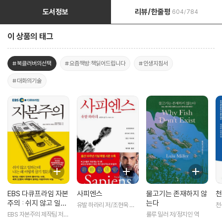
도서정보
리뷰/한줄평
604/784
이 상품의 태그
#북클러버의선택
#요즘책방:책읽어드립니다
#인생지침서
#대화의기술
EBS 다큐프라임 자본
사피엔스
물고기는 존재하지 않
천
주의 : 쉬지 않고 일하
는다
유발 하라리 저/조현욱 역/
천
는데 나는 왜 이렇게
이태수 감수
EBS 자본주의 제작팀 저/E
룰루 밀러 저/정지인 역
살기 힘든가