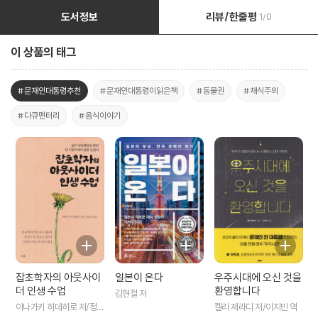
도서정보
리뷰/한줄평
1/0
이 상품의 태그
#문재인대통령추천
#문재인대통령이읽은책
#동물권
#채식주의
#다큐멘터리
#음식이야기
잡초학자의 아웃사이
일본이 온다
우주시대에 오신 것을
더 인생 수업
환영합니다
김현철 저
이나가키 히데히로 저/정문
켈리 제라디 저/이지민 역