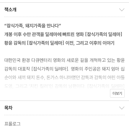
주 역
책소개
책소개 보이기/감추기
“잡식가족, 돼지가족을 만나다”
개봉 이후 수만 관객을 딜레마에 빠트린 영화 [잡식가족의 딜레마]
황윤 감독의 [잡식가족의 딜레마] 이전, 그리고 이후의 이야기
대한민국 환경 다큐멘터리 영화의 새로운 길을 개척하고 있는 황윤
감독의 대표작 [잡식가족의 딜레마]. 영화의 주인공은 돼지 엄마 십
순이와 새끼 돼지 돈수, 돈가스 마니아였던 감독과 감독의 어린 아들
도영, 그리고 ‘치킨 킬러’인 감독의 남편이다. [잡식가족의 딜레마]
더보기
는 ‘고기가 고기가 되기 전 생명이었을 때의 모습’, ‘공장식 축산의 참
혹하고도 비위생적인 현실’을 보여줌으로써 우리가 먹는 고기가 어
목차
목차 보이기/감추기
디에서 온 것인지, 그리고 무엇을 먹을 것인지에 대한 화두를 던지며
큰 화제를 불러 모은 바 있다. 그리고 영화가 상영된 지 3년, 돼지가
프롤로그