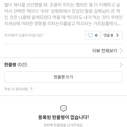
햄버거병, 광우병 : 다음 차례는 누구인가
딸이 채식을 선안했을 때 조용히 지지는 했지만 좀 더 이해하고 싶
어서 선택한 책이다.‘수라’ 상영회에서 만났던 황윤 감독님이 쓴 책
바이러스 시대의 육아
인 것은 나중에 알게되었다.먹을 때 먹더라도 내가 먹는 것이 무엇인
바이러스의 마르지 않는 저수지
지세상에 어떠한 영향을 미치는지를알고 먹으라는 가르침플렉시테
리언을 지향하기로 했다.
“안녕들 하십니까”
이 리뷰가 도움이 되었나요?
0
댓글
0
공감
똥과의 전쟁
바람의 강이 멈출 때
리뷰 전체보기
Part05. 작고 푸른 행성을 위한 식단
한줄평
(0건)
한줄평 이동
한줄평 쓰기
‘뛰는 심장’ 부족의 초대
작성 시 유의사항
친구를 요리하다
착한 육식은 가능한가
‘동물복지’ 농장의 세 가지 선택지
불편함에 대하여 : DIY 사육, DIY 도축
등록된 한줄평이 없습니다!
육식과 채식에 대한 몇 가지 오해
첫번째 한줄평을 남겨주세요.