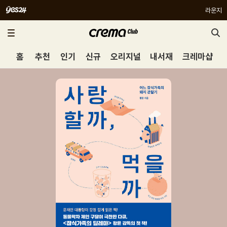
라운지
홈
추천
인기
신규
오리지널
내서재
크레마샵