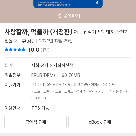
공유하기
사랑할까, 먹을까 (개정판)
어느 잡식가족의 돼지 관찰기
황윤
저
휴(休)
2023년 12월 29일
10.0
리뷰 총점
(1건)
분야
사회 정치
>
사회학산책
파일정보
EPUB(DRM)
60.76MB
지원기기
크레마
PC(윈도우 - 4K 모니터 미지원)
아이폰
아이패드
안드로이드폰
안드로이드패드
전자책단말기(저사양 기기 사용 불가)
PC(Mac)
이용안내
TTS 가능
종이책 구매
eBook 구매