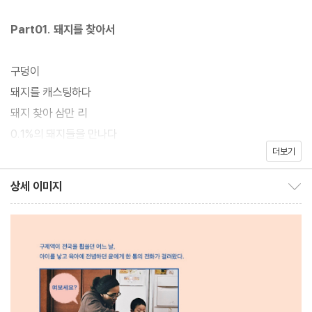
족과 잡식가족의 ‘리얼 라이프’를 보여줌으로써 관객들까지 딜레마
에 빠트린 잡식가족이 이번에는 밀도 높은 한 권의 책으로 독자들을
Part01. 돼지를 찾아서
찾아왔다!
구덩이
책 『사랑할까, 먹을까』는 영화 [잡식가족의 딜레마]에서 미처 보여
돼지를 캐스팅하다
주지 못한 영화 이전, 그리고 그 이후의 이야기를 가감 없이 풀어놓
돼지 찾아 삼만 리
음으로써 영화와는 또 다른 결의 재미를 선사한다. 무엇보다 조류독
0.1%의 돼지들을 만나다
감, 돼지독감 등의 바이러스 질환, 폭염과 한파를 오가는 이상 기후
더보기
현상과 공장식 축산의 관계, 육식이 자연스럽고 꼭 필요한 것이라는
Part02. 돼지농장, 돼지공장
상세 이미지
생각을 강요하는 육식주의 이데올로기, 살충제 달걀, 햄버거병 걱정
상세 이미지 보이기/감추기
없는 세상에서 살기 위한 구체적인 실천법과 대안, 육식을 강요하는
엄마돼지 십순이, 아기돼지 돈수
사회에서 슬기롭게 채식 생활을 즐기는 법 등 저자가 영화를 만들기
돼지 관찰기
전부터 지금까지 몇 년간 끈질기게 탐구해온 음식과 건강, 인간과 비
하늘, 땅, 야생초, 돼지
인간 동물에 관한 생활밀착형 지식들로 가득하다!
『육식의 종말』을 읽는 돼지 농장주
돼지우리에 빠지다, 돼지의 매력에 빠지다