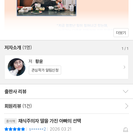
지옥의 문을 여는 입장권
99.9%의 돼지들
공장의 아기들
더보기
Part03. 딜레마
저자소개
(1명)
1
/
1
잡식가족의 딜레마
저 :
황윤
엄마, 돼지가 나 사랑한대
이동
관심작가 알림신청
농장의 딜레마
두 대의 트럭
출판사 리뷰
출판사 리뷰 보이기/감추기
도축장의 벽을 뛰어넘어
회원리뷰
(1건)
회원리뷰 이동
Part04. 고기 디스토피아
리뷰제목
채식주의자 딸을 가진 아빠의 선택
종이책
잎싹이와 치느님
s******2
2026.03.21
평점10점
|
|