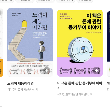
이 책은 돈에 관한 동기부여 이야
인
노력이 재능이라면
기
김
미야구치 코지 저/송지현 역
곽지현(절약의달인 자취린이) 저