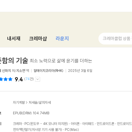
내서재
크레마샵
라운지
크레마클럽 상품
준함의 기술
최소 노력으로 삶에 윤기를 더하는
에 신파치
저/
지소연
역
알에이치코리아(RHK)
2025년 3월 6일
9.4
(
74
건)
자기계발
>
처세술/삶의자세
보
EPUB(DRM)
104.74MB
기
크레마
PC(윈도우 - 4K 모니터 미지원)
아이폰
아이패드
안드로이드폰
안드로이드
전자책단말기(저사양 기기 사용 불가)
PC(Mac)