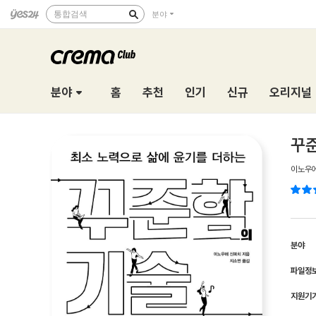
통합검색
분야
분야
홈
추천
인기
신규
오리지널
꾸
이노우
분야
파일정
지원기