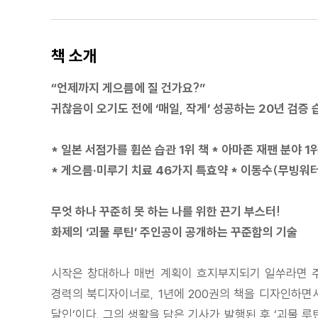
책 소개
“언제까지 게으름에 질 건가요?”
귀찮음이 오기도 전에 ‘매일, 작게’ 성공하는 20년 검증 
* 일본 서점가를 휩쓴 습관 1위 책 * 아마존 재팬 분야 1위
* 게으름·미루기 치료 46가지 특효약 * 이동수(무빙워터
무엇 하나 꾸준히 못 하는 나를 위한 끈기 부스터!
화제의 ‘괴물 루틴’ 주인공이 공개하는 꾸준함의 기술
시작은 창대하나 매번 계획이 흐지부지되기 일쑤라면 주목
경력의 북디자이너로, 1년에 200권의 책을 디자인하면서 
달인’이다. 그의 생활을 담은 기사가 발행된 후 ‘괴물 루