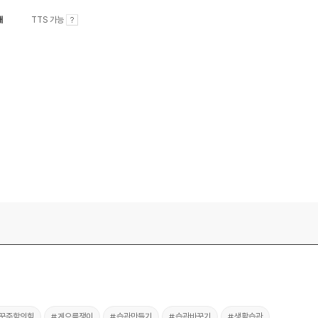
내
TTS 가능
꾸준함의힘
#게으름쟁이
#습관만들기
#습관바꾸기
#생활습관