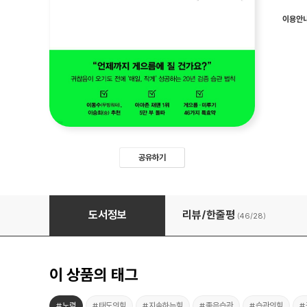
이용안
공유하기
꾸준함의 기술
도서정보
리뷰/한줄평
(46/
28
)
이 상품의 태그
#노력
#태도의힘
#지속하는힘
#좋은습관
#습관의힘
#