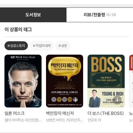
도서정보
리뷰/한줄평
16/38
이 상품의 태그
#성공스토리
#직업의세계
#성장
일론 머스크
백만장자 메신저
더 보스(THE BOSS)
노
월터 아이작슨 저/안진환
브렌든 버처드 저/위선주
안규호 저
노
역
역