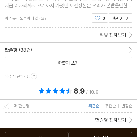
과거도, 미래도 아닌 오늘에 집중하기
지금 이자리까지 오기까지 가졌던 도전정신은 우리가 본받을만한
욕심내지 않고, 지금 할 수 있는 만큼만
점이라고 생각한다
이 리뷰가 도움이 되었나요?
0
댓글
0
공감
나 자신과 잘 지내기 위하여
때로는 잘해야 한다는 마음도 내려놓고
리뷰 전체보기
부록. 조금씩 나를 성장시키는 시간의 법칙
한줄평
(38건)
한줄평 이동
한줄평 쓰기
해야 하는 일, 하고 싶은 일, 하면 좋은 일
내가 보낸 시간이 나다
작성 시 유의사항
지속 가능한 실행을 위해서는
8.9
총 평점 8.9점
/ 10.0
아침 시간이 결정하는 것들
구매 한줄평
최근순
추천순
별점순
한줄평 전체보기