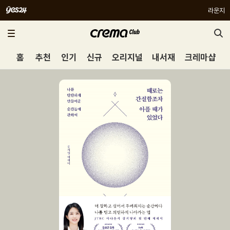
라운지
홈
추천
인기
신규
오리지널
내서재
크레마샵