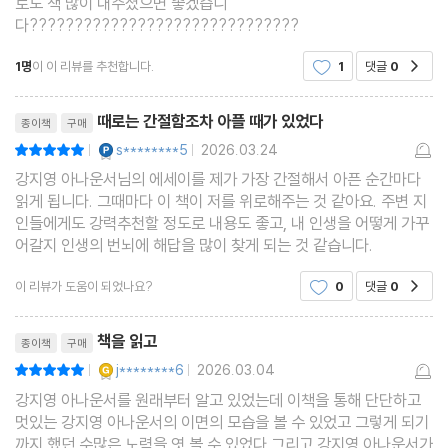
로도 책 많이 내주셨으면 좋겠습니
다??????????????????????????????
4장. 나만은 나를 믿을 것
1명
이 이 리뷰를 추천합니다.
1
댓글
0
공감
내가 틀릴 수도 있다는 생각
리뷰제목
때로는 간절함조차 아플 때가 있었다
종이책
구매
자기 연민이라는 덫
YES마니아 : 플래티넘
s********5
2026.03.24
평점10점
|
|
행복이 목적일 때 불행하기 쉬웠다
강지영 아나운서님의 에세이를 제가 가장 간절해서 아픈 순간마다
기본기의 중요성
읽게 됩니다. 그때마다 이 책이 저를 위로해주는 것 같아요. 주변 지
잠시 숨을 고르는 시간
인들에게도 강력추천할 정도로 내용도 좋고, 내 인생을 어떻게 가꾸
어갈지 인생의 번뇌에 해답을 많이 찾게 되는 것 같습니다.
공부하는 사람만이 아는 것
이 리뷰가 도움이 되었나요?
0
댓글
0
공감
5장. 단단하게, 담담하게, 의연하게
리뷰제목
책을 읽고
종이책
구매
진짜 승부는 30대부터
YES마니아 : 골드
j********6
2026.03.04
평점10점
|
|
다정함은 체력에서 나온다
강지영 아나운서를 원래부터 알고 있었는데 이책을 통해 단단하고
멋있는 강지영 아나운서의 이면의 모습을 볼 수 있었고 그렇게 되기
도망쳐야 하는 게 없다면 휴가는 필요하지 않아
까지 했던 수많은 노력을 엿 볼 수 있었다.그리고 강지영 아나운서가