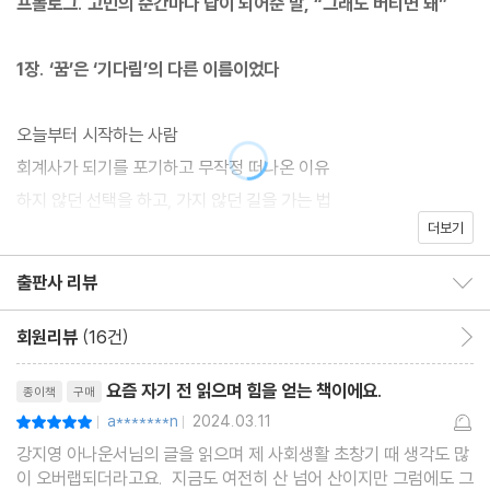
프롤로그. 고민의 순간마다 답이 되어준 말, “그래도 버티면 돼”
14년 차 아나운서 강지영의 첫 번째 에세이
1장. ‘꿈’은 ‘기다림’의 다른 이름이었다
최근 예능부터 뉴스까지 활발한 활동을 펼치며, 자신감 있고 당당한
모습을 보여주는 강지영 아나운서에게도 오랜 담금질의 시간이 있
오늘부터 시작하는 사람
었다. 안정된 회계사의 길을 뒤로하고 우연히 참가한 아나운서 오디
회계사가 되기를 포기하고 무작정 떠나온 이유
션 프로그램을 통해 방송사에 입사했지만, 현실은 기대와 달랐다. 경
하지 않던 선택을 하고, 가지 않던 길을 가는 법
험이 없어서, 기본기가 약해서 “아나운서만은 안 된다” “뉴스는 못
더보기
불안을 이기는 것은 실행
할 거다”라는 평가가 이어졌고, 어떤 프로그램에서도 선택받지 못해
타인의 위로에 기대지 말 것
홀로 아나운서실을 지킨 날도 많았다. 그러나 내 인생을 책임져야 하
출판사 리뷰
출판사 리뷰 보이기/감추기
안 될 이유를 먼저 찾게 된다면
는 것은 결국 ‘나’뿐이라는 생각으로, 작은 역할에도 최선을 다하며
버텨낼 용기
입사 12년 만에 꿈에 그리던 뉴스 앵커가 되었다.
회원리뷰
(16건)
회원리뷰 이동
한 번은 기회가 온다
리뷰제목
요즘 자기 전 읽으며 힘을 얻는 책이에요.
종이책
구매
《때로는 간절함조차 아플 때가 있었다》는 14년 차 아나운서 강지영
a*******n
2024.03.11
평점10점
|
|
2장. 두려움과 용기는 늘 함께 다닌다
의 실패와 시행착오에 관한 기록이다. 동시에 기회와 성장의 기록이
강지영 아나운서님의 글을 읽으며 제 사회생활 초창기 때 생각도 많
기도 하다. 저자는 누구든 자기 자신을 믿고, 조금씩 나아간다면 원
이 오버랩되더라고요. 지금도 여전히 산 넘어 산이지만 그럼에도 그