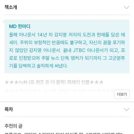
책소개
책소개 보이기/감추기
MD 한마디
올해 아나운서 14년 차 강지영 저자의 도전과 현재를 담은 에
세이. 주위의 부정적인 반응에도 불구하고, 자신의 꿈을 포기하
지 않았던 강지영 아나운서. 끝내 JTBC 아나운서가 되고, 프
로로 인정받으며 주말 뉴스 단독 앵커가 되기까지 그 고군분투
기를 담백하고 솔직하게 써냈다.
★★★tvN 〈유 퀴즈 온 더 블럭〉 화제의 인물★★★
★★★김성근 감독, 손석희 JTBC 전 사장 강력 추천★★★
더보기
“꿈은 기다림의 다른 이름이었다”
목차
목차 보이기/감추기
추천의 글
‘안 된다’ ‘못 한다’는 이야기에 포기하지 않고 결국 꿈을 이뤄낸