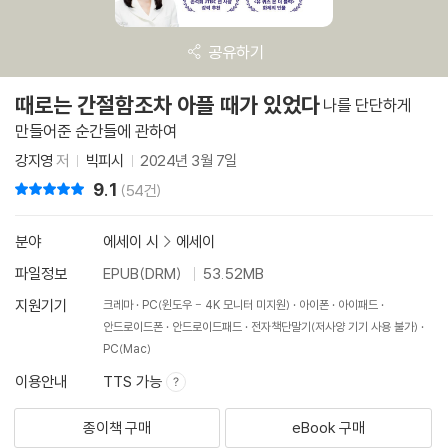
공유하기
때로는 간절함조차 아플 때가 있었다
나를 단단하게
만들어준 순간들에 관하여
강지영
저
빅피시
2024년 3월 7일
9.1
리뷰 총점
(54건)
분야
에세이 시
>
에세이
파일정보
EPUB(DRM)
53.52MB
지원기기
크레마
PC(윈도우 - 4K 모니터 미지원)
아이폰
아이패드
안드로이드폰
안드로이드패드
전자책단말기(저사양 기기 사용 불가)
PC(Mac)
이용안내
TTS 가능
종이책 구매
eBook 구매