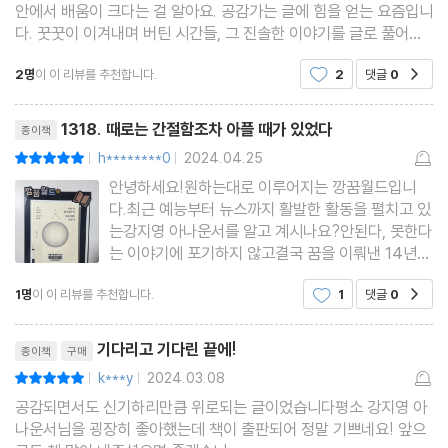
노력하는 하루에 실패는 없다
하는 미래에 다가갈 수 있다고 말한다. 그러면서 지금 힘든 순간을
안에서 배움이 크다는 걸 알아요. 공감가는 글에 힘을 얻는 요즘입니
다. 꿋꿋이 이겨내며 버틴 시간들, 그 진솔한 이야기를 글로 풀어내
결과를 내는 사람
지나고 있는 이들에게 그의 시간으로 증명한, 단단한 용기와 위로를
주셔서 감사합니다. 결혼 축하드립니다. :)
잘하고 싶은 마음이 좋아하는 마음으로
전한다.
2명
이 이 리뷰를 추천합니다.
2
댓글
0
공감
당당하고 싶다면 ‘당당한 척’부터
리뷰제목
긴장, 불안, 두려움을 다스리는 법
1318. 때로는 간절함조차 아플 때가 있었다
종이책
실수는 실패가 아니다
h********0
2024.04.25
평점10점
|
|
안녕하세요!원하는대로 이루어지는 깡꿈월드입니
다.최근 예능부터 뉴스까지 활발한 활동을 펼치고 있
3장. 아직 아무것도 늦지 않았다
는강지영 아나운서를 알고 계시나요?안된다, 못한다
는 이야기에 포기하지 않고결국 꿈을 이뤄낸 14년
현실은 하루아침에 달라지지 않는다
차 아나운서의 숨겨진 이야기.1318. " 때로는 간절함
1명
이 이 리뷰를 추천합니다.
1
댓글
0
공감
조차 아플 때가 있었다. " 입니다.안정된 회계사의 길
가만히 있으면서 성장하는 사람은 없다
을 뒤로하고 우연히 참가한 아나운서 오디션 프로그
리뷰제목
일을 대하는 태도
램을 통해 방송사에 입사
기다리고 기다린 끝에!
종이책
구매
흔들려도 다시 제자리를 찾으면 괜찮다
k***y
2024.03.08
평점10점
|
|
노력하고 있다는 착각에 속지 말 것
공감되면서도 신기하리만큼 위로되는 글이었습니다평소 강지영 아
텅 빈 아나운서실에 홀로 남아서
나운서님을 굉장히 좋아했는데 책이 출판되어 정말 기쁘네요! 앞으