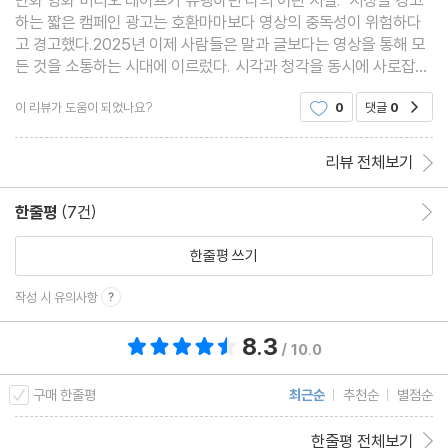
만화 영화 비디오 테이프가 유행하던 나의 어린 시절. 시청을 경고
하는 짧은 캠페인 광고는 호환마마보다 영상의 중독성이 위험하다
고 경고했다.2025년 이제 사람들은 말과 글보다는 영상을 통해 모
든 것을 소통하는 시대에 이르렀다. 시각과 청각을 동시에 사로잡는
텔레비전이 바보 상자라고 불리우던 시대를 넘어 이제는 매 순간 자
이 리뷰가 도움이 되었나요?
0
댓글
0
공감
극적이고 중독적인 컨텐츠들이 쏟아지고 있다 . 혹
리뷰 전체보기
한줄평
(7건)
한줄평 이동
한줄평 쓰기
작성 시 유의사항
8.3
총 평점 8.3점
/ 10.0
구매 한줄평
최근순
추천순
별점순
한줄평 전체보기