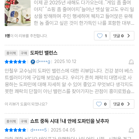
이제 곧 2025년 새해도 다가오는데.."게임 좀 줄여
까?
야지" "쇼핑 좀 줄여야지"늘어난 뱃살 말고도 우리 일
상을 방해하며 주인 행세하며 꿰차고 들어앉은 유해
한 놈 줄이고 싶은 것이 한가득인 나를 포함한 대부
10장 수면 | 잠이 보약이라는 진리
분의 여러분??남녀노소 할 것 없이 모두에게 유용한
도파민 수용체의 회복을 돕는다 ?기억력과 생산성을 높인다 ?감정
1명
이 이 리뷰를 추천합니다.
1
댓글
0
공감
도파민 밸런스 처방전을 드립니다요!!안따깝지만우
을 조절하고 건강하게 처리한다 ?면역력을 충전하는 시간이 된다 ?
리의 일상을 망치는 중독 문제는 하나가 아닐수도 있
리뷰제목
다?저자처럼 커피를 물
수면의 질을 높이는 방법
도파민 밸런스
종이책
구매
YES마니아 : 플래티넘
d****g
2025.10.12
평점10점
|
|
11장 스트레스 관리 | 선택 아닌 필수 조건
안철우 교수님의 도파민 밸런스에 대한 리뷰입니다. 건강 분야 베스
트셀러이기에 구입해 보았습니다. 우리가 흔히 쾌락의 대명사로 사
자연이 주는 평온함 만끽하기 ?삶을 풍요롭게 하는 취미 생활 ?오감
용하는 도파민에 대해 자세히 알 수 있어 좋았고 무엇보다 생각지도
을 활용한 마음 챙김 ?혼자가 아닌 함께하는 시간의 가치
못한 쾌락의 단절이 아닌 밸런스를 찾아가자는 관점이 흥미로웠습
니다.
이 리뷰가 도움이 되었나요?
0
댓글
0
공감
부록 도파민 10문 10답 | 주 | 참고문헌
리뷰제목
쇼트 중독 시대 !내 안에 도파민을 낮추자
종이책
구매
d*****5
2025.04.05
평점10점
|
|