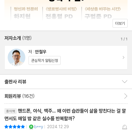
2부 도파민 디톡스 여정 3단계
4장 중독된 뇌를 되돌릴 준비
균형을 회복할 시간 ?어떠한 중독도 회복 가능하다는 믿음 ?호르몬
더보기
의 노예에서 주인으로
저자소개
(1명)
1
/
1
5장 1단계 | 중독 행위 인지하기
저 :
안철우
step 1 의존 요인 탐색 나를 망치는 것의 정체 -도파민 디톡스 일지
이동
관심작가 알림신청
쓰기 ① ?step 2 목표 설정 무엇을 어떻게 이룰 것인가 -도파민 디
톡스 일지 쓰기 ② ?step 3 이미지 트레이닝 상상은 현실이 된다!
출판사 리뷰
출판사 리뷰 보이기/감추기
6장 2단계 | 방해 요소 멀리하기
회원리뷰
(16건)
회원리뷰 이동
step 1 의도적 거리 두기 몸이 멀어지면 마음도 멀어진다 ?step 2
리뷰제목
상황 재설정 피할 수 없으면 즐겨라 ?step 3 인내의 시간 불편함을
핸드폰, 야식, 맥주… 왜 이런 습관들이 삶을 망친다는 걸 알
종이책
면서도 매일 밤 같은 실수를 반복할까?
참고 절제력 기르기 -도파민 디톡스 일지 쓰기 ③
YES마니아 : 로얄
b**y
2024.12.29
평점10점
|
|