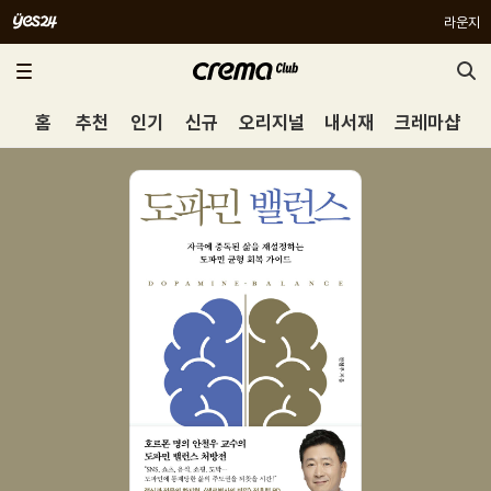
라운지
홈
추천
인기
신규
오리지널
내서재
크레마샵