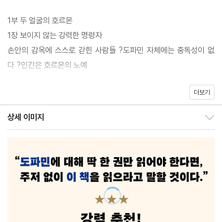
고 무료한 일상에 커다란 즐거움을 주는 쾌락의 호르몬으로 알려져
1부 두 얼굴의 호르몬
있다. 문제는, 지나친 도파민 분비가 계속 반복되다 보면 우리 뇌는
1장 보이지 않는 강력한 명령자
점차 더 큰 자극, 더 많은 양을 원하게 되는 중독의 악순환에 빠지게
손안의 감옥에 스스로 갇힌 사람들 ?도파민 자체에는 중독성이 없
된다는 점이다.
다 ?인간은 호르몬의 노예
호르몬 명의 안철우 교수는 의학적인 통찰을 바탕으로 도파민 균형
을 되찾는 구체적이고 실질적인 방법들을 이 책에 담았다. 그가 제시
더보기
2장 쾌락보다 강력한 동기 부여
하는 도파민 디톡스 여정 3단계(1단계 중독 행위 인지하기-2단계
도파민이 터진다는 말의 함정 ?뇌의 보상 메커니즘 ?원동력을 잃은
상세 이미지
방해 요소 멀리하기-3단계 노력에 대한 보상받기)는 단순히 도파민
상세 이미지 보이기/감추기
자의 최후
을 제거하는 것이 아니라, 도파민 균형을 되찾고, 나아가 삶의 평온
을 되찾는 것을 목표로 한다. 실제 도파민 디톡스에 성공한 환자들의
3장 중독의 시곗바늘이 향하는 곳
사례를 통해 독자가 각 단계를 차근차근 밟을 수 있게 도와준다. 도
욕망할 것이냐 통제할 것이냐 ?노력 없이 얻는 쾌감이 무서운 이유
파민에 통제당한 삶의 주도권을 되찾고 싶다면, 망설이지 말고 이 친
?더 많은 양, 더 강한 자극 ?편리한 삶이 주는 딜레마 ?중독에 취약
절한 가이드를 따라가 보자.
한 사람들