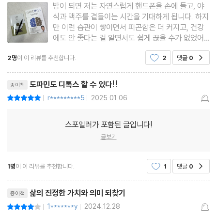
밤이 되면 저는 자연스럽게 핸드폰을 손에 들고, 야
7장 3단계 | 노력에 대한 보상받기
식과 맥주를 곁들이는 시간을 기대하게 됩니다. 하지
step 1 보상의 종류 어떤 보상을 고를 것인가 ?step 2 맞춤 보상
만 이런 습관이 쌓이면서 피곤함은 더 커지고, 건강
설정 내가 나에게 주고 싶은 것 ?step 3 보상 크기 조절 밥그릇에
에도 안 좋다는 걸 알면서도 쉽게 끊을 수가 없었어
요. 처음엔 단순히 제 의지가 약한 탓이라 생각했지
맞는 양으로
2명
이 이 리뷰를 추천합니다.
2
댓글
0
공감
만, 그럴수록 죄책감만 커지고 변화는 쉽지 않더라고
요.그런 제게 도파민 밸런스는 새로운 시각을 열어준
3부 삶의 균형을 찾는 습관들
책이었습니다. 안철우
도파민도 디톡스 할 수 있다!!
종이책
8장 운동 | 건강한 삶을 위한 첫걸음
r*********5
2025.01.06
평점10점
|
|
심박수를 높이는 유산소 운동 ?외부 저항을 이용해 근육을 강화하
는 저항 운동 ?어지러운 내면을 정돈하고 긴장을 내려놓는 명상 ?마
스포일러가 포함된 글입니다!
글보기
음의 안식을 찾는 호흡 운동 ?꾸준함이 살길이다!
9장 음식 | 오늘 무엇을 먹는지가 내일을 결정한다
1명
이 이 리뷰를 추천합니다.
1
댓글
0
공감
단백질이 풍부한 음식 ?비타민 B6가 풍부한 음식 ?오메가-3 지방
리뷰제목
삶의 진정한 가치와 의미 되찾기
종이책
산이 들어간 슈퍼 푸드 ?스트레스를 줄여 주는 항산화 음식 ?장 건
1*******y
2024.12.28
평점8점
|
|
강을 위한 프로바이오틱스가 포함된 음식 ?어떤 음식을 피해야 할