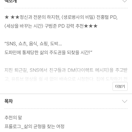
책소개
★ ★★정신과 전문의 하지현, 〈생로병사의 비밀〉 전홍렬 PD,
〈세상을 바꾸는 시간〉 구범준 PD 강력 추천★★★
“SNS, 쇼츠, 음식, 쇼핑, 도박…
도파민에 통제당한 삶의 주도권을 되찾을 시간!”
지친 퇴근길, SNS에서 친구들과 DM(다이렉트 메시지)을 주고받
고, 유튜브 영상을 쉴 새 없이 배속으로 시청한다. 집에 도착하기 전
더보기
에 미리 배달 음식을 시켜 놓고, 광고에 이끌려 들어간 웹페이지에서
그다지 필요하지 않은 물건을 홀린 듯이 결제한다. 자기 전 침대에
목차
목차 보이기/감추기
누워서 “5분만” 숏폼을 보려다가 어느새 새벽 두 시인 걸 깨닫는다.
내일은 이러지 말아야지 다짐하지만 그대로다. 그야말로 도파민에
추천의 말
절여진 삶이다.
프롤로그_삶의 균형을 찾는 여정
“도파민 폭발” “도파민이 터진다”라는 표현처럼, 도파민은 피곤하