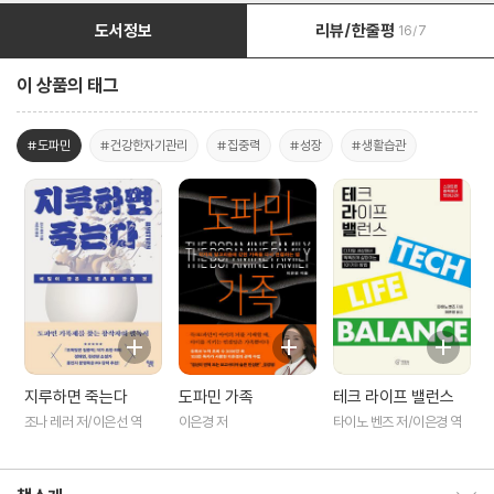
도서정보
리뷰/한줄평
16/7
이 상품의 태그
#도파민
#건강한자기관리
#집중력
#성장
#생활습관
지루하면 죽는다
도파민 가족
테크 라이프 밸런스
조나 레러 저/이은선 역
이은경 저
타이노 벤즈 저/이은경 역
책소개 보이기/감추기