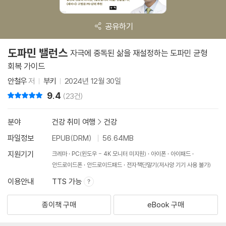
공유하기
도파민 밸런스
자극에 중독된 삶을 재설정하는 도파민 균형
회복 가이드
안철우
저
부키
2024년 12월 30일
9.4
리뷰 총점
(23건)
분야
건강 취미 여행
>
건강
파일정보
EPUB(DRM)
56.64MB
지원기기
크레마
PC(윈도우 - 4K 모니터 미지원)
아이폰
아이패드
안드로이드폰
안드로이드패드
전자책단말기(저사양 기기 사용 불가)
이용안내
TTS 가능
종이책 구매
eBook 구매