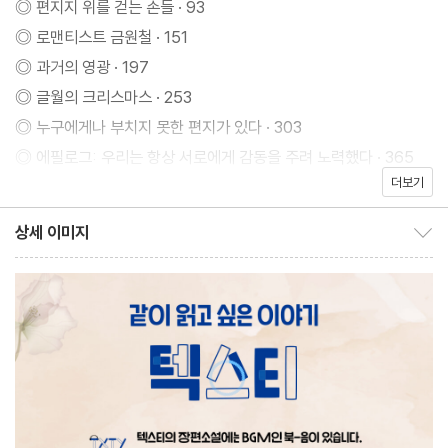
◎ 편지지 위를 걷는 손들 · 93
편소설!”
◎ 로맨티스트 금원철 · 151
◎ 과거의 영광 · 197
◎ 글월의 크리스마스 · 253
◎ 누구에게나 부치지 못한 편지가 있다 · 303
Her story show to the readers how there’s always hope t
◎ 에필로그: 우리는 항상 서로에게 감동을 주려 노력했다 · 365
o grow and rise from unexpected place. Like a flower in t
더보기
he desert.
◎ 추신:
상세 이미지
상세 이미지 보이기/감추기
- 차원을 넘어 온 손님들 · 395
(이 이야기는 독자들에게 희망이란 늘 예기치 못한 곳에서 자라고
- 부치지 못한 편지 · 403
피어날 수 있음을 보여줍니다. 마치 사막에 핀 꽃처럼요.)
- about. 편지 가게 글월 · 408
- 이탈리아 출판사 Garzanti 소설 편집장 계약 제안 편지 중