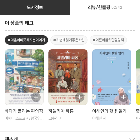
도서정보
리뷰/한줄평
52/42
이 상품의 태그
#마음이따뜻해지는이야기
#가볍게읽기좋은소설
#어른이를위한힐링책
바다가 들리는 편의점
까멜리아 싸롱
이해인의 햇빛 일기
좋
마치다 소노코 저/황국영
고수리 저
이해인 저
이
역
책소개
책소개 보이기/감추기