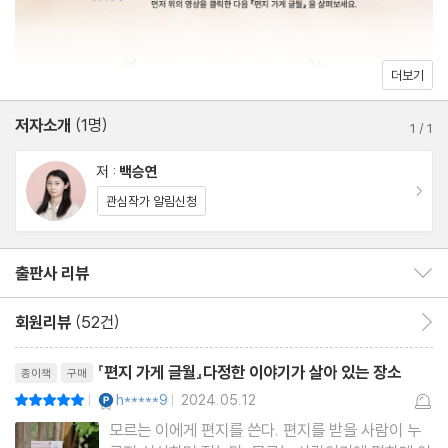
모르는 이가 건네는 가장 진실한 답장
더보기
저자소개
(1명)
1
/
1
힐링이 선택이 아닌, 필수가 된 세상.가장 좋은 힐링법은 무엇일까
저 :
백승연
요?
이동
관심작가 알림신청
서로가 서로의 목소리에, 내가 내 마음의 소리에 진실하게 다가가고
응답하는 것 아닐까요?
출판사 리뷰
출판사 리뷰 보이기/감추기
회원리뷰
(52건)
회원리뷰 이동
리뷰제목
『편지 가게 글월』다정한 이야기가 살아 있는 장소
종이책
구매
텍스티는 답장에 관한 이야기가 필요하다고 생각했습니다. 그리고
YES마니아 : 플래티넘
h*****9
2024.05.12
평점10점
|
|
진짜 ‘답장’이 오가는 곳을 발견했습니다.
모르는 이에게 편지를 쓴다. 편지를 받을 사람이 누