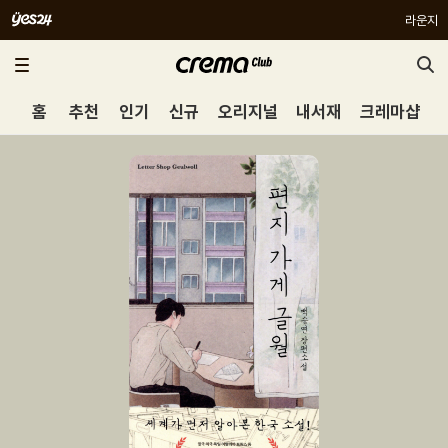
라운지
홈
추천
인기
신규
오리지널
내서재
크레마샵