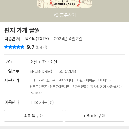
공유하기
편지 가게 글월
백승연
저
텍스티(TXTY)
2024년 4월 3일
9.7
리뷰 총점
(94건)
분야
소설
>
한국소설
파일정보
EPUB(DRM)
55.02MB
지원기기
크레마
PC(윈도우 - 4K 모니터 미지원)
아이폰
아이패드
안드로이드폰
안드로이드패드
전자책단말기(저사양 기기 사용 불가)
PC(Mac)
이용안내
TTS 가능
종이책 구매
eBook 구매