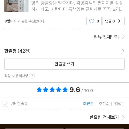
향의 궁금증을 일으킨다. 각양각색의 편지지를 상상
하게 하고, 사람마다 특색있는 글씨체로 꾹꾹 눌러
쓴 편지를 상상하게 만든다. [편지가게 글월]은 백승
3명
이 이 리뷰를 추천합니다.
3
댓글
0
공감
연님의 장편소설이다. 편지를 뜻하는 글원이라는 편
지가게에서 주인공 효영이 만나는 사람들을 통해 사
람의 마음을 전하는, 혹
리뷰 전체보기
한줄평
(42건)
한줄평 이동
한줄평 쓰기
작성 시 유의사항
9.6
총 평점 9.6점
/ 10.0
구매 한줄평
최근순
추천순
별점순
한줄평 전체보기