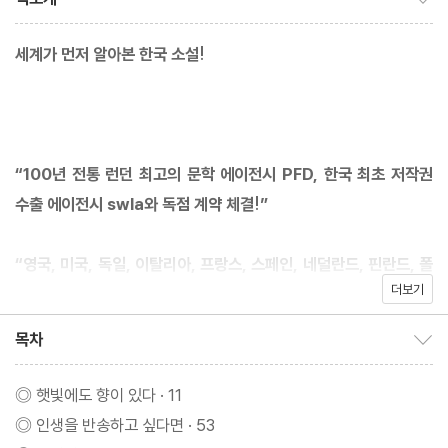
세계가 먼저 알아본 한국 소설!
“100년 전통 런던 최고의 문학 에이전시 PFD, 한국 최초 저작권
수출 에이전시 swla와 독점 계약 체결!”
“영국, 미국, 독일, 이탈리아, 프랑스, 스페인, 네덜란드, 핀란드, 폴
더보기
란드, 그리스, 러시아, 브라질 영미·유럽 포함 전 세계 12개국 수출
확정!”
목차
목차 보이기/감추기
“예스24 ‘오늘의 책’ 선정!”
◎ 햇빛에도 향이 있다 · 11
◎ 인생을 반송하고 싶다면 · 53
“2024년 베스트셀러 『수상한 한의원』에 이은 텍스티의 두 번째 장