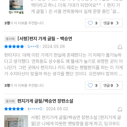
이 상대와 자신에게 더 큰 감동을 주는 답장이 될 수 있음을 이야기
책이라고 하니..더욱 기대가 되었어요^^ ＜편지 가
하고 싶었습니다. 진짜 자신으로 살고자 하는 것은 우리 모두가 공감
게 글월＞은 서울 연희동에서 실제 운영 중인 "글
할 수 있는 가치니까요.
월"을 배경으로 하는 이야기예요. 뒷부분에.. 글월의
3명
이 이 리뷰를 추천합니다.
3
댓글
0
공감
실제 모습 사진을 보며- 가보고 싶다는 생각이 들었
답니다. 그리고 차원을 넘어온 손님들... 펜팔을 쓰고
리뷰제목
응모해 주신 손님들의
[서평]편지 가게 글월 - 백승연
종이책
b***8
2024.05.06
평점10점
|
|
글월에서는 매일 위로, 공감, 감동이 켜켜이 쌓여갑니다. 그것을 나
판타지다. 대체 이런 가게가 현실에 존재한다는 거 자체가 불가능하
누고 싶었습니다. 이 소설은 글월에서 일하게 된 한 여성이 다양한
다고 생각했다. 연희동도 성수동도 꽤 웰세가 높기로 유명한 곳이 아
니던가. 그런 곳에서 편지지나 카드 때로는 펜팔편지를 파는 이 가게
펜팔 손님들을 만나고 편지의 가치를 경험해나가면서, 과거와 마주
가 수지타산이 맞을까 하는 생각을 했던 것이다. 오전부터 밤까지 열
하고 차분히 성장하고 소중한 이들을 새로이 발견해 나가는 이야기
어놓는 가게도 아니다. 오후부터 이른 저녁까지만 문을 연다. 거기에
입니다.
3명
이 이 리뷰를 추천합니다.
3
댓글
0
공감
아르바이트까지 써서 무슨 이익이 남겠는가
리뷰제목
편지가게 글월/백승연 장편소설
종이책
k*****0
2024.05.02
평점10점
|
|
서평] 편지가게 글월/백승연 장편소설 [편지가게 글
월]은 나에게 따뜻한 햇빛향을 맡게 하고, 잉크우드