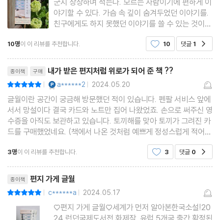
군지 상상하며 적는다. 모르는 사람이기에 편하게 이
야기할 수 있다. 가슴 속 깊이 숨겨두었던 이야기를.
서로가 누구인지 알 수 없지만, 각자가 진실한 이야기를 담기에 충
친구에게도 하지 못했던 이야기를 쓸 수 있는 것이
분한 답장이 이루어지는 곳. 편지 가게 글월이 소설로 재탄생합니
다. 오래전 펜팔을 한 적이 있었다. 낯선 친구에게 편
다.
10명
이 이 리뷰를 추천합니다.
10
댓글
1
공감
지를 썼다. 일이 년을 펜팔 한 것 같다. 부끄럼을 탔던
나는 그 친구를 만나게 되었을 때 말 한마디 제대로
리뷰제목
건네지 못했다.
내가 받은 편지처럼 위로가 되어 준 책 ??
종이책
구매
YES마니아 : 플래티넘
a******2
2024.05.20
평점10점
|
|
글월이란 공간이 궁금해 방문했던 적이 있습니다. 펜팔 서비스 앞에
『편지 가게 글월』은 서울 연희동과 성수동에서 운영 중인, 실존하는
서서 망설이다 결국 카드와 노트만 집어 나왔었죠. 손으로 써주신 영
편지 가게 ‘글월’을 배경으로 하는 힐링소설입니다. 편지 가게 글월
수증을 아직도 보관하고 있습니다. 토끼해를 맞아 토끼가 그려진 카
드를 구매했었네요. (책에서 나온 것처럼 예쁘게 정성스럽게 적어주
에는 독특한 서비스가 있습니다. 모르는 이와 한 통의 편지를 교환하
신 글씨는 아니었지만??) 공간에 대한 좋은 기억이 남아있던 지라
는 펜팔 서비스예요. 펜팔 참여자는 모르는 누군가의 답장이 될 편지
3명
이 이 리뷰를 추천합니다.
3
댓글
0
공감
궁금함에 펀딩에 참여했습니다. 이번엔 망설였
를 써야 하기에 자신에게 오롯이 집중하되 어떠한 사심도, 편견도 없
리뷰제목
이 상대를 위하게 됩니다. 편지라는 매개를 통해 자기만의 시간 속에
편지 가게 글월
종이책
서 본연의 진실함과 선함을 꺼내어 상대에게 내어놓는 거죠. 상대가
c******a
2024.05.17
평점10점
|
|
듣고 싶어하는 이야기가 아닌, 자기 이야기를 진짜로 하는 것. 그것
♡편지 가게 글월♡세계가 먼저 알아본한국소설!20
24 런던국제도서전 화제작, 유럽 5개국 출간 확정된