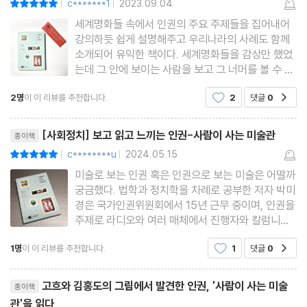
c*******1
2023.09.04
|
|
5 다름이 서로 인사하고 마주하는 세상
세계명화들 속에서 인권의 주요 주제들을 집어내어
[궁금해요] 로힝야족 학살 | 관동 대학살 | 평양 화교 학살 | 성소수
강의하듯 쉽게 설명해주고 우리나라의 사례도 함께
자 | 소수민족 보호
소개되어 유익한 책이다. 세계명화들을 감상만 했었
는데 그 안에 보이는 사람을 보고 그 너머를 볼 수 있
6 눈에 보이지 않는 차별의 선
게 해준다. 세계인권선언을 바탕으로 인권에 대해 잘
[궁금해요] 프랑스 대혁명 | 갑오개혁 | 인간의 존엄과 가치
2명
이 이 리뷰를 추천합니다.
2
댓글
0
공감
모르는 이에게도 친절하게 인권의 기본권리를 짚어
준다. 1부 여성 모든 인간은 태어날 때부터 자유로
리뷰제목
우며
제4부 국가
[사회정치] 보고 읽고 느끼는 인권-사람이 사는 미술관
종이책
c********u
2024.05.15
평점10점
|
|
1 마약중독자가 생사여탈을 쥐고 있었다
미술로 보는 인권 혹은 인권으로 보는 미술은 어떨까
궁금했다. 법학과 정치학을 차례로 공부한 저자 박미
[궁금해요] 제주 4·3 사건 | 사상 전향 제도
경은 국가인권위원회에서 15년 근무 중이며, 인권을
2 아름답고 찬란한 역사만 반복되는 것은 아니다
주제로 라디오와 여러 매체에서 진행자와 칼럼니스
트로 활동하고 있다.이 책은 그의 브런치북 ＜재미난
[궁금해요] 스페인 내전
1명
이 이 리뷰를 추천합니다.
1
댓글
0
공감
인문으로 보는 인권!＞을 바탕으로 제작됐다고 밝힌
3 국가가 구조해야 할 의무에 대하여
다.어린 시절 방에 걸린 달력 속 명화들을 보며 상상
리뷰제목
[궁금해요] 재난 참사와 안전권 | 생명권
하던 그림들을 직접
고흐와 김홍도의 그림에서 발견한 인권, '사람이 사는 미술
종이책
4 나라가 힘이 없을 때 만들어진 슬픈 법
관'을 읽다