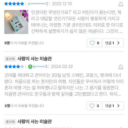
[궁금해요] 세계 여성의 날 | 국제노동기구
s********2
2023.12.10
평점10점
|
|
6 소중하지 않은 노동은 없다
인권이란 무엇인가요?' 라고 어린이가 묻는다면, 뭐
라고 대답할 것인가?모든 사람이 평등하게 가지고
[궁금해요] 노동권
태어나는, 마땅한 기본 권리인데도 의외로 한 마디로
간략하게 설명하기가 쉽지 않은 개념이다. 그것의 특
징은 잘 지켜졌을 때보다 지켜지지 않았을때 더 두드
제3부 차별과 혐오
5명
이 이 리뷰를 추천합니다.
5
댓글
1
공감
러져 보인다.그래서, 인권을 말하려면 그것을 빼앗겼
던 역사, 잘 지켜지지 않았던 사건, 그래서 수모를 겪
리뷰제목
1 장애 혐오 표현에 담긴 차별적 인식
어야 했던 사람들의
사람이 사는 미술관
종이책
[궁금해요] 장애인을 비하하는 표현과 올바른 표현 | 차별의 예외 |
YES마니아 : 로얄
k*****3
2024.02.22
평점8점
|
|
장애인 차별
군대를 제대하고 큰아이는 20일 남짓 스페인, 프랑스, 영국에 다녀
2 혐오와 차별 그리고 난민
왔다. 처음으로 하는 혼자만의 여행. 지인들은 무서워서 어떻게 아이
혼자 여행 가는 걸 허락했냐고 말하지만 나는 그 용기를 응원한다.
[궁금해요] 시리아 내전 | 홀로코스트 | 제국주의
처음엔 큰아이도 친구들과 함께 갈까를 고민했었다고 한다. 하지만
3 예수님도 난민이었습니다
여행의 컨셉을 미술관 그리고 공연장으로 하고, 시간에 구애받지 않
3명
이 이 리뷰를 추천합니다.
3
댓글
1
[궁금해요] 유엔난민기구 | 난민
공감
고 자유롭게 발 가는 대로. 이렇게 정하니 혼자
4 차별이 사라지는 시간
리뷰제목
사람이 사는 미술관
종이책
[궁금해요] 흑인 저항 운동 주요 사건 | 인종차별
평점10점