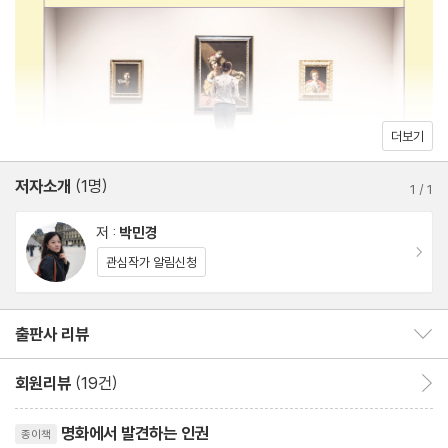
6 유리 천장을 깨뜨려라
[궁금해요] 루스 베이더 긴즈버그 | 유리 천장
제2부 노동
더보기
1 그는 휴가 중이야
저자소개
(1명)
[궁금해요] 〈동아일보〉 백지 사태 | 휴식권
1
/
1
2 인권의 역사, 투쟁의 역사
저 :
박민경
[궁금해요] 전태일과 〈근로기준법〉 | 노동3권
이동
관심작가 알림신청
3 라면 같은 젊음은 그만
[궁금해요] 서울 구의역 스크린도어 사고와 태안화력발전소 사고 |
출판사 리뷰
출판사 리뷰 보이기/감추기
비정규직
4 마석에서 만나는 대한민국
회원리뷰
(19건)
회원리뷰 이동
[궁금해요] 독일 파견 광부와 간호사 | 산업재해
리뷰제목
5 여성 노동을 생각하다
명화에서 발견하는 인권
종이책