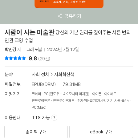
공유하기
사람이 사는 미술관
당신의 기본 권리를 짚어주는 서른 번의
인권 교양 수업
박민경
저
그래도봄
2024년 7월 12일
9.8
리뷰 총점
(29건)
분야
사회 정치
>
사회학산책
파일정보
EPUB(DRM)
79.31MB
지원기기
크레마
PC(윈도우 - 4K 모니터 미지원)
아이폰
아이패드
안드로이드폰
안드로이드패드
전자책단말기(저사양 기기 사용 불가)
PC(Mac)
이용안내
TTS 가능
종이책 구매
eBook 구매