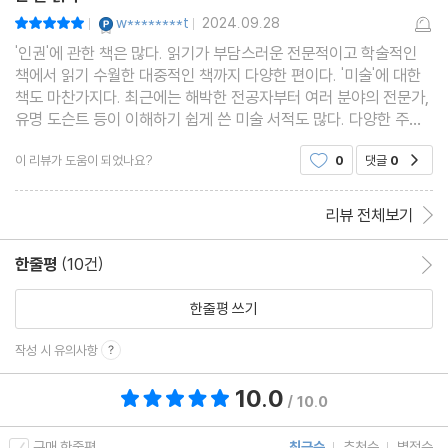
[궁금해요] 법치주의 | 인민혁명당 사건 | 국민방위군 사건 | 유신헌
YES마니아 : 플래티넘
w********t
2024.09.28
평점10점
|
|
법
'인권'에 관한 책은 많다. 읽기가 부담스러운 전문적이고 학술적인
책에서 읽기 수월한 대중적인 책까지 다양한 편이다. '미술'에 대한
5 혁명의 또 다른 추악함
책도 마찬가지다. 최근에는 해박한 전공자부터 여러 분야의 전문가,
[궁금해요] 신체의 자유와 안전 | 제노사이드 | 인간 및 시민의 권리
유명 도슨트 등이 이해하기 쉽게 쓴 미술 서적도 많다. 다양한 주제
선언
와 관점으로 접근해서 독자의 관심을 끈다. 하지만 인권과 미술, 이
이 리뷰가 도움이 되었나요?
0
댓글
0
공감
두 가지를 하나로 묶은 책은 드물다. 그런 의
6 21세기에도 살아 숨 쉬는 ‘정조’
[궁금해요] 일본군 위안부 | 유엔인권이사회
리뷰 전체보기
제5부 존엄
한줄평
(10건)
한줄평 이동
한줄평 쓰기
1 폭염에서의 생존권
[궁금해요] 기후 위기와 인권 | 그레타 툰베라 | 환경권
작성 시 유의사항
2 맞아도 되는 사람은 없다
10.0
총 평점 10.0점
/ 10.0
[궁금해요] 아동·청소년의 생명·생존과 발달의 권리 | 아동 최선의
이익 원칙 | 놀 권리
구매 한줄평
최근순
추천순
별점순