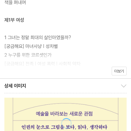
책을 펴내며
않은 화가의 작품에서 인권의 주요 주제들을 발견하고, 그 속에서 인
권의 역사, 개념, 연관 사건들을 읽어냄으로써 우리가 이 사회에서
제1부 여성
존중받고 보호받아야 할 기본 권리들을 세심하게 짚어주고 있다.
1 그녀는 정말 희대의 살인마였을까?
『사람이 사는 미술관』은 인권의 주요 개념을 ‘여성’ ‘노동’ ‘차별과
[궁금해요] 마녀사냥 | 성차별
혐오’ ‘국가’ ‘존엄’ 등 크게 다섯 개의 카테고리로 나누어 설명한다.
2 누구를 위한 코르셋인가
아직도 유리 천장이 건재한 세상에서 여성이 얼마나 큰 어려움을 겪
[궁금해요] 전족 | 여성 폭력 | 사회적 약자
는지, 먹고살기 위한 노동의 현장은 어째서 목숨을 앗아가는 장소가
더보기
3 죽을 때도 아름다워야 하는
되어버렸는지, 차별은 어떻게 혐오로 발전하며 그 혐오가 어떠한 비
[궁금해요] 항공사 승무원 복장 규정 국가인권위원회 진정 사건 | 여
상세 이미지
극을 일으키는지, 국가가 얼마나 많은 인권유린을 자행했는지, 마지
상세 이미지 보이기/감추기
성의 권리에 대한 선언
막으로 왜 인간의 존엄함은 존중받아야 하는지 등을 명화와 함께 재
4 다시 그리는 소설 《므첸스크의 레이디 맥베스》
미있게 들려준다. 더불어 원고 말미에 ‘궁금해요’ 코너를 마련해 본
[궁금해요] 여성 참정권의 역사 | 참정권(정치적 권리)
문에서 언급한 인권의 개념과 연관 사건들을 자세하게 설명함으로
5 성냥팔이 소녀의 죽음
써 역사, 사회, 정치 등 인문학적 사고를 돕는다.
[궁금해요] 아동의 권리 | 살색 크레파스 진정 사건