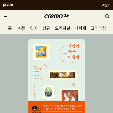
라운지
홈
추천
인기
신규
오리지널
내서재
크레마샵