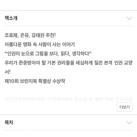
역
책소개
책소개 보이기/감추기
조효제, 은유, 김태권 추천!
아름다운 명화 속 사람이 사는 이야기
“인권의 눈으로 그림을 보다, 읽다, 생각하다”
우리가 존중받아야 할 기본 권리들을 세심하게 짚은 본격 인권 교양
서!
제10회 브런치북 특별상 수상작
국가인권위원회(이하 ‘인권위’)에서 조사관 및 행정 외에 인권교육
더보기
운영업무를 15년 넘게 해온 박민경이 오랜 경험을 살려 펴낸 첫 인
권 교양서. 인권위에서 보고, 듣고, 현장에서 느껴왔던 ‘인간의 기본
목차
목차 보이기/감추기
권리’를 ‘그림’이라는 매개로 쉽고 흥미롭게 풀어냈다. 대중에게 친
숙한 피카소, 들라크루아, 고흐의 작품을 비롯해 국내외 잘 알려지지