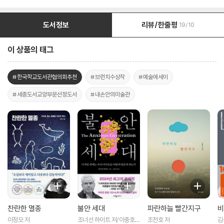
도서정보
리뷰/한줄평
19/10
이 상품의 태그
#한국학교도서관협의회추천
#브런치수상작
#예술에세이
#세종도서교양부문선정도서
#내손안의미술관
찬란한 멸종
불안 세대
파란하늘 빨간지구
비
이정모 저
조너선 하이트 저/이충호
조천호 저
김