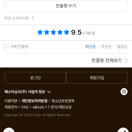
한줄평 쓰기
작성 시 유의사항
9.5
총 평점 9.5점
/ 10.0
구매 한줄평
최근순
추천순
별점순
한줄평 전체보기
로그인
회원가입
예스이십사(주) 사업자 정보
이용약관
개인정보처리방침
청소년보호정책
제휴문의
FAQ
eBook 1:1 문의/채팅상담
Copyright © YES24 Corp. All Rights Reserved.