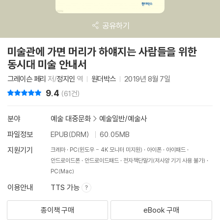
공유하기
미술관에 가면 머리가 하얘지는 사람들을 위한
동시대 미술 안내서
그레이슨 페리
저/
정지인
역
원더박스
2019년 8월 7일
9.4
리뷰 총점
(61건)
분야
예술 대중문화
>
예술일반/예술사
파일정보
EPUB(DRM)
60.05MB
지원기기
크레마
PC(윈도우 - 4K 모니터 미지원)
아이폰
아이패드
안드로이드폰
안드로이드패드
전자책단말기(저사양 기기 사용 불가)
PC(Mac)
이용안내
TTS 가능
종이책 구매
eBook 구매