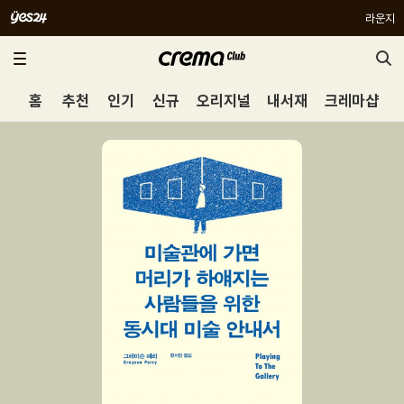
라운지
홈
추천
인기
신규
오리지널
내서재
크레마샵