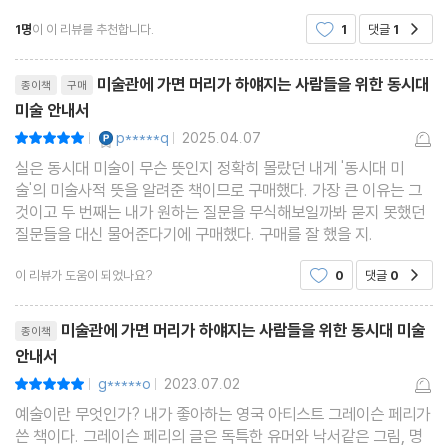
머리가 하얘지는 사람들을 위한 동시대 미술 안내서”라는 긴 제목을
1명
이 이 리뷰를 추천합니다.
1
댓글
1
공감
가진 이 책도 번역서이다. “그레이
리뷰제목
미술관에 가면 머리가 하얘지는 사람들을 위한 동시대
종이책
구매
미술 안내서
YES마니아 : 플래티넘
p*****q
2025.04.07
평점10점
|
|
실은 동시대 미술이 무슨 뜻인지 정확히 몰랐던 내게 '동시대 미
술'의 미술사적 뜻을 알려준 책이므로 구매했다. 가장 큰 이유는 그
것이고 두 번째는 내가 원하는 질문을 무식해보일까봐 묻지 못했던
질문들을 대신 물어준다기에 구매했다. 구매를 잘 했을 지.
이 리뷰가 도움이 되었나요?
0
댓글
0
공감
리뷰제목
미술관에 가면 머리가 하얘지는 사람들을 위한 동시대 미술
종이책
안내서
g*****o
2023.07.02
평점10점
|
|
예술이란 무엇인가? 내가 좋아하는 영국 아티스트 그레이슨 페리가
쓴 책이다. 그레이슨 페리의 글은 독특한 유머와 낙서같은 그림, 명