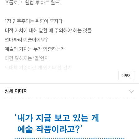
프롤로그_웰컴 투 아트 월드!
에서 해마다 개최하는 리스 강연에서는 스티븐 호킹, 버트런드 러셀,
마이클 샌델 같은 일급 지성들이 강단에 섰는데, 그레이슨 페리의 강
1장 민주주의는 취향이 후지다
연은 그 가운데서도 최고 인기를 누렸다. 이 책은 이 강의를 바탕으
미적 가치에 대해 말할 때 주의해야 하는 것들
로 했다.
얼마짜리 예술이에요?
예술의 가치는 누가 입증하는가
이건 뭐하자는 ‘말’인지
도대체 기준이란 게 있기나 한 건가
더보기
2장 예술의 경계선 때리기
상세 이미지
상세 이미지 보이기/감추기
그가 예술이라고 불렀을 때 그것은 예술이 되었다
예술 하고 앉아 있네
도대체, 예술이란 무엇일까
예술과 예술 아닌 것을 가르는 여덟 가지 경계
예술의 위기 vs. 예술의 가능성