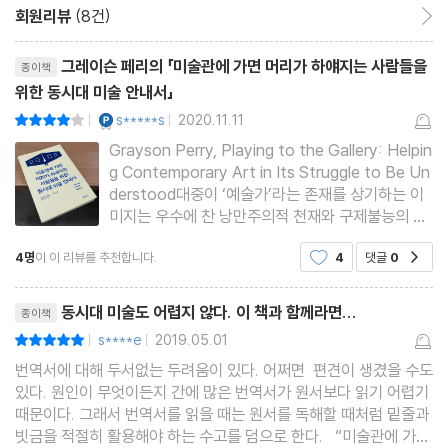
에필로그_책은 끝나지만
회원리뷰
(8건)
회원리뷰 이동
고마워요
리뷰제목
그레이슨 페리의 「미술관에 가면 머리가 하얘지는 사람들을
종이책
위한 동시대 미술 안내서」
YES마니아 : 플래티넘
s*****s
2020.11.11
평점8점
|
|
Grayson Perry, Playing to the Gallery: Helpin
g Contemporary Art in Its Struggle to Be Un
derstood대중이 ‘예술가’라는 존재를 상기하는 이
미지는 우수에 찬 낭만주의적 천재와 구제불능의 괴
짜 사이를 오간다. 저자는 후자에 가깝지만, 예술계
4명
이 이 리뷰를 추천합니다.
4
댓글
0
공감
의 견지에서 절대 비주류는 아니다. 오히려 터너상
수상자라는 가장 명예로운 위치에 앉아 있다. 아리송
리뷰제목
한 동시대 예술에 대한 대중의 이
동시대 미술도 어렵지 않다. 이 책과 함께라면...
종이책
s****e
2019.05.01
평점10점
|
|
번역서에 대해 두서없는 두려움이 있다. 어쩌면 편견이 생겼을 수도
있다. 원인이 무엇이든지 간에 많은 번역서가 원서보다 읽기 어렵기
때문이다. 그래서 번역서를 읽을 때는 원서를 독해할 때처럼 밑줄과
빗금을 적절히 활용해야 하는 수고를 덤으로 한다. “미술관에 가면