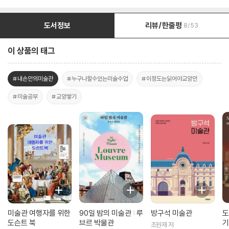
도서정보
리뷰/한줄평
8/53
이 상품의 태그
#내손안의미술관
#누구나할수있는미술수업
#이정도는읽어야교양인
#미술공부
#교양쌓기
미술관 여행자를 위한
90일 밤의 미술관 : 루
방구석 미술관
도
도슨트 북
브르 박물관
기
조원재 저