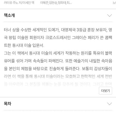
카미유 주노 저/이세진 역
이혜준,임현승,정희태,최준
노
호 공저
책소개
책소개 보이기/감추기
터너 상을 수상한 세계적인 도예가, 대영제국 3등급 훈장 보유자, 영
국 왕립 미술원 회원이자 크로스드레서인 그레이슨 페리가 쓴 콤팩
트한 동시대 미술 입문서.
그는 이 책에서 동시대 미술의 세계가 작동하는 원리를 특유의 블랙
유머를 섞어 가며 속속들이 파헤친다. 또한 예술가의 내밀한 속마음
을 본인의 체험을 바탕으로 진솔하게 들려준다. 보통의 감상자들이
라면 이 책을 통해 동시대 미술이라는 모호하고 현학적인 세계 전반
을 아우르며 그 본질을 꿰뚫는 눈을 갖추게 될 것이다. 그리고 현역
더보기
예술가라면 이 책에서 따뜻한 위로와 혼자가 아니라는 연대의 느낌
뿐 아니라 경력을 만드는 강력하고도 기발한 팁을 얻어 갈 수 있다.
목차
목차 보이기/감추기
그레이슨 페리는 2013년에 시각 예술가로는 최초로 BBC 리스 강
연에서 동시대 미술 이야기를 풀어냈다. 1948년부터 BBC 라디오