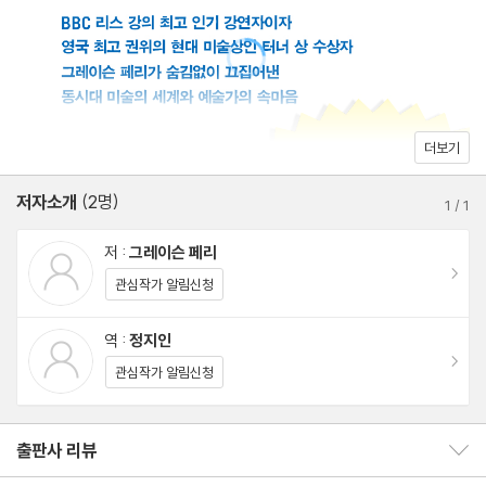
3장 멋진 반항, 어서 들어와!
웰컴 투 아트 월드, 단 멋질 것!
예술가의 착각, 불안, 현실
혁명을 가져와 봐, 돈으로 바꿔 줄게
더보기
예술가의 마지막 무기
저자소개
(2명)
8트랙 테이프의 순간들
1
/
1
나는 진지한 예술가다
저 :
그레이슨 페리
이동
관심작가 알림신청
4장 나는 예술의 세계에서 나 자신을 발견했다
누구에게도 보여 주지 않는 예술 작품
역 :
정지인
이동
예술 대학에서 진짜로 얻는 것
관심작가 알림신청
예술가가 경력을 쌓는 방법
누구에게나 자기만의 도피처가 필요하다
출판사 리뷰
출판사 리뷰 보이기/감추기