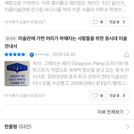
쾌함으로 가득하다. 아주 흥미롭고 재미있는 책이다. 지난 달인가,
리움미술관에 전시된 바나나를 먹어 치운 서울대 미학과 학생의 기
사가 생각났다. 미학과 학생이라는데 몰랐을 리 없다. 책을 읽어 보
이 리뷰가 도움이 되었나요?
0
댓글
0
공감
니 전시물 먹어치우는 것은 역사가 깊다. ㅎㅎㅎ
리뷰제목
미술관에 가면 머리가 하얘지는 사람들을 위한 동시대 미술
종이책
안내서
YES마니아 : 플래티넘
l*****o
2019.04.30
평점10점
|
|
저자: 그레이슨 페리 (Grayson Perry)도자기와 태
피스트리 작업으로 세계적 명성을 얻고 있는 영국 아
티스트. 2003년에 영국 최고 권위의 현대 미술상인
터너 상을 수상했고, 2008년에는 《데일리 텔레그래
프》에서 선정한 ‘영국 문화에 가장 강력한 영향력을
이 리뷰가 도움이 되었나요?
0
댓글
0
공감
끼치는 100인’ 가운데 32위를 차지했다. 2013년에
는 예술 분야에서 영국의 명예를 드높인 공로를 인정
받아 대영제국훈장을
리뷰 전체보기
한줄평
(53건)
한줄평 이동