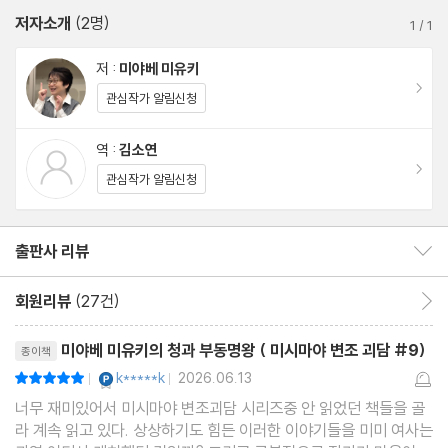
저자소개
(2명)
1
/
1
저 :
미야베 미유키
이동
관심작가 알림신청
역 :
김소연
이동
관심작가 알림신청
출판사 리뷰
출판사 리뷰 보이기/감추기
회원리뷰
(27건)
회원리뷰 이동
리뷰제목
미야베 미유키의 청과 부동명왕 ( 미시마야 변조 괴담 #9)
종이책
YES마니아 : 플래티넘
k*****k
2026.06.13
평점10점
|
|
너무 재미있어서 미시마야 변조괴담 시리즈중 안 읽었던 책들을 골
라 계속 읽고 있다. 상상하기도 힘든 이러한 이야기들을 미미 여사는