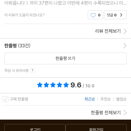
아뢰옵니다＞까지 37편이 나왔고 이번에 4편이 수록되었으니 아
직 99편까지 반은 남았다.작가 님의 건강과 건승을 항상 기원하고
이 리뷰가 도움이 되었나요?
0
댓글
0
공감
바랍니다.목차서(序)청과 부동명왕 : 오치카의 출산
리뷰 전체보기
한줄평
(33건)
한줄평 이동
한줄평 쓰기
작성 시 유의사항
9.6
총 평점 9.6점
/ 10.0
구매 한줄평
최근순
추천순
별점순
한줄평 전체보기
로그인
회원가입