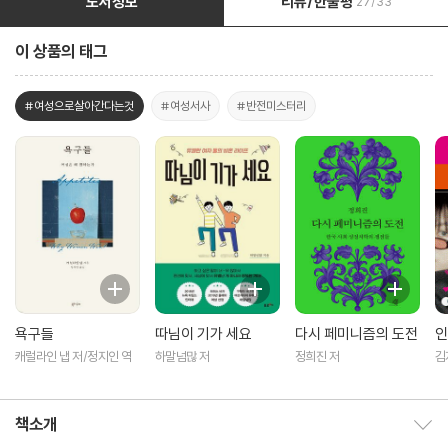
도서정보
리뷰/한줄평
27/33
이 상품의 태그
#여성으로살아간다는것
#여성서사
#반전미스터리
욕구들
따님이 기가 세요
다시 페미니즘의 도전
인
캐럴라인 냅 저/정지인 역
하말넘많 저
정희진 저
김
책소개
책소개 보이기/감추기