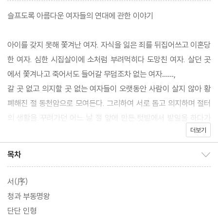
슬프도록 아름다운 여자들의 연대에 관한 이야기
아이를 갖지 못해 쫓겨난 여자. 자식을 잃은 죄를 뒤집어쓰고 이혼당
한 여자. 심한 시집살이에 소처럼 부려먹히다 도망친 여자. 살던 곳
에서 쫓겨나고 죽어서도 들어갈 무덤조차 없는 여자……,
갈 곳 없고 의지할 곳 없는 여자들이 오랫동안 사람이 살지 않아 황
폐해진 절 동천암으로 모여든다. 그리하여 서로 돕고 의지하며 절터
의 생활을 꾸려가던 어느 날 절 앞에 만든 텃밭에서 밭일을 하다가
더보기
땅 속에 묻혀 있던 부동명왕 상을 발견하는데.
목차
목차 보이기/감추기
한편 오치카의 산달을 맞아 혹시라도 부정이 탈까봐 괴담 자리를 쉬
고 있던 도미지로에게 이야기꾼이 찾아온다.
서(序)
이야기꾼은 곧 아기를 낳을 임부 오치카에게 힘을 빌려주고 수상한
청과 부동명왕
자들로부터 지켜주겠노라며 방금 땅에서 파낸 듯한 부동명왕 상을
단단 인형