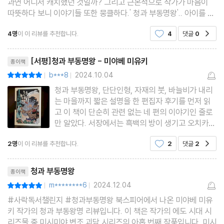
과연 어디서 캐치했던 것일까? 그리고 근본적으로 작가가 마음이
따뜻하다 보니 이야기들 또한 뭉클하다.' 청과 부동명왕'.. 아이를 갖
지 못해 시댁에서 쫓겨난 여자, 자식을 잃은 죄를 뒤집어쓰고 이혼당
4명
이 이 리뷰를 추천합니다.
4
댓글
0
공감
한 여자, 심한 시집살이에 상처를 입고 몸이
리뷰제목
[서평]청과 부동명왕 - 미야베 미유키
종이책
b***8
2024.10.04
평점10점
|
|
청과 부동명왕, 단단인형, 자재의 붓, 바늘비가 내리
는 마을까지 짧은 설명을 한 편집자 후기를 먼저 읽
고 이 책이 단순히 관련 없는 네 편의 이야기인 줄로
만 알았다. 서장에서는 흑백의 방이 생기고 오치카에
이어 도미지로에 이르기까지 간단한 역사를 설명해
2명
이 이 리뷰를 추천합니다.
2
댓글
2
공감
준다. 그렇다. 이것은 두번째 청자를 맡은 도미지로
가 들은 이야기들이다. 전하는 사람은 각각 다를지라
리뷰제목
도 말이다. 이번에는
청과 부동명왕
종이책
m********6
2024.12.04
평점10점
|
|
#사락독서챌린지 #청과부동명왕 북스피어에서 나온 미야베 미유
키 작가의 청과 부동왕명 리뷰입니다. 이 책은 작가의 에도 시대 시
리즈물 중 미시미야 변조 괴담 시리즈의 아홉 번째 작품입니다. 미시