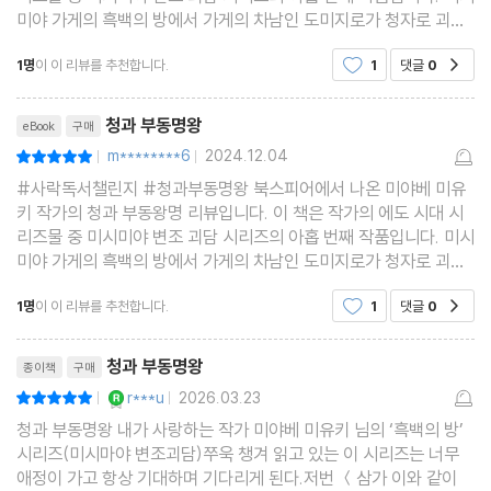
미야 가게의 흑백의 방에서 가게의 차남인 도미지로가 청자로 괴담
을 듣고 버리는 역할을 하는데 이번 작품에서는 네 편의 가슴 아프고
1명
이 이 리뷰를 추천합니다.
1
댓글
0
공감
도 감동적인 이야기가 담겨 있습니다. 마지막 이야
리뷰제목
청과 부동명왕
eBook
구매
m********6
2024.12.04
평점10점
|
|
#사락독서챌린지 #청과부동명왕 북스피어에서 나온 미야베 미유
키 작가의 청과 부동왕명 리뷰입니다. 이 책은 작가의 에도 시대 시
리즈물 중 미시미야 변조 괴담 시리즈의 아홉 번째 작품입니다. 미시
미야 가게의 흑백의 방에서 가게의 차남인 도미지로가 청자로 괴담
을 듣고 버리는 역할을 하는데 이번 작품에서는 네 편의 가슴 아프고
1명
이 이 리뷰를 추천합니다.
1
댓글
0
공감
도 감동적인 이야기가 담겨 있습니다. 마지막 이야
리뷰제목
청과 부동명왕
종이책
구매
YES마니아 : 로얄
r***u
2026.03.23
평점10점
|
|
청과 부동명왕 내가 사랑하는 작가 미야베 미유키 님의 ‘흑백의 방’
시리즈(미시마야 변조괴담)쭈욱 챙겨 읽고 있는 이 시리즈는 너무
애정이 가고 항상 기대하며 기다리게 된다.저번 ＜삼가 이와 같이