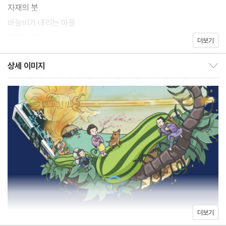
도미지로 앞에 내놓는다.
자재의 붓
이 수상한 이야기꾼의 정체는 무엇일까. 그녀가 등에 업고 온 부동명
바늘비가 내리는 마을
왕 상은 과연 오치카와 아기를 지켜줄 수 있을까.
편집자 후기
더보기
상세 이미지
상세 이미지 보이기/감추기
더보기