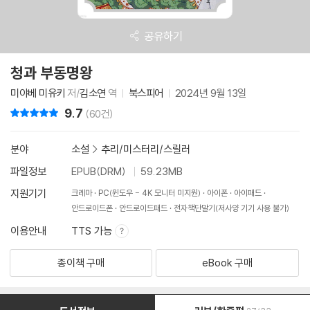
공유하기
청과 부동명왕
미야베 미유키
저/
김소연
역
북스피어
2024년 9월 13일
9.7
리뷰 총점
(60건)
분야
소설
>
추리/미스터리/스릴러
파일정보
EPUB(DRM)
59.23MB
지원기기
크레마
PC(윈도우 - 4K 모니터 미지원)
아이폰
아이패드
안드로이드폰
안드로이드패드
전자책단말기(저사양 기기 사용 불가)
이용안내
TTS 가능
종이책 구매
eBook 구매