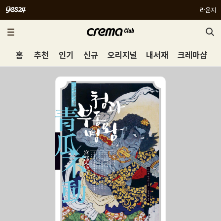
라운지
홈
추천
인기
신규
오리지널
내서재
크레마샵