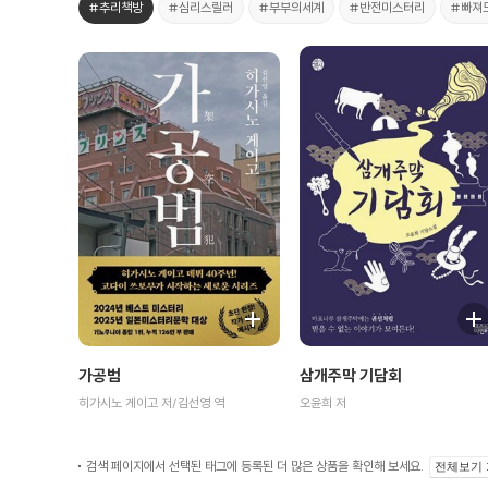
#추리책방
#심리스릴러
#부부의세계
#반전미스터리
#빠져
가공범
삼개주막 기담회
히가시노 게이고 저/김선영 역
오윤희 저
검색 페이지에서 선택된 태그에 등록된 더 많은 상품을 확인해 보세요.
전체보기