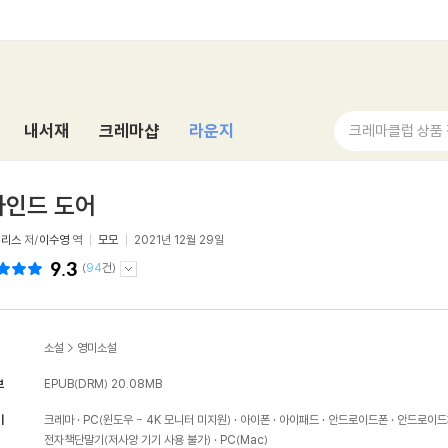
내서재
크레마샵
라운지
크레마클럽 상품
하인드 도어
 패리스
저/
이수영
역
모모
2021년 12월 29일
9.3
(
94
건)
소설
>
영미소설
보
EPUB(DRM)
20.08MB
기
크레마
PC(윈도우 - 4K 모니터 미지원)
아이폰
아이패드
안드로이드폰
안드로이드
전자책단말기(저사양 기기 사용 불가)
PC(Mac)