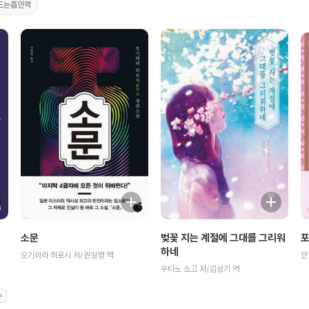
드는흡인력
포
소문
벚꽃 지는 계절에 그대를 그리워
하네
얀
오기와라 히로시 저/권일영 역
우타노 쇼고 저/김성기 역