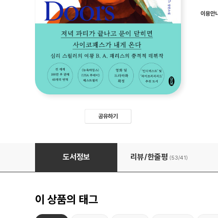
이용안
공유하기
비하인드 도어
도서정보
리뷰/한줄평
(53/
41
)
이 상품의 태그