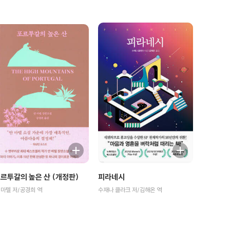
르투갈의 높은 산 (개정판)
피라네시
 마텔 저/공경희 역
수재나 클라크 저/김해온 역