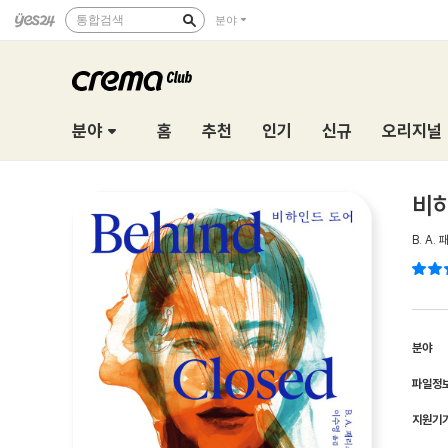
통합검색
분야
분야
홈
추천
인기
신규
오리지널
비
B. A.
분야
파일정
지원기