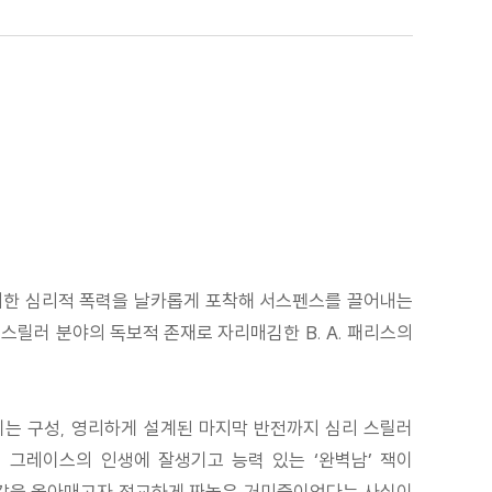
에 의한 심리적 폭력을 날카롭게 포착해 서스펜스를 끌어내는
스릴러 분야의 독보적 존재로 자리매김한 B. A. 패리스의
키는 구성, 영리하게 설계된 마지막 반전까지 심리 스릴러
 그레이스의 인생에 잘생기고 능력 있는 ‘완벽남’ 잭이
잇감을 옭아매고자 정교하게 짜놓은 거미줄이었다는 사실이