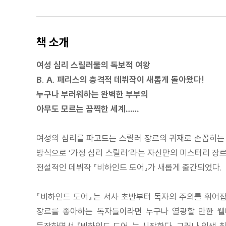
책 소개
여성 심리 스릴러물의 독보적 여왕
B. A. 패리스의 충격적 데뷔작이 새롭게 돌아왔다!
누구나 부러워하는 완벽한 부부의
아무도 모르는 끔찍한 세계……
여성의 심리를 파고드는 스릴러 장르의 귀재로 손꼽히는 작
방식으로 ‘가정 심리 스릴러’라는 자신만의 미스터리 장르
전설적인 데뷔작 『비하인드 도어』가 새롭게 출간되었다.
『비하인드 도어』는 서사 초반부터 독자의 주의를 휘어잡
장르를 좋아하는 독자들이라면 누구나 열광할 만한 웰메
등장하면서 『비하인드 도어』는 시작한다. 그러나 인생