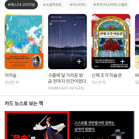
#예스24 오리지널
#소설의공포
#미스터리
#추리/미스터리/스릴러
이끼숲
구름에 달 가리운 방
신체 조각 미술관
씨
금 전까지 인간이었다
천선란 저
이스안 저
김
미야베 미유키 저/이규원
역
카드 뉴스로 보는 책