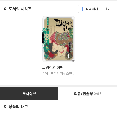
이 도서의 시리즈
내서재에 모두 추가
고양이의 참배
미야베 미유키 저 김소연
역 저
도서정보
리뷰/한줄평
0/93
이 상품의 태그