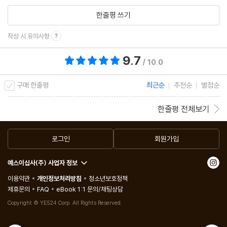
한줄평 쓰기
작성 시 유의사항
9.7
총 평점 9.7점
/ 10.0
구매 한줄평
최근순
추천순
별점순
한줄평 전체보기
로그인
회원가입
예스이십사(주) 사업자 정보
이용약관
개인정보처리방침
청소년보호정책
제휴문의
FAQ
eBook 1:1 문의/채팅상담
Copyright © YES24 Corp. All Rights Reserved.