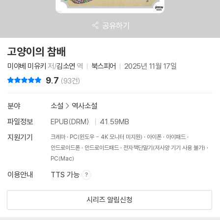
공유하기
고양이의 참배
미야베 미유키
저/
김소연
역
북스피어
2025년 11월 17일
9.7
리뷰 총점
(93건)
분야
소설
>
역사소설
파일정보
EPUB(DRM)
41.59MB
지원기기
크레마
PC(윈도우 - 4K 모니터 미지원)
아이폰
아이패드
안드로이드폰
안드로이드패드
전자책단말기(저사양 기기 사용 불가)
PC(Mac)
이용안내
TTS 가능
시리즈 알림신청