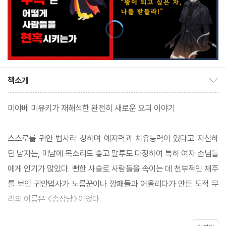
책소개
책소개 보이기/감추기
미야베 미유키가 재해석한 완전히 새로운 요괴 이야기
스스로를 귀안 법사라 칭하며 예지력과 치유능력이 있다고 자신하
던 남자는, 미남에 목소리도 좋고 말투도 다정하여 특히 여자 손님들
에게 인기가 많았다. 뻔한 사술로 사람들을 속이는 데 천부적인 재주
를 보인 귀안법사가 노름꾼이나 깡패들과 어울리다가 만든 도적 무
리의 이름은 <송장당>이었다.