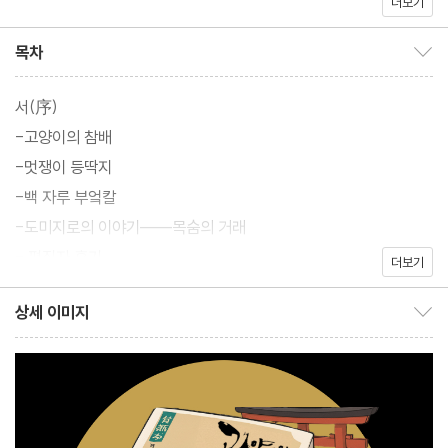
더보기
처음에는 아무도 다치지 않는 좀도둑질로 일관했던 <송장당>은 이
내 수법이 거칠어져 살인과 방화를 일삼고 여자를 납치하는 등 마을
목차
목차 보이기/감추기
을 쑥대밭으로 만든다. 한데 이 마을의 연못에 '갓파'라는 전설 속 요
괴가 살고 있었다는 걸 <송장당>은 미처 알지 못했다. 갓파는 사람
서(序)
들 앞에 모습을 드러내지 않는다는 불문율을 깨고 등장하여, 마치 전
-고양이의 참배
쟁을 지휘하는 군사(軍師)처럼 마을 사람들과 함께 <송장당>의 도
-멋쟁이 등딱지
적 무리를 소탕하겠다는 계획을 세우는데.
-백 자루 부엌칼
-도미지로의 이야기――목숨의 거래
젊은이들이 SNS상에서 ‘쉽게 돈 벌 수 있다’며 모르는 사람들끼리
- 편집자 후기
더보기
간단히 뭉쳐서 나쁜 일을 저지르는 걸 염두에 두고 (최근 일본은 인
터넷에서 고액의 아르바이트라는 명목으로 젊은 사람들을 모집해
상세 이미지
상세 이미지 보이기/감추기
절도, 강도, 사기 등 범죄에 가담시키는 ‘어둠의 아르바이트’가 사회
적 문제가 되고 있다) 썼다는 이 작품은, 갓파를 리더로 삼아, 총칼을
들고 무참한 범죄를 저지르는 도적 떼와 한판 승부를 벌이는 평범한
사람들의 이야기다.