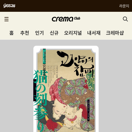
라운지
홈
추천
인기
신규
오리지널
내서재
크레마샵