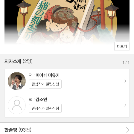
더보기
저자소개
(2명)
1
/
1
저 :
미야베 미유키
이동
관심작가 알림신청
역 :
김소연
이동
관심작가 알림신청
한줄평
(93건)
한줄평 이동