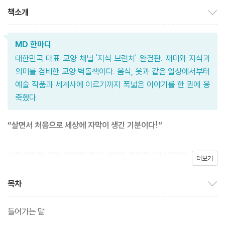
책소개
책소개 보이기/감추기
MD 한마디
대한민국 대표 교양 채널 '지식 브런치' 완결판. 재미와 지식과
의미를 겸비한 교양 벽돌책이다. 음식, 옷과 같은 일상에서부터
예술 작품과 세계사에 이르기까지 폭넓은 이야기를 한 권에 응
축했다.
“살면서 처음으로 세상에 자막이 생긴 기분이다!”
누적 2억 뷰 돌파, 100만 명이 선택한 독보적 지식 콘텐츠
더보기
‘지식 브런치 마스터 에디션’ 출간!
목차
목차 보이기/감추기
일상 속 궁금증부터 흥망성쇠의 세계사까지,
들어가는 말
단 한 권으로 지적 세계관이 확장되는 압도적 경험!