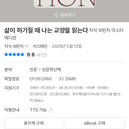
공유하기
삶이 허기질 때 나는 교양을 읽는다
지식 브런치 마스터
에디션
지식 브런치
저
서스테인
2026년 5월 13일
9.8
리뷰 총점
(47건)
분야
인문
>
인문학산책
파일정보
EPUB(DRM)
33.36MB
지원기기
크레마
PC(윈도우 - 4K 모니터 미지원)
아이폰
아이패드
안드로이드폰
안드로이드패드
전자책단말기(저사양 기기 사용 불가)
PC(Mac)
이용안내
TTS 가능
종이책 구매
eBook 구매