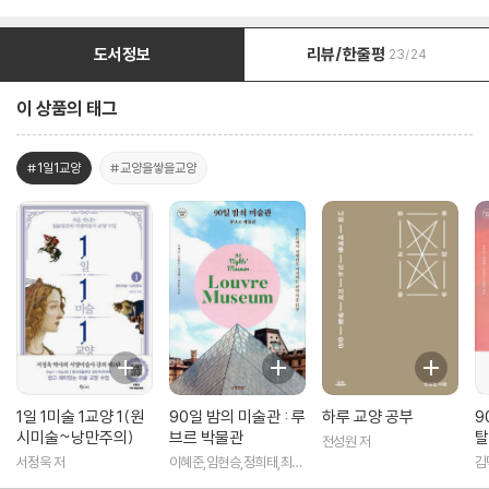
도서정보
리뷰/한줄평
23/24
이 상품의 태그
#1일1교양
#교양을쌓을교양
1일 1미술 1교양 1(원
90일 밤의 미술관 : 루
하루 교양 공부
9
시미술~낭만주의)
브르 박물관
탈
전성원 저
서정욱 저
이혜준,임현승,정희태,최준
김
호 공저
은