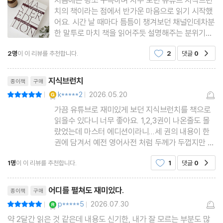
조선 시대 언어 천재 신숙주의 7개 국어 학습법
치의 책이라는 점에서 반가운 마음으로 읽기 시작했
영어 이름에 관한 필수 상식 5가지
어요. 시간 날 때마다 틈틈이 챙겨보던 채널인데차분
한 말투로 마치 책을 읽어주듯 설명해주는 분위기가
예술 작품에 무제가 많은 이유
참 좋았거든요. 복잡한 이야기들도 부담 없이 들을
인도 영화는 왜 시도 때도 없이 춤을 출까?
2명
이 이 리뷰를 추천합니다.
2
댓글
0
공감
수 있어서 좋아했는데 이번에는 ＜지식브런치 마스
일본의 와和 사상이 만들어낸 노포 문화
터 에디션 - 삶이 허기질 때 나는 교양을 읽는다＞라
리뷰제목
는 책으로 만나게 되어
일본에 자판기가 유별나게 많은 이유
지식브런치
종이책
구매
일본에 유독 경차가 많은 이유
YES마니아 : 골드
k*****2
2026.05.20
평점10점
|
|
야구는 왜 축구만큼 인기가 없을까?
가끔 유튜브로 재미있게 보던 지식브런치를 책으로
읽을수 있다니 너무 좋아요. 1,2,3권이 나온줄도 몰
랐었는데 마스터 에디션이라니...세 권의 내용이 한
2부 세계사의 맥락이 읽히기 시작한다
권에 담겨서 예전 영어사전 처럼 두께가 두껍지만 양
장이라 고급스럽고 읽는 재미도 쏠쏠하네요.
1명
이 이 리뷰를 추천합니다.
1
댓글
0
공감
4장 문명의 판도를 뒤바꾼 지리의 힘
리뷰제목
미국을 초강대국으로 만든 결정적 요인
어디를 펼쳐도 재미있다.
종이책
구매
미국 원주민들이 문명을 이루지 못한 이유
YES마니아 : 로얄
p*****5
2026.07.30
평점10점
|
|
러시아가 엄청나게 큰 땅을 갖게 된 이유
약 2달간 읽은 것 같은데 내용도 신기한, 내가 잘 모르는 부분도 많