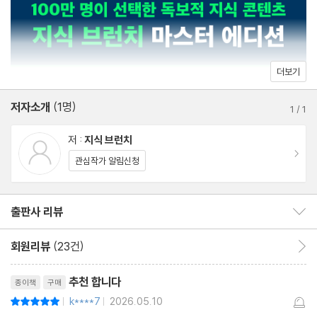
중국 요리의 종류가 많을 수밖에 없는 이유
일상의 사소한 궁금증에서 출발해 세계사의 흐름으로 이어지는 질
로마에서는 월급으로 소금을 받았다
문들, 그리고 그 속에 숨은 인류 문명의 인과관계가 하나의 큰 흐름
가난한 자들의 음식에서 세계인의 음식으로
으로 연결되는 이 책은 단순히 지식을 늘리는 책이 아니라, 세상을
이해하는 방식 자체를 바꾸는 책이다.
더보기
2장 생활 속에 숨은 역사의 흔적
저자소개
(1명)
유럽의 귀족들은 왜 밀가루 가발을 썼을까?
1
/
1
남미 여성들은 왜 백인 남자의 모자를 쓰게 됐을까?
저 :
지식 브런치
유럽인들이 앉아서 잔 이유
이동
관심작가 알림신청
우산 속에 숨겨진 마초 문화
서양에서 여성은 왜 남편 성을 쓸까?
출판사 리뷰
출판사 리뷰 보이기/감추기
유럽은 왜 아직도 열쇠뭉치를 들고 다닐까?
일본이 다다미방을 만드는 이유
회원리뷰
(23건)
회원리뷰 이동
유럽의 창에는 왜 방충망이 없을까?
리뷰제목
미국인들이 신발 신고 침대에 올라가는 이유
추천 합니다
종이책
구매
유럽은 왜 불편한 돌길을 고집하는 걸까?
k****7
2026.05.10
평점10점
|
|