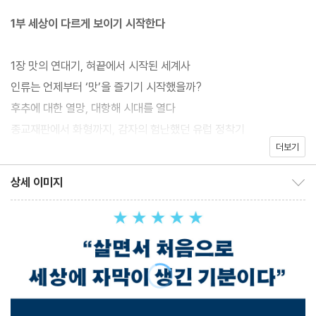
1부 세상이 다르게 보이기 시작한다
100만 명이 선택한 국내 최고의 지식 채널, 누적 2억 뷰를 돌파하며
독자들에게 지적 포만감을 선사한 ‘지식 브런치’가 드디어 완결판을
1장 맛의 연대기, 혀끝에서 시작된 세계사
선보인다. 채널 시작부터 현재까지 축적된 지식의 정수, 5년간 인문
인류는 언제부터 ‘맛’을 즐기기 시작했을까?
베스트셀러 자리를 지킨 검증된 콘텐츠들로 빼곡하게 채워진 808
후추에 대한 열망, 대항해 시대를 열다
쪽의 양장본으로 오래 곁에 두고 읽을 단 한 권의 압도적 교양서가
종교재판에서 화형까지, 감자의 험난했던 유럽 정착기
드디어 출간된다.
더보기
로마인들은 왜 그토록 불편하게 누워서 음식을 먹었을까?
중국에서 기름진 음식이 발달한 이유
이번 ‘지식 브런치 마스터 에디션’에서는 흩어져 있던 질문들을 처음
상세 이미지
상세 이미지 보이기/감추기
석회질 물이 유럽에 끼치는 영향
부터 하나의 거대한 세계 지도를 그리듯 완전히 새롭게 재구성했다.
일본인들의 체격이 유독 왜소한 이유
‘실패한 국가의 초상, 종교가 나라를 삼킨 레바논’, ‘시리아 내전 종
무더운 아시아에서 따뜻한 물을 마시는 이유
식, 이라크 침공과 우크라이나 전쟁의 나비효과’, ‘이란이 깨어나면
유럽의 저녁 식사 시간은 왜 다 다를까?
중동의 질서가 바뀐다’ 등 시리즈 출간 이후 달라진 세상을 이해하기
서양에 안주가 없는 이유
위한 새로운 질문들도 더했다.
쌀과 밀이 인간사에 끼친 영향