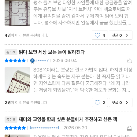
다른 나라도 남향집을 좋아할까?
평소 즐겨 보던 다양한 사안들에 대한 궁금증을 알려
주는 유튜브 채널 "지식 브런치" 인데 책으로써도 저
아고라에서 광화문까지, 광장의 역사
에게 유익함을 줄꺼 같아서 구매 하여 읽어 보려 합
유럽이 화장실 인심에 야박한 이유
니다. 평소에 사소하지만 일생에서 궁금 했던것들,
또 이런 이야기도 있구나등을 이해하기 쉽고 재밌있
조개껍질에서 화장지까지, 더 잘 닦기 위한 뒤처리의 역사
4명
이 이 리뷰를 추천합니다.
4
댓글
0
공감
게 교양으로써 제가 알게 해주는 "지식 브런치" 믿고
유럽인들은 왜 에어컨을 사지 않는 걸까?
잘 읽겠습니다.
리뷰제목
읽다 보면 세상 보는 눈이 달라진다
종이책
3장 세상을 바꾼 작은 것들의 역사
YES마니아 : 플래티넘
s****7
2026.06.04
평점10점
|
|
알고 보면 혁신적인 발명품, 테트라포드
808쪽이라는 분량은 결코 가볍지 않다. 하지만 이상
컨테이너, 세계 경제를 바꾼 한 트럭 기사의 상상력
하게도 읽는 속도는 자꾸 붙는다. 한 꼭지를 읽고 나
면 자연스럽게 다음 질문이 궁금해진다. ‘왜 저 나라
지식 혁명을 일으킨 구텐베르크, 인쇄기로 돈 번 사람은 따로 있다?
는 저렇게 되었을까’, ‘왜 익숙한 제도와 문화는 지금
핼리가 없었다면 뉴턴도 없었다
의 모습이 되었을까’, ‘우리는 어떻게 이런 방식으로
2명
이 이 리뷰를 추천합니다.
2
댓글
0
피타고라스는 종교 집단의 수장이었다?
공감
살아가게 되었을까.’ 읽다 보면 호기심이 호기심을
끌어당기며 술술 넘어간다.그동안 막연히 궁금했지
천동설 vs 지동설, 종교와 과학의 대립이 아니다
리뷰제목
만 명확히 알
재미와 교양을 함께 싶은 분들에게 추천하고 싶은 책
종이책
도량형 통일의 역사 ① 과학자들의 난제, 1미터 정하기
k************f
2026.05.20
평점10점
|
|
도량형 통일의 역사 ② 들랑브르와 메솅 원정대
처음에는 평소 구독하며 자주 보던 유튜브 지식브런