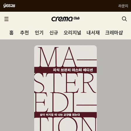
라운지
홈
추천
인기
신규
오리지널
내서재
크레마샵