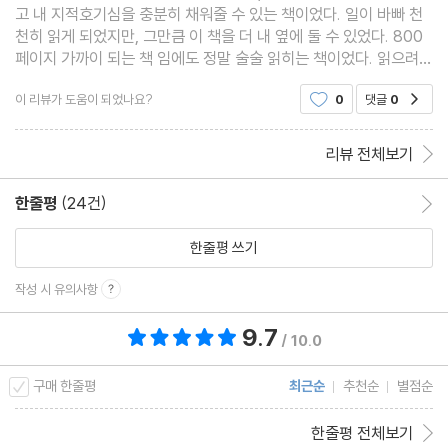
전쟁까지 불사하는 러시아의 저주받은 지정학
고 내 지적호기심을 충분히 채워줄 수 있는 책이었다. 일이 바빠 천
천히 읽게 되었지만, 그만큼 이 책을 더 내 옆에 둘 수 있었다. 800
유럽에는 왜 이렇게 나라가 많을까?
페이지 가까이 되는 책 임에도 정말 술술 읽히는 책이었다. 읽으려고
남미 역사를 이해하기 위한 6가지 지리적 특성
시작할 때마다 과연 이번엔 어떠한 내용으로 나를 즐겁게 할지 항상
이슬람의 폭발적인 팽창은 어떻게 가능했을까?
이 리뷰가 도움이 되었나요?
0
댓글
0
공감
기대가 되었다.
중국과 인도는 어떻게 압도적인 인구수를 갖게 된 걸까?
리뷰 전체보기
중국과 인도의 28억 명이 축구를 못하는 이유
항구는 어떤 곳에 들어설까?
한줄평
(24건)
한줄평 이동
네덜란드, 이 작은 나라가 스포츠 강국인 이유
한줄평 쓰기
반중 vs 친중, 베트남의 딜레마
동남아 이해하기 ① 각 나라의 특징과 포지션
작성 시 유의사항
동남아 이해하기 ② 대륙권 국가 간의 관계
9.7
총 평점 9.7점
동남아 이해하기 ③ 해양권 국가 간의 관계
/ 10.0
구매 한줄평
최근순
추천순
별점순
5장 부와 권력은 어떻게 움직이는가
포로는 중세 시대의 재테크 수단이었다
한줄평 전체보기