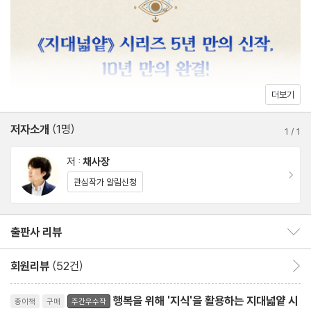
는 태도를 코페르니쿠스적으로 바꾸는 것이다. 그간 지식의 모든 분
야를 종횡무진하며 자신만의 연결고리로 인문학의 대축적지도를 그
려낸 작가는 어느덧 지식과 지혜를 넘어 삶이라는 영원한 숙제를 풀
어내고 있다. 독자들은 이 책을 통해 우리가 놓치고 있는 지식이 무
엇인지 강렬하게 깨달음으로써 요원할 것만 같던 좋은 사람이 되는
더보기
법, 진정한 행복에 이르는 법, 고요하고 평온하게 삶을 살아가는 법
저자소개
(1명)
1
/
1
을 배우게 될 것이다.
저 :
채사장
이동
관심작가 알림신청
출판사 리뷰
출판사 리뷰 보이기/감추기
회원리뷰
(52건)
회원리뷰 이동
리뷰제목
행복을 위해 '지식'을 활용하는 지대넓얕 시
종이책
구매
주간우수작