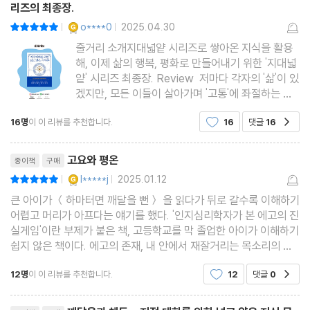
리즈의 최종장.
YES마니아 : 골드
o****0
2025.04.30
평점10점
|
|
줄거리 소개지대넓얕 시리즈로 쌓아온 지식을 활용
해, 이제 삶의 행복, 평화로 만들어내기 위한 '지대넓
얕' 시리즈 최종장. Review 저마다 각자의 '삶'이 있
겠지만, 모든 이들이 살아가며 '고통'에 좌절하는 순
간을 마주한다. 언제까지 이렇게 살아야 할까, 평생
16명
이 이 리뷰를 추천합니다.
16
댓글
16
공감
이렇게 고통을 느끼며 살아야 하는 걸까. 이런 대답
에 대한 응급처치로 종교나, 여러 잘 빼입은 강사들
리뷰제목
의 강연들
고요와 평온
종이책
구매
YES마니아 : 골드
l*****j
2025.01.12
평점10점
|
|
큰 아이가 ＜하마터면 깨달을 뻔＞ 을 읽다가 뒤로 갈수록 이해하기
어렵고 머리가 아프다는 얘기를 했다. '인지심리학자가 본 에고의 진
실게임'이란 부제가 붙은 책, 고등학교를 막 졸업한 아이가 이해하기
쉽지 않은 책이다. 에고의 존재, 내 안에서 재잘거리는 목소리의 주
인공, 끊임없이 생각을 일으키고, 지금 이 순간에 온전히 머물지 못
12명
이 이 리뷰를 추천합니다.
12
댓글
0
공감
하게 하는 존재에 대해 이야기 하는 책이다.
리뷰제목