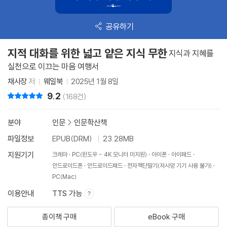
공유하기
지적 대화를 위한 넓고 얕은 지식 무한
지식과 지혜를
실천으로 이끄는 마음 여행서
채사장
저
웨일북
2025년 1월 8일
9.2
리뷰 총점
(168건)
분야
인문
>
인문학산책
파일정보
EPUB(DRM)
23.28MB
지원기기
크레마
PC(윈도우 - 4K 모니터 미지원)
아이폰
아이패드
안드로이드폰
안드로이드패드
전자책단말기(저사양 기기 사용 불가)
PC(Mac)
이용안내
TTS 가능
종이책 구매
eBook 구매