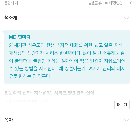
하는가
문형배 저
빌헬름 슈미트 저/강민경
아
역
현
책소개
책소개 보이기/감추기
MD 한마디
21세기판 십우도의 탄생. 『지적 대화를 위한 넓고 얕은 지식』
채사장의 신간이자 시리즈 완결편이다. 많이 알고 소유해도 삶
이 불편하고 불안한 이유는 뭘까? 이 책은 인간이 자유로워질
수 있는 방법을 제시한다. 왜 망설이는가. 여기가 진리와 대자
유로 향하는 길 입구다.
인문학의 신화 『지대넓얕』 시리즈 5년 만의 신작
그리고 10년 만의 완결
더보기
∞(무한): 지식의 끝에서, 구부러져 되돌아오다
지금까지의 앎을 삶에 뿌리내리게 하는 가장 최후의 교양
목차
목차 보이기/감추기
이 책은 진정한 행복, 진정한 삶의 이해로 나아가게 한다!