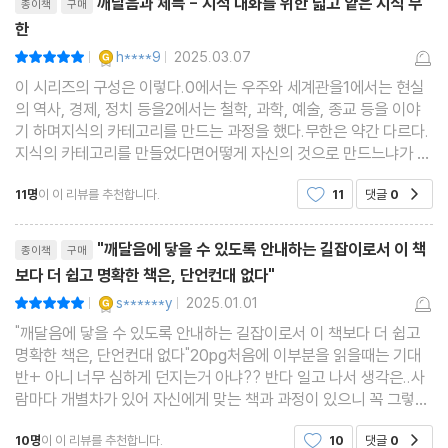
깨달음과 체득 - 지적 대화를 위한 넓고 얕은 지식 무
종이책
구매
한
YES마니아 : 골드
h****9
2025.03.07
평점10점
|
|
이 시리즈의 구성은 이렇다.0에서는 우주와 세계관을1에서는 현실
의 역사, 경제, 정치 등을2에서는 철학, 과학, 예술, 종교 등을 이야
기 하며지식의 카테고리를 만드는 과정을 했다.무한은 약간 다르다.
지식의 카테고리를 만들었다면어떻게 자신의 것으로 만드느냐가 주
제다.다른 책이었다면 아마 실천편이라고제목을 지었을지도 모르겠
11명
이 이 리뷰를 추천합니다.
11
댓글
0
공감
다.4권으로 이어진 시리즈는 끝이 났다.결국 체득이
리뷰제목
"깨달음에 닿을 수 있도록 안내하는 길잡이로서 이 책
종이책
구매
보다 더 쉽고 명확한 책은, 단언컨대 없다"
YES마니아 : 골드
s******y
2025.01.01
평점10점
|
|
"깨달음에 닿을 수 있도록 안내하는 길잡이로서 이 책보다 더 쉽고
명확한 책은, 단언컨대 없다"20pg처음에 이부분을 읽을때는 기대
반+ 아니 너무 심하게 던지는거 아냐?? 반다 일고 나서 생각은..사
람마다 개별차가 있어 자신에게 맞는 책과 과정이 있으니 꼭 그렇다
고 할 수 없겠지만 그렇다고 해도 일리 있다! 라는 생각이 들정도로
10명
이 이 리뷰를 추천합니다.
10
댓글
0
공감
깨달음에 대해 잘 정리되었다.깨달음의 준비과정에