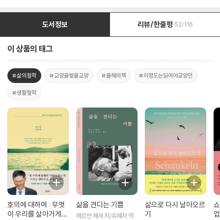
도서정보
리뷰/한줄평
52/116
이 상품의 태그
#삶의철학
#교양을쌓을교양
#올해의책
#이정도는읽어야교양인
#생활철학
호의에 대하여 : 무엇
삶을 견디는 기쁨
삶으로 다시 날아오르
쇼
이 우리를 살아가게
기
업
헤르만 헤세 저/유혜자 역