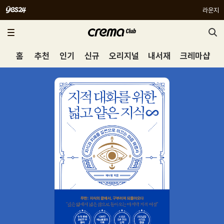
라운지
홈
추천
인기
신규
오리지널
내서재
크레마샵