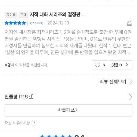
리뷰제목
지적 대화 시리즈의 결정판...
종이책
구매
c****c
2024.12.13
평점10점
|
|
저자인 채사장은 지적시리즈 1, 2권을 순차적으로 출간 한 후에 0권
편을 출간하는 역행적 시리즈 구성을 보이며, 0으로 인류의 무한한
지성사를 연결하여 심오한 지식의 세계를 다뤘다. 신작 무한대 편은
‘실천’의 영역을 다루며, 인문 분야에 큰 반향을 일으켜 왔던 지적시
리즈의 마침표를 찍었다. 지적 시리즈의 1권은 현실 세계를 다루고
6명
이 이 리뷰를 추천합니다.
6
댓글
0
공감
있으며, 2권은 현실 너머세계를 다루고 있
리뷰 전체보기
한줄평
(116건)
한줄평 이동
한줄평 쓰기
작성 시 유의사항
총 평점 9.1점