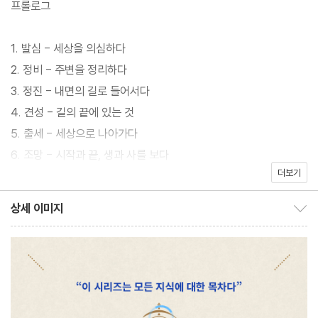
프롤로그
지난 10년간 단 한 번도 베스트셀러에서 내려온 적이 없는 우리 시
1. 발심 - 세상을 의심하다
대 교양서 『지적 대화를 위한 넓고 얕은 지식』으로 대표적인 인문학
2. 정비 - 주변을 정리하다
작가로 자리매김한 채사장이 5년 만에 다시 시리즈의 신작으로 돌
3. 정진 - 내면의 길로 들어서다
아왔다. 작가는 전작 1, 2권에 이어 3권이 아니라 0권 〈제로〉 편을
4. 견성 - 길의 끝에 있는 것
출간하며 전례 없는 시리즈 구성을 보임과 동시에, 0이라는 숫자로
5. 출세 - 세상으로 나아가다
인류의 방대한 지성사를 연결하며 깊은 지식까지 아울렀다. 그리고
6. 조망 - 시작과 끝, 생과 사를 보다
이제 5년 만의 신작 ∞권 〈무한〉 편은 깊은 지식으로 잠영했다 삶으
더보기
7. 전진 - 계속 걸어가다
로 돌아오게 하는 ‘실천’의 영역을 다루며, 10년간 인문 분야에 큰
반향을 일으킨 시리즈의 정점을 찍는다.
상세 이미지
상세 이미지 보이기/감추기
에필로그
그 어떤 시대보다도 수많은 지식을 갖고 있지만 우리는 왜 알면 알수
저자의 말 - 시리즈를 마무리하며
록 채워지지 않을까? 작가는 이 문제에 오랜 시간 천착한 끝에, 지식
이 삶에 뿌리내리지 못하는 이유가 실천하지 못해서라는 사실을 깨
달았다. 여기서 실천이란 바로 나와 세계의 실체를 알고 삶을 바라보