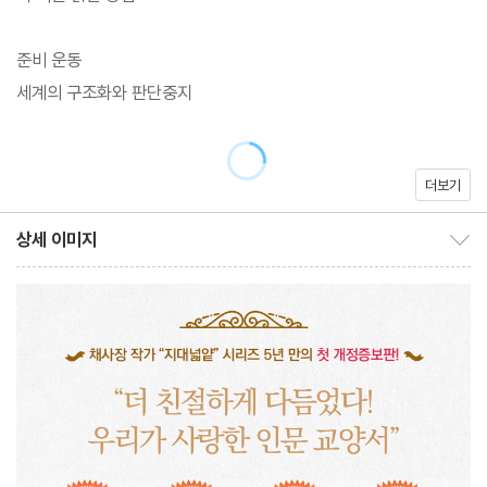
을 소유하게 되고, 그 생산물을 이용해서 권력을 얻게 된다. 재미있
는 일이다. 생산수단과 생산물은 단순한 물질이다. 그런데 그런 물질
준비 운동
이 비물질적인 사회적 관계로서의 권력 관계를 발생시킨 것이다.
세계의 구조화와 판단중지
-<원시 공산사회> 중에서
‘신’은 요청된다. 지배자는 신을 부른다. 신이 진짜로 응답을 하거나
더보기
역사
말거나 그건 중요하지 않다. 신이 진짜 있는지 없는지의 문제는 지배
상세 이미지
자의 관심사가 아니다. 지배자 자신이 부를 수 있는 ‘신’이라는 언어
상세 이미지 보이기/감추기
● 직선적 시간관과 원형적 시간관
만 있으면 된다. 왜냐하면 신은 지배자가 사회를 지배할 권리를 부여
역사는 시간에서 출발한다
하기 때문이다. 독단적으로 지배하고자 하는 욕망을 지닌 자일수록,
그의 신앙은 절실해 보인다.
● 생산수단 그리고 자본주의의 특성
-<고대 노예제사회> 중에서
역사를 설명하기 위한 핵심 개념 두 가지
부르주아가 왕을 거부하기 위해서는 왕의 권위를 정당화해주는 신
● 원시 공산사회
부터 극복해야 했다. 다시 말해, 신의 역할을 대신해줄 만한 무엇인
어느 날 생산수단이 탄생했다