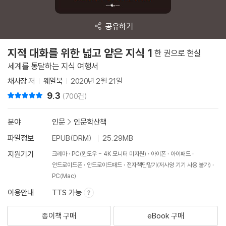
공유하기
지적 대화를 위한 넓고 얕은 지식 1
한 권으로 현실
세계를 통달하는 지식 여행서
채사장
저
웨일북
2020년 2월 21일
9.3
리뷰 총점
(700건)
분야
인문
>
인문학산책
파일정보
EPUB(DRM)
25.29MB
지원기기
크레마
PC(윈도우 - 4K 모니터 미지원)
아이폰
아이패드
안드로이드폰
안드로이드패드
전자책단말기(저사양 기기 사용 불가)
PC(Mac)
이용안내
TTS 가능
종이책 구매
eBook 구매