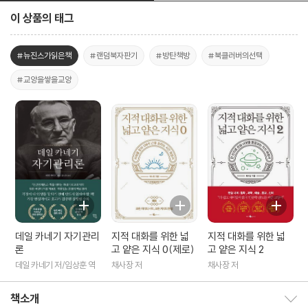
이 상품의 태그
#뉴진스가읽은책
#랜덤북자판기
#방탄책방
#북클러버의선택
#교양을쌓을교양
데일 카네기 자기관리
지적 대화를 위한 넓
지적 대화를 위한 넓
론
고 얕은 지식 0(제로)
고 얕은 지식 2
데일 카네기 저/임상훈 역
채사장 저
채사장 저
책소개
책소개 보이기/감추기