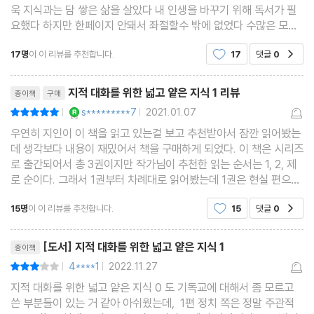
욱 지식과는 담 쌓은 삶을 살았다 내 인생을 바꾸기 위해 독서가 필
주는 이성을 성공적으로 세계에 입성시켰다. -<중세 봉건제사회>
● 제국주의 시대
요했다 하지만 한페이지 안돼서 좌절할수 밖에 없었다 수많은 모르
중에서
는 단어들이 쏟아져나왔기 때문이다.기본 교양이 필요해서 이 책을
그들에게는 식민지가 필요했다
17명
이 이 리뷰를 추천합니다.
17
댓글
0
공감
구매했고 알기 쉽게 역사부터 정치.경제.사회.윤리
‘국가’는 요청된다. 국가라는 개념은 신의 개념과 마찬가지로 지배체
리뷰제목
● 제1차 세계대전
지적 대화를 위한 넓고 얕은 지식 1 리뷰
종이책
구매
제를 정당화하는 역할을 수행한다. 그리고 특히 ‘애국’에 대해 강요
공급과잉이 전쟁을 일으켰다
YES마니아 : 로얄
s*********7
2021.01.07
평점10점
|
|
함으로써 지배자들을 편리하게 한다. 그래서 애국은 국가 차원에서
우연히 지인이 이 책을 읽고 있는걸 보고 추천받아서 잠깐 읽어봤는
장려되고 교육된다. 애국자와 국가유공자에 대한 보상과 기념 절차
● 세계 경제대공황
데 생각보다 내용이 재밌어서 책을 구매하게 되었다. 이 책은 시리즈
에 국가 차원의 지원이 이루어지고, 사회는 이들을 지칭하는 어휘를
로 출간되어서 총 3권이지만 작가님이 추천한 읽는 순서는 1, 2, 제
가격 경쟁은 대공황으로 이어졌다
로 순이다. 그래서 1권부터 차례대로 읽어봤는데 1권은 현실 편으로
검열하고 교정한다. 반대로 애국과 거리가 먼 사람들에게는 공공연
고대부터 현대까지의 세계를 역사, 경제, 정치, 사회, 윤리 순으로 하
한 정치?사회적 압력이 가해지고, 이들을 지칭하는 어휘에는 거칠
15명
이 이 리뷰를 추천합니다.
15
댓글
0
● 제2차 세계대전
공감
나씩 살펴본다. 먼저 첫 번째 역사
고 모욕적이며 배타적인 언어들이 허용된다.
공급과잉으로 두 번째 전쟁이 일어났다
리뷰제목
그러나 국가에 대한 요청은 자본주의만의 특징은 아니다. 신을 요청
[도서] 지적 대화를 위한 넓고 얕은 지식 1
종이책
할 수 없는 모든 지배 권력은 애국을 장려한다. 합리적인 교육을 받
4****1
2022.11.27
평점6점
|
|
● 냉전 시대
은 사람이라면, 혹은 지적 대화를 하고자 하는 사람이라면, 신과 국
지적 대화를 위한 넓고 얕은 지식 0 도 기독교에 대해서 좀 모르고
왜 자본주의와 공산주의는 대립하는가
쓴 부분들이 있는 거 같아 아쉬웠는데, 1편 정치 쪽은 정말 주관적
가에 대해 객관적으로 생각해볼 필요가 있다. 여기서 신과 국가에 대