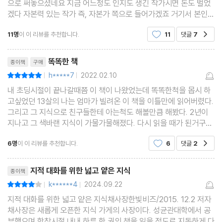
으로 써놓으셨네요 지금 어느정도 인지도 생긴 작가시면 돈도 벌었
해 객관적으로 사고한다는 것이 이들의 존재를 부정해야 함을 의미
겠다 자본력 있는 작가 즉, 자본가 쪽으로 들어가겠죠 거기서 본인
● 신자유주의의 탄생
하는 것은 아니다. 신과 국가의 객관적인 의미를 초월해서 사회?정
얘기를 대입하신거 같은데 ㅋㅋ 어느 정도 재산있고 생산수단이 있
새롭고 독특한 경제체제의 세계
11명
이 이 리뷰를 추천합니다.
11
댓글
7
공감
는 자본가, 이 사람이 진보쪽 사람이면 높은 교육
치적으로 과장되고 포장된 의미가 나에게 강요되고 있었던 것은 아
리뷰제목
닌지 신중히 살펴볼 필요가 있다. -<냉전 시대> 중에서
★ 최종 정리
똑똑한 책
종이책
구매
h*****7
2022.02.10
평점10점
|
|
내 초딩시절이 끝나갈때쯤 이 책이 나왔었는데 똑똑한척을 몹시 하
고싶었던 13살의 나는 엄마가 빌려온 이 책을 이틀만에 읽어버렸다.
경제
그리고 그 지식으로 친구들한테 아는척도 해볼만큼 해봤다. 2년이
지나고 그 색바랜 지식이 가물가물해졌다. 다시 읽을 때가 된거구나
싶었다. 도서관에서 빌릴까 하다가 여러번 꺼내보면 좋을 것 같아 구
● 네 개의 경제체제
6명
이 이 리뷰를 추천합니다.
6
댓글
2
공감
매하게되었다. 2년동안 내 시야는 더 넓어졌고
경제가 바뀌면 모든 것이 바뀐다
리뷰제목
지적 대화를 위한 넓고 얕은 지식
종이책
● 시장의 자유와 정부의 개입
k******4
2024.09.22
평점8점
|
|
당신은 어떤 사회를 선택하겠는가
지적 대화를 위한 넓고 얕은 지식채사장한빛비즈/2015. 12.2 저자
채사장은 새롭게 오픈한 지식 가게의 사장이다. 성균관대학에서 공
부했으며 학창시절 내내 하루 한 권의 책을 읽을 정도로 지독하게 다