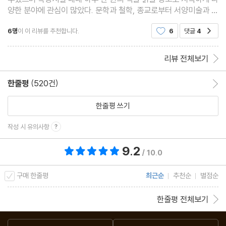
● 자본주의와 공산주의
양한 분야에 관심이 많았다. 문학과 철학, 종교로부터 서양미술과 현
너에게 생산수단을 허하노라
대물리학을 거쳐 역사, 사회, 경제에 이르는 다양한 지적 편력은 오
6명
이 이 리뷰를 추천합니다.
6
댓글
4
공감
늘 지식 가게를 오픈할 자양분이 되었다. 현재는
● 초기 자본주의, 후기 자본주의, 신자유주의
리뷰 전체보기
자본주의는 어떻게 변화해왔는가
한줄평
(520건)
한줄평 이동
● 초기 자본주의
한줄평 쓰기
시장은 자유다
작성 시 유의사항
● 후기 자본주의
9.2
총 평점 9.2점
정부의 개입이 필요하다
/ 10.0
구매 한줄평
최근순
추천순
별점순
● 신자유주의
다시 시장에 자유를 주어라
한줄평 전체보기