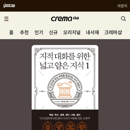
라운지
홈
추천
인기
신규
오리지널
내서재
크레마샵