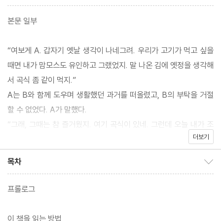
본문 일부
“여보게 A. 갑자기 옛날 생각이 나네그려. 우리가 고기가 먹고 싶을
때면 내가 맘모스도 유인하고 그랬었지. 말 나온 김에 옛정을 생각해
서 곡식 좀 같이 먹지.”
A는 B와 함께 도우며 생활했던 과거를 떠올렸고, B의 부탁을 거절
할 수 없었다. A가 말했다.
“그래, 그때는 참 즐거웠지. 여기 곡식이 있네. 그런데 오늘 내가 조
더보기
금 피곤하니 화장실 청소 좀 부탁하네.”
지시 관계가 발생했다. 이제 A는 지시할 수 있는 위치에, B는 지시
목차
목차 보이기/감추기
에 따라야 하는 위치에 서게 된다. 다시 생각해보자. 어떻게 겉보기
에 별로 다를 바 없는 A가 B에게 지시를 내릴 수 있게 되었는가? A
프롤로그
가 가진 생산 물 때문이다. 그렇다면 A의 생산물은 어디서 온 것인
가? A가 가진 생산수단에서 왔다. 즉, 생산수단을 소유하면 생산물
이 책을 읽는 방법