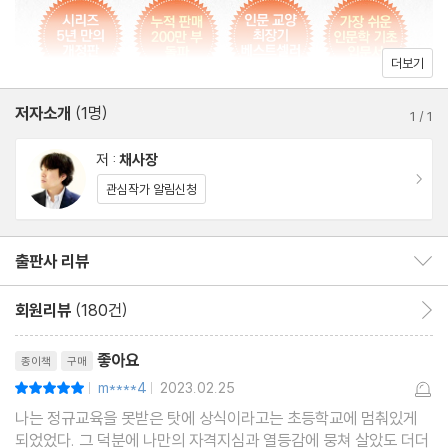
가를 찾아야 했다. 결론부터 말하자면, 부르주아는 인간의 ‘이성’으
로 신의 역할을 완벽하게 대체했다. 이성은 신이 독점했던 두 가지
● 고대 노예제사회
더보기
역할을 충분히 대신할 수 있었다. 우선 이성은 현실적 물음에 답을
생산수단은 왕과 노예를 만들었다
준다. 우리는 진화의 과정을 거쳐 여기에 왔으며, 다른 생물종들과
저자소개
(1명)
1
/
1
다르지 않은 생물학적인 존재다. 우리가 땅에 발 딛고 사는 것은 중
● 중세 봉건제사회
저 :
채사장
력이라는 힘 때문이고, 힘은 질량과 가속도의 곱으로 표현할 수 있
계급은 더욱 세분화되었다
이동
관심작가 알림신청
다. 이 중력은 만유인력의 다른 표현인데, 만유인력은 우주 전체의
작동 원리다. 이렇게 이성은 신을 배제하고도 현실의 모든 것을 설명
● 근대 자본주의
해줄 수 있었다. 다음으로 이성은 인간의 사후에 대해서도 설명한다.
출판사 리뷰
출판사 리뷰 보이기/감추기
새로운 권력이 탄생했다
사후 세계는 존재하지 않는다. 우리는 의식과 정신에 대해 말할 수는
회원리뷰
(180건)
회원리뷰 이동
있어도 영혼에 대해 말할 수는 없다. 사후 세계를 말하는 것은 경험
★ 중간 정리
리뷰제목
적 근거가 없는 비과학적인 태도이고, 종교의 환상에 젖어 있는 망상
좋아요
종이책
구매
일 뿐이다. 영혼도 사후도 없다. 죽음은 신체 기능의 정지 외에 아무
● 근대 자본주의의 전개
m****4
2023.02.25
평점10점
|
|
것도 아니다.
공급과잉이 시작되었다
나는 정규교육을 못받은 탓에 상식이라고는 초등학교에 멈춰있게
결국 부르주아는 왕을 정당화하는 신을 대신해 자신들을 정당화해
되었었다. 그 덕분에 나만의 자격지심과 열등감에 뭉쳐 살았도 더더