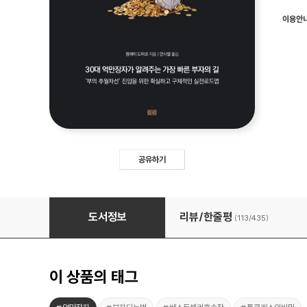
이용안
공유하기
언스크립티드
도서정보
리뷰/한줄평
(113/
435
)
이 상품의 태그