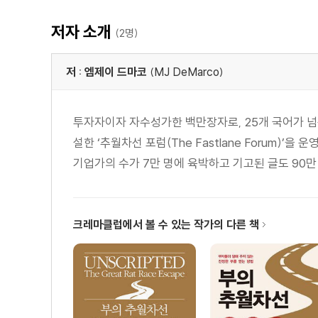
10. 인생의 갈림길 : 두 개의 문, 하나의 도살장
11. 주의분산 : 대중매체가 하는 일
저자 소개
(2명)
12. 모범(M.O.D.E.L.) 시민들
PART 3 새로운 선택 : 각본에서 탈출한 삶
저 : 엠제이 드마코
(MJ DeMarco)
13. 각본에서 탈출한 삶 : 열받으라!
14. 대오각성 : 열받고 정신차려라
투자자이자 자수성가한 백만장자로, 25개 국어가 넘
PART 4 각본에서 탈출한 기업가적 기본틀
설한 ‘추월차선 포럼(The Fastlane Forum
15. 각본에서 탈출한 기업가적 기본틀
기업가의 수가 7만 명에 육박하고 기고된 글도 90만
16. 자기를 가두는 3B 감방
17. 우리가 믿는 거짓말들 : 신념 관련 여덟 가지 속임수
18. 신념 ① 지름길 속임수 : 평범은 비범의 아버지가 아
크레마클럽에서 볼 수 있는 작가의 다른 책
19. 신념 ② 영재 속임수 : “난 그걸 별로 잘 하지 못해요”
20. 신념 ③ 소비주의 속임수 : 그것이 얼마나 많은 시
21. 신념 ④ 돈사냥 속임수 : 부자가 되기를 바람으로써 
22. 신념 ⑤ 제로섬 속임수 : 당신이 부자라서 내가 가난
23. 신념 ⑥ 행운아 속임수 : 게임을 뛰지 않으면 승리도