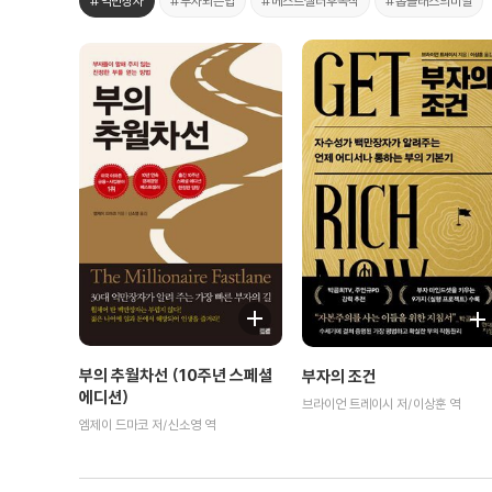
#억만장자
#부자되는법
#베스트셀러후속작
#톱클래스의비밀
부의 추월차선 (10주년 스페셜
부자의 조건
에디션)
브라이언 트레이시 저/이상훈 역
엠제이 드마코 저/신소영 역