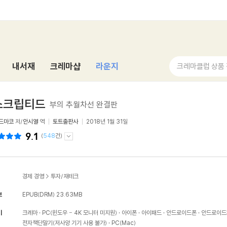
내서재
크레마샵
라운지
크레마클럽 상품
스크립티드
부의 추월차선 완결판
드마코
저/
안시열
역
토트출판사
2018년 1월 31일
9.1
(
548
건)
경제 경영
>
투자/재테크
보
EPUB(DRM)
23.63MB
기
크레마
PC(윈도우 - 4K 모니터 미지원)
아이폰
아이패드
안드로이드폰
안드로이드
전자책단말기(저사양 기기 사용 불가)
PC(Mac)