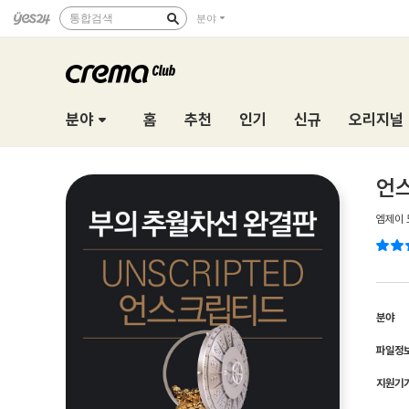
통합검색
분야
분야
홈
추천
인기
신규
오리지널
언
엠제이 
분야
파일정
지원기