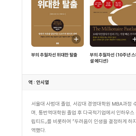
24. 신념 ⑦ 자린고비 속임수 : 돈 아끼며 살다가 돈 쥐고
25. 신념 ⑧ 복리 속임수 : 월스트리트는 당신을 부자로
26. 편향 : 뇌의 망상
27. 헛소리꾼들의 허튼소리들 : 목발, 상투어, 광신집단
28. 꺾을 수 없는 승리에의 의지
29. 조심하라, 고약한 쌍둥이 조언을!
부의 추월차선 위대한 탈출
부의 추월차선 (10주년 
30. 목적을 점화하고 영혼을 고무하라
셜 에디션)
31. 인생을 바꾸는 비즈니스를 구축하는 법
32. 추월차선 기업가정신 대원칙 : 생산가치주의
역 : 안시열
33. 추월차선 기업가정신 ① 통제의 계명 : 구축하고 소
34. 추월차선 기업가정신 ② 진입의 계명 : 어려움은 기회
35. 추월차선 기업가정신 ③ 필요의 계명 : 어떤 산업에
서울대 사범대 졸업, 서강대 경영대학원 MBA과정 
36. 추월차선 기업가정신 ④ 시간의 계명 : 돈만 벌지 말
며, 통번역대학원 졸업 후 다국적기업에서 인하우스 
37. 추월차선 기업가정신 ⑤ 규모의 계명 : 저녁식사와
립티드』를 비롯하여 『두려움이 인생을 결정하게 하지 
38. 실행의 탁월성 : 예측 불가한 것을 예측할 수는 없다
역했다.