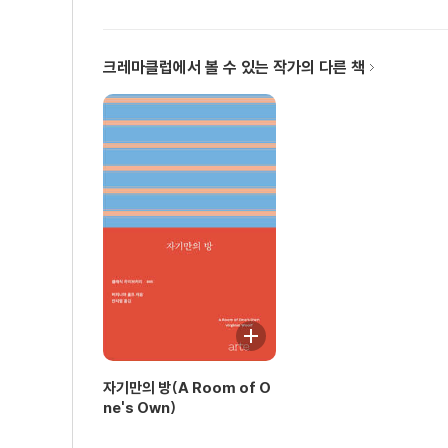
39. 동적 실행 : 모든 중요한 것은 시시하게 시작했다
40. 과정의 7P : 아이디어에서 생산가치주의 체제로
41. 실행이 중요하다 : 13가지의 실행 열쇠
크레마클럽에서 볼 수 있는 작가의 다른 책
42. 각본탈출의 4대 규율 : 설계 후에 미래를 담보하라
43. 각본탈출의 4대 규율 ① 비교 면역력 : 옷을 잘 차
44. 각본탈출의 4대 규율 ② 목적 있는 저축 : 평생의 
45. 각본탈출의 4대 규율 ③ 쾌락 통제력 : 수고의 달콤
46. 각본탈출의 4대 규율 ④ 결과 예측적 사고력 : 삶의
PART 5 다시는 돈 때문에 일하지 말라
47. 또 다시 정신차렷!
48. 당신의 마지막 비즈니스
49. 각본탈출
자기만의 방(A Room of O
ne's Own)