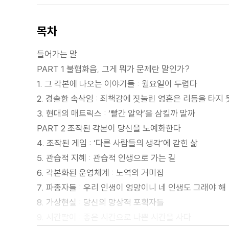
목차
들어가는 말
PART 1 불협화음, 그게 뭐가 문제란 말인가?
1. 그 각본에 나오는 이야기들 : 월요일이 두렵다
2. 경솔한 속삭임 : 죄책감에 짓눌린 영혼은 리듬을 타지
3. 현대의 매트릭스 : ‘빨간 알약’을 삼킬까 말까
PART 2 조작된 각본이 당신을 노예화한다
4. 조작된 게임 : ‘다른 사람들의 생각’에 갇힌 삶
5. 관습적 지혜 : 관습적 인생으로 가는 길
6. 각본화된 운영체계 : 노역의 거미집
7. 파종자들 : 우리 인생이 엉망이니 네 인생도 그래야 해
8. 가상현실 : 당신의 망상적 포획자들
9. 시간팔이 : 좋은 시간으로 나쁜 시간을 사다