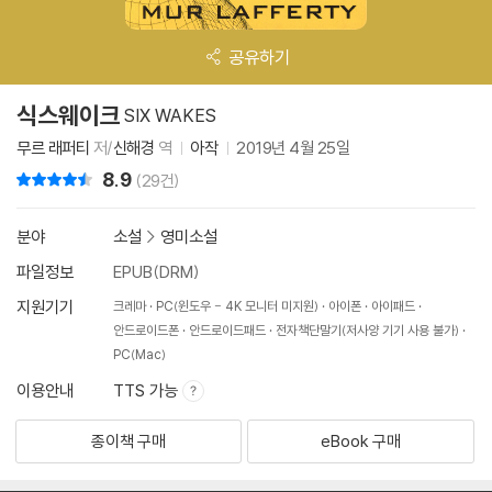
공유하기
식스웨이크
SIX WAKES
무르 래퍼티
저/
신해경
역
아작
2019년 4월 25일
8.9
리뷰 총점
(29건)
분야
소설
>
영미소설
파일정보
EPUB(DRM)
지원기기
크레마
PC(윈도우 - 4K 모니터 미지원)
아이폰
아이패드
안드로이드폰
안드로이드패드
전자책단말기(저사양 기기 사용 불가)
PC(Mac)
이용안내
TTS 가능
종이책 구매
eBook 구매