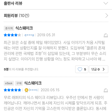
15 야도카리
출판사 리뷰
출판사 리뷰 보이기/감추기
16 히로의 사연
회원리뷰
(10건)
회원리뷰 이동
리뷰제목
제3부 / 세 번째 깨어남?히로
식스웨이크
종이책
17 기병대 농담
e***a
2019.05.31
평점8점
|
|
18 마리아의 사연
최근 읽은 소설 중에 제일 재미있었다. 사실 이야기가 처음 시작될
19 그에겐 너무 많은 피가
때는 어떤 상황인지를 잘 이해하지 못했다. 도입부에 "클론의 존재
관리에 관한 국제법 조항"이 삽입돼 있는데, 그 부분부터 무슨 소리
20 폴의 사연
지 싶었다. 이야기의 진행 상황을 어느 정도 파악하고 나서야 왜 그
21 이안이 발견한 것
조항이 먼저 소개되고 있는지 알게 되었다. 이 소설에 등장하는 주인
5명
이 이 리뷰를 추천합니다.
5
댓글
0
22 다섯보다는 훨씬 많다
공감
공들이 바로 클론이기 때문이었다! 그제서야 나
23 볼프강의 사연
리뷰제목
식스웨이크
eBook
구매
24 붕괴
YES마니아 : 골드
l****i
2020.05.15
평점10점
|
|
무르 래퍼티의 식스 웨이크 리뷰입니다. 우주선 안에서 한 사람이
제4부 / 네 번째 깨어남?이전 카트리나 선장
깨어납니다. 깨어나면서 동시에 자신의 시체를 맞닥뜨리게 되죠. 주
25 매미
인공은 이전 자신의 기억을 고스란히 이식받은 클론입니다. 동시에