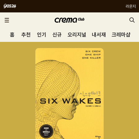
라운지
홈
추천
인기
신규
오리지널
내서재
크레마샵