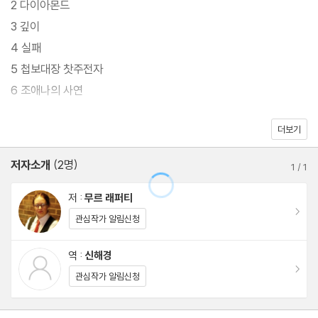
2 다이아몬드
무원이 죽었다면 살인자는 누구란 말인가….
3 깊이
4 실패
항성 간 이민 우주선에서 벌어지는 밀실 살인게임,
5 첩보대장 찻주전자
SF와 미스터리, 스릴러를 엮은 전 세계 화제작!
6 조애나의 사연
더보기
제2부 / 두 번째 깨어남?이안
7 36,249초간의 의식불명
저자소개
(2명)
1
/
1
8 지옥에는 잠이 없다
9 생명은 값이 싸다
저 :
무르 래퍼티
이동
10 카트리나 선장의 사연
관심작가 알림신청
11 베베
역 :
신해경
12 우주는 언제나 오후 5시
이동
관심작가 알림신청
13 사라진 조각
14 베베, 돼지를 만들다