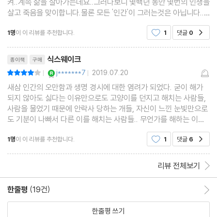
켜..계속 삶을 살아가는데요..그러다보니 몇백년 동안 몇번의 인생을
살고 죽음을 맞이합니다.물론 모든 '인간'이 그러는것은 아닙니다..
그리고 법적으로 젊은 '클론'이 되고 싶어 자살을 하거나..'클론'을 여
1명
이 이 리뷰를 추천합니다.
1
댓글
0
공감
러개 가지게 되는 경우는 '불법'으로 체
리뷰제목
식스웨이크
종이책
구매
YES마니아 : 로얄
j*******7
2019.07.20
평점8점
|
|
새삼 인간의 오만함과 생명 경시에 대한 염려가 되었다. 굳이 해가
되지 않아도 싫다는 이유만으로도 고양이를 던지고 해치는 사람들,
사람을 물었기 때문에 안락사 당하는 개들, 자신이 느낀 눈빛만으로
도 기분이 나빠서 다른 이를 해치는 사람들.. 무언가를 해하는 이유
가 너무 쉬워서, 어이가 없어서, 또 황망해서.. 너무 무서우면서 이런
1명
이 이 리뷰를 추천합니다.
1
댓글
6
공감
게 종말이 아니면 그 어떤 게 종말일까, 그런
리뷰 전체보기
한줄평
(19건)
한줄평 이동
한줄평 쓰기