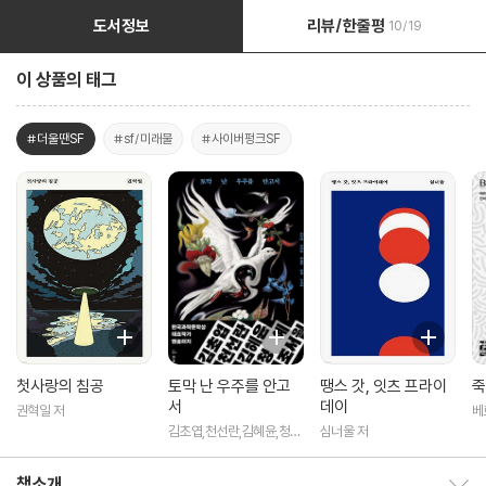
도서정보
리뷰/한줄평
10/19
이 상품의 태그
#더울땐SF
#sf/미래물
#사이버펑크SF
첫사랑의 침공
토막 난 우주를 안고
땡스 갓, 잇츠 프라이
죽
서
데이
권혁일 저
베
연
김초엽,천선란,김혜윤,청
심너울 저
예,조서월 저
책소개
책소개 보이기/감추기