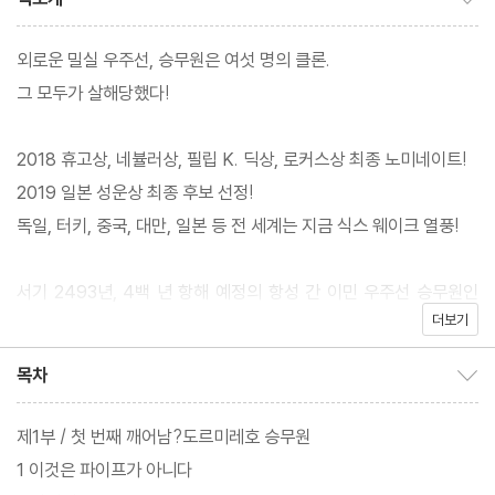
외로운 밀실 우주선, 승무원은 여섯 명의 클론.
그 모두가 살해당했다!
2018 휴고상, 네뷸러상, 필립 K. 딕상, 로커스상 최종 노미네이트!
2019 일본 성운상 최종 후보 선정!
독일, 터키, 중국, 대만, 일본 등 전 세계는 지금 식스 웨이크 열풍!
서기 2493년, 4백 년 항해 예정의 항성 간 이민 우주선 승무원인
더보기
마리아 아레나는 마른 피로 얼룩진 클론 재생 탱크에서 깨어난다. 그
러나 그녀는 자신이 어떻게 죽었는지에 대한 기억이 없다. 이런 상황
목차
목차 보이기/감추기
은 있어서는 안 되는 일이었다. 하지만 곧 마리아는 새로 깨어난 클
론이 자기뿐만 아니라 여섯 명 승무원 전원임을 깨닫게 되고, 클론
제1부 / 첫 번째 깨어남?도르미레호 승무원
재생실에는 칼에 찔려 죽은 승무원들이 둥둥 떠다니고 있다. 외로운
1 이것은 파이프가 아니다
밀실 우주선에서는 도대체 무슨 일이 벌어진 것인가. 게다가 모든 승