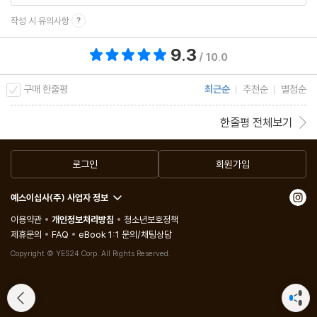
작성 시 유의사항
9.3
총 평점 9.3점
/ 10.0
구매 한줄평
최근순
추천순
별점순
한줄평 전체보기
로그인
회원가입
예스이십사(주) 사업자 정보
이용약관
개인정보처리방침
청소년보호정책
제휴문의
FAQ
eBook 1:1 문의/채팅상담
Copyright © YES24 Corp. All Rights Reserved.