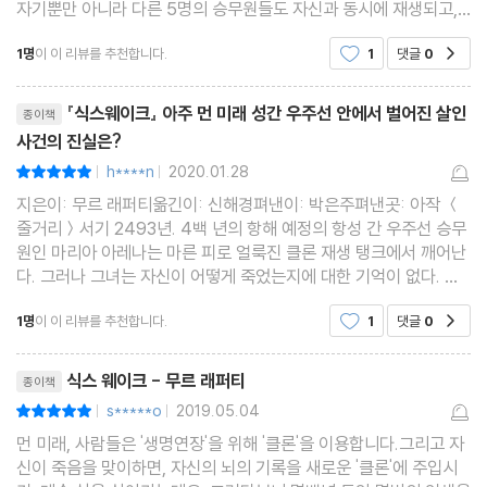
자기뿐만 아니라 다른 5명의 승무원들도 자신과 동시에 재생되고,
26 마리아의 사연
이 6명은 자신들의 시체를 조사하며 우주를 항행하는 우주선 안에
27 범죄자들
1명
이 이 리뷰를 추천합니다.
1
댓글
0
공감
서 승무원이 동시에 살해당한, 이 거대한 밀실살인
28 이안의 사연
리뷰제목
29 신뢰
『식스웨이크』 아주 먼 미래 성간 우주선 안에서 벌어진 살인
종이책
사건의 진실은?
30 소원을 빌 때는 조심해
h****n
2020.01.28
평점10점
31 히로의 사연
|
|
지은이: 무르 래퍼티옮긴이: 신해경펴낸이: 박은주펴낸곳: 아작 ＜
줄거리＞서기 2493년. 4백 년의 항해 예정의 항성 간 우주선 승무
제5부 / 다섯 번째 깨어남?삶을 축하하다
원인 마리아 아레나는 마른 피로 얼룩진 클론 재생 탱크에서 깨어난
32 연결
다. 그러나 그녀는 자신이 어떻게 죽었는지에 대한 기억이 없다. 이
런 상황은 있어서는 안되는 일이었다. 하지만 곧 마리아는 새로 깨어
33 생명의 가치
1명
이 이 리뷰를 추천합니다.
1
댓글
0
공감
난 클론이 자기 뿐만 아니라 여섯 명 승무원 전원
리뷰제목
제6부 / 여섯 번째 깨어남?미노루 다카하시
식스 웨이크 - 무르 래퍼티
종이책
34 데우스 엑스 베베
s*****o
2019.05.04
평점10점
|
|
먼 미래, 사람들은 '생명연장'을 위해 '클론'을 이용합니다.그리고 자
신이 죽음을 맞이하면, 자신의 뇌의 기록을 새로운 '클론'에 주입시