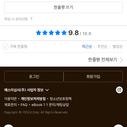
149
한줄평 쓰기
5 사용도 하지 않은 헬스장 회원권을 환불할 수 있을까요? 157
작성 시 유의사항
Part 5 언제까지 당하고만 있을 줄 알았니?
9.8
총 평점 9.8점
/ 10.0
1 선생님에게 압수당한 핸드폰을 무사히 돌려받을 수 있을까요? 16
5
구매 한줄평
최근순
추천순
별점순
2 생각만으로도 치가 떨리는 학교 폭력, 법적 해결 방안은 무엇일까
한줄평 전체보기
요? 173
3 아르바이트 급여를 제대로 받을 수 있는 근거와 방법은 무엇인가
로그인
회원가입
요? 181
4 직장 선배의 괴롭힘을 견디지 못하겠으면 퇴사하는 수밖에 없나
예스이십사(주) 사업자 정보
요? 189
이용약관
개인정보처리방침
청소년보호정책
5 상사로부터 성추행을 당한 신입 사원이 무엇을 할 수 있을까요? 1
제휴문의
FAQ
eBook 1:1 문의/채팅상담
97
Copyright © YES24 Corp. All Rights Reserved.