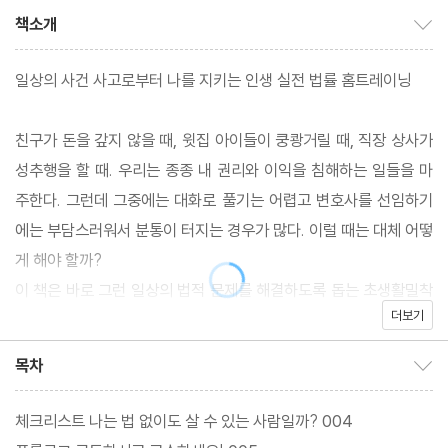
책소개
책소개 보이기/감추기
일상의 사건 사고로부터 나를 지키는 인생 실전 법률 홈트레이닝
친구가 돈을 갚지 않을 때, 윗집 아이들이 쿵쾅거릴 때, 직장 상사가
성추행을 할 때. 우리는 종종 내 권리와 이익을 침해하는 일들을 마
주한다. 그런데 그중에는 대화로 풀기는 어렵고 변호사를 선임하기
에는 부담스러워서 분통이 터지는 경우가 많다. 이럴 때는 대체 어떻
게 해야 할까?
이 책은 바로 그런 일상의 법적 문제를 해결하도록 돕는 초생활밀착
더보기
형 법률 사용설명서이다. 쉽고 유용한 법률 콘텐츠로 구독자 13만,
누적 조회 수 1000만을 기록한 유튜브 채널 <법알못 가이드>에서
목차
목차 보이기/감추기
가장 반응이 좋거나 많은 문의를 받았던 문제들을 선별해서 담았다.
SNS, 유튜브, 온라인 쇼핑 사이트, 집안, 학교, 직장, 여행지, 친구,
체크리스트 나는 법 없이도 살 수 있는 사람일까? 004
연인 등 다양한 공간과 관계에서 참고할 수 있을 것이다. 그리고 이