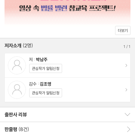
Part 3 이웃집에서 악마를 보았다
1 처음 하는 원룸 계약, 무엇을 주의해야 할까요? 089
2 나를 미치게 만드는 층간 소음 문제, 원만한 해결 방법은 없을까
더보기
요? 097
저자소개
(2명)
3 윗집 누수로 벽에 곰팡이가 생겼는데 보상받을 수 있을까요? 105
1
/
1
4 경비실에 맡겨진 택배가 없어졌다면 누구에게 따져야 하나요? 11
저 :
박남주
3
이동
관심작가 알림신청
Part 4 흔들리는 잎새에도 괴로운 내 지갑
감수 :
김조영
이동
1 중고 거래 사기꾼을 어떻게 처벌해야 할까요? 121
관심작가 알림신청
2 보이스 피싱을 당했는데 도대체 무엇부터 해야 할까요? 131
3 솔직한 리뷰가 죄? 업체로부터 고소를 당했다면 어떻게 해야 할
출판사 리뷰
출판사 리뷰 보이기/감추기
까? 141
4 “절대 환불 불가”를 외치는 상점 주인에게 세련되게 환불받는 법
한줄평
(8건)
한줄평 이동