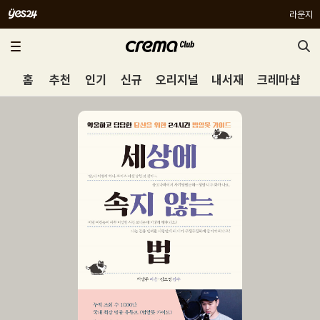
라운지
홈
추천
인기
신규
오리지널
내서재
크레마샵