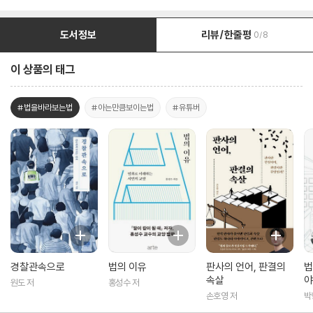
도서정보
리뷰/한줄평
0/8
이 상품의 태그
#법을바라보는법
#아는만큼보이는법
#유튜버
경찰관속으로
법의 이유
판사의 언어, 판결의
법
속살
야
원도 저
홍성수 저
손호영 저
박