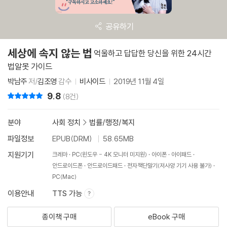
공유하기
세상에 속지 않는 법
억울하고 답답한 당신을 위한 24시간
법알못 가이드
박남주
저/
김조영
감수
비사이드
2019년 11월 4일
9.8
리뷰 총점
(8건)
분야
사회 정치
>
법률/행정/복지
파일정보
EPUB(DRM)
58.65MB
지원기기
크레마
PC(윈도우 - 4K 모니터 미지원)
아이폰
아이패드
안드로이드폰
안드로이드패드
전자책단말기(저사양 기기 사용 불가)
PC(Mac)
이용안내
TTS 가능
종이책 구매
eBook 구매