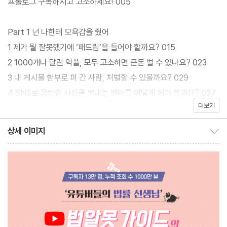
프롤로그 구독하시고 고소하세요! 005
지식을 쉽게 이해하고 사용할 수 있도록 어려운 법률 용어나 이론적
설명은 최소화하고 상황별 대처법, 도움을 받을 만한 기관과 사이트,
Part 1 넌 나한테 모욕감을 줬어
내용 증명 및 고소장과 같은 법률 문서 작성법까지 친절하게 설명했
1 제가 뭘 잘못했기에 ‘패드립’을 들어야 할까요? 015
다.
2 1000개나 달린 악플, 모두 고소하면 큰돈 벌 수 있나요? 023
3 내 게시물 함부로 퍼 간 사람, 처벌할 수 있을까요? 029
4 SNS로 음란한 사진을 보내는 변태를 어떻게 해야 할까요? 037
더보기
Part 2 이상한 나라의 유튜브
상세 이미지
상세 이미지 보이기/감추기
1 저작권 문제 때문에 내 채널이 하루아침에 사라졌어요! 047
2 유튜브 저작권에 관한 3가지 오해 057
3 무료 폰트인 줄 알고 사용했는데 수백만 원 비용이 청구됐어요 0
65
4 누구나 유튜버가 될 수 있지만 아무나 찍어서는 안 돼요! 071
5 유튜버로 활동하며 ‘투잡’을 뛰면 안 되나요? 081