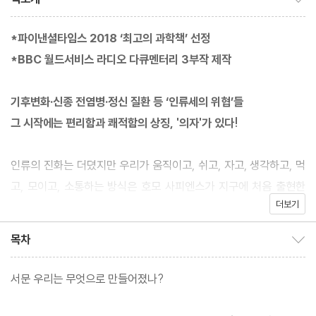
*파이낸셜타임스 2018 ‘최고의 과학책’ 선정
*BBC 월드서비스 라디오 다큐멘터리 3부작 제작
기후변화·신종 전염병·정신 질환 등 ‘인류세의 위협’들
그 시작에는 편리함과 쾌적함의 상징, '의자'가 있다!
인류의 진화는 더뎠지만 우리가 움직이고, 쉬고, 자고, 생각하고, 먹
고, 모이고, 소통하는 방식은 호모 사피엔스가 지구에 처음 출현한
더보기
이후 모두 극적으로 변했다. 우리를 변화시켜 온 것이 바로 이런 환
경이다. 한편, 현대인의 몸은 불안, 우울, 심장질환, 유방암, 대장암,
목차
목차 보이기/감추기
제2형 당뇨병, 고혈압, 비만, 골다공증, 관절염, 요통 등 인류의 진화
초기에 겪지 않았던 각종 질병으로 고통받고 있다. 우리는 점차 이렇
서문 우리는 무엇으로 만들어졌나?
게 진화하도록 설계된 것일까? 아니면 우리의 생활 방식이 문제인
것일까? 혹은 둘 다일까?