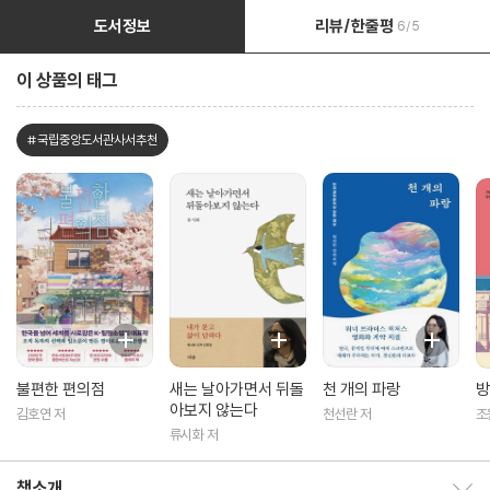
도서정보
리뷰/한줄평
6/5
이 상품의 태그
#국립중앙도서관사서추천
불편한 편의점
새는 날아가면서 뒤돌
천 개의 파랑
방
아보지 않는다
김호연 저
천선란 저
조
류시화 저
책소개
책소개 보이기/감추기