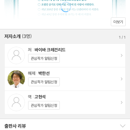
6장 나쁜 노동 습관 들이기
7장 초기의 대기오염과 호흡곤란
더보기
- 돌아가기
저자소개
(3명)
1
/
1
4부 1910- 현재: 의자에 갇힌 삶 또는 ‘디지털’ 혁명
저 :
바이바 크레건리드
이동
관심작가 알림신청
8장 허리의 위기
9장 공기 중의 질식
해제 :
박한선
이동
- 돌아가기
관심작가 알림신청
역 :
고현석
5부 미래: 호모 사피엔스 이넵투스
이동
관심작가 알림신청
11장 손과 디지털 혁명
출판사 리뷰
출판사 리뷰 보이기/감추기