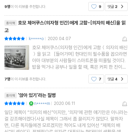
각하고, 먹고, 소통하는 방식이 꾸준히 바뀌어 왔는데 이런 변화는
9명
이 이 리뷰를 추천합니다.
9
댓글
2
공감
특히 산업혁명 이후 급격히 진행되었다고
리뷰제목
호모 체어쿠스(의자형 인간)에게 고함-[의자의 배신]을 읽
종이책
고
k*****o
2020.04.07
평점10점
|
|
호모 체어쿠스(의자형 인간)에게 고함＜의자의 배신
＞을 읽고 [들어가며] 현대인의 필수품을 꼽으라면
아마 대부분의 사람들이 스마트폰을 떠올릴 것이다.
밥을 먹거나 공부나 일을 할 때, 혹은 커피 한 잔이나
영화 한 편의 여유를 만끽할 때 이것의 존재감을 의
7명
이 이 리뷰를 추천합니다.
7
댓글
4
공감
식하는 사람은 거의 없을지도 모른다. 하지만 스마트
폰의 휴대성을 제외한다면 하루 일과 중 우리와 가장
리뷰제목
밀착하여 생활하
'앉아 있기'라는 질병
종이책
YES마니아 : 로얄
n*****m
2020.06.11
평점10점
|
|
일단 제목이 “의자의 배신”이지만, ‘의자’에 관한 얘기만은 아니라는
걸 강조해야겠다(사실 제목이 그래서 좀 끌리지가 않았다. 말하자
면, 다른 독자들에겐 모르겠지만 적어도 내게 있어선 “제목의 배
신”인 셈이다). 전체적으로 의자로 대표되는 현대인의 생활을 얘기