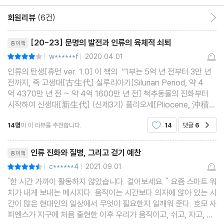
에필로그
회원리뷰
(6건)
회원리뷰 이동
해제: 인류 진화와 문명, 그리고 질병
리뷰제목
주
[20-23] 문명의 발전과 인류의 육체적 쇠퇴
종이책
찾아보기
w******f
2020.04.01
평점8점
|
|
이미지 출처
인류의 탄생[휴먼 ver. 1.0] 이 책의 “1부는 5억 년 전부터 3만 년
전까지, 즉 고생대[古生代] 실루리아기[Silurian Period, 약 4
억 4370만 년 전 ~ 약 4억 1600만 년 전] 척추동물의 진화부터
시작하여 신생대[新生代] (신제3기) 플리오세[Pliocene, 沖積
世 혹은 鮮新世, 약 533만 년 전 ~ 약 258만 년 전]와 (제4기) 플
14명
이 이 리뷰를 추천합니다.
14
댓글
6
공감
라이스토세[Plsistocene, 洪積世 혹은 更新世, 약 258만 년
전 ~
리뷰제목
인류 진화와 질병, 그리고 걷기 예찬
종이책
c******4
2021.09.01
평점9점
|
|
"한 시간 가까이 활동하지 않았습니다. 걸어보세요. " 요즘 스마트 워
치가 내게 보내는 메시지다. 움직이는 시간보다 의자에 앉아 있는 시
간이 많은 현대인의 일상에서 무엇이 필요한지 일깨워 준다. 호모 사
피엔스가 지구에 처음 출현한 이후 우리가 움직이고, 쉬고, 자고, 생