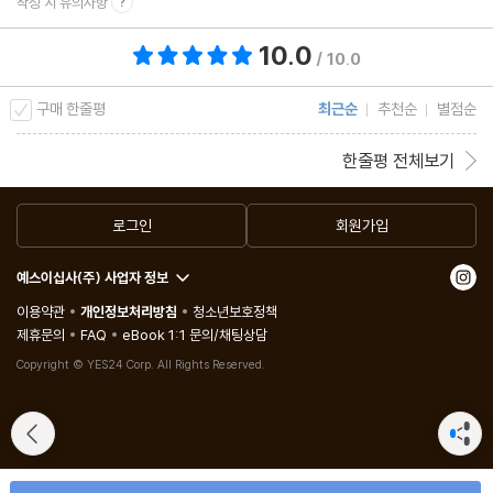
작성 시 유의사항
10.0
총 평점 10.0점
/ 10.0
구매 한줄평
최근순
추천순
별점순
한줄평 전체보기
로그인
회원가입
예스이십사(주) 사업자 정보
이용약관
개인정보처리방침
청소년보호정책
제휴문의
FAQ
eBook 1:1 문의/채팅상담
Copyright © YES24 Corp. All Rights Reserved.