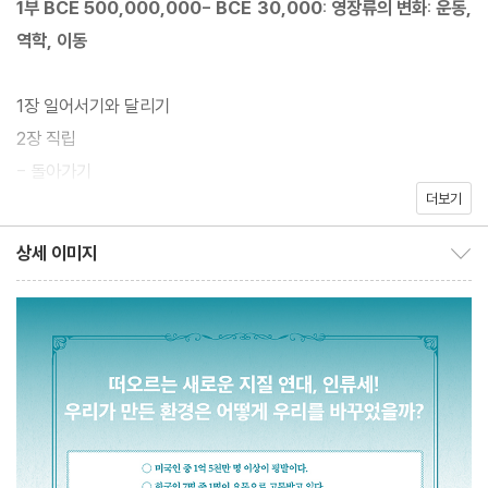
1부 BCE 500,000,000- BCE 30,000: 영장류의 변화: 운동,
역학, 이동
『의자의 배신』의 저자 바이바 크레건리드는 인간이 대부분의 시간
을 보내는 자세, ‘앉아 있기’를 피하는 것만으로도 많은 문제를 해결
1장 일어서기와 달리기
할 수 있다고 말한다. 다소 엉뚱하게 들릴 수도 있지만, 이 주장에는
2장 직립
인류 역사를 관통하는 한 가지 목표, 풍요와 편리함의 추구가 놓여
- 돌아가기
있다. 그러한 이상이 집약된 산업혁명은 인간에게 안락한 생활을 가
더보기
능하게 했지만 새로운 관절 질환, 바이러스성 감염병, 기후변화에 따
2부 BCE 30,000 - 1700: 씨앗, 정착, 도시
상세 이미지
른 호흡기 질환 등 각종 질병을 싹틔웠다. 『의자의 배신』은 진화와
상세 이미지 보이기/감추기
환경의 불일치가 인간에게 어떤 질병을 안겨 주었는지, 인류학, 역사
3장 씨앗 심기, 음식물 가공, 안전한 생활
학, 의학, 사회학 등 분야를 아우르는 학제적인 접근으로 써 내려간
4장 땅, 노동, 성장
‘인류세 인간’ 보고서다.
5장 운동, 인체 공학, 도시에서의 삶과 죽음
- 돌아가기
3부 1700 - 1910: 광산, 척추, 연기와 증기