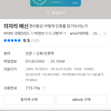
공유하기
의자의 배신
편리함은 어떻게 인류를 망가뜨리는가
바이바 크레건리드
저/
박한선
해제/
고현석
역
arte(아르테)
2020
저자/출판사 더보기/감추기
년 4월 10일
9.5
리뷰 총점
(11건)
분야
인문
>
신화/인류학
파일정보
EPUB(DRM)
26.16MB
지원기기
크레마
PC(윈도우 - 4K 모니터 미지원)
아이폰
아이패드
안드로이드폰
안드로이드패드
전자책단말기(저사양 기기 사용 불가)
PC(Mac)
이용안내
TTS 가능
종이책 구매
eBook 구매