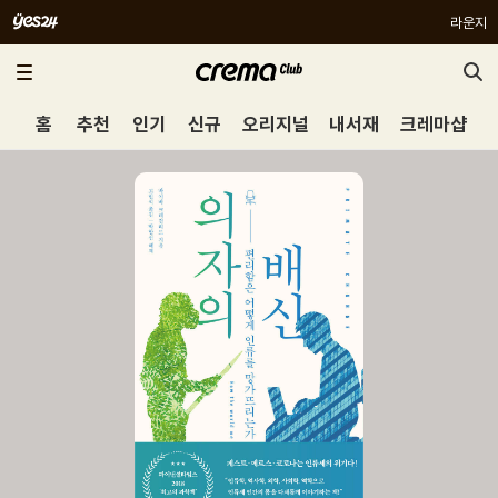
라운지
홈
추천
인기
신규
오리지널
내서재
크레마샵