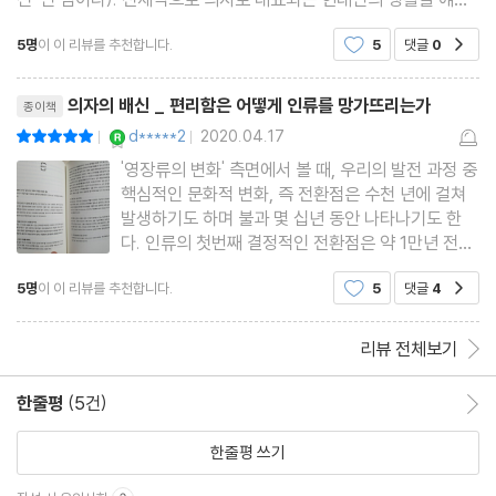
하고 있기도 하고, 의자가 중심이 되는 부분도 있지만, 그래도 이 책
5명
이 이 리뷰를 추천합니다.
5
댓글
0
공감
을 ‘의자’에 관한 얘기로 한정시키기에는
리뷰제목
의자의 배신 _ 편리함은 어떻게 인류를 망가뜨리는가
종이책
YES마니아 : 로얄
d*****2
2020.04.17
평점10점
|
|
'영장류의 변화' 측면에서 볼 때, 우리의 발전 과정 중
핵심적인 문화적 변화, 즉 전환점은 수천 년에 걸쳐
발생하기도 하며 불과 몇 십년 동안 나타나기도 한
다. 인류의 첫번째 결정적인 전환점은 약 1만년 전에
일어난 농업혁명, 즉 신석기 혁명이다. 매우 느린 속
5명
이 이 리뷰를 추천합니다.
5
댓글
4
공감
도로 일어난 이 신석기 혁명을 통해 인류는 유목생활
을 하는 수렵채집인에서 정착 농경을 하는 종으로 전
환했다. 이 농
리뷰 전체보기
한줄평
(5건)
한줄평 이동
한줄평 쓰기