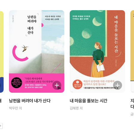
해
남편을 버려야 내가 산다
내 마음을 돌보는 시간
지
박우란 저
김혜령 저