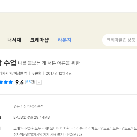
내서재
크레마샵
라운지
크레마클럽 상품
 수업
나를 돌보는 게 서툰 어른을 위한
다카시
저/
이정환
역
푸른숲
2017년 12월 4일
9.6
(
55
건)
인문
>
심리/정신분석
보
EPUB(DRM)
29.44MB
기
크레마
PC(윈도우 - 4K 모니터 미지원)
아이폰
아이패드
안드로이드폰
안드로이드
전자책단말기(저사양 기기 사용 불가)
PC(Mac)