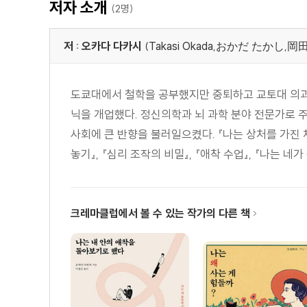
존 볼비, 애착을 발견하다 71 | 메리 에인스워스의 네 가
저자 소개
(2명)
새겨진다 82 | 애착 유형 은 대물림된다 84 | 메타 인지
저 : 오카다 다카시
(Takasi Okada,おかだ たかし,岡
4장 상처받은 애착을 안정시키기
불안정한 애착에 접근하는 법 97 | 애착회복적 접근 vs. 애
도쿄대에서 철학을 공부했지만 중퇴하고 교토대 의과
4_ 나호 씨는 왜 과식과 구토를 멈추지 못했을까 106 | 
닉을 개업했다. 정신의학과 뇌 과학 분야 전문가로 
애착으로 발달장애를 극복할 수 있다 122 | 사례 6_ 아스
사회에 큰 반향을 불러일으켰다. 『나는 상처를 가진 채
놓기』, 『심리 조작의 비밀』, 『애착 수업』, 『나는 네가 듣
5장 안전기지의 모든 것
당신만의 안전기지가 있는가 137 | 안전기지가 되기 위한 
너무 강하면 안전기 지가 될 수 없다 166 | 사례 8_ C
크레마클럽에서 볼 수 있는 작가의 다른 책
소통이 잘된다면, 좋은 안전기지다 173
6장 애착 유형에 따른 대처법
불안형 애착 이해하기 181 | 회피형 애착 이해하기 190
어른아이가 된 고등학생 214