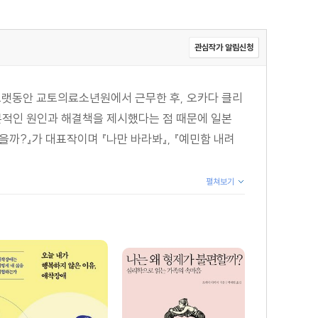
모의 성격이 애착 유형에 미치는 영향 78 | 애착은 세월처럼
| 학대와 애착장애에 대한 새로운 이해 92
관심작가 알림신청
계로 시작한다 103 | 증상은 몸이 보내는 신호 105 | 사례
오랫동안 교토의료소년원에서 근무한 후, 오카다 클리
안전기지를 되찾는 것은 삶의 의미를 되찾는 일 118 | 안정된
근본적인 원인과 해결책을 제시했다는 점 때문에 일본
 물어본 적이 없어요” 126
싫을까?』가 대표작이며 『나만 바라봐』, 『예민함 내려
펼쳐보기
 162 | 온전히 이해받은 경험이 있는가 165 | 자기애가
된다 170 | 강박이 강하면 안전기지가 될 수 없다 171 |
 애착 이해하기 210 | 사례 10_ 어머니의 우울증 때문에