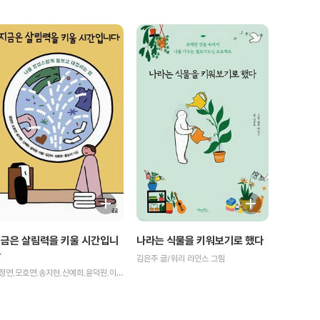
금은 살림력을 키울 시간입니
나라는 식물을 키워보기로 했다
다
김은주 글/워리 라인스 그림
금정연,모호연,송지현,신예희,윤덕원,이랑,임진아,정용준,홍상지 공저