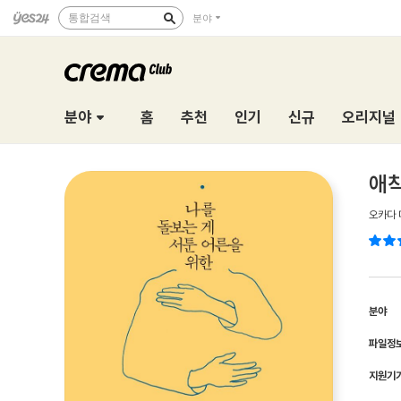
통합검색
분야
분야
홈
추천
인기
신규
오리지널
애착
오카다 
분야
파일정
지원기