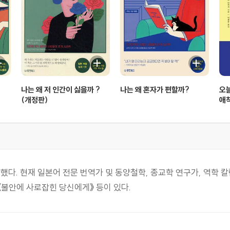
말 안전한가 221 | 애착이 안정된 사람들의 특징 222 | 사고방식을
는 능력이 강해진다 227 | MBT로 과거, 현재, 미래를 연결하기 
는 롤 플레이, 롤 레터링 234 | 마인드풀니스, 좋고 나쁨으로 평가
 누구나 사랑하는 사람의 안전기지가 될 수 있다 242 | 사례 12_ 매
나는 왜 저 인간이 싫을까 ?
나는 왜 혼자가 편할까?
오늘
250 | 도스토옙스키가 대문호가 되기까지 252 | 사례 13_ 출
(개정판)
애
그리움을 이혼으로 극복한 여성 261 | 안전기지는 가까운 곳에 있다 26
. 현재 일본어 전문 번역가 및 동양철학, 종교학 연구가, 역학 칼
 《불안에 사로잡힌 당신에게》 등이 있다.