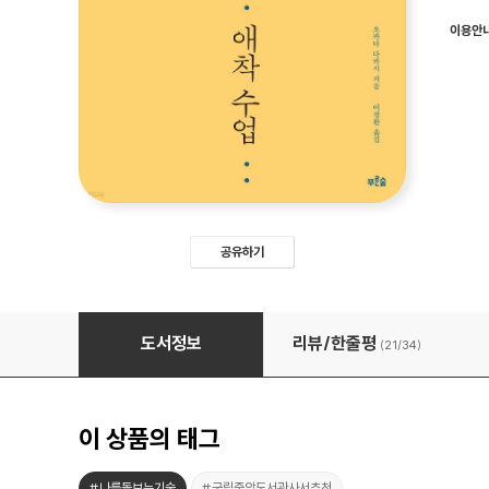
이용안
공유하기
애착 수업
도서정보
리뷰/한줄평
(21/
34
)
이 상품의 태그
#나를돌보는기술
#국립중앙도서관사서추천