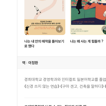
7장 상처받은 애착에서 벗어나기
사람은 누구나 달라질 수 있다 219 | 나의 안전기지는 정
방식을 바꾸려 했던 상담사 226 | 애착이 안정되면 돌아보
멘탈라이징 vs. 공감적 멘탈라이징 233 | 공감력을 높이
239 | 뜻대로 되지 않는다고 나쁜 일이 아니다 241 |
나는 내 안의 애착을 돌아보기
나는 왜 사는 게 힘들까 ?
자신의 모습도 사랑한다 248 | 과거에 집착하지 않는다 
로 했다
안전기지가 될 수 있다 260 | 사례 14_ 아버지에 대한 
역 : 이정환
글을 마치며
의학은 사람을 구할 수 없다 269
경희대학교 경영학과와 인터컬트 일본어학교를 졸업했다
《신경 쓰지 않는 연습》 《구마 겐고, 건축을 말하다》