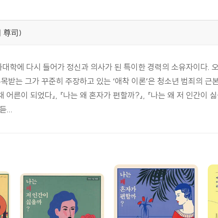
지 애착 유형 73 | 안정형, 회피형, 양가형, 무질서형 75 | 부
가 성찰 능력을 결정한다 86 | 애착을 강화하는 호르몬, 옥시토신 89 
田 尊司)
착안정 화 접근 99 | 상담과 진료는 필수가 아니다 101 | 일대일 관
대학에 다시 들어가 정신과 의사가 된 특이한 경력의 소유자이다. 
사례 5_ 문장 구조에 집착하느라 공부를 할 수 없게 된 학생 113 | 
주목받는 그가 꾸준히 주장하고 있는 ‘애착 이론’은 청소년 범죄의 
퍼거증후군으로 취업을 포기했던 30대 여성 124 | “아무도 내 기분을
 어른이 되었다』, 『나는 왜 혼자가 편할까?』, 『나는 왜 저 인간이 
...
열 가지 원칙 140 | 사례 7_ 딸의 상처를 파헤치는 데 급급했던 엄마
EO 엄마가 딸을 부하직원처럼 대했던 이유 168 | 상처받은 애착은 대물림
 | 사례 9_ 과대망상에 빠져 있던 열아홉 살 청년 207 | 미해결형