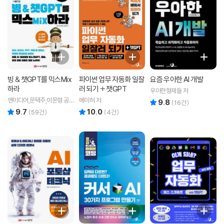
빙 & 챗GPT를 믹스Mix
파이썬 업무 자동화 일잘
요즘 우아한 AI 개발
하라
러 되기 + 챗GPT
우아한형제들 저
앤미디어,문택주,이문형 공
메이허 저
9.8
리뷰 총점
(
16
건)
저
9.7
10.0
리뷰 총점
리뷰 총점
(
59
건)
(
4
건)