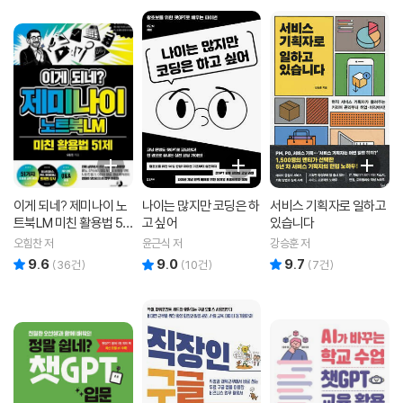
이게 되네? 제미나이 노
나이는 많지만 코딩은 하
서비스 기획자로 일하고
트북LM 미친 활용법 51
고 싶어
있습니다
제
오힘찬 저
윤근식 저
강승훈 저
9.6
9.0
9.7
리뷰 총점
리뷰 총점
리뷰 총점
(
36
건)
(
10
건)
(
7
건)