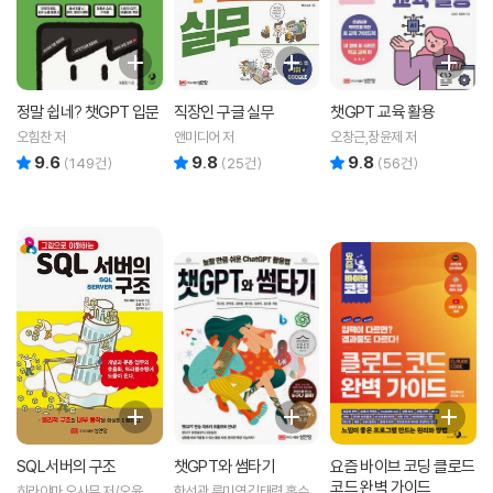
정말 쉽네? 챗GPT 입문
직장인 구글 실무
챗GPT 교육 활용
오힘찬 저
앤미디어 저
오창근,장윤제 저
9.6
9.8
9.8
리뷰 총점
리뷰 총점
리뷰 총점
(
149
건)
(
25
건)
(
56
건)
SQL서버의 구조
챗GPT와 썸타기
요즘 바이브 코딩 클로드
코드 완벽 가이드
히라야마 오사무 저/오윤기,
한선관,류미영,김태령,홍수