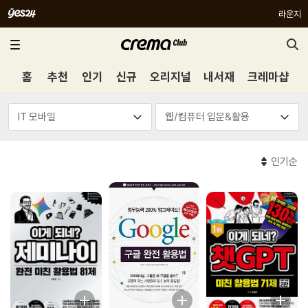
라운지
홈
추천
인기
신규
오리지널
내서재
크레마샵
인기순