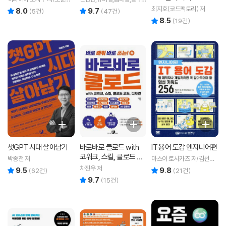
김기태 역
빈,임새이,김도용 저
최지호(코드팩토리) 저
8.0
9.7
리뷰 총점
리뷰 총점
(
5
건)
(
47
건)
8.5
리뷰 총점
(
19
건)
챗GPT 시대 살아남기
바로바로 클로드 with
IT 용어 도감 엔지니어편
코워크, 스킬, 클로드 코
박종천 저
마스이 토시카츠 저/김선숙
드, 디자인
역
차진우 저
9.5
9.8
리뷰 총점
리뷰 총점
(
62
건)
(
21
건)
9.7
리뷰 총점
(
15
건)