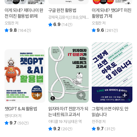
이게 되네? 제미나이 완
구글 완전 활용법
이게 되네? 챗GPT 미친
전 미친 활용법 81제
활용법 71제
강재욱,김응석,신호승,양재
봉,이영희 공저
오힘찬 저
오힘찬 저
6.9
리뷰 총점
(
14
건)
9.8
9.6
리뷰 총점
리뷰 총점
(
164
건)
(
261
건)
챗GPT & AI 활용법
읽자마자 IT 전문가가 되
그렇게 쓰면 아무도 안
는 네트워크 교과서
읽습니다
앤미디어 저
아티클 19 저/심태은 역
전주경 저
9.7
리뷰 총점
(
50
건)
9.2
9.7
리뷰 총점
리뷰 총점
(
20
건)
(
31
건)