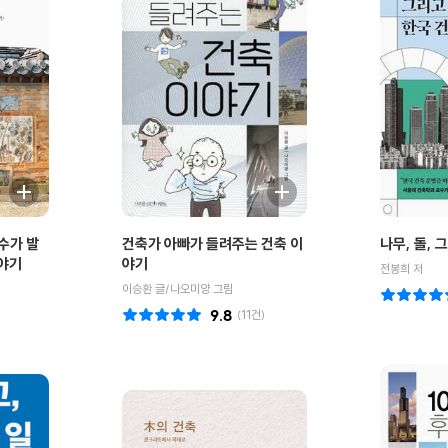
교수가 발
건축가 아빠가 들려주는 건축 이
나무, 돌, 
이야기
야기
전봉희 저
이승환 글/나오미양 그림
9.8
(
11
건)