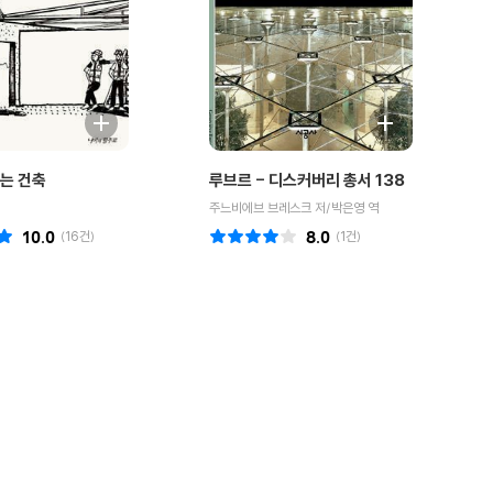
는 건축
루브르 - 디스커버리 총서 138
주느비에브 브레스크 저/박은영 역
10.0
(
16
건)
8.0
(
1
건)