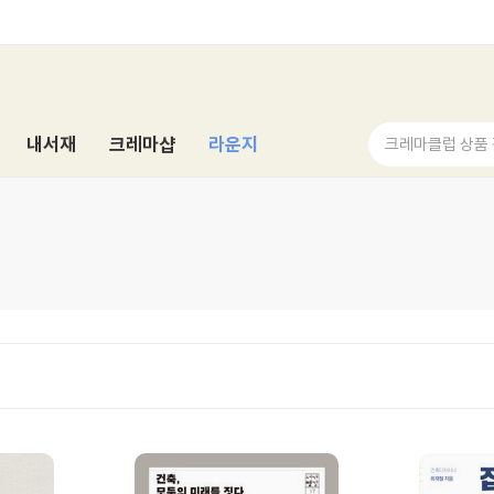
내서재
크레마샵
라운지
크레마클럽 상품