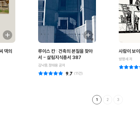
씨 댁의
루이스 칸 : 건축의 본질을 찾아
사람이 보이
서 - 살림지식총서 387
방명세 저
김낙중,정태용 공저
9.7
(
11
건)
1
2
3