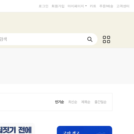
로그인
회원가입
마이페이지
카트
주문/배송
고객센터
 검색
인기순
최신순
제목순
출간일순