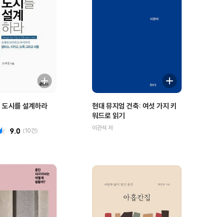
의 도시를 설계하라
현대 뮤지엄 건축: 여섯 가지 키
워드로 읽기
이관석 저
9.0
(
10
건)