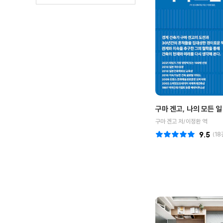
구마 겐고, 나의 모든 일
구마 겐고 저/이정환 역
9.5
(
18