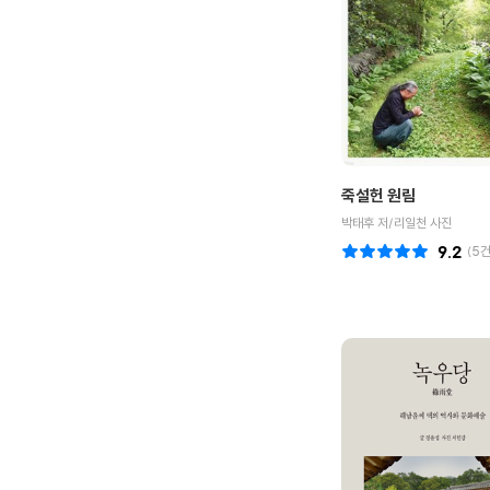
죽설헌 원림
박태후 저/리일천 사진
9.2
(
5
건