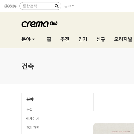
통합검색
분야
분야
홈
추천
인기
신규
오리지널
건축
분야
소설
에세이 시
경제 경영