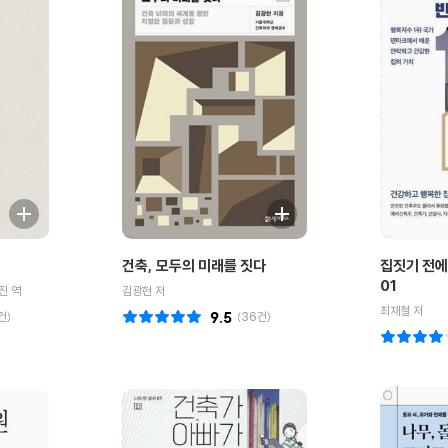
건축, 모두의 미래를 짓다
집짓기 전에
01
진 역
김광현 저
최재철 저
건)
9.5
(
36
건)