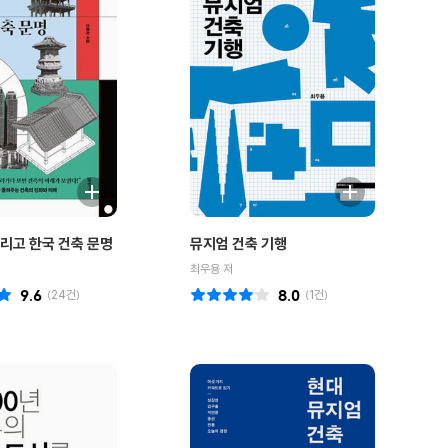
그리고 한국 건축 문명
뮤지엄 건축 기행
최우용 저
9.6
(
24
건)
8.0
(
1
건)