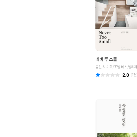
네버 투 스몰
2.0
(
1
건