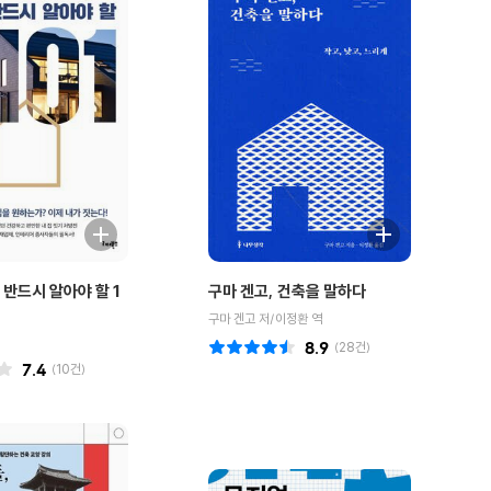
 반드시 알아야 할 1
구마 겐고, 건축을 말하다
구마 겐고 저/이정환 역
8.9
(
28
건)
7.4
(
10
건)