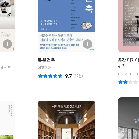
못된 건축
공간 디자이
까?
콜린 치 기획/조엘 비스,엘리자베스 프라이스 저/정은 역
이경훈 저
CSLV EDITI
)
9.7
(
12
건)