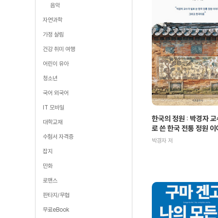
음악
자연과학
가정 살림
건강 취미 여행
어린이 유아
청소년
국어 외국어
IT 모바일
한국의 정원 : 박경자 
대학교재
로 쓴 한국 전통 정원 
수험서 자격증
박경자 저
잡지
만화
로맨스
판타지/무협
무료eBook