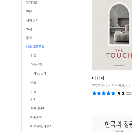
자기계발
인문
사회 정치
역사
종교
예술 대중문화
건축
대중문화
디자인/공예
더 터치
무용
킨포크,놈 아키텍츠 공저/박여
미술
9.3
(
22
사진
연극/공연
예술기행
예술일반/예술사