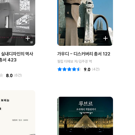
 실내디자인의 역사
가우디 - 디스커버리 총서 122
총서 423
필립 티에보 저/김주경 역
9.0
(
4
건)
8.0
(
6
건)