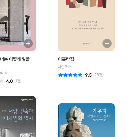
너는 어떻게 일할
아홉칸집
차민주 저
ON 저
9.5
(
28
건)
4.0
(
1
건)