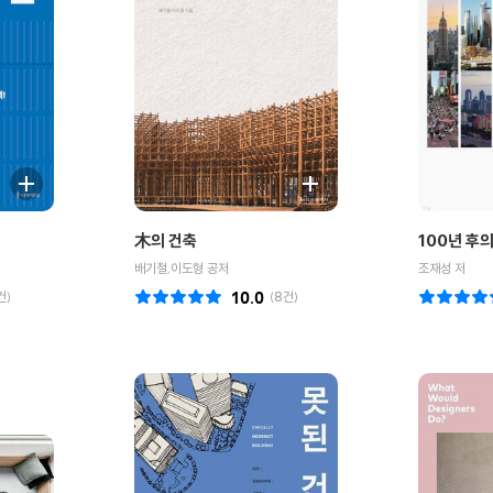
木의 건축
100년 후
배기철,이도형 공저
조재성 저
건)
10.0
(
8
건)