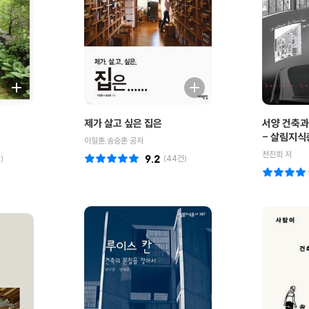
제가 살고 싶은 집은
서양 건축과
- 살림지식
이일훈,송승훈 공저
천진희 저
)
9.2
(
44
건)