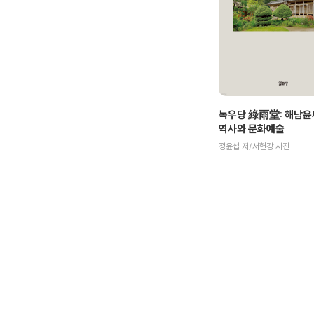
녹우당 綠雨堂: 해남윤
역사와 문화예술
정윤섭 저/서헌강 사진