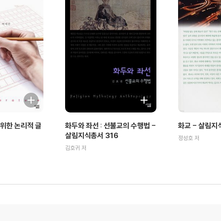
위한 논리적 글
화두와 좌선 : 선불교의 수행법 -
화교 - 살림지
살림지식총서 316
정성호 저
김호귀 저