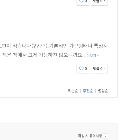
댓글
0
0
도판이 적습니다(????).기본적인 가구형태나 특정시
이 작은 책에서 그게 가능하진 않으니까요;;
더보기
댓글
0
0
최근순
추천순
별점순
|
|
작성 시 유의사항