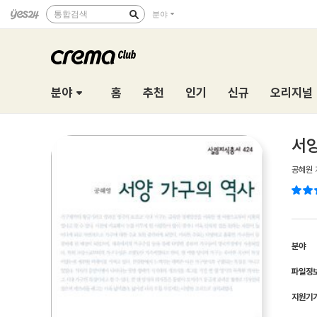
통합검색
분야
분야
홈
추천
인기
신규
오리지널
서양
공혜원
분야
파일정
지원기