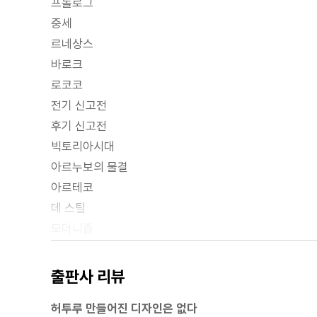
프롤로그
중세
르네상스
바로크
로코코
전기 신고전
후기 신고전
빅토리아시대
아르누보의 물결
아르테코
데 스틸
모더니즘
1940~1950년대
플라스틱가구
출판사 리뷰
대안으로서의 디자인
허투루 만들어진 디자인은 없다
디자인의 다원화