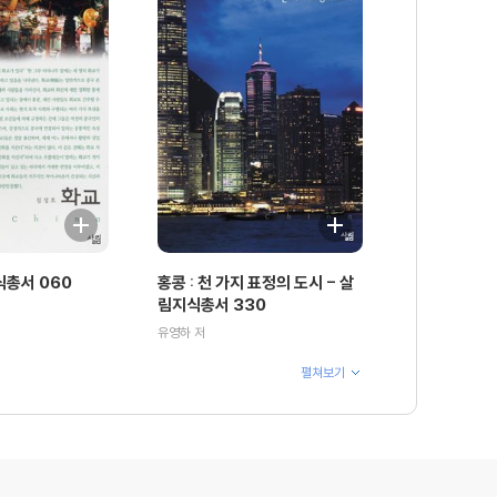
식총서 060
홍콩 : 천 가지 표정의 도시 - 살
림지식총서 330
유영하 저
펼쳐보기