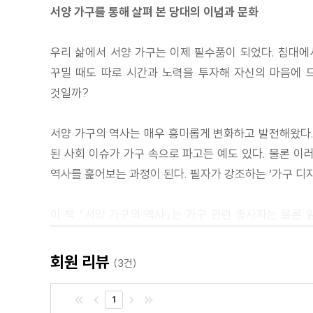
서양 가구를 통해 살펴 본 당대의 이념과 문화
1990~2000년대
우리 삶에서 서양 가구는 이제 필수품이 되었다. 침대에
꾸밀 때도 따로 시간과 노력을 투자해 자신의 마음에 
것일까?
서양 가구의 역사는 매우 흥미롭게 변화하고 발전해왔다.
된 사회 이슈가 가구 속으로 파고든 예도 있다. 물론 이
역사를 훑어보는 과정이 된다. 필자가 강조하는 ‘가구 디
이 책 『서양 가구의 역사』는 가구 관련 종사자는 물론
그들의 대표작품을 소개하는 데 주안점을 두었다. 아울러
이집트인들은 왜 금으로 의자를 만들었을까?’ ‘나폴레
회원 리뷰
(3건)
가구와 역사의 흥미로운 관계를 몸소 체험하게 될 것이며
1