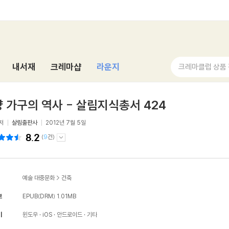
내서재
크레마샵
라운지
크레마클럽 상품
 가구의 역사 - 살림지식총서 424
저
살림출판사
2012년 7월 5일
8.2
(
9
건)
예술 대중문화
>
건축
보
EPUB(DRM)
1.01MB
기
윈도우
iOS
안드로이드
기타