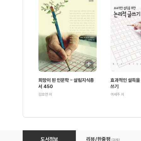
희망이 된 인문학 - 살림지식총
효과적인 설득을 
서 450
쓰기
김호연 저
여세주 저
서양 가구의 역사 - 살림지식총서 424
도서정보
리뷰/한줄평
(3/
6
)