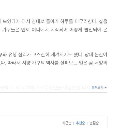
에 모였다가 다시 침대로 돌아가 하루를 마무리한다. 집을
한 가구들은 언제 어디에서 시작되어 어떻게 발전되어 온
구와 유행 심리가 고스란히 새겨지기도 했다. 당대 논란이
었다. 따라서 서양 가구의 역사를 살펴보는 일은 곧 서양의
 분류하고, 각 시대에 가구디자인을 이끌었던 디자이너들과
펼쳐보기
시각적 요소, 감성적인 부분까지 풀어내려 애썼다. ‘고대
아우르는 흥미로운 질문들의 답을 찾아가는 동안 독자들은
하게 될 것이다.
최근순
추천순
별점순
|
|