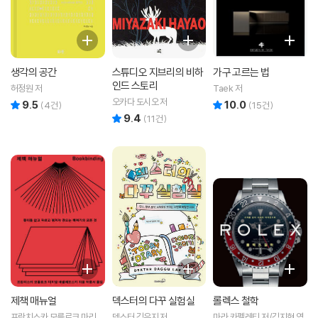
생각의 공간
스튜디오 지브리의 비하
가구 고르는 법
인드 스토리
허정원 저
Taek 저
오카다 도시오 저
9.5
10.0
리뷰 총점
리뷰 총점
(
4
건)
(
15
건)
9.4
리뷰 총점
(
11
건)
제책 매뉴얼
덱스터의 다꾸 실험실
롤렉스 철학
프란치스카 모를로크,마리암
덱스터 김은지 저
마라 카펠레티 저/김지현 역