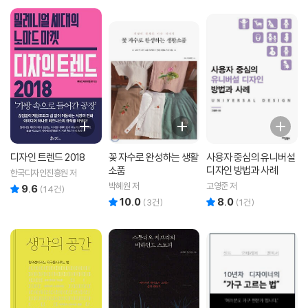
디자인 트렌드 2018
꽃 자수로 완성하는 생활
사용자 중심의 유니버설
소품
디자인 방법과 사례
한국디자인진흥원 저
박혜원 저
고영준 저
9.6
리뷰 총점
(
14
건)
10.0
8.0
리뷰 총점
리뷰 총점
(
3
건)
(
1
건)