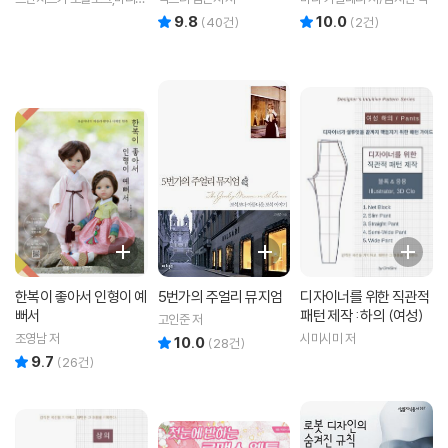
바셸레프스키 저/박중서 역
9.8
10.0
리뷰 총점
리뷰 총점
(
40
건)
(
2
건)
한복이 좋아서 인형이 예
5번가의 주얼리 뮤지엄
디자이너를 위한 직관적
뻐서
패턴 제작 : 하의 (여성)
고인준 저
조영남 저
시미시미 저
10.0
리뷰 총점
(
28
건)
9.7
리뷰 총점
(
26
건)