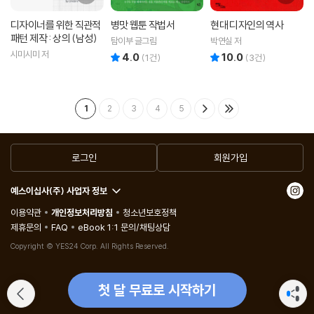
디자이너를 위한 직관적
병맛 웹툰 작법서
현대 디자인의 역사
패턴 제작 : 상의 (남성)
탐이부 글그림
박연실 저
시미시미 저
4.0
10.0
리뷰 총점
리뷰 총점
(
1
건)
(
3
건)
1
2
3
4
5
로그인
회원가입
예스이십사(주) 사업자 정보
이용약관
개인정보처리방침
청소년보호정책
제휴문의
FAQ
eBook 1:1 문의/채팅상담
Copyright © YES24 Corp. All Rights Reserved.
첫 달 무료로 시작하기