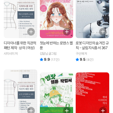
디자이너를 위한 직관적
첫눈에 반하는 로맨스 웹
로봇 디자인의 숨겨진 규
패턴 제작 : 상의 (여성)
툰
칙 - 살림지식총서 367
시미시미 저
김달님 글그림
구신애 저
9.9
9.5
리뷰 총점
리뷰 총점
(
17
건)
(
8
건)