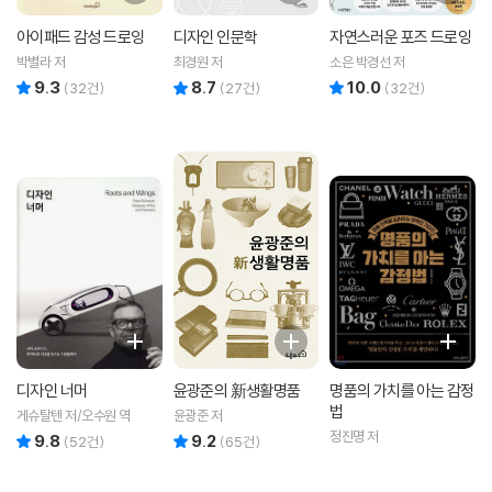
아이패드 감성 드로잉
디자인 인문학
자연스러운 포즈 드로잉
박별라 저
최경원 저
소은 박경선 저
9.3
8.7
10.0
리뷰 총점
리뷰 총점
리뷰 총점
(
32
건)
(
27
건)
(
32
건)
디자인 너머
윤광준의 新생활명품
명품의 가치를 아는 감정
법
게슈탈텐 저/오수원 역
윤광준 저
정진명 저
9.8
9.2
리뷰 총점
리뷰 총점
(
52
건)
(
65
건)