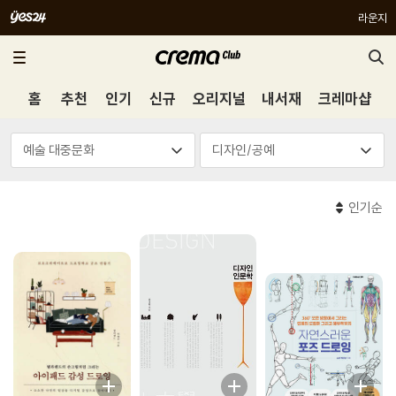
라운지
홈
추천
인기
신규
오리지널
내서재
크레마샵
인기순