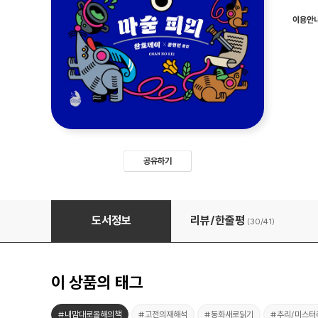
이용안
공유하기
마술 피리
도서정보
리뷰/한줄평
(30/
41
)
이 상품의 태그
#내맘대로올해의책
#고전의재해석
#동화새로읽기
#추리/미스터