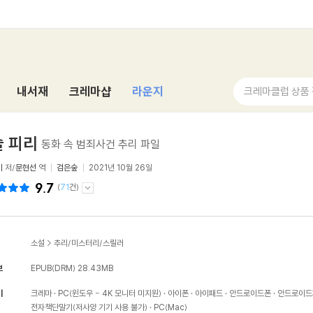
내서재
크레마샵
라운지
크레마클럽 상품
 피리
동화 속 범죄사건 추리 파일
이
저/
문현선
역
검은숲
2021년 10월 26일
9.7
(
71
건)
소설
>
추리/미스터리/스릴러
보
EPUB(DRM)
28.43MB
기
크레마
PC(윈도우 - 4K 모니터 미지원)
아이폰
아이패드
안드로이드폰
안드로이드
전자책단말기(저사양 기기 사용 불가)
PC(Mac)