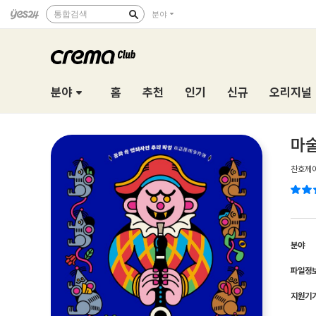
통합검색
분야
분야
홈
추천
인기
신규
오리지널
마술
찬호께
분야
파일정
지원기