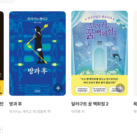
야만
방과 후
달러구트 꿈 백화점 2
히가시노 게이고 저/양윤옥 역
이미예 저
캐