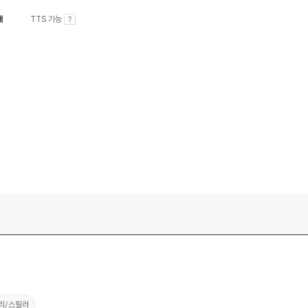
내
TTS 가능
리/스릴러