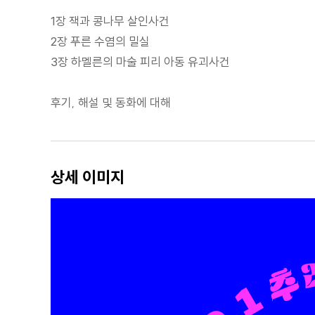
1장 잭과 콩나무 살인사건
2장 푸른 수염의 밀실
3장 하멜른의 마술 피리 아동 유괴사건
후기, 해설 및 동화에 대해
상세 이미지