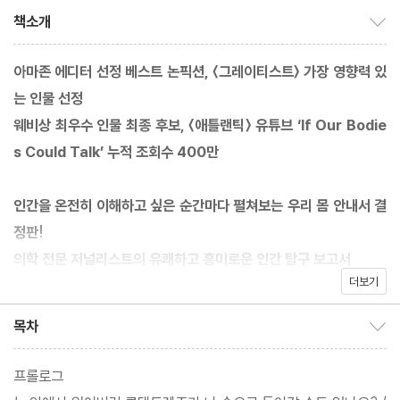
책소개
책소개 보이기/감추기
아마존 에디터 선정 베스트 논픽션, 〈그레이티스트〉 가장 영향력 있
는 인물 선정
웨비상 최우수 인물 최종 후보, 〈애틀랜틱〉 유튜브 ‘If Our Bodie
s Could Talk’ 누적 조회수 400만
인간을 온전히 이해하고 싶은 순간마다 펼쳐보는 우리 몸 안내서 결
정판!
의학 전문 저널리스트의 유쾌하고 흥미로운 인간 탐구 보고서
더보기
미국 시사주간지 〈애틀랜틱〉의 유튜브 인기 채널 중 하나로 누적 조
목차
목차 보이기/감추기
회수 400만 회를 돌파하며 화제를 모았던 ‘If Our Bodies Could
Talk’ 시리즈가 한 권의 책으로 엮여 나왔다. 출간 즉시 아마존 베스
프롤로그
트셀러로 주목받은 제임스 햄블린의 첫 번째 책 《우리 몸이 말을 할