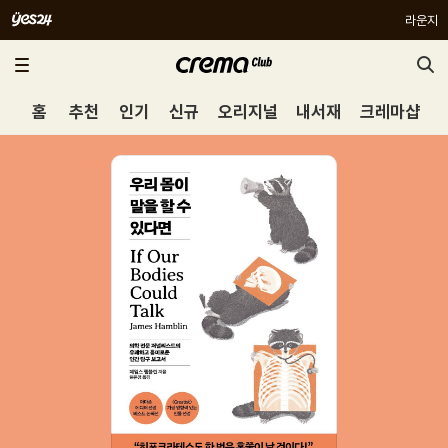
라운지
홈
추천
인기
신규
오리지널
내서재
크레마샵