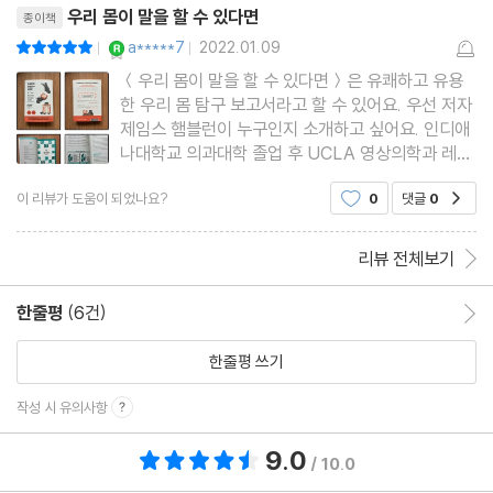
제 심장은 뛰어야 한다는 걸 어떻게 알죠? /급성 심장사란 무엇인가
우리 몸이 말을 할 수 있다면
종이책
요? /심장박동이 왜 엉망이 되나요? /심방세동이 그렇게 흔하다면
YES마니아 : 로얄
a*****7
2022.01.09
평점10점
|
|
저에게도 있을까요? /감기 치료약은 왜 없나요? /코감기에 걸릴 때
＜우리 몸이 말을 할 수 있다면＞은 유쾌하고 유용
한 우리 몸 탐구 보고서라고 할 수 있어요. 우선 저자
마다 항생제가 꼭 필요한 것은 아니라고 어떻게 설득하면 좋을까
제임스 햄블런이 누구인지 소개하고 싶어요. 인디애
요? /페니실린은 곰팡이로 만드나요? /시퍼런 콧물이 나오면 항생
나대학교 의과대학 졸업 후 UCLA 영상의학과 레지
제를 먹어야 한다는 뜻일까요? /암의 원인은 무엇인가요? /만약 코
던트 과정을 거쳐 현재는 매거진 ＜애틀랜틱＞ 작가
이 리뷰가 도움이 되었나요?
0
댓글
0
공감
이자 수석 편집자로 활동하고 있어요. '우리 몸이 말
를 잃게 되면 과학으로 코를 다시 만들 수 있을까요? /노화는 피할
을 할 수 있다면' 비디오 시리즈가 웨비 최우수 인물
수 없는 건가요? /인간의 수명은 충분한가요? /코에 난 여드름을 짜
왕 수상작의 최종 후보
리뷰 전체보기
다가 정말 죽을 수도 있나요? /사후 경직이란 무엇인가요? /죽은 사
람의 몸에서는 어떤 일이 일어나나요? /사후 개인의 신체 데이터에
한줄평
(6건)
한줄평 이동
는 어떤 일이 생기나요?
한줄평 쓰기
에필로그
작성 시 유의사항
참고 문헌
9.0
총 평점 9.0점
/ 10.0
추천 도서 목록