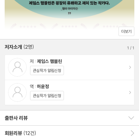
2장. 인지: 감각 작용
가려움이란 무엇인가요? /가려운 곳을 긁으면 왜 기분이 좋을까요?
/면역력을 ‘증진’할 수 있나요? /백신은 어떻게 작용하나요? /카페
더보기
인이 수명을 늘려주나요? /휴대전화가 암을 유발하는지 아직도 알
저자소개
(2명)
수 없나요? /귀에서 왜 소리가 날까요? /당근을 충분히 먹으면 안경
1
/
1
을 완전히 벗을 수 있을까요? /잠은 실제로 몇 시간 자야 할까요? /
저 :
제임스 햄블린
낮잠 잘 때는 침을 흘리는데 밤에 잘 때는 왜 안 흘릴까요? /자기 전
이동
관심작가 알림신청
에 휴대전화를 보면 정말 안 되나요? /멜라토닌으로 잠이 들 수 있
을까요? /잠을 덜 잘 수 있는 훈련이 가능할까요? /가끔 태양을 쳐
역 :
허윤정
이동
다보는 게 정말 그렇게 안 좋은가요? /제가 발작을 일으켰나요? /웃
관심작가 알림신청
음은 어떻게 약이 되나요?
출판사 리뷰
출판사 리뷰 보이기/감추기
3장. 먹기: 생명 유지
배 속에서 왜 꾸르륵 소리가 날까요? /밤늦게 왜 나쁜 음식이 당길
회원리뷰
(12건)
회원리뷰 이동