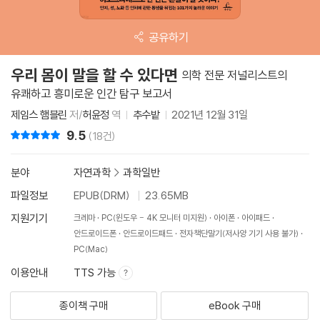
공유하기
우리 몸이 말을 할 수 있다면
의학 전문 저널리스트의
유쾌하고 흥미로운 인간 탐구 보고서
제임스 햄블린
저/
허윤정
역
추수밭
2021년 12월 31일
9.5
리뷰 총점
(18건)
분야
자연과학
>
과학일반
파일정보
EPUB(DRM)
23.65MB
지원기기
크레마
PC(윈도우 - 4K 모니터 미지원)
아이폰
아이패드
안드로이드폰
안드로이드패드
전자책단말기(저사양 기기 사용 불가)
PC(Mac)
이용안내
TTS 가능
종이책 구매
eBook 구매