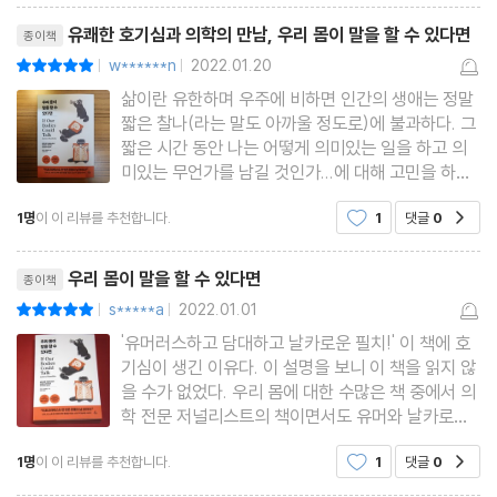
까요? /대장내시경, 이게 최선인가요? /종합비타민을 먹어도 괜찮
리뷰제목
유쾌한 호기심과 의학의 만남, 우리 몸이 말을 할 수 있다면
종이책
을까요? /모든 사람에게서 왜 입냄새가 나죠? /탄수화물과 지방, 어
w******n
2022.01.20
평점10점
|
|
느 것이 더 나쁜가요? /글루텐이란 무엇인가요? /달걀이 오트밀보
삶이란 유한하며 우주에 비하면 인간의 생애는 정말
다 건강에 좋을까요? /프로바이오틱스는 효과가 있나요? /고과당
짧은 찰나(라는 말도 아까울 정도로)에 불과하다. 그
옥수수 시럽은 ‘진짜’ 당보다 얼마나 더 나쁜가요? /혀에 피어싱한
짧은 시간 동안 나는 어떻게 의미있는 일을 하고 의
미있는 무언가를 남길 것인가...에 대해 고민을 하면
고리가 빠져서 실수로 삼키면 어떻게 되나요? /유제품을 먹어야지,
할수록 보다 의미있는 것을 이루기 위해 필요한 시간
안 그럼 나중에 뼈가 부러질까요? /우리는 고기를 먹도록 만들어졌
1명
이 이 리뷰를 추천합니다.
1
댓글
0
공감
을 확보하려면 건강하게 오래 살기 위해 노력하고 신
나요?
경을 많이 써야한다는 결론에 도달하게 된다. 특히
리뷰제목
요즘 같이
우리 몸이 말을 할 수 있다면
종이책
4장. 마시기: 수분 보충
s*****a
2022.01.01
평점10점
|
|
하루에 물을 여덟 잔씩 마셔야 하나요? /그럼 스포츠 음료를 마셔야
'유머러스하고 담대하고 날카로운 필치!' 이 책에 호
기심이 생긴 이유다. 이 설명을 보니 이 책을 읽지 않
할까요? /왜 그렇게 많은 사람이 탈수증으로 사망하나요? /스마트
을 수가 없었다. 우리 몸에 대한 수많은 책 중에서 의
워터는 어떨까요? /주스는 건강에 좋은가요? /왜 비타민워터가 있
학 전문 저널리스트의 책이면서도 유머와 날카로운
필치까지 장착했다면 당연히 읽어봐야겠다는 생각이
을까요? /탄산수를 마시면 일반 물을 마시는 것과 마찬가지인가요?
1명
이 이 리뷰를 추천합니다.
1
댓글
0
공감
들었다. 이 책에는 인지, 성, 노화 등 인체에 관한 통
/양치질은 탄산음료를 마신 후에 해야 할까요, 그 전에 해야 할까
념을 뒤집는 101가지 놀라운 이야기가 담겨 있다고