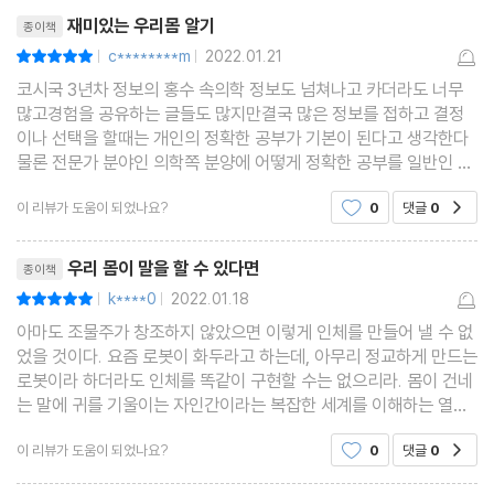
리뷰제목
요? /치아 미백은 어떻게 작용하나요? /불소는 어떻게 작용하나요?
한다. 어떤 이
재미있는 우리몸 알기
종이책
/사람들은 왜 유당에 내성이 없나요? /술은 정말 뇌세포를 죽이나
c********m
2022.01.21
평점10점
|
|
요? /‘내추럴’ 와인이란 무엇인가요?
코시국 3년차 정보의 홍수 속의학 정보도 넘쳐나고 카더라도 너무
많고경험을 공유하는 글들도 많지만결국 많은 정보를 접하고 결정
이나 선택을 할때는 개인의 정확한 공부가 기본이 된다고 생각한다
5장. 관계: 성
물론 전문가 분야인 의학쪽 분양에 어떻게 정확한 공부를 일반인 한
남자는 왜 젖꼭지가 있을까요? /젖꼭지는 왜 성적 대상인가요? /음
다고 생각하겠지만적어도 궁금한 부분에 과학적인 근거가 바탕이
경은 왜 그런 모습인가요? /조루의 기준은 몇 분인가요? /남자는 왜
이 리뷰가 도움이 되었나요?
0
댓글
0
공감
되는 합리적인 기준을 가지고 있다면 조금더 현명한 선
오르가슴을 여러 번 느끼지 못할까요? /평균 음핵의 크기는 어느 정
리뷰제목
우리 몸이 말을 할 수 있다면
종이책
도인가요? /지스팟은 존재하나요? /왜 여성용 비아그라는 없나요?
k****0
2022.01.18
평점10점
|
|
/꽉 끼는 바지는 얼마나 위험한가요? /우리 아이가 자기 몸과 성을
아마도 조물주가 창조하지 않았으면 이렇게 인체를 만들어 낼 수 없
긍정적으로 이해하도록 도우려면 무엇을 할 수 있을까요? /의사들
었을 것이다. 요즘 로봇이 화두라고 하는데, 아무리 정교하게 만드는
은 성전환에 대해 훈련을 받나요? /구강성교로도 매독에 걸릴 수 있
로봇이라 하더라도 인체를 똑같이 구현할 수는 없으리라. 몸이 건네
는 말에 귀를 기울이는 자인간이라는 복잡한 세계를 이해하는 열쇠
나요? /제 생식기의 세포들이 어떻게 다른 사람의 뇌를 만드나요?
가 된다는 말은 그만큼 우리네 몸에서 발생하는 오묘함을 말해 주는
이 리뷰가 도움이 되었나요?
0
댓글
0
공감
것이리라. 몸의 작용에 대하여 신경을 쓰
6장. 지속: 죽음
리뷰제목