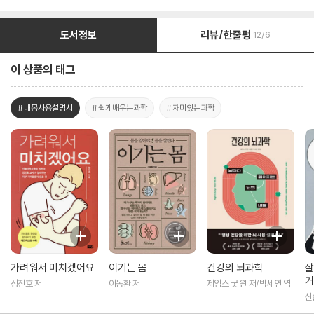
도서정보
리뷰/한줄평
12/6
이 상품의 태그
#내몸사용설명서
#쉽게배우는과학
#재미있는과학
가려워서 미치겠어요
이기는 몸
건강의 뇌과학
살
거
정진호 저
이동환 저
제임스 굿 윈 저/박세연 역
신