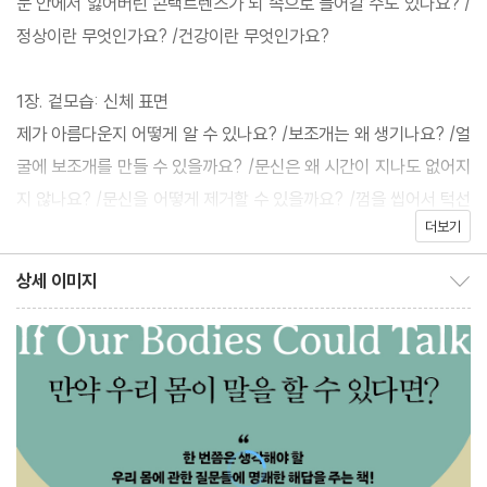
눈 안에서 잃어버린 콘택트렌즈가 뇌 속으로 들어갈 수도 있나요? /
수 있다면》은 저자 특유의 유머러스하면서도 담대하고 날카로운 필
정상이란 무엇인가요? /건강이란 무엇인가요?
치로 몸에 관한 101가지 진실을 이야기한다. 저자는 전공의 과정 중
에 온갖 세포부터 근육, 동맥들의 이름과 각종 약물이 일으킬 수 있
1장. 겉모습: 신체 표면
는 부작용 등 의학적 ‘사실’을 외우는 것보다 인체 너머 ‘진실’에 다
제가 아름다운지 어떻게 알 수 있나요? /보조개는 왜 생기나요? /얼
가가는 것이 인간을 이해하는 데 훨씬 중요하다는 것을 깨닫고 글을
굴에 보조개를 만들 수 있을까요? /문신은 왜 시간이 지나도 없어지
쓰기 시작했다. 단순히 신체 구조와 기능을 풀이하는 책은 많지만,
지 않나요? /문신을 어떻게 제거할 수 있을까요? /껌을 씹어서 턱선
왜 우리가 우리 몸을 제대로 알지 못하는지를 다룬 책은 없을 것이
더보기
을 더 뚜렷하게 만들 수 있을까요? /턱을 더 매력적으로 만들 수 있
다. 햄블린은 하나의 몸을 인간이라는 전체 맥락으로 접근하는 놀라
을까요? /어떤 사람은 눈이 왜 파랄까요? /비중격 만곡증이란 무엇
상세 이미지
운 통찰력을 발휘하며 몸속 우주라는 거대한 세계로 우리를 안내한
상세 이미지 보이기/감추기
인가요? /몸털과 속눈썹은 계속 자라지 않는데 머리카락은 왜 계속
다. 엉뚱한 호기심으로 시작해 ‘정상이란 무엇인가’, ‘건강이란 무엇
자랄까요? /속눈썹을 아예 없앨 수 있을까요? /곱슬머리는 왜 생길
인가’ 하는 근원적 물음까지 관통하는 이 책은 의학의 표면과 이면을
까요? /털을 깎거나 자르면 털이 다시 더 빨리 자라나요? /제 키는
자유롭게 넘나들며 인간의 복잡성을 파헤친다. 독자들은 내 몸에 관
다 큰 건가요? 그게 아니라면 더 클 수 있을까요? /햇빛화상이란 무
한 단편적인 사실은 물론 그것이 타인과 세상에 대한 이해로 확장되
엇인가요? /여자들은 대부분 왜 목에 툭 튀어나온 울대뼈가 없을까
는 경이로운 순간을 마주하게 될 것이다.
요? /우리는 페로몬에 끌리는 존재 아닌가요?