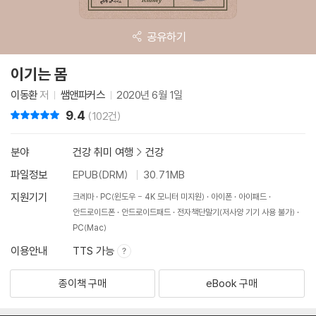
공유하기
이기는 몸
이동환
저
쌤앤파커스
2020년 6월 1일
9.4
리뷰 총점
(102건)
분야
건강 취미 여행
>
건강
파일정보
EPUB(DRM)
30.71MB
지원기기
크레마
PC(윈도우 - 4K 모니터 미지원)
아이폰
아이패드
안드로이드폰
안드로이드패드
전자책단말기(저사양 기기 사용 불가)
PC(Mac)
이용안내
TTS 가능
종이책 구매
eBook 구매