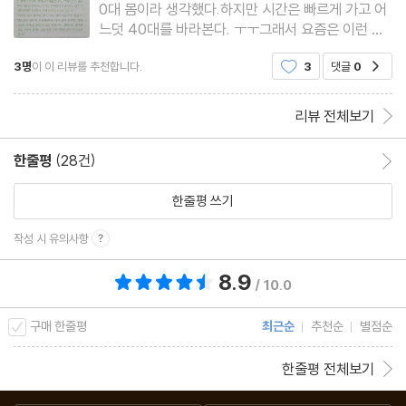
0대 몸이라 생각했다.하지만 시간은 빠르게 가고 어
10 장수의 기본조건, 뼈와 근육_211
느덧 40대를 바라본다. ㅜㅜ그래서 요즘은 이런 책
우리가 잘 몰랐던 뼈와 근육의 일 · 중년의 공포, 뼈에 구멍이 생기는
도 눈에 들어온다. 유용하게 잘 읽었지만 슬픈 일이
이유 · 사코페니아, 근육이 줄어드는 병 · 근육이 사라질 때 혈관에
3명
이 이 리뷰를 추천합니다.
3
댓글
0
공감
다.세 파트로 구성된 이 책은 보이지 않는 몸속 미시
세계에서 출발해서 뇌, 심장, 폐, 간 등 주요 기관, 그
생기는 일 · 나이 들어도 팔팔할 수 있는 적정 근육량 · 근육의 감소
리고 먹고 자고 숨 쉬
리뷰 전체보기
는 통증을 유발한다 · 목디스크를 예방하기 위한 거북목 진단법 · 만
성적인 허리 통증, 허리디스크일까? · 중년에 찾아오는 불편한 손님,
한줄평
(28건)
한줄평 이동
오십견
한줄평 쓰기
11 몸 밖 세상과 연결된 통로, 눈, 귀, 코_235
작성 시 유의사항
시력을 떨어트리는 안구건조증 · 녹내장은 왜 생기는 걸까? · 안과검
8.9
총 평점 8.9점
진 소홀했다가 걸릴 수 있는 치명적 질환 · 이명은 불치병이 아니다 ·
/ 10.0
날씨가 추워질 때 자주 어지럽다면 ‘이것’ 의심해라 · 여성보다 남성
구매 한줄평
최근순
추천순
별점순
에게 대머리가 많은 이유 · 탈모 클리닉에 가면 꼭 지키라고 하는 것
들
한줄평 전체보기