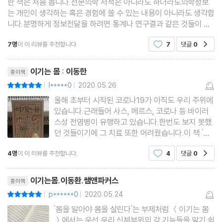
한 책은 처음 봅니다.전문의학 서적은 아니라도 하더라도의학정보
폐렴과 천식, 그리고 폐결핵 · 숨이 답답한 호흡곤란, 폐렴일까? · 담
는 개인이 생각하는 혹은 경험에 쓸 수 있는 내용이 아니라도 생각합
배와 폐에 관한 오만가지 생각 · 엑스레이 한 장으로 안심하지 마라
니다.분명하게 정보전달을 하려면 통계나 연구결과 같은 것들이 있
어야 하는데 어떤 내용으로 그런 주장을 하는지 근거가 없습니다.특
7명
이 이 리뷰를 추천합니다.
7
댓글
0
공감
히나 책의 주요 내용으로 기재된 유해한 유산균에 관
05 해독을 위한 최후의 보루, 간_132
리뷰제목
간이 해독하는 방법 · 만성 간염 관리가 간암을 막는다 · 술 한 방울
이기는 몸 : 이동한
종이책
못 마셔도 지방간이 올 수 있다 · 초음파 검사 vs. 혈액검사, 뭐가 맞
l*****0
2020.05.26
평점10점
|
|
을까?
올해 초부터 시작된 코로나19가 아직도 우리 주위에
있습니다.근래들어 사스, 메르스, 코로나 등 바이러
스성 전염병이 유행하고 있습니다.한번도 보지 못했
06 생명의 시작과 끝, 심장_144
던 것들이기에 그 치료 또한 어려웠습니다.이 책 '이
눈에 보이는 정맥, 손에 잡히는 동맥 · 갑작스럽게 심장이 두근거리
기는 몸'은 우리 스스로 이러한 바이러스나 세균들로
4명
이 이 리뷰를 추천합니다.
4
댓글
0
는 이유 · 가슴 통증이 보내는 위험한 시그널 · 침묵의 살인자, 고혈
공감
부터 보호할 수 있는 방법들을 알려주고 있습니다.
아픈 몸을 낫게 해주는 의사들도 이구동성으로 하는
압 · 내 혈압 사용 설명서, 스스로 관리할 수 있다 · 고혈압과 동반되
리뷰제목
말이 있습니다.'치료
이기는몸.이동환.쌤앤파커스
종이책
는 여러 가지 문제들 · 환절기에 새벽운동이 위험한 이유 · 심장 질
p******0
2020.05.24
평점10점
|
|
환, 간단히 진단해보는 방법
'몸을 알아야 몸을 살린다'는 부제처럼 ＜이기는 몸
＞에서는 우선 우리 신체부위의 각 기능들을 알기 쉽