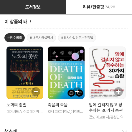
도서정보
리뷰/한줄평
74/28
이 상품의 태그
#장수비법
#내몸사용설명서
#의사가알려주는건강법
노화의 종말
죽음의 죽음
암에 걸리지 않고 장
수하는 30가지 습관
데이비드 A. 싱클레어,매슈
호세 코르데이로,데이비드
D. 러플랜트 공저/이한음
우드 공저/박영숙 역
곤도 마코토 저/홍성민 역
역
책소개
책소개 보이기/감추기