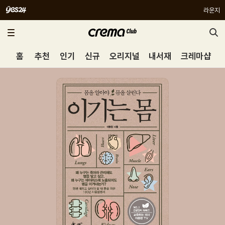
라운지
홈
추천
인기
신규
오리지널
내서재
크레마샵