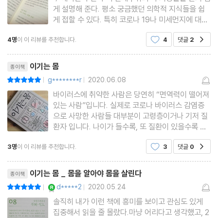
07 우리 몸의 컨트롤타워, 뇌_163
게 설명해 준다. 평소 궁금했던 의학적 지식들을 쉽
게 접할 수 있다. 특히 코로나 19나 미세먼지에 대한
본능부터 기억까지, 뇌가 다 한다 · 뇌 노화, 막을 수 없어도 늦출 수
이야기들도 다루고 있어 좋았다.p.8한마디로 면역력
는 있다 · 시냅스는 우리의 인격과 운명을 바꾼다 · 뇌졸중, F.A.S.T
4명
이 이 리뷰를 추천합니다.
4
댓글
2
공감
을 증가시킨다는 것은 우리 몸의 네트워크가 원활하
를 기억하라 · 오메가3가 알츠하이머를 늦춘다
게 작동할 수 있도록 돕는 것입니다. 이 책은 이렇게
리뷰제목
시작합니다. 우
이기는 몸
종이책
08 섭생의 최전선, 위와 식도_181
g********r
2020.06.08
평점10점
|
|
가슴 통증, 역류성 식도염일 수 있다 · 위산과다와 위산부족, 쉽게 구
바이러스에 취약한 사람은 당연히 “면역력이 떨어져
있는 사람”입니다. 실제로 코로나 바이러스 감염증
별하는 법 · 위장 증상을 절대적으로 믿지 마라 · 한국에서 유독 위암
으로 사망한 사람들 대부분이 고령층이거나 기저 질
발병률이 높은 이유 · 여러 가지 위 검사 방법
환자 입니다. 나이가 들수록, 또 질환이 있을수록 면
역력이 낮아 코로나 19에 감염되었을 때 치명적인
3명
이 이 리뷰를 추천합니다.
3
댓글
0
공감
상황에 이를 가능성이 높은 것이죠. (p.45) 코로나1
09 착한 하수처리장, 대장과 소장_197
9. 아마 2020년의 가장 큰 화두는 코로나19였을 테
리뷰제목
장은 신체의 외부일까? 내부일까? · 대장용종은 대장암의 씨앗이다
다. 아마 꽤 오랫동안
이기는 몸 _ 몸을 알아야 몸을 살린다
종이책
· 장만 살려도 몸이 살아난다 · 약해진 장을 해독하는 ‘5R 시스템’ ·
YES마니아 : 로얄
d*****2
2020.05.24
평점10점
|
|
내시경 결과는 정상인데, 왜 배가 아플까?
솔직히 내가 이런 책에 흥미를 보이고 관심도 있게
집중해서 읽을 줄 몰랐다.마냥 어리다고 생각했고, 2