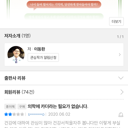
관을 막는 또 하나의 주범, 호모시스테인 · 미국 보스턴에 있는 ‘대변
은행’에서 하는 일 · 장내 세균을 알면 장수가 보인다
더보기
03 몸 네트워크의 자동 시스템, 호르몬_82
저자소개
(1명)
인슐린 분비량이 건강을 좌우하는 이유 · 부족해도 안 되고, 넘쳐도
1
/
1
안 된다 · 생명 유지에 필수, 갑상선호르몬 · 갑상선암은 암도 아닌
저 :
이동환
게 아니다 · 산후풍, 답은 갑상선호르몬에 있다 · 갑상선에 도움이 되
이동
관심작가 알림신청
는 영양소 · 스트레스호르몬이 우리 몸을 지킨다 · 두 얼굴을 가진 스
테로이드 · 만성피로는 부신 때문이다 · 부신 기능을 향상시키는 방
출판사 리뷰
출판사 리뷰 보이기/감추기
법
회원리뷰
(74건)
회원리뷰 이동
Part 2 질병을 이기는 몸
리뷰제목
의학에 카더라는 필요가 없습니다.
종이책
구매
04 내 몸의 공기청정기, 폐_115
s******o
2020.06.02
평점4점
|
|
촉촉한 점막이 폐를 지킨다 · 초미세먼지에 대처하는 우리의 자세 ·
건강에 대하여 관심이 많아 건강서적을자주 봅니다만 이렇게 부실