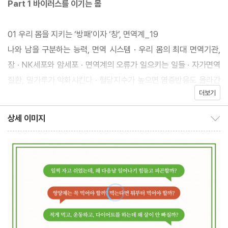
Part 1 바이러스를 이기는 몸
템’이다. 몸의 어디 하나가 잘못된 것이 아니라, 이들의 상호관계가
정상적이지 못할 때 아픈 곳이 생긴다. 쉽게 말해, 장에 탈이 나면 우
01 우리 몸을 지키는 ‘방패’이자 ‘창’, 면역계_19
선 장을 살펴야겠지만, 장‘만의’ 문제로 여기면 안 된다. 호흡이 불편
나와 남을 구분하는 능력, 면역 시스템 · 우리 몸의 최대 면역기관,
하면 폐의 문제를 떠올리겠지만, 결코 폐‘만이’ 그 원인은 아니다. 우
장 · NK세포와 암세포 · 면역계의 오류가 일으키는 일들 · 자가면역
리 몸은 부품을 갈아 끼워 쓰는 기계가 아니기 때문이다. 유기적으로
질환, 밀가루가 악화시킨다 · 혈당지수가 높으면 염증반응도 올라간
작동하는 우리 ‘몸’이라는 시스템을 제대로 알고, 원리를 이해하는
더보기
다 · 면역세포의 균형을 돕는 세 가지 성분 · 입술 물집, 몸이 보내는
것만으로도 질병과 바이러스로부터 우리 몸을 지켜낼 수 있다. ‘이기
위험 신호 · 바이러스를 이기는 사람, 바이러스에 지는 사람 · 유산균
상세 이미지
는 몸’의 진정한 주인이 될 수 있다.
상세 이미지 보이기/감추기
이 패혈증을 유발하는 독?
『이기는 몸』은 여기에서부터 시작한다. 앞으로 50년 이상 더 써야
02 건강을 좌우하는 미시세계, 세포와 미세염증_50
할 우리 몸을 최대한 ‘알고’ 쓰고 ‘아껴’ 쓰자는 것. 내 몸에 대해 제대
나이가 들면 왜 자꾸 피곤해질까? · 세포 속의 보일러, 미토콘드리아
로 이해하고, 몸이 보내는 신호를 알아차리면서 말이다. 바이러스로
· 활성산소의 공격, 노화가 시작된다 · 강력한 항산화작용에 필요한
부터, 질병으로부터 그리고 노화로부터 ‘이기는 몸’을 만들 수 있는
음식 · 똑같이 나이 먹어도 다르게 늙는다 · 나도 모르는 사이 미세염
오만가지 이야기들이 이 책에 담겨 있다.
증이 생기는 이유 · 망가지기 전에 알아둬야 할 미세염증 예방법 · 혈