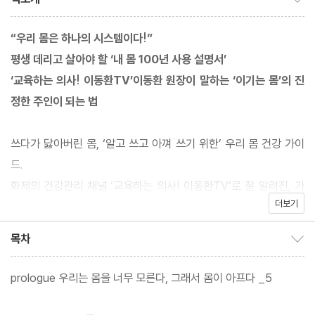
“우리 몸은 하나의 시스템이다!”
평생 데리고 살아야 할 ‘내 몸 100년 사용 설명서’
‘교육하는 의사! 이동환TV’이동환 원장이 말하는 ‘이기는 몸’의 진
정한 주인이 되는 법
쓰다가 닳아버린 몸, ‘알고 쓰고 아껴 쓰기 위한’ 우리 몸 건강 가이
드.
화제의 건강관리 채널 ‘교육하는 의사! 이동환TV’로 잘 알려진, 가
더보기
정의학전문의 이동환 원장이 신간 『이기는 몸』을 펴냈다. 보이지 않
는 우리 몸속 미시세계에서 출발해, 신체 각 주요 기관들의 작동 원
목차
목차 보이기/감추기
리와 관련 질환, 그리고 먹고 자고 숨 쉬고 움직이는 섭생의 모든 것
을 이 책에 담았다.
prologue 우리는 몸을 너무 모른다, 그래서 몸이 아프다 _5
몸은 여러 장기와 뼈, 근육, 뇌 등이 모여 네트워크를 이룬 ‘시스