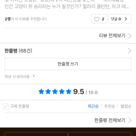
인간 고양이 쥐 승리자는 누가 될것인가? 힐러리 클린턴, 마크 레이
버트등 실존인물의 등장으로 재미를 더한다 앞의 두 작품보다는 인
2명
이 이 리뷰를 추천합니다.
2
댓글
0
공감
간의 비중이 크게 늘어 났다는데 기
리뷰 전체보기
한줄평
(68건)
한줄평 이동
한줄평 쓰기
작성 시 유의사항
9.5
총 평점 9.5점
/ 10.0
구매 한줄평
최근순
추천순
별점순
한줄평 전체보기