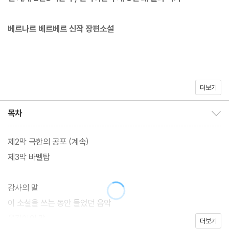
베르나르 베르베르 신작 장편소설
더보기
베스트셀러 작가 베르나르 베르베르의 신작 장편소설 『행성』이 프
랑스 문학 전문 번역가 전미연의 번역으로 출간되었다. 코로나 바이
목차
목차 보이기/감추기
러스가 전 세계에 맹위를 떨치던 2020년 프랑스에서 발표된 이 작
품에는 그 영향이 짙게 깔려 있으며, 베르베르의 전작들에 비해 디스
제2막 극한의 공포 (계속)
토피아 성격이 강하다. 같은 해 봄 발표한 초단편소설 「호모 콘피누
제3막 바벨탑
스」에서 지하에 격리된 신인류를 묘사했던 베르베르는 『행성』에서
는 땅에 발을 딛지 않고 고층 빌딩에 숨어 사는 신인류를 등장시킨
감사의 말
다.
이 소설을 쓰는 동안 들었던 음악
옮긴이의 말
더보기