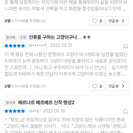
은 통해 성장하려는 저이기에 이번 책을 통해우리의 삶을 비댓어 보
니과연 우리는 저렇게 선택을 하고 화합을 할수있을지내가 만약 주
인공이라면 자식이 있는데 할수 있을지많은 생각이 들었던 책이였
2명
이 이 리뷰를 추천합니다.
2
댓글
0
공감
습니다.그, 베르나르 베르베르 다시금 책이 기다려집
리뷰제목
인류를 구하는 고양이구나... ㅎㅎ
종이책
구매
m******1
2022.05.31
평점10점
|
|
이 책 행성 전에 나왔던 운명에서 고양이 바스테트와 일전을 벌였던
티무르가 뉴욕 본토박이 고양이 대장을 물리치고 새로운 강자로(이
건 스포인데...), 아니 최고 우두머리가 되어 다시 만난다... 살기위한
협상과 지배하기 위한 만남이 이루어져 고양이와 인류는 보스톤 어
느 곳으로 피신. 이 대목이 베르나를 베르베르의 친한파적인 모습이
2명
이 이 리뷰를 추천합니다.
2
댓글
0
공감
또 나온다. 세계적으로 이 작가 베르나
리뷰제목
베르나르 베르베르 신작 행성2
종이책
m**e
2022.05.18
평점10점
|
|
- 『행성』은 독립적으로 읽어도 전혀 지장이 없는 작품이지만 본래
「고양이」에서 출발한 이야기 이다. 「고양이」에서 시작해 「문명」으
로 이어진 모험은 「행성」에ㅔ서 대단원을 맞는다. - 책소새글증-