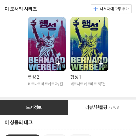
이 도서의 시리즈
내서재에 모두 추가
행성 2
행성 1
베르나르 베르베르 저/전미
베르나르 베르베르 저/전미
연 역
연 역
도서정보
리뷰/한줄평
72/68
이 상품의 태그