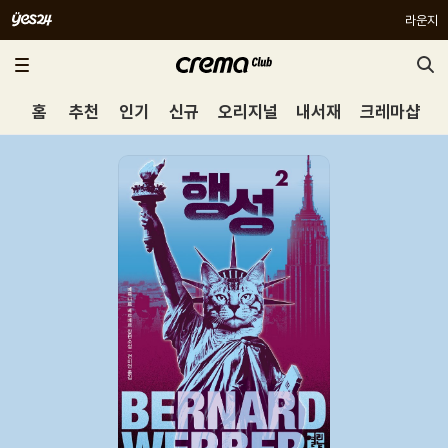
라운지
홈
추천
인기
신규
오리지널
내서재
크레마샵