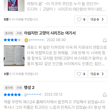
여정의 끝" -이 지구의 주인은 누가 될 것인가!-
돌파하고 이 행성의 운명을 바꿀 수 있을까?
드디어 ＜고양이＞ 시리즈의 대단원의 막이 내린
다. 『고양이 1,2』권부터 시작하여 『문명 1,2』권을 읽
5명
이 이 리뷰를 추천합니다.
5
댓글
0
공감
고 이번에 드디어 『행성 1,2』권을 거쳐 아쉽게도 ＜
고양이＞ 시리즌 끝나게 된다. 인간보다 높은 지능을
리뷰제목
아쉽지만 고양이 시리즈는 여기서
종이책
구매
YES마니아 : 골드
c*******i
2022.08.30
평점8점
|
|
프랑스 쥐 빌런 티무르와 미국 쥐 카포네의 연합으로
더욱 위협적으로 된 쥐떼들. 그에 반해 이 시국에 힘
을 합쳐도 모자랄 판에(고양이 바스테트가 말하는 소
통의 필요) 같은 인간들 사이에서도 인종간, 집단간,
계층간 의견차이로 타워 생존자들의 갈등과 반목이
3명
이 이 리뷰를 추천합니다.
3
댓글
0
공감
계속 된다. 이미 많은 동료들을 잃었지만 바스테트
는 좌절하지 않고 나름 상황을 타개하려고 분투한다.
리뷰제목
로봇 고양이
행성 2
종이책
구매
g********l
2022.09.12
평점10점
|
|
책을 우연히 예스24 홈페이지에서 발견하고 구입해서 읽었습니다
역시나 그의 작품은 최고라는 느낌과 만족도가 있었습니다 항상 책