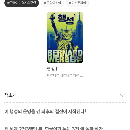
#고양이가역사의주인
#고양이소설
#디스토피아
행성 1
베르나르 베르베르 저/전미
연 역
책소개
책소개 보이기/감추기
이 행성의 운명을 건 최후의 결전이 시작된다!
전 세계 2천3백만 부, 한국어판 누계 3천 쇄 돌파 작가