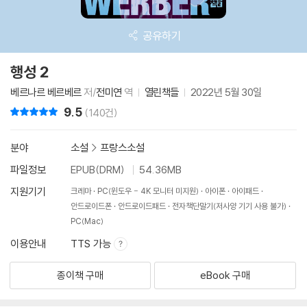
공유하기
행성 2
베르나르 베르베르
저/
전미연
역
열린책들
2022년 5월 30일
9.5
리뷰 총점
(140건)
분야
소설
>
프랑스소설
파일정보
EPUB(DRM)
54.36MB
지원기기
크레마
PC(윈도우 - 4K 모니터 미지원)
아이폰
아이패드
안드로이드폰
안드로이드패드
전자책단말기(저사양 기기 사용 불가)
PC(Mac)
이용안내
TTS 가능
종이책 구매
eBook 구매