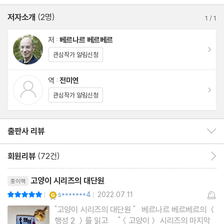
저자소개
(2명)
1
/
1
전쟁과 테러, 감염병 때문에 인구가 8분의 1로 줄어들고 황폐해진
저 :
베르나르 베르베르
세계. 시스템이 마비된 도시는 쓰레기와 쥐들로 뒤덮였다. 주인공 고
이동
관심작가 알림신청
양이 바스테트는 쥐들이 없는 세상을 찾아 '마지막 희망'호를 타고
파리를 떠나 뉴욕으로, 신세계로 향한다. 그러나 뉴욕에 도착한 바스
역 :
전미연
테트 일행을 맞이한 것은 알 카포네라는 우두머리가 이끄는 쥐 군단
이동
관심작가 알림신청
의 공격. 겨우 목숨을 부지한 바스테트의 눈에 고층 빌딩 꼭대기에서
반짝이는 불빛이 보이고, 드론 한 대가 날아온다. 놀랍게도 뉴욕에는
출판사 리뷰
출판사 리뷰 보이기/감추기
약 4만 명의 인간이 쥐를 피해 2백여 개의 고층 빌딩에 숨어 살고 있
었다. 그리고 프리덤 타워에는 102개 인간 집단을 대표하는 총회가
회원리뷰
(72건)
회원리뷰 이동
존재한다. 총회에서는 쥐를 없애기 위해 핵폭탄을 사용하자는 강경
리뷰제목
파가 대두하며 갈등이 심해진다. 바스테트는 103번째 대표 자격을
고양이 시리즈의 대단원
종이책
요구하지만 인간들은 고양이의 의견이라며 무시할 뿐이다. 시시각
YES마니아 : 골드
s*******4
2022.07.11
평점10점
|
|
각 다가오는 쥐 군단의 위협, 무작정 핵폭탄을 쏘려는 인간들, 로봇
"고양이 시리즈의 대단원 " 베르나르 베르베르의 ＜
행성 2 ＞를 읽고 "＜고양이＞ 시리즈의 마지막
고양이 카츠의 등장…… 과연 바스테트는 상상력을 동원해 위기를