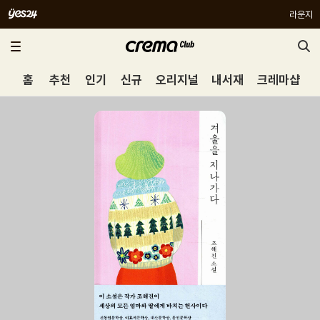
라운지
홈
추천
인기
신규
오리지널
내서재
크레마샵