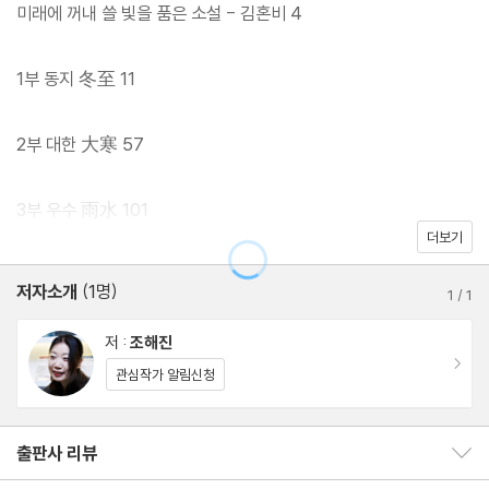
다시 허름한 사랑을 시작합니다.”
미래에 꺼내 쓸 빛을 품은 소설 - 김혼비 4
_박준(시인)
1부 동지 冬至 11
작가정신 중편소설 시리즈 ‘소설, 향’의 여덟 번째 소설, 조해진 작가
의 『겨울을 지나가다』가 출간되었다. 2022년 동인문학상 수상작
2부 대한 大寒 57
『완벽한 생애』와 짧은 소설집 『우리에게 허락된 미래』 이후 2년 만
에 선보이는 신작 소설이다. 2004년 등단한 이래 사회 주변부로 밀
3부 우수 雨水 101
려난 소외된 사람들의 이야기를 일관되게 들려준 조해진 작가는 여
더보기
섯 권의 장편과 다섯 권의 소설집을 발표하고, 신동엽문학상, 이효석
독자에게 쓰는 편지
저자소개
(1명)
문학상, 대산문학상, 동인문학상 등 유수의 문학상을 수상하며 그만
1
/
1
겨울을 지나가는 사람에게 135
의 작품 세계를 펼쳐왔다.
저 :
조해진
이동
관심작가 알림신청
『겨울을 지나가다』는 췌장암 선고를 받은 엄마와 사별한 뒤 홀로 남
겨진 주인공이 엄마의 죽음을 애도하며 다시 일어서는 과정을 그리
출판사 리뷰
출판사 리뷰 보이기/감추기
는 작품이다. 필연적으로 작별을 겪어야 하는 세상의 모든 엄마와 딸