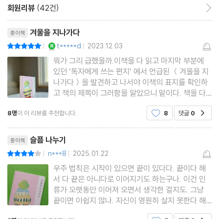
에게 바치는 헌사이자, 커다란 상실의 슬픔 속에서도 또 다른 아픈
회원리뷰
(42건)
회원리뷰 이동
이를 향해 곁을 내어주는 사람들에 관한 이야기다. 지금까지 조해진
리뷰제목
작가가 보여온 타인의 고통과 상처를 보듬는 시선은 여전하지만, 삶
겨울을 지나가다
종이책
그 너머까지를 아우르는 한층 더 깊어진 사유와 정밀하게 세공된 문
YES마니아 : 로얄
t*****d
2023.12.03
평점10점
|
|
체로 보다 따스한 희망을 빛을 선사하고 있다.
뭐가 그리 급했을까.이책을 다 읽고 마지막 부분에
있던 ‘독자에게 쓰는 편지’ 에서 언급된 ＜겨울을 지
나가다＞을 발견하고 나서야 이책의 표지를 확인하
소설은 밤이 연중 가장 긴 날인 ‘동지’와 가장 추운 시기인 ‘대한’, 날
고 책의 제목이 그러함을 알았으니 말이다. 책을 다
읽고 정신을 차려보니 베갯잇이 차갑다. 나이가 들어
씨가 풀려 초목이 싹트는 ‘우수’에 이르기까지 절기의 변화에 따라
8명
이 이 리뷰를 추천합니다.
8
댓글
0
공감
서일까 이책 때문인걸까 눈물이 자꾸만 흐른다. 그래
진행된다. 아픔을 딛고 세상 밖으로 나아가려는 주인공의 옆에는 절
서 베개를 뒤집고는 다시 누웠다. 고맙고 미안합니
리뷰제목
기마다 모습을 달리하는 자연이 있었다. 침묵을 지키는 안개와 둥지
다.이런 시대에 여전
슬픔 나누기
종이책
를 찾아 날아가는 새, 흐르는 물소리를 들려주는 강이 있었다. 엄마
n***8
2025.01.22
평점8점
|
|
가 떠났다는 사실조차 실감할 수 없고, 자신을 향한 걱정이 때론 외
우주 법칙은 시작이 있으면 끝이 있다다. 끝이다 해
로움으로 내몰기도 하지만, “아직은 혼자가 아니”라는 감각이, 어둠
서 다 끝은 아니다로 이어지기도 하는구나. 이건 인
류가 오랫동안 이어져 오면서 생각한 걸지도. 그냥
속에서도 퇴색되지 않는 누군가를 돌보려는 마음이 있었다.
끝이면 아쉽지 않나. 자신이 영원히 살지 못한다 해
도 인류는 다른 사람, 다음 세대로 이어진다는 걸 안
공감