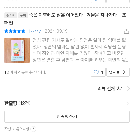
리뷰제목
죽음 이후에도 삶은 이어진다 : 겨울을 지나가다 - 조
종이책
구매
해진
j****y
2024.09.19
평점10점
|
|
영상 편집 기사로 일하는 정연은 얼마 전 엄마를 잃
었다. 정연의 엄마는 남편 없이 혼자서 식당을 운영
하며 정연과 미연 자매를 키웠다. 장녀이고 비혼인
정연은 결혼 후 남편과 두 아이를 키우는 미연의 몫
까지 열심히 엄마를 간병했다. 그래서일까. 정연은
1명
이 이 리뷰를 추천합니다.
1
댓글
0
공감
엄마가 죽고 장례까지 다 치른 후에도 좀처럼 엄마를
보내지 못한다. 엄마가 혼자 살았던 집에 머무르면서
엄마의 옷을 입고 엄
리뷰 전체보기
한줄평
(12건)
한줄평 이동
한줄평 쓰기
작성 시 유의사항