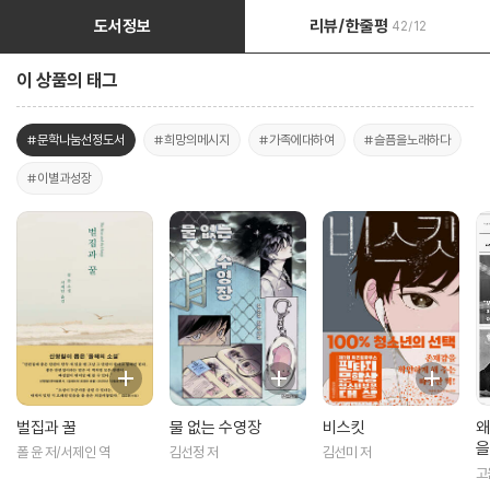
도서정보
리뷰/한줄평
42/12
이 상품의 태그
#문학나눔선정도서
#희망의메시지
#가족에대하여
#슬픔을노래하다
#이별과성장
벌집과 꿀
물 없는 수영장
비스킷
왜
을
폴 윤 저/서제인 역
김선정 저
김선미 저
고