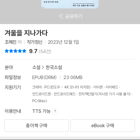
공유하기
겨울을 지나가다
조해진
저
작가정신
2023년 12월 1일
9.7
리뷰 총점
(54건)
분야
소설
>
한국소설
파일정보
EPUB(DRM)
23.06MB
지원기기
크레마
PC(윈도우 - 4K 모니터 미지원)
아이폰
아이패드
안드로이드폰
안드로이드패드
전자책단말기(저사양 기기 사용 불가)
PC(Mac)
이용안내
TTS 가능
종이책 구매
eBook 구매