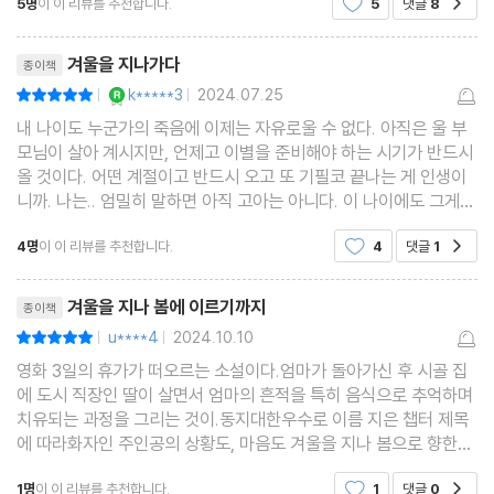
5명
이 이 리뷰를 추천합니다.
5
댓글
8
김혼비 작가는 이 소설을 읽고, “상실 이후의 삶과 애도의 의미에 관
다. 이건 인류만 그런 건 아니다. 나무 동물 목숨 있는
건 다 그렇다. 자연은 있는 그대로 살아가도 사람은
해 사려 깊고 면밀하게 써 내려간” 작품이며 “조해진의 소설을 읽는
리뷰제목
살아가는 뜻을 찾
겨울을 지나가다
종이책
것은 언젠가 무너져 내렸을 때 스스로를 일으켜 세울 힘을 비축해두
YES마니아 : 로얄
k*****3
2024.07.25
평점10점
|
|
는 일”이라고 추천했다. 박준 시인 또한 “별 기대 없이 돌보던 것들
내 나이도 누군가의 죽음에 이제는 자유로울 수 없다. 아직은 울 부
이 실은 나를 보살펴주고 있었다”는 사실을 일깨우며 “다시 허름한
모님이 살아 계시지만, 언제고 이별을 준비해야 하는 시기가 반드시
사랑을 시작”하게 하는 소설이라는 소감을 남겨주었다.
올 것이다. 어떤 계절이고 반드시 오고 또 기필코 끝나는 게 인생이
니까. 나는.. 엄밀히 말하면 아직 고아는 아니다. 이 나이에도 그게
얼마나 감사하고 행복한 일인지. 조금은 알 수 있다. 하지만 그렇다
4명
이 이 리뷰를 추천합니다.
4
댓글
1
공감
고 해서 내가 엄마나 아빠와 추억할 다양한 사
리뷰제목
겨울을 지나 봄에 이르기까지
종이책
u****4
2024.10.10
평점10점
|
|
영화 3일의 휴가가 떠오르는 소설이다.엄마가 돌아가신 후 시골 집
에 도시 직장인 딸이 살면서 엄마의 흔적을 특히 음식으로 추억하며
치유되는 과정을 그리는 것이.동지대한우수로 이름 지은 챕터 제목
에 따라화자인 주인공의 상황도, 마음도 겨울을 지나 봄으로 향한다.
조해진 작가가 책 뒷부분에 쓴 독자에게 쓴 편지'겨울을 지나는 사람
1명
이 이 리뷰를 추천합니다.
1
댓글
0
공감
에게' 가소설처럼 따뜻하다.작가의 많은 작품들