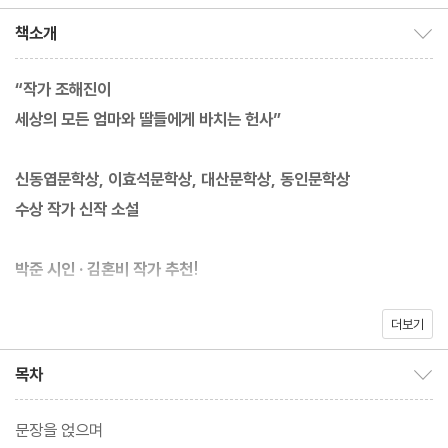
책소개
책소개 보이기/감추기
“작가 조해진이
세상의 모든 엄마와 딸들에게 바치는 헌사”
신동엽문학상, 이효석문학상, 대산문학상, 동인문학상
수상 작가 신작 소설
박준 시인 · 김혼비 작가 추천!
더보기
“그의 소설은 희망이다. 미래에 꺼내 쓸 빛을 품고 있으니까.”
_김혼비(에세이스트)
목차
목차 보이기/감추기
“이토록 작은 사실들을 그러쥐고 작가는 그리고 우리는
문장을 얹으며