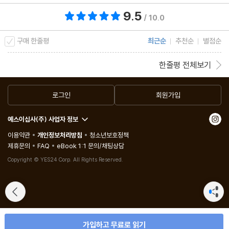
9.5
총 평점 9.5점
/ 10.0
구매 한줄평
최근순
추천순
별점순
한줄평 전체보기
로그인
회원가입
예스이십사(주) 사업자 정보
이용약관
개인정보처리방침
청소년보호정책
제휴문의
FAQ
eBook 1:1 문의/채팅상담
Copyright © YES24 Corp. All Rights Reserved.
가입하고 무료로 읽기