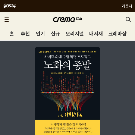
라운지
홈
추천
인기
신규
오리지널
내서재
크레마샵