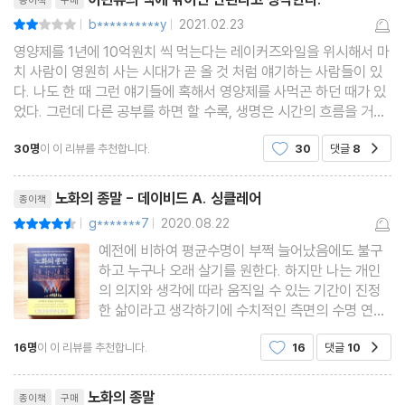
b**********y
2021.02.23
평점4점
|
|
5장 먹기 좋은 알약
영양제를 1년에 10억원치 씩 먹는다는 레이커즈와일을 위시해서 마
삶이 끝나야 한다고 말하는 법칙은 없다 | 이스터섬에서 발견한 장
치 사람이 영원히 사는 시대가 곧 올 것 처럼 얘기하는 사람들이 있
다. 나도 한 때 그런 얘기들에 혹해서 영양제를 사먹곤 하던 때가 있
수약, 라파마이신 | 커피 한 잔보다 싼 항노화제, 메트포르민 | 스택,
었다. 그런데 다른 공부를 하면 할 수록, 생명은 시간의 흐름을 거스
건강수명을 책임지는 물질들 | 최고의 스택, NAD | 불임 치료의 새
를 수 없으며, 그래서도 안된다는 생각이 깊어졌다. 대체로 이런 미
30명
이 이 리뷰를 추천합니다.
30
댓글
8
로운 희망 | 아버지의 반란 | 우리 앞에 펼쳐질 미래
공감
사여구는 자본주의 자체와 연관이 깊다.
리뷰제목
노화의 종말 - 데이비드 A. 싱클레어
종이책
6장 원대한 도약
g*******7
2020.08.22
평점9점
|
|
우리 몸의 좀비, 노화세포 | 무임승차자 제거하기 | 노화 예방 접종:
예전에 비하여 평균수명이 부쩍 늘어났음에도 불구
미래의 백신을 찾아서 | 세포를 재프로그래밍하다 | 중추신경 재생:
하고 누구나 오래 살기를 원한다. 하지만 나는 개인
노화 역전과 회춘의 실마리 | 해결되지 않은 의문들
의 의지와 생각에 따라 움직일 수 있는 기간이 진정
한 삶이라고 생각하기에 수치적인 측면의 수명 연장
에는 그다지 관심이 없다. 오랜 시간 병상에 누워서
7장 혁신의 시대
16명
이 이 리뷰를 추천합니다.
16
댓글
10
공감
생명 연장 장치에 의존하여 투병을 하거나 치매와 같
정밀의료의 탄생 | 내 상태를 안다는 것의 중요성 | 개인 생체감지기
이 본인은 물론 주변 사람에게 부담을 주는 병에 시
리뷰제목
달리면서 생명을 이어
의 시대| 최악의 팬데믹에 대비하라 | 누구에게 내 정보를 맡길 것인
노화의 종말
종이책
구매