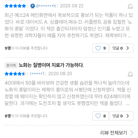
가 | 더욱더 빨라지는 검사 | 백신 개발의 새 시대 | 맞춤 신체 기관
YES마니아 : 플래티넘
d*******h
2020.09.22
평점10점
|
|
생산의 꿈 | 예전 50은 지금 50과 달랐다
최근 예스24 메인화면에서 독보적으로 홍보가 되는 작품이 하나 있
었다. 바로 데이비드 A. 싱클레어,매슈 D. 러플랜트 공동 집필한 '노
화의 종말' 이었다. 이 책은 출간되자마자 엄청난 인기를 누렸고 또
3부 우리가 가고 있는 곳(미래)
한 유명한 과학자들이 떼를 지어 추천하기도 하였다. 제목부터가 솔
깃하고 나 또한 이제 인생의 변곡점을 찍고 내려가는 길목에 있기에
9명
이 이 리뷰를 추천합니다.
9
댓글
0
공감
이 책을 정독하고자 구매를 하였다. 노화는
8장 앞으로 벌어질 일들
리뷰제목
얼마나 살까 | 인류의 수명 연장은 옳은가 | 인류 종말이 임박했다는
노화는 질병이며 치료가 가능하다.
종이책
경고 | 장수가 정치에 초래할 문제 | 위태로운 사회 보장 제도 | 갈수
r*****1
2020.08.20
평점9점
|
|
록 심해지는 부와 수명 양극화 | 적응하느냐 망하느냐 | 한계가 없는
40대에서 50를 바라보며 건강한 생활 습관을 하나씩 늘려가는데
종 | 세상은 더 좋아지고 있을까 나빠지고 있을까 | 누가 늙었는지 구
노화의 종말이라는 제목이 흥미로워 서평단에 신청하였다. 책을 신
청할 때 페이지는 확인하지 않고 신청하였는데 무려 624페이지에
별하기 힘들어진다 | 노화 치료가 가져다줄 엄청난 혜택들 | 세월을
달한다. 과거에는 도전조차 할 생각도 못했겠지만 책을 들었다. 저
더 이상 두려워하지 않을 때
자 데이비드 A. 싱클레어 교수는 호주 출신으로 하버드대학교 유전
8명
이 이 리뷰를 추천합니다.
8
댓글
0
공감
학 교수로 세계에서 가장 저명한 과학자이자 기업가 중
9장 우리가 나아가야 할 길
리뷰 전체보기
당신은 어떤 미래를 원하는가 | 누가 더 빨리 예산을 투입할 것인가 |