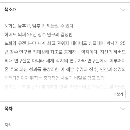
책소개
책소개 보이기/감추기
노화는 늦추고, 멈추고, 되돌릴 수 있다!
하버드 의대 25년 장수 연구의 결정판
노화와 유전 분야 세계 최고 권위자 데이비드 싱클레어 박사가 25
년 장수 연구를 집대성해 최초로 공개하는 역작이다. 자신의 하버드
의대 연구실뿐 아니라 세계 각지의 연구자와 연구실에서 이루어져
온 주요 최신 성과를 총망라한 이 책은 수명과 장수, 인간과 생명의
패러다임까지 뒤집는 충격적인 사실과 비밀을 담고 있다.
우리는 노화를 삶의 불가피한 일부, 자연스러운 과정으로 받아들인
더보기
다. 그래서 늙어 감을 부정하는 것은 자연을 거스르는 일, 인간 본성
과 도리에 어긋나는 짓이라고 여긴다. 하지만 저자는 이 모든 생각이
목차
목차 보이기/감추기
틀렸다고 말한다. “노화는 정상이 아니라 질병이며, 이 병은 치료 가
능하다”는 것이다. “지연하고 중단하고 역전시킬 수“ 있으며 “노화
차례