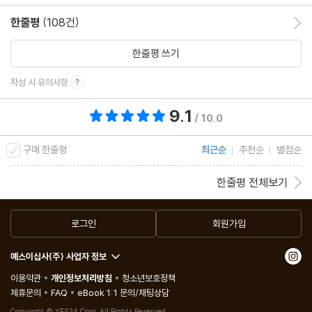
치료에서 연령차별 없애기 | 어떻게 죽을 것인가에 답하기 | 기술로
한줄평
(108건)
한줄평 이동
소비 문제 해결하기 | 나이가 숫자에 불과한 시대의 일하는 방식 | 고
한줄평 쓰기
손주를 만날 준비를 하자
작성 시 유의사항
나가며: 22세기를 향하여
9.1
총 평점 9.1점
노화와 싸우는 사람들 | 편견과 그릇된 믿음을 넘어 | 내가 나를 위해
/ 10.0
하는 일 | 부시워킹 길에서
구매 한줄평
최근순
추천순
별점순
감사의 말 | 옮긴이의 말
한줄평 전체보기
만물의 크기 | 인물 소개 | 용어 설명
주 | 찾아보기
로그인
회원가입
예스이십사(주) 사업자 정보
이용약관
개인정보처리방침
청소년보호정책
제휴문의
FAQ
eBook 1:1 문의/채팅상담
Copyright © YES24 Corp. All Rights Reserved.