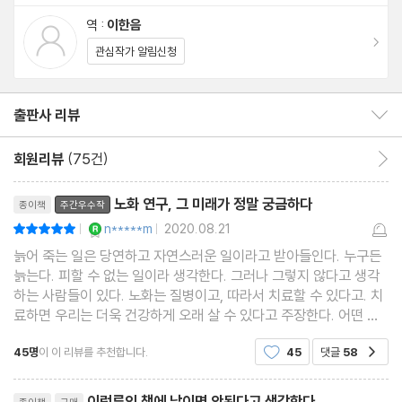
2장 혼란에 빠진 피아니스트
역 :
이한음
노화 유전자는 없다 | 에덴의 효모를 찾아서 | 후성유전체의 독주회
이동
관심작가 알림신청
| 노화의 정보 이론 | 모두 같은 생명 나무의 열매들 | 우리 삶의 후성
유전적 경관 | 노화 역전의 시대가 온다
출판사 리뷰
출판사 리뷰 보이기/감추기
3장 눈먼 관행
회원리뷰
(75건)
회원리뷰 이동
노화 자체가 질병이다 | 인간 사망률 법칙 | 죽음을 부르는 한 줄기
리뷰제목
산들바람 | 헛수고에 불과한 각종 치료 | 이 질병은 치료할 수 있다
노화 연구, 그 미래가 정말 궁금하다
종이책
주간우수작
YES마니아 : 로얄
n*****m
2020.08.21
평점10점
|
|
2부 우리가 배우고 있는 것(현재)
늙어 죽는 일은 당연하고 자연스러운 일이라고 받아들인다. 누구든
늙는다. 피할 수 없는 일이라 생각한다. 그러나 그렇지 않다고 생각
하는 사람들이 있다. 노화는 질병이고, 따라서 치료할 수 있다고. 치
4장 건강하게 장수하는 법
료하면 우리는 더욱 건강하게 오래 살 수 있다고 주장한다. 어떤 사
이비의학자의 생뚱맞은 설교가 아니라, 진지하고 열정적인 노화생
노화는 삶의 불가피한 일부가 아니다 | 적게 먹어라 | 간헐적 단식 또
45명
이 이 리뷰를 추천합니다.
45
댓글
58
공감
물학자들이 그렇게 주장한다. 단지 주장만 하는
는 주기적 단식 | 육식을 줄여라 | 땀을 흘려라 | 몸을 차갑게 하라 |
리뷰제목
후성유전적 경관을 흔들지 마라
이런류의 책에 낚이면 안된다고 생각한다.
종이책
구매