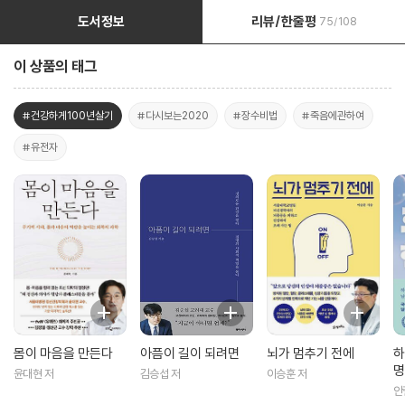
도서정보
리뷰/한줄평
75/108
이 상품의 태그
#건강하게100년살기
#다시보는2020
#장수비법
#죽음에관하여
#유전자
몸이 마음을 만든다
아픔이 길이 되려면
뇌가 멈추기 전에
하
명
윤대현 저
김승섭 저
이승훈 저
안