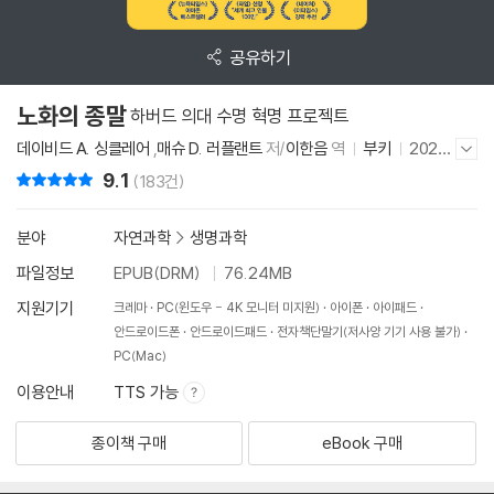
공유하기
노화의 종말
하버드 의대 수명 혁명 프로젝트
데이비드 A. 싱클레어
,
매슈 D. 러플랜트
저/
이한음
역
부키
2020
저자/출판사 더보기/감추기
년 8월 10일
9.1
리뷰 총점
(183건)
분야
자연과학
>
생명과학
파일정보
EPUB(DRM)
76.24MB
지원기기
크레마
PC(윈도우 - 4K 모니터 미지원)
아이폰
아이패드
안드로이드폰
안드로이드패드
전자책단말기(저사양 기기 사용 불가)
PC(Mac)
이용안내
TTS 가능
종이책 구매
eBook 구매