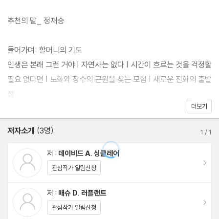
만 해결하면 모든 장애와 질병에서 벗어나 누구나 건강한 장수를 누
릴 수 있다”는 것이다.
추천의 말_ 정재승
저자는 40억 년 진화의 역사와 최신 유전학, 후성유전학, 의학, 과
학에 근거해 노화의 단 한 가지 근본 원인을 밝혀낸다. 또 장수 유전
들어가며: 할머니의 기도
자와 항노화제, 장수 약물에서부터 노화 예방 백신과 세포 재프로그
인생은 본래 그런 거야 | 자연사는 없다 | 시간이 흐르는 것을 걱정할
래밍, 생체표지추적, 맞춤 장기 생산 등 최신 의료 기법, 저아미노산
필요 없다면 | 노화와 장수의 근원을 찾는 모험 | 새로운 진화의 출발
식단과 저온 노출, 고강도 인터벌 트레이닝 등 라이프스타일 개선법
점
까지 일상 생활습관과 최첨단 과학 의료 기술을 망라하는 놀랍고 획
더보기
기적인 장수의 비법들을 공개한다. 그리고 수명 혁명에 따라 앞으로
1부 우리가 아는 것(과거)
저자소개
(3명)
예상되는 여러 문제와 대처 방안을 제시한다. 우리 모두가 더 젊고
1
/
1
더 건강하게 더 오래도록 행복하게 살 수 있는 실질적인 방법, 인류
1장 원시 생물 만세
저 :
데이비드 A. 싱클레어
의 미래를 꿰뚫어 보는 통찰이 이 한 권에 모두 담겨 있다.
이동
위대한 생존자 | 모든 것에는 이유가 있다 | 종을 위해 늙어 죽는다
관심작가 알림신청
고? | 노화 이론의 발전과 위기 모드 | 우리를 늙게 만드는 단일한 원
저 :
매슈 D. 러플랜트
인 | 장수와 활력의 근원, 서투인
이동
관심작가 알림신청