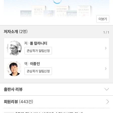
더보기
저자소개
(2명)
1
/
1
저 :
폴 칼라니티
이동
관심작가 알림신청
역 :
이종인
이동
관심작가 알림신청
출판사 리뷰
출판사 리뷰 보이기/감추기
회원리뷰
(443건)
회원리뷰 이동
리뷰제목