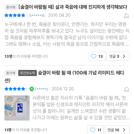
리뷰제목
가는 죽는다는 것을 알고 있다.
[숨결이 바람될 때] 삶과 죽음에 대해 진지하게 생각해보다
종이책
s*****a
2016.08.30
평점10점
|
|
누구에게나 한 번, 죽음은 찾아온다, 언젠가는. 하지만 우리는 영원
히 살 것처럼 하루하루를 보내고 있다. 누구도 살아있는 동안에는 직
접 죽음을 경험해보지 못하기에 결국은 남의 이야기일 수밖에 없다.
그래도 영화나 소설, 아는 사람의 죽음 등으로 간접적으로 죽음에 대
해 생각해볼 기회가 주어진다. 이 책은 서른여섯 젊은 의사의 마지막
13명
이 이 리뷰를 추천합니다.
13
댓글
3
공감
순간을 담고 있다. 이 책《숨결이 바람될
리뷰제목
숨결이 바람 될 때 (100쇄 기념 리미티드 에디
종이책
주간우수작
션)
YES마니아 : 로얄
t*****j
2024.12.20
평점10점
|
|
서른여섯 젊은 의사의 기록 『숨결이 바람 될 때』 전
문의를 앞둔 신경외과 레지던트 마지막 해의 서른여
섯의 폴 칼라니티. 길게만 느껴졌던 수련 생활이 끝
나가고 이제는 원하는 삶을 살 수 있을 것만 같았던
어느 날에. 폐암 4기 판정을 받게 된 그는 삶이 송두
11명
이 이 리뷰를 추천합니다.
11
댓글
10
공감
리째 바뀌게 된다. 환자를 치료하는 사명감 있는 의