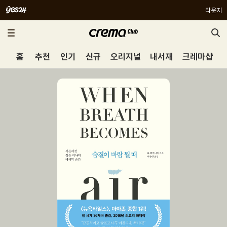
라운지
홈
추천
인기
신규
오리지널
내서재
크레마샵