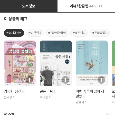
도서정보
리뷰/한줄평
443/944
이 상품의 태그
#의사에세이
#방탄책방
#죽음에관하여
#빨간책방
#책끝을접다
명랑한 정신과
골든아워 1
어떤 죽음이 삶에게
오
말했다
사
윤우상 저
이국종 저
김범석 저
이
책소개
책소개 보이기/감추기