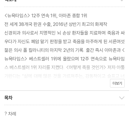
<뉴욕타임스> 12주 연속 1위, 아마존 종합 1위
전 세계 38개국 판권 수출, 2016년 상반기 최고의 화제작
신경외과 의사로서 치명적인 뇌 손상 환자들을 치료하며 죽음과 싸
우다가 자신도 폐암 말기 판정을 받고 죽음을 마주하게 된 서른여섯
젊은 의사 폴 칼라니티의 마지막 2년의 기록. 출간 즉시 아마존과 <
뉴욕타임스> 베스트셀러 1위에 올랐으며 12주 연속으로 뉴욕타임
스 베스트셀러 1위 자리를 지켰다. <어떻게 죽을 것인가> 저자 아툴
가완디는 “삶에 대해 많은 것을 가르쳐주는, 감동적이고 슬프고 너
더보기
무 아름다운 책”이라고 평하며 그의 죽음을 안타까워했다. 죽어가는
대신 살아가는 것을 선택한 고뇌와 결단, 삶과 죽음, 의미에 대한 성
목차
목차 보이기/감추기
찰, 숨이 다한 후에도 지속되는 사랑과 가치에 대한 감동적인 실화.
? 차례