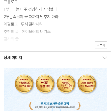
프롤로그
1부_ 나는 아주 건강하게 시작했다
2부_ 죽음이 올 때까지 멈추지 마라
에필로그 | 루시 칼라니티
추천의 글 | 에이브러햄 버기즈
감사의 글
더보기
옮긴이의 말
상세 이미지
상세 이미지 보이기/감추기