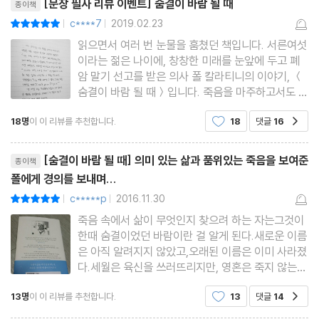
[문장 필사 리뷰 이벤트] 숨결이 바람 될 때
종이책
c****7
2019.02.23
평점10점
|
|
읽으면서 여러 번 눈물을 훔쳤던 책입니다. 서른여섯
이라는 젊은 나이에, 창창한 미래를 눈앞에 두고 폐
암 말기 선고를 받은 의사 폴 칼라티니의 이야기, ＜
숨결이 바람 될 때＞입니다. 죽음을 마주하고서도 죽
음을 기다리기보다 끝까지 살아가려고 애썼던 그를
18명
이 이 리뷰를 추천합니다.
18
댓글
16
공감
생각하면서 조금씩 필사해 보려 합니다.… 여느 때처
럼 나는 통증을 느끼며 깨어났고, 아침을 먹은 다음
리뷰제목
엔 할 일이 아무것
[숨결이 바람 될 때] 의미 있는 삶과 품위있는 죽음을 보여준
종이책
폴에게 경의를 보내며...
c*****p
2016.11.30
평점10점
|
|
죽음 속에서 삶이 무엇인지 찾으려 하는 자는그것이
한때 숨결이었던 바람이란 걸 알게 된다.새로운 이름
은 아직 알려지지 않았고,오래된 이름은 이미 사라졌
다.세월은 육신을 쓰러뜨리지만, 영혼은 죽지 않는
다.독자여! 생전에 서둘러영원으로 발길을 들여놓으
13명
이 이 리뷰를 추천합니다.
13
댓글
14
공감
라.---------------------------브루크 풀
크 그레빌 남작(카엘리카 소네트 83번) 누구나 언젠