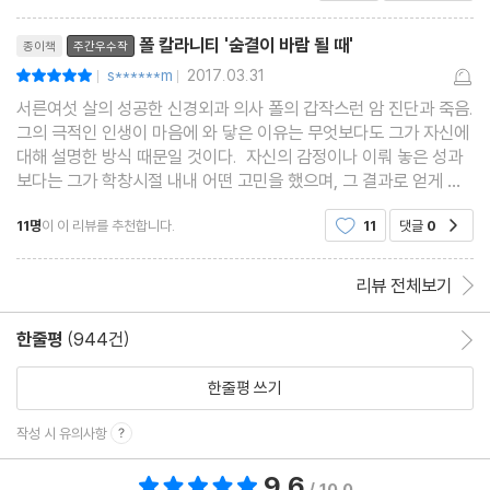
사가 될 줄 알았는데... 『숨결이 바람 될 때』는 그런
리뷰제목
그가 써 내려간 2
폴 칼라니티 '숨결이 바람 될 때'
종이책
주간우수작
s******m
2017.03.31
평점10점
|
|
서른여섯 살의 성공한 신경외과 의사 폴의 갑작스런 암 진단과 죽음.
그의 극적인 인생이 마음에 와 닿은 이유는 무엇보다도 그가 자신에
대해 설명한 방식 때문일 것이다. 자신의 감정이나 이뤄 놓은 성과
보다는 그가 학창시절 내내 어떤 고민을 했으며, 그 결과로 얻게 된
삶의 가치, 삶과 죽음에 대한 성찰을 통해 자신이 삶에 대해 어떤 자
11명
이 이 리뷰를 추천합니다.
11
댓글
0
공감
세를 갖고 있는 사람이었는지 미루어 짐
리뷰 전체보기
한줄평
(944건)
한줄평 이동
한줄평 쓰기
작성 시 유의사항
9.6
총 평점 9.6점
/ 10.0