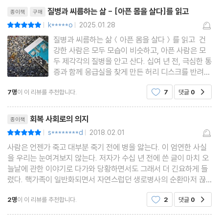
리뷰제목
질병과 씨름하는 삶 - [아픈 몸을 살다]를 읽고
종이책
구매
k*****o
2025.01.28
평점10점
|
|
질병과 씨름하는 삶＜아픈 몸을 살다＞를 읽고 건
강한 사람은 모두 모습이 비슷하고, 아픈 사람은 모
두 제각각의 질병을 안고 산다. 십여 년 전, 극심한 통
증과 함께 응급실을 찾게 만든 허리 디스크를 반려병
으로 맞이한 뒤부터 평일에는 수영을, 주말에는 걷기
7명
이 이 리뷰를 추천합니다.
7
댓글
0
공감
를 예방주사 맞듯이 해오고 있다. 이제는 나에게 '젊
은 사람이 벌써부터 허리가 아파서 어떡하냐'고 묻는
리뷰제목
사람은 거의 없지
회복 사회로의 의지
종이책
s********d
2018.02.01
평점10점
|
|
사람은 언젠가 죽고 대부분 죽기 전에 병을 앓는다. 이 엄연한 사실
을 우리는 눈여겨보지 않는다. 저자가 수십 년 전에 쓴 글이 마치 오
늘날에 관한 이야기로 다가와 당황하면서도 그래서 더 긴요하게 들
렸다. 핵가족이 일반화되면서 자연스럽던 생로병사의 순환마저 끊
기고 자취를 감추어버렸다. 오늘 정기검진 차 들린 국립병원은 그 사
2명
이 이 리뷰를 추천합니다.
2
댓글
0
공감
실을 눈으로 증명해주었다. ‘이렇게 많은 사람
리뷰제목