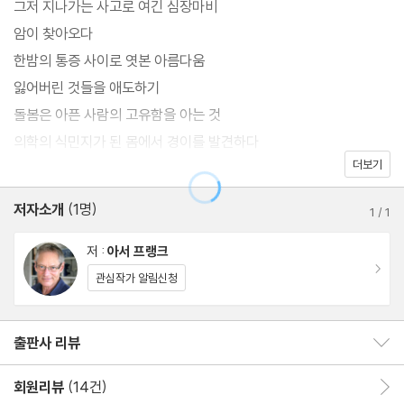
그저 지나가는 사고로 여긴 심장마비
들, 즉 질병(고환암)의 증상―시도해본 치료법―치료 과정에서 겪
암이 찾아오다
은 어려움과 고통―치료 성공과 일상으로의 복귀―다른 암환자들
한밤의 통증 사이로 엿본 아름다움
을 위한 조언으로 이어지는 이야기 이상이기 때문이다. 이 책은 질병
잃어버린 것들을 애도하기
경험에 대한 ‘서술’을 넘어 질병 경험에 대한 ‘사유’로, 저자 자신이
돌봄은 아픈 사람의 고유함을 아는 것
질병을 경험하면서 배운 것들을 짚어가며 인간의 삶에서 질병의 의
의학의 식민지가 된 몸에서 경이를 발견하다
미를 묻고 재의미화하는 것으로 나아간다.
더보기
아픈 사람에게 강요되는 긍정적인 겉모습
화학요법 그리고 질병 안에서 발견한 모험
저자소개
(1명)
1
/
1
질병은 싸워야 하는 대상이 아니다
암과 낙인
저 :
아서 프랭크
이동
질병을 부정하는 사람들, 인정하는 사람들
관심작가 알림신청
위로하는 사람들, 비난하는 사람들
질병에 가치를 부여하기
출판사 리뷰
출판사 리뷰 보이기/감추기
아픈 사람들의 이야기를 듣기
회복 의례
회원리뷰
(14건)
회원리뷰 이동