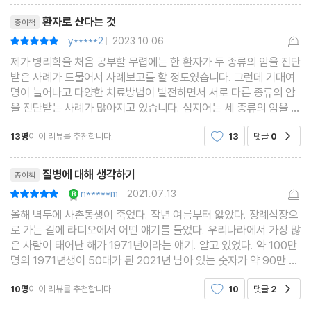
덤으로 얻은 삶
리뷰제목
환자로 산다는 것
종이책
y*****2
2023.10.06
평점10점
|
|
개정판 후기
제가 병리학을 처음 공부할 무렵에는 한 환자가 두 종류의 암을 진단
도움 받은 문헌
받은 사례가 드물어서 사례보고를 할 정도였습니다. 그런데 기대여
감사의 말
명이 늘어나고 다양한 치료방법이 발전하면서 서로 다른 종류의 암
을 진단받는 사례가 많아지고 있습니다. 심지어는 세 종류의 암을 진
옮긴이의 말
단받은 사례도 있다고 합니다. ＜아픈 몸을 살다＞는 39세에 심실
13명
이 이 리뷰를 추천합니다.
13
댓글
0
공감
빈맥으로 심장이 멈추는 일이 있었고, 40세에는 고
리뷰제목
질병에 대해 생각하기
종이책
YES마니아 : 로얄
n*****m
2021.07.13
평점10점
|
|
올해 벽두에 사촌동생이 죽었다. 작년 여름부터 앓았다. 장례식장으
로 가는 길에 라디오에서 어떤 얘기를 들었다. 우리나라에서 가장 많
은 사람이 태어난 해가 1971년이라는 얘기. 알고 있었다. 약 100만
명의 1971년생이 50대가 된 2021년 남아 있는 숫자가 약 90만 명
이라고 했다. 1/10은 죽었다는 얘기다. 그렇게 생각했다. 아직 50이
10명
이 이 리뷰를 추천합니다.
10
댓글
2
공감
되지 못한 사촌동생이긴 하지만, 그 10%에 속하는