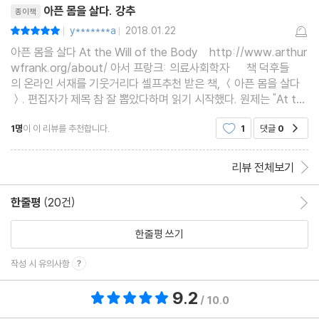
아픈 몸을 살다. 강추
종이책
y*******a
2018.01.22
평점10점
|
|
아픈 몸을 살다 At the Will of the Body http://www.arthur
wfrank.org/about/ 아서 프랑크: 의료사회학자 책 덕후들
의 온라인 서재를 기웃거리다 셀프추천 받은 책, ＜아픈 몸을 살다
＞. 편집자가 제목 참 잘 뽑았다하며 읽기 시작했다. 원제는 "At th
e Will of the Body." 한국 나이로 73인 노학자(Arthur W. Fran
1명
이 이 리뷰를 추천합니다.
1
댓글
0
공감
k 1946~)는 캐나다 캘러리 대
리뷰 전체보기
한줄평
(20건)
한줄평 이동
한줄평 쓰기
작성 시 유의사항
9.2
총 평점 9.2점
/ 10.0