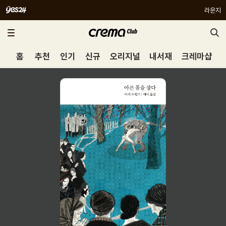
라운지
홈
추천
인기
신규
오리지널
내서재
크레마샵