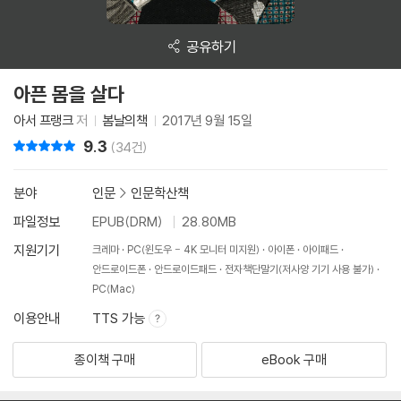
공유하기
아픈 몸을 살다
아서 프랭크
저
봄날의책
2017년 9월 15일
9.3
리뷰 총점
(34건)
분야
인문
>
인문학산책
파일정보
EPUB(DRM)
28.80MB
지원기기
크레마
PC(윈도우 - 4K 모니터 미지원)
아이폰
아이패드
안드로이드폰
안드로이드패드
전자책단말기(저사양 기기 사용 불가)
PC(Mac)
이용안내
TTS 가능
종이책 구매
eBook 구매