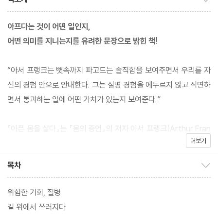
아프다는 것이 어떤 일인지,
어떤 의미를 지니는지를 유려한 문장으로 밝힌 책!
“아서 프랭크는 뼛속까지 파고드는 솔직함을 보여주면서 우리를 자
신의 경험 안으로 안내한다. 그는 질병 경험을 에두르지 않고 직면하
면서 통과하는 일에 어떤 가치가 있는지 보여준다.”
『아픈 몸을 살다』는 『몸의 증언』의 저자 아서 프랭크(Arthur Fran
더보기
k)가 자신의 질병 경험(특히 암)에 대해 쓴 개인적인 에세이다. 사회
학 교수로 젊고 건강했던(건강해 보였던) 저자는 39세에 심장마비
목차
목차 보이기/감추기
를 겪고 그 다음 해에는 고환암 진단을 받았다가 수술과 화학요법을
통해 회복한다. 이런 경험이 책을 쓰는 계기가 되었지만 『아픈 몸을
위험한 기회, 질병
살다』를 질병 수기라는 말로 전부 설명하기엔 부족한데, 이 책은 우
길 위에서 쓰러지다
리가 보통 질병 수기라는 장르의 글에서 나올 것이라 기대하는 내용