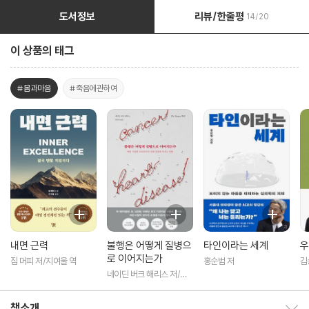
도서정보
리뷰/한줄평
14/20
이 상품의 태그
#몸과마음
#죽음에관하여
내면 근력
불행은 어떻게 질병으
타인이라는 세계
우
로 이어지는가
짐 머피 저/지여울 역
홍순범 저
김
네이딘 버크 해리스 저/정
지인 역
책소개
책소개 보이기/감추기