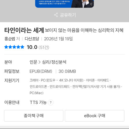
공유하기
타인이라는 세계
보이지 않는 마음을 이해하는 심리학의 지혜
홍순범
저
다산초당
2026년 1월 19일
10.0
리뷰 총점
(51건)
분야
인문
>
심리/정신분석
파일정보
EPUB(DRM)
30.08MB
지원기기
크레마
PC(윈도우 - 4K 모니터 미지원)
아이폰
아이패드
안드로이드폰
안드로이드패드
전자책단말기(저사양 기기 사용 불가)
PC(Mac)
이용안내
TTS 가능
종이책 구매
eBook 구매