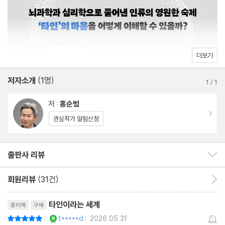
감정은 느끼는 것이 아니라 해석되는 것이다
집단이라는 프레임 깨뜨리기
원인과 결과의 숨바꼭질
왜 나는 맞고 너는 틀리는가
더보기
저자소개
(1명)
3장 우리의 마음: 인간 마음의 기원과 작동법
1
/
1
저 :
홍순범
마음은 어디에서 오는가
이동
관심작가 알림신청
휴식하는 뇌
집중하는 뇌
출판사 리뷰
출판사 리뷰 보이기/감추기
마음을 돌보는 현실적인 방법
마음을 다루는 뇌과학의 기술 Ⅰ─몽상과 명상
회원리뷰
(31건)
회원리뷰 이동
마음을 다루는 뇌과학의 기술 Ⅱ─생각의 선택권
리뷰제목
인생에서 중요한 문제에 부딪혔을 때
타인이라는 세계
종이책
구매
YES마니아 : 로얄
t*****d
2026.05.31
평점10점
|
|