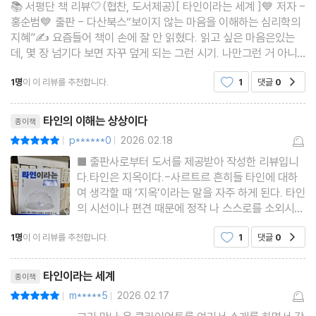
📚 서평단 책 리뷰🤍(협찬, 도서제공)[ 타인이라는 세계 ]💙 저자 -
홍순범💙 출판 - 다산북스“보이지 않는 마음을 이해하는 심리학의
지혜”✍️ 요즘들어 책이 손에 잘 안 읽혔다. 읽고 싶은 마음은있는
데, 몇 장 넘기다 보면 자꾸 덮게 되는 그런 시기. 나만그런 거 아니
라고 스스로를 설득하면서도, 마음 한편엔 괜히더 지쳐 있었다. 그러
1명
이 이 리뷰를 추천합니다.
1
댓글
0
공감
다 ‘타인이라는 세계’를 읽게 됐
리뷰제목
타인의 이해는 상상이다
종이책
p******0
2026.02.18
평점10점
|
|
■ 출판사로부터 도서를 제공받아 작성한 리뷰입니
다.타인은 지옥이다.-사르트르 흔히들 타인에 대하
여 생각할 때 ‘지옥’이라는 말을 자주 하게 된다. 타인
의 시선이나 편견 때문에 정작 나 스스로를 소외시키
고 만다. 단단히 굳어버린 내 마음은 생각을 끄집어
1명
이 이 리뷰를 추천합니다.
1
댓글
0
공감
낼 수가 없게 된다.그래서 홍순범의 『타인이라는 세
계』를 읽었다. 제목 그대로 타인을 이해하기 위해서
리뷰제목
였다. 타인과 원만
타인이라는 세계
종이책
m*****5
2026.02.17
평점10점
|
|