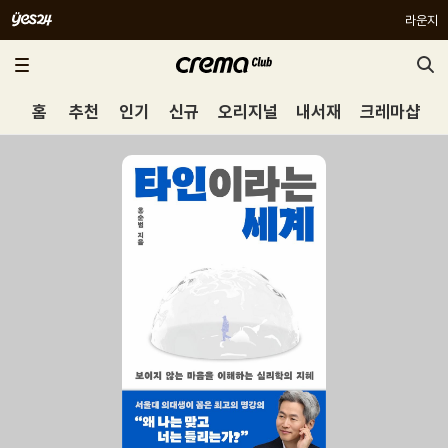
라운지
홈
추천
인기
신규
오리지널
내서재
크레마샵