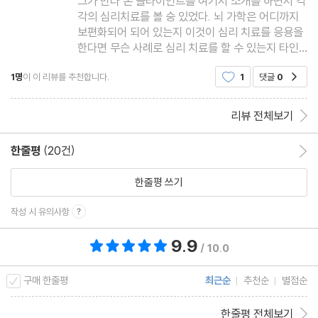
그가 만나 온 클라이언트를 여기서 소개를 하면서 각
각의 심리치료를 볼 숭 있었다. 뇌 가학은 어디까지
보편화되어 되어 있는지 이것이 심리 치료를 응용을
한다면 무슨 사례로 심리 치료를 할 수 있는지 타인
에 대한 공감을 할 수 있는지를 우리는 살아가면서
1명
이 이 리뷰를 추천합니다.
1
댓글
0
공감
자주 오류가 날 때 한 번쯤은 읽어 보면 좋은 듯하
다. 마음이 저지르는 오류에서 어떻게 일상을 지혜롭
고 현명하게 대처하는
리뷰 전체보기
한줄평
(20건)
한줄평 이동
한줄평 쓰기
작성 시 유의사항
9.9
총 평점 9.9점
/ 10.0
구매 한줄평
최근순
추천순
별점순
한줄평 전체보기