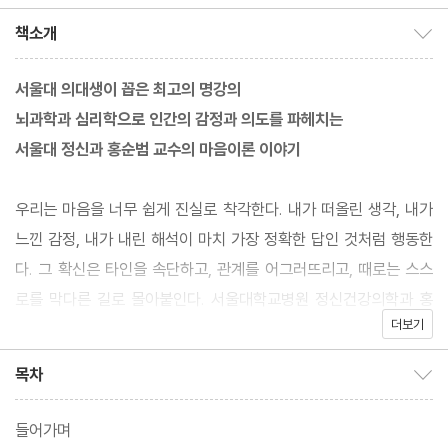
ecki) 저조경실 역
책소개
책소개 보이기/감추기
서울대 의대생이 꼽은 최고의 명강의
뇌과학과 심리학으로 인간의 감정과 의도를 파헤치는
서울대 정신과 홍순범 교수의 마음이론 이야기
우리는 마음을 너무 쉽게 진실로 착각한다. 내가 떠올린 생각, 내가
느낀 감정, 내가 내린 해석이 마치 가장 정확한 답인 것처럼 행동한
다. 그 확신은 타인을 속단하고, 관계를 어그러뜨리고, 때로는 스스
로를 막다른 길로 몰아붙인다. 서울대학교병원 정신건강의학과 홍
더보기
순범 교수는 이 책 『타인이라는 세계』에서 인간이 타인의 마음을 이
해하도록 설계된 능력, 즉 ‘마음이론’을 통해 타인에 대한 그릇된 확
목차
목차 보이기/감추기
신이 어떻게 만들어지고, 왜 자주 틀리는지를 설명한다. 서울대 의과
대학 강의를 뼈대로 수십 년의 연구와 진료 경험을 접목하여 마음의
들어가며