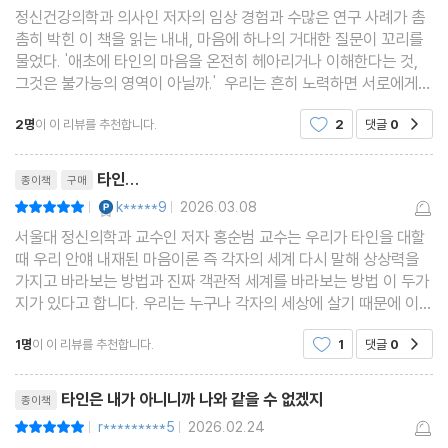
4장 마음 너머로: 마음이 남긴 여섯 개의 단상
정신건강의학과 의사인 저자의 임상 경험과 수많은 연구 사례가 촘
촘히 박힌 이 책을 읽는 내내, 마음에 하나의 거대한 질문이 꼬리를
물었다. '애초에 타인의 마음을 온전히 헤아리거나 이해한다는 것,
공감의 두 얼굴
그것은 불가능의 영역이 아닐까.' 우리는 흔히 노력하면 서로에게
가닿을 수 있을 거라 믿는다. 하지만 책을 덮으며 내린 결론은 서늘
자유의지에 관하여
2명
이 이 리뷰를 추천합니다.
2
댓글
0
공감
했다. 인간은 저마다의 상처와 역사, 왜곡된
가장 성숙한 공감이란
리뷰제목
협력, 복수, 용서의 딜레마
타인...
종이책
구매
신의 마음
YES마니아 : 플래티넘
k*****9
2026.03.08
평점10점
|
|
세상을 ‘나’로 가득 채우기
서울대 정신의학과 교수인 저자 홍순범 교수는 우리가 타인을 대할
때 우리 안얘 내재된 마음이론 즉 각자의 세계 다시 말해 상상력을
가지고 바라보는 방법과 진짜 객관적 세계를 바라보는 방법 이 두가
미주
지가 있다고 합니다. 우리는 누구나 각자의 세상에 살기 때문에 이
두가지를 균형있게 사고하며 생활하는것이 중요하다고 합니다.
1명
이 이 리뷰를 추천합니다.
1
댓글
0
공감
리뷰제목
타인은 내가 아니니까 나와 같을 수 없겠지
종이책
r*********5
2026.02.24
평점10점
|
|