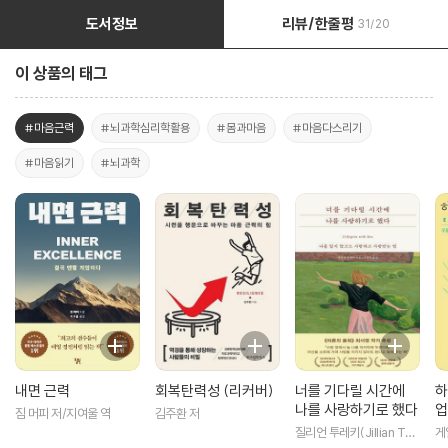
도서정보
리뷰/한줄평
31/20
이 상품의 태그
#마음근력
#뇌과학심리학활용
#몸과마음
#마음다스리기
#마음읽기
#뇌과학
내면 근력
회복탄력성 (리커버)
너를 기다릴 시간에
하
나를 사랑하기로 했다
업
짐 머피 저/지여울 역
김주환 저
질리언 투레키(Jillian Tur
게