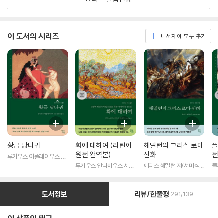
이 도서의 시리즈
내서재에 모두 추가
황금 당나귀
화에 대하여 (라틴어
해밀턴의 그리스 로마
플
원전 완역본)
신화
전
루키우스 아풀레이우스 저/
송병선 역
루키우스 안나이우스 세네
에디스 해밀턴 저/서미석
플
카 저/박문재 역
역
도서정보
리뷰/한줄평
291/139