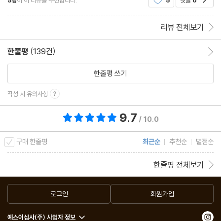
것에 불과했다. 걸리버가 겪은 믿기 힘든 환상적인
모험에 인간 사회에 대한 신랄한 풍자를 담고 있었기
에 1726년 출판되
리뷰 전체보기
한줄평
(139건)
한줄평 이동
한줄평 쓰기
작성 시 유의사항
9.7
총 평점 9.7점
/ 10.0
구매 한줄평
최근순
추천순
별점순
한줄평 전체보기
로그인
회원가입
예스이십사(주) 사업자 정보