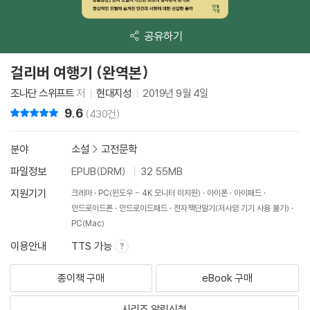
공유하기
걸리버 여행기 (완역본)
조나단 스위프트
저
현대지성
2019년 9월 4일
9.6
리뷰 총점
(430건)
분야
소설
>
고전문학
파일정보
EPUB(DRM)
32.55MB
지원기기
크레마
PC(윈도우 - 4K 모니터 미지원)
아이폰
아이패드
안드로이드폰
안드로이드패드
전자책단말기(저사양 기기 사용 불가)
PC(Mac)
이용안내
TTS 가능
종이책 구매
eBook 구매
시리즈 알림신청