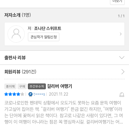
더보기
제9장 / 제10장 / 제11장 / 제12장
저자소개
(1명)
1
/
1
조너선 스위프트 연보
저 :
조나단 스위프트
해제
이동
관심작가 알림신청
작품 해설
출판사 리뷰
출판사 리뷰 보이기/감추기
회원리뷰
(291건)
회원리뷰 이동
리뷰제목
걸리버 여행기
종이책
구매
주간우수작
YES마니아 : 플래티넘
t****s
2021.11.22
평점8점
|
|
코로나로인한 펜데믹 상황에서 오도가도 못하는 요즘 문득 여행이
가고싶어 집어든 책. "걸리버 여행기" 뜬금 없긴 하지만, "여행"이라
는 단어에 꽂혀서 읽은 책이다. 참고로 나같은 사람이 있다면, 그 여
행이 이 여행이 아니라는 점은 꼭 명심하시길. 걸리버여행기는 어렸
을적 만화 속 우리모두가 기억하는 소인국에서 머리카락이 묶여 누