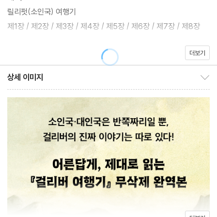
작품을 더 깊게 이해할 수 있게 구성했다.
릴리펏(소인국) 여행기
조지 오웰은 『걸리버 여행기』를 두고 “이 책은 아무리 읽어도 지겹
제1장 / 제2장 / 제3장 / 제4장 / 제5장 / 제6장 / 제7장 / 제8장
지 않으며, 다른 모든 책들을 파괴하고 오로지 여섯 권만 골라야 한
다면 그 중의 하나로 이 책을 고를 것이다.”라고 했으며, 영국 문학
더보기
제2부
사가 조지 세인츠베리는 “스위프트는 세계 문학사를 통틀어 가장 위
브롭딩낵(거인국) 여행기
상세 이미지
대하고, 가장 완전한 재미의 원천이다.”라고 평했다. 당대의 부패한
상세 이미지 보이기/감추기
제1장 / 제2장 / 제3장 / 제4장 / 제5장 / 제6장 / 제7장 / 제8장
사회와 짐승보다 못한 인간의 행태에 날리는 스위프트의 독설은 몇
백 년의 세월이 지나도 바래지 않는다. 그의 날카로운 풍자는 오늘의
제3부
독자들에게도 여전히 즐거움과 깨달음을 줄 것이다.
라퓨타(날아다니는 섬), 발니바비, 럭낵, 글럽덥드립, 일본 여행기
제1장 / 제2장 / 제3장 / 제4장 / 제5장 / 제6장 / 제7장 / 제8장 /
제9장 / 제10장 / 제11장
제4부
후이늠국(말의 나라) 여행기
제1장 / 제2장 / 제3장 / 제4장 / 제5장 / 제6장 / 제7장 / 제8장 /