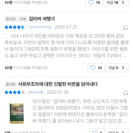
10명
이 이 리뷰를 추천합니다.
10
댓글
18
공감
은 보통사람이 소인국에서 거인으로 취급당하는
리뷰제목
걸리버 여행기
종이책
구매
o********o
2020.07.21
평점9점
|
|
"... 자네 나라의 국민들 대부분은 가장 해로운 자그마한 벌레 같은
족속일세. 자연이 일찍이 땅 위에 기어 다니도록 허용한 벌레들 중에
서 말이야."(162쪽)잔혹 동화가 유행을 했었다. 어린이를 위한 동화
도 알고 보면 무섭고 끔찍한 이야기라는 것이다. 어릴적 TV에서 본
＜걸리버 여행기＞는 소인국에 간 걸리버가 요정처럼 작은 사람과
10명
이 이 리뷰를 추천합니다.
10
댓글
0
공감
사는 이야기로 환상적이고 멋진 이야기였다. 커
리뷰제목
사회부조리에 대한 신랄한 비판을 담아내다
종이책
l*****6
2023.01.29
평점8점
|
|
내가 알던 『걸리버 여행기』 하면 소인국과 거인국에
간 걸리버의 모험담이었다. 아마도 많은 이들이 그렇
지 않을까? 이번에 현대지성 클래식의 완역본 『걸리
버 여행기』를 읽어보니 내가 그동안 알고 있던 걸리
버여행기는 원작의 일부만 아동용 모험담으로 만든
5명
이 이 리뷰를 추천합니다.
5
댓글
0
공감