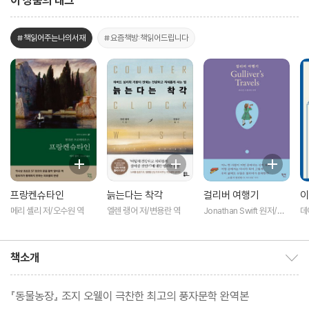
이 상품의 태그
#책읽어주는나의서재
#요즘책방:책읽어드립니다
프랑켄슈타인
늙는다는 착각
걸리버 여행기
이
메리 셸리 저/오수원 역
엘렌 랭어 저/변용란 역
Jonathan Swift 원저/천
데
선란 추천
역
책소개
책소개 보이기/감추기
『동물농장』 조지 오웰이 극찬한 최고의 풍자문학 완역본