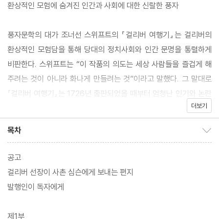
환상적인 모험에 숨겨진 인간과 사회에 대한 신랄한 풍자
풍자문학의 대가 조너선 스위프트의 『걸리버 여행기』는 걸리버의
환상적인 모험담을 통해 당대의 정치사회와 인간 문명을 통렬하게
비판한다. 스위프트는 “이 작품의 의도는 세상 사람들을 즐겁게 해
주려는 것이 아니라 화나게 만들려는 것”이라고 말했다. 그 말대로
『걸리버 여행기』는 1726년 출판되었을 때부터 엄청난 인기와 논란
더보기
을 동시에 불러일으켰으며, 신랄한 묘사로 인해 내용이 삭제되거나
금서로 지정되기까지 했다.
목차
목차 보이기/감추기
19세기 초 『걸리버 여행기』는 원작의 거친 표현과 풍자 등을 삭제하
고 아동문학으로 발행되었는데, 이런 판본들이 지금까지도 수많은
공고
독자들에게 읽히고 있다. 그러나 아동용 『걸리버 여행기』를 접한 사
걸리버 선장이 사촌 심슨에게 보내는 편지
람은 원전의 풍자를 이해할 수 없다. 현대지성 클래식의 『걸리버 여
발행인이 독자에게
행기』는 완역본으로 풍자문학의 진수를 느낄 수 있으며, 일러스트의
대가 아서 래컴의 삽화로 재미를 더했다. 또 꼼꼼한 해제를 수록해
제1부