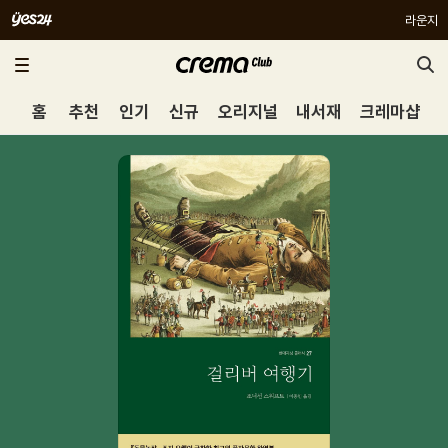
라운지
홈
추천
인기
신규
오리지널
내서재
크레마샵