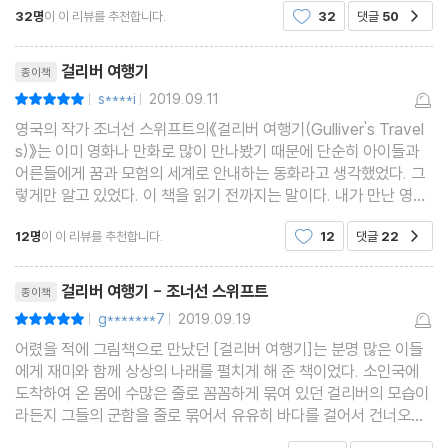
32명
이 이 리뷰를 추천합니다.
32
댓글
50
공감
워있는 거인 걸리버의 모습으로 기억되는 책이
리뷰제목
걸리버 여행기
종이책
s****i
2019.09.11
평점10점
|
|
영국의 작가 조너선 스위프트의《걸리버 여행기(Gulliver's Travel
s)》는 이미 영화나 만화로 많이 만나봤기 때문에 단순히 아이들과
어른들에게 꿈과 모험의 세계로 안내하는 동화라고 생각했었다. 그
렇게만 알고 있었다. 이 책을 읽기 전까지는 말이다. 내가 만난 영화
나 동화는 주로 소인국 이야기 위주였고, 내용이 길어봤자 거인국에
12명
이 이 리뷰를 추천합니다.
12
댓글
22
공감
서의 이야기 였는데, 1726년에 쓰여진 이 작
리뷰제목
걸리버 여행기 - 조너선 스위프트
종이책
g*******7
2019.09.19
평점10점
|
|
어렸을 적에 그림책으로 만났던 [걸리버 여행기]는 분명 많은 이들
에게 재미와 함께 상상의 나래를 펼치게 해 준 책이었다. 소인국에
도착하여 온 몸에 수많은 줄로 꼼꼼하게 묶여 있던 걸리버의 모습이
라든지 그들의 군함을 줄로 묶어서 유유히 바다를 걸어서 건너오던
장면들은 확실히 신기하게 느껴질 수밖에 없었다. 더구나 우리와 같