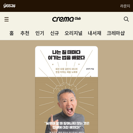
라운지
홈
추천
인기
신규
오리지널
내서재
크레마샵