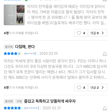
|
|
저자의 전작들을 재미있게 때로는 의미있게 읽어서
이 책도 가벼운 마음으로 펼쳐 들었다. 저자의 전작
＜영어책 한 권 외워봤니?＞를 통해 영어 공부의 패
러다임을 배웠고(슬프게도 배우기만 했다. 아직 실천
을 못하고 있는 부끄러운 나를 탓해본다), ＜내 모든
4명
이 이 리뷰를 추천합니다.
4
댓글
0
공감
습관은 여행에서 만들어졌다＞를 보면서 여행을 통
해서 배우는 것과 또 인생을 의미있고, 재미있게 살
리뷰제목
아가는 법에 대해서 생
다짐해, 본다
종이책
m****9
2020.03.10
평점8점
|
|
저자는 억세게 운이 좋은 사람이란 생각이 든다. PD는 아무나 하나.
그것도 우리나라 3대 지상파 방송국중 하나다. 그가 MBC에 입사하
던 해가 유독 천운이 열리는 해였나 보다. 게다가 그가 입사할 당시
만 해도 MBC는 선후배 사이가 돈독해서 앞에서 끌어주고 뒤에서
미는 그야말로 환상적인 조직문화를 자랑하고 있었나 보다. 그래서
4명
이 이 리뷰를 추천합니다.
4
댓글
2
공감
유독 그가 활동했던 시절 스타 기자, 스타 PD가 많았
리뷰제목
즐겁고 독특하고 당돌하게 싸우자
종이책
구매
m******2
2020.02.21
평점10점
|
|