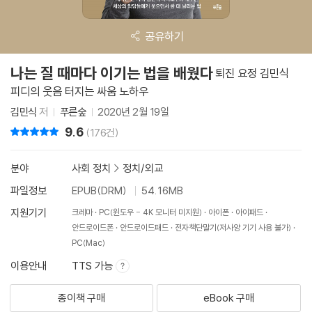
공유하기
나는 질 때마다 이기는 법을 배웠다
퇴진 요정 김민식
피디의 웃음 터지는 싸움 노하우
김민식
저
푸른숲
2020년 2월 19일
9.6
리뷰 총점
(176건)
분야
사회 정치
>
정치/외교
파일정보
EPUB(DRM)
54.16MB
지원기기
크레마
PC(윈도우 - 4K 모니터 미지원)
아이폰
아이패드
안드로이드폰
안드로이드패드
전자책단말기(저사양 기기 사용 불가)
PC(Mac)
이용안내
TTS 가능
종이책 구매
eBook 구매