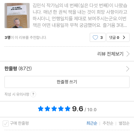
김민식 작가님의 네 번째(실은 다섯 번째)이 나왔습
니다. 매년 한 권씩 책을 내는 것이 희망 사항이라고
하시더니, 언행일치를 제대로 보여주시는군요.이번
책은 어떤 내용일까 무척 궁금했어요. 즐거움 3대장
(영어, 글쓰기, 여행)에 대해서는 앞선 책들에서 다
3명
이 이 리뷰를 추천합니다.
3
댓글
0
공감
풀어 놓으셨기에 과연 어떤 얘기를 하실까 하며 기대
와 설렘으로 기다렸는데요. 역시나 이야기꾼에게는
글감도 말감도 무궁무
리뷰 전체보기
한줄평
(87건)
한줄평 이동
한줄평 쓰기
작성 시 유의사항
9.6
총 평점 9.6점
/ 10.0
구매 한줄평
최근순
추천순
별점순