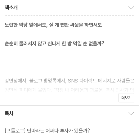
책소개
책소개 보이기/감추기
노련한 악당 앞에서도, 질 게 뻔한 싸움을 하면서도
순순히 물러서지 않고 신나게 한 방 먹일 순 없을까?
강연장에서, 블로그 방명록에서, SNS 다이렉트 메시지로 사람들은
김민식 피디에게 물었다. ‘직장 내 어려움과 괴로움. 역시 퇴사가 답
더보기
일까요?’, ‘버티기 힘들 때는 어떻게 하나요?’, ‘피디님은 그 많은 괴
로움을 어떻게 견디셨나요?’ 그가 제안한 답은 하나다. 끝까지, 집요
목차
목차 보이기/감추기
하게, 그럼에도 재미있게 싸우자!
[프롤로그] 딴따라는 어쩌다 투사가 됐을까?