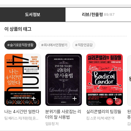
도서정보
리뷰/한줄평
89/87
이 상품의 태그
#슬기로운직장생활
#회사에서인정받기
#직장인공감
나는 4시간만 일한다
분위기를 사로잡는 리
실리콘밸리의 팀장들
된
더의 말 사용법
퓨
팀 페리스 저/최원형,윤동
킴 스콧 저/박세연 역
준 공역
임유정 저
김