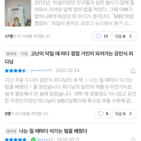
움은 액션이 아니라 리액션 │ 적을 내 판으로 끌어들이기 │ 가장 단
2012년, 10살이었던 친구들과 실컷 놀다가 집에 들
어와서 저녁상 앞에 앉아 밥을 먹었다. 그때 아빠가
순한 방법으로 싸운다 │ 적들이 알려준 ‘나를 존중하는 법’ │ 해고
할머니에게 하셨던 한 마디가 생각난다. "MBC파업
자들이 만든 싸움의 무기 │ 다시, 투사가 되어 │ 불의에 침묵하지
했잖아." 파업이 뭔지도 모르고 뉴스에서 뭔가 소동
이 일어난 것 같은데 그게 뭔지도 모르고 그냥 밥이
않는다는 것 │ 여러분의 분노가 우리를 살렸습니다 │ 앞으로 내가
17명
이 이 리뷰를 추천합니다.
17
댓글
6
공감
맛있어 허겁지겁 먹고 방에 들어가 미미 인형 갖고
가야 할 길
놀았던 기억이 책의 파업 이야기를 보면서 문득 떠올
리뷰제목
[우리의 일이 놀이가 되려면] 아이들이 행복한 나라
랐다. 내가 읽었던 이 책
고난이 닥칠 때 마다 점점 거인이 되어가는 김민식 피
종이책
구매
디님
[부록] 김민식과 MBC 동료들, 7년 싸움의 기록
j********1
2020.02.24
평점9점
|
|
지난 주말 드디어 김민식 피디님의 새 책 ＜나는 질 때마다 이기는
법을 배웠다＞를 읽었습니다.피디님의 일련의 책들과 마찬가지로
쉽게 몰입해서 단 숨에 읽었습니다. 대학 때 운동권도 아니었고 온건
한 직장인이었던 피디님이 MBC암흑기에 투사로 바뀔 수밖에 없었
던 과정들을 알게 되었습니다. 회사의 징계와 대기발령의 그 괴로운
5명
이 이 리뷰를 추천합니다.
5
댓글
0
공감
시간을 견디고 버티어내는 방법으로 매일아침
리뷰제목
나는 질 때마다 이기는 법을 배웠다
종이책
YES마니아 : 로얄
d*****2
2020.03.11
평점10점