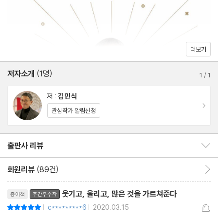
배운 교훈
[우리의 일이 놀이가 되려면] 백수가 행복한 나라
3부. 우아하게 반격하는 법
더보기
저자소개
(1명)
싸움의 유머 │ 세상을 바꾸려면 세상을 긍정하라 │ 마지막 엔딩은
1
/
1
우리가 먹는다! │ 긍정의 화신으로 살아가기 │ 손석희 저널리즘의
저 :
김민식
출발선 │ 최후의 보루를 지키는 사람들 │ 슈퍼 히어로를 만드는 방
이동
관심작가 알림신청
법 │ 사람이 되긴 힘들어도, 괴물은 되지 말자 │ 낯선 이들의 작은
호의와 응원 │ 복수는 버티는 자의 것이다
출판사 리뷰
출판사 리뷰 보이기/감추기
[우리의 일이 놀이가 되려면] ‘을’들이 행복한 나라
회원리뷰
(89건)
회원리뷰 이동
4부. 적들에게 괴로움을, 우리 편에게 즐거움을
리뷰제목
웃기고, 울리고, 많은 것을 가르쳐준다
종이책
주간우수작
본진에 쏘아 올린 작은 공 │ 협력의 진화를 위한 한 번의 응징 │ 싸
c*********6
2020.03.15
평점10점
|
|