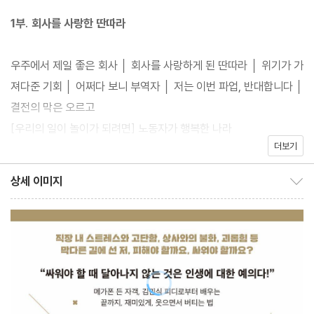
1부. 회사를 사랑한 딴따라
『나는 질 때마다 이기는 법을 배웠다』는 김민식 피디가 직장에서 받
은 온갖 괴롭힘과 주변의 냉소, 이사진을 상대로 한 철옹성 같은 싸
우주에서 제일 좋은 회사 │ 회사를 사랑하게 된 딴따라 │ 위기가 가
움을 버텨낸 7년의 투쟁을 담았다. 그 어떤 어려움 앞에서 도망가거
져다준 기회 │ 어쩌다 보니 부역자 │ 저는 이번 파업, 반대합니다 │
나 주눅 들지 않고 당당히 맞선 김민식 피디와 동료들의 웃음 터지는
결전의 막은 오르고
싸움을 마치 한 편의 시트콤처럼 보여준다. 질 게 뻔한 싸움 앞에서
[우리의 일이 놀이가 되려면] 노동자가 행복한 나라
도 웃음과 희망을 잃지 않는다면 분명 배우는 점이 있음을 말한다.
더보기
2부. 비겁하게 건사하느니 멋지게 진다
상세 이미지
상세 이미지 보이기/감추기
언론인이냐 용역 깡패냐, 인생은 선택이다 │ 세상에서 가장 외로운
자리 │ 사장님, 어금니 꽉 깨무세요! │ 회사 복도에서 벌인 신명 나
는 굿 한판 │ 즐겁고, 독특하고, 당돌하게 싸운다 │ 마이크를 든 자
객 │ 나를 돌아보게 만들어준 검사님들 │ 꼴찌를 목표로 달리는 마
라토너 │ 깜깜한 수로를 건넌 자만이 빛을 발견한다 │ 진 싸움에서