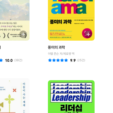
기
풍미의 과학
아엘 존슨 저/제효영 역
10.0
(
38
건)
9.9
(
25
건)