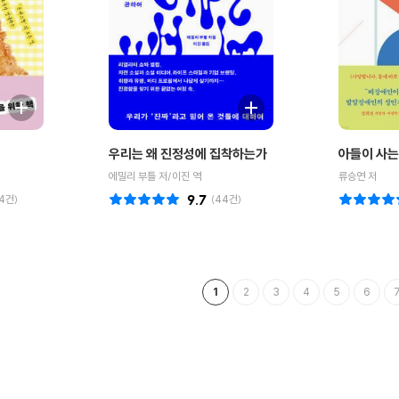
우리는 왜 진정성에 집착하는가
아들이 사는
에밀리 부틀 저/이진 역
류승연 저
4
건)
9.7
(
44
건)
1
2
3
4
5
6