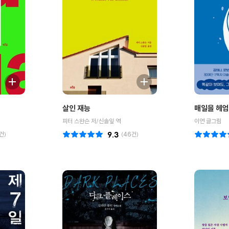
살인 재능
매일을 헤엄
피터 스완슨 저/신솔잎 역
이연 글그림
건)
9.3
(
46
건)