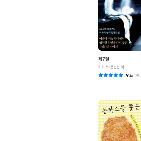
제7일
위화 저/문현선 역
9.5
(
48