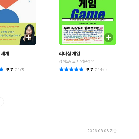
 세계
리더십 게임
짐 에드워드 저/김윤경 역
9.7
(
14
건)
9.7
(
144
건)
7
2026.08.06 기준