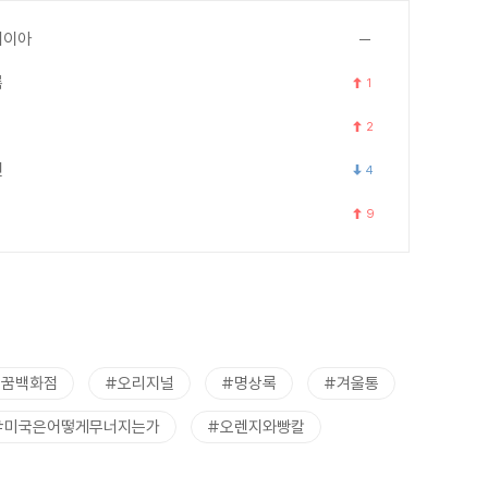
세이아
록
1
2
연
4
9
트꿈백화점
#오리지널
#명상록
#겨울통
#미국은어떻게무너지는가
#오렌지와빵칼