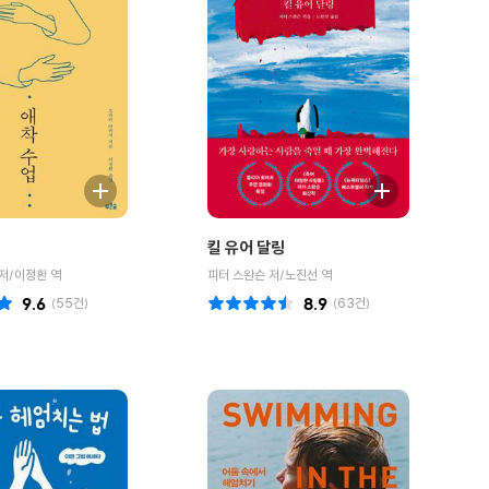
킬 유어 달링
저/이정환 역
피터 스완슨 저/노진선 역
9.6
(
55
건)
8.9
(
63
건)