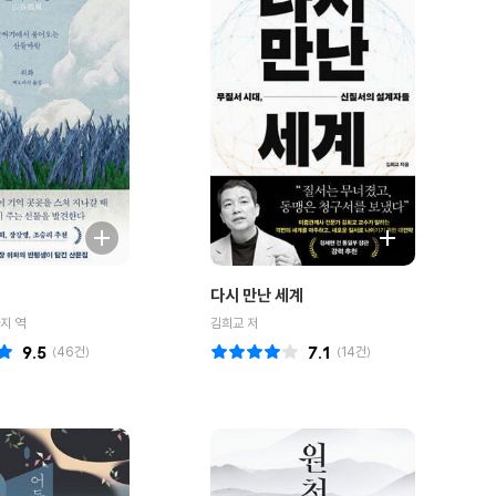
다시 만난 세계
지 역
김희교 저
9.5
(
46
건)
7.1
(
14
건)