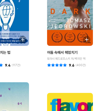
치는 법
어둠 속에서 헤엄치기
토마시 예드로프스키 저/백지민 역
9.4
(
117
건)
9.6
(
400
건)