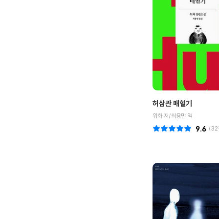
허삼관 매혈기
위화 저/최용만 역
9.6
(
32