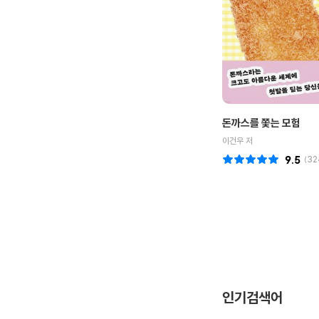
돈까스를 쫓는 모험
이건우 저
9.5
(
32
인기검색어