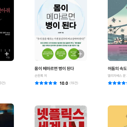
몸이 메마르면 병이 된다
어둠의 속도
손원록 저
엘리자베스 문 
3
건)
10.0
(
19
건)