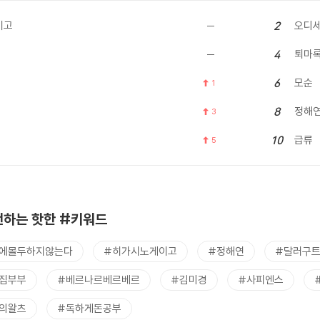
이고
오디
2
퇴마
4
모순
6
1
정해
8
3
급류
10
5
하는 핫한 #키워드
에몰두하지않는다
#히가시노게이고
#정해연
#달러구
집부부
#베르나르베르베르
#김미경
#사피엔스
의왈츠
#독하게돈공부