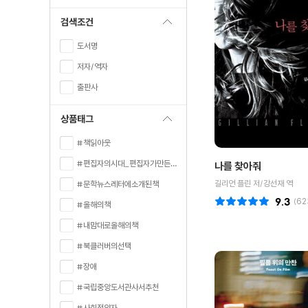
검색조건
도서명
저자/역자
출판사
상품태그
#책읽아웃
#편집자의시대_편집자가만든책
나를 찾아줘
길리언 플린 저/강선재 역
#문학뉴스레터에소개된책
9.3
(
62
#올해의책
#내맘대로올해의책
#북클러버의선택
#장애
#국립중앙도서관사서추천
#사회적약자