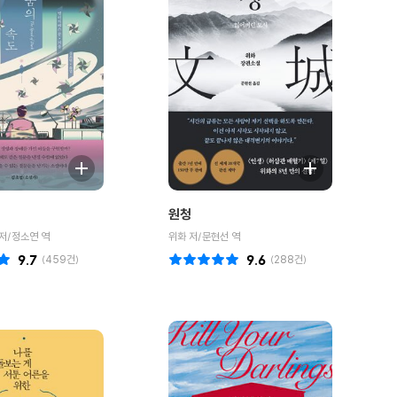
원청
저/정소연 역
위화 저/문현선 역
9.7
(
459
건)
9.6
(
288
건)