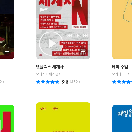
넷플릭스 세계사
애착 수업
오애리,이재덕 공저
오카다 다카시 
건)
9.3
(
36
건)