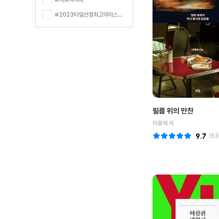
#2023타임선정최고의미스터리스릴러100선
필름 위의 만찬
이용재 저
9.7
(
53