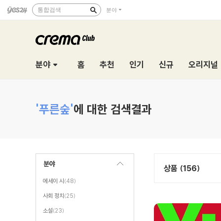
통합검색
분야
분야
홈
추천
인기
신규
오리지널
'푸른숲'
에 대한 검색결과
분야
상품 (156)
에세이 시
(48)
사회 정치
(25)
소설
(23)