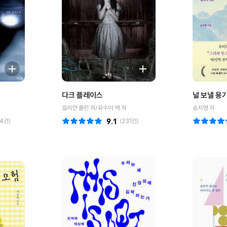
다크 플레이스
널 보낼 용
길리언 플린 저/유수아 역 저
송지영 저
4
건)
9.1
(
231
건)