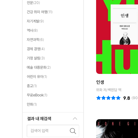
인문
(20)
건강 취미 여행
(11)
자기계발
(9)
역사
(8)
자연과학
(6)
경제 경영
(4)
가정 살림
(3)
예술 대중문화
(2)
어린이 유아
(1)
인생
종교
(1)
위화 저/백원담 역
무료eBook
(1)
9.8
(
90
만화
(1)
결과 내 재검색
검색어 입력