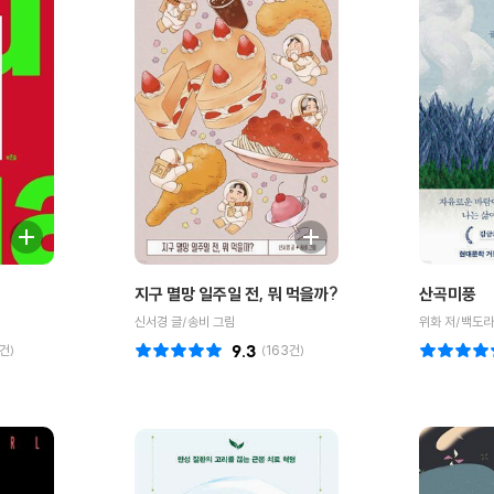
지구 멸망 일주일 전, 뭐 먹을까?
산곡미풍
신서경 글/송비 그림
위화 저/백도라
건)
9.3
(
163
건)