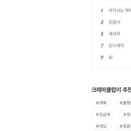
히가시노 게
1
민음사
3
세네카
5
오디세이
7
AI
9
크레마클럽이 추천
#채록
#불행
#김금희
#윗
#테오
#영혼