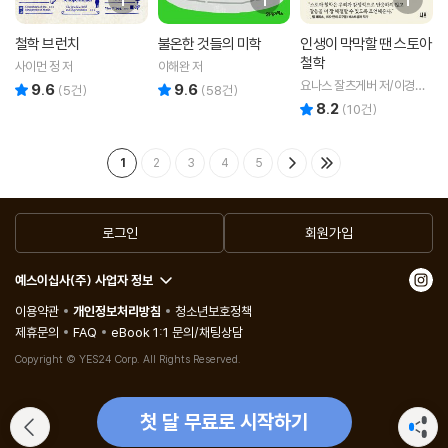
철학 브런치
불온한 것들의 미학
인생이 막막할 땐 스토아
철학
사이먼 정 저
이해완 저
요나스 잘츠게버 저/이경희
9.6
9.6
리뷰 총점
리뷰 총점
(
5
건)
(
58
건)
역
8.2
리뷰 총점
(
10
건)
1
2
3
4
5
로그인
회원가입
예스이십사(주) 사업자 정보
이용약관
개인정보처리방침
청소년보호정책
제휴문의
FAQ
eBook 1:1 문의/채팅상담
Copyright © YES24 Corp. All Rights Reserved.
첫 달 무료로 시작하기