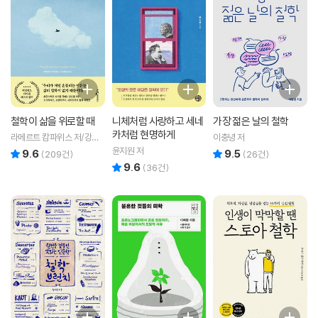
철학이 삶을 위로할 때
니체처럼 사랑하고 세네
가장 젊은 날의 철학
카처럼 현명하게
라메르트 캄파위스 저/강민
이충녕 저
경 역
윤지원 저
9.6
9.5
리뷰 총점
리뷰 총점
(
209
건)
(
26
건)
9.6
리뷰 총점
(
36
건)