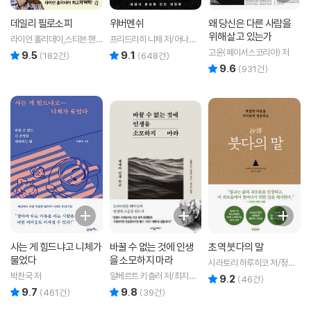
데일리 필로소피
위버멘쉬
왜 당신은 다른 사람을
위해 살고 있는가
라이언 홀리데이,스티븐 핸
프리드리히 니체 저/어나니
슬먼 저/장원철 역
머스 역
고윤(페이서스코리아) 저
9.5
9.1
리뷰 총점
리뷰 총점
(
182
건)
(
648
건)
9.6
리뷰 총점
(
931
건)
사는 게 힘드냐고 니체가
바꿀 수 없는 것에 인생
초역 붓다의 말
물었다
을 소모하지 마라
시라토리 하루히코 저/정은
지 역
박찬국 저
알베르트 키츨러 저/최지수
9.2
리뷰 총점
(
46
건)
역
9.7
9.8
리뷰 총점
리뷰 총점
(
461
건)
(
39
건)