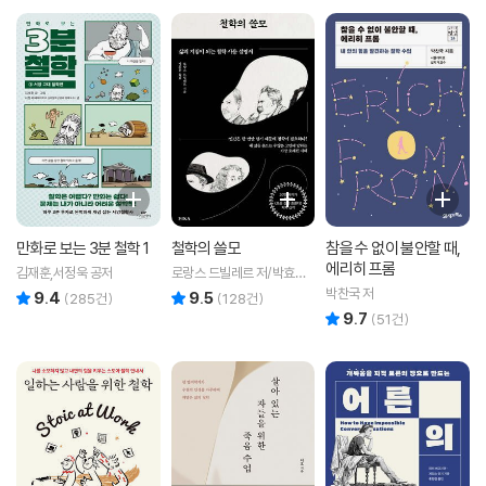
만화로 보는 3분 철학 1
철학의 쓸모
참을 수 없이 불안할 때,
에리히 프롬
김재훈,서정욱 공저
로랑스 드빌레르 저/박효은
역
박찬국 저
9.4
9.5
리뷰 총점
리뷰 총점
(
285
건)
(
128
건)
9.7
리뷰 총점
(
51
건)