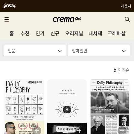
라운지
홈
추천
인기
신규
오리지널
내서재
크레마샵
인기순