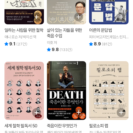
일하는 사람을 위한 철학
살아 있는 자들을 위한
어른의 문답법
죽음 수업
애니 로슨 저/박지선 역
피터 버고지언,제임스 린지
저/홍한결 역
이호 저
9.1
8.9
리뷰 총점
리뷰 총점
(
27
건)
(
81
건)
9.8
리뷰 총점
(
133
건)
세계 철학 필독서 50
죽음이란 무엇인가
필로소피 랩
톰 보틀러 보든 저/이시은 역
셸리 케이건 저/박세연 역
조니 톰슨 저/최다인 역