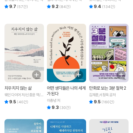
9.7
9.2
9.4
리뷰 총점
리뷰 총점
리뷰 총점
(
57
건)
(
84
건)
(
134
건)
치우치지 않는 삶
어떤 생각들은 나의 세계
만화로 보는 3분 철학 2
가 된다
웨인 다이어 저/신종윤 역/구
김재훈,서정욱 공저
본형 해제
이충녕 저
9.5
9.5
리뷰 총점
리뷰 총점
(
40
건)
(
160
건)
9.3
리뷰 총점
(
30
건)