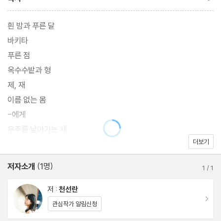
돌아왔다. 『노랜드』에는 멸망하는 세계 속에서도 느리지만 꿋꿋하
게 희망을 곁에 두는 열 편의 작품이 담겨 있다. SF 소설이기도 하고
흰 밤과 푸른 달
순문학이기도 하며, 아포칼립스 서사이자 추리와 스릴러를 넘나드
바키타
는, 느리지만 자유롭고 아름답지만 무서운 이야기들이다.
푸른 점
옥수수밭과 형
제, 재
이름 없는 몸
분명 가상의 이야기이건만, 『노랜드』 속 인물들은 당장이라도 우리
-에게
가 사는 이 세계로 뛰쳐나올 것처럼 생생하게 살아 있다. 그건 아마
우주를 날아가는 새
도 ‘사랑하고 싶어 소설을 읽고, 삶을 알고 싶어 소설을 읽는다’는 작
더보기
두 세계
가의 마음이 소설집 곳곳에 온전히 담겨서일 것이다. 천선란 작가는
뿌리가 하늘로 자라는 나무
저자소개
(1명)
소설 속 인물의 입을 빌려 우리에게 묻는다. ‘언니는 나를 믿어
1
/
1
요?’라고. 그 물음은 ‘나를 믿어요?’라는 확인으로도, ‘소설을 믿나
작가의 말
저 :
천선란
요?’라는 질문으로도, ‘소설이 느리지만 반드시 이 세계를 더 나아지
이동
관심작가 알림신청
게 한다는 걸 믿으세요?’라는 외침으로도 들린다.