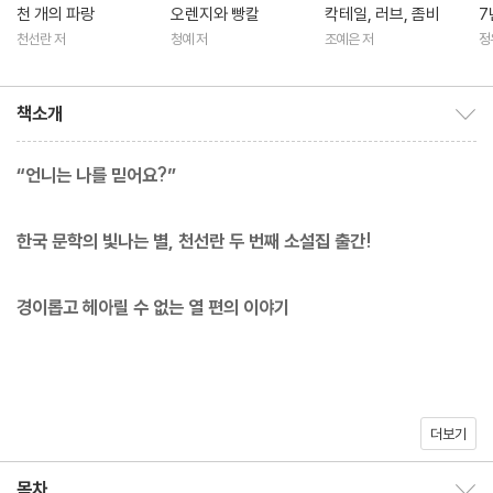
천 개의 파랑
오렌지와 빵칼
칵테일, 러브, 좀비
7
천선란 저
청예 저
조예은 저
정
책소개
책소개 보이기/감추기
“언니는 나를 믿어요?”
한국 문학의 빛나는 별, 천선란 두 번째 소설집 출간!
경이롭고 헤아릴 수 없는 열 편의 이야기
더보기
상처 입은 존재들의 사랑과 회복의 서사를 우아하고 경이로운 소설
적 상상력으로 보여주었던 천선란 작가가 신작 소설집 『노랜드』로
목차
목차 보이기/감추기