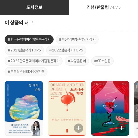
도서정보
리뷰/한줄평
74/75
이 상품의 태그
#한국문학의미래가될젊은작가
#최신작알림신청인기작가
#2021젊은작가TOP5
#2022젊은작가TOP5
#2022한국문학의미래가될젊은작가
#파랑을잡아
#SF소설집
#문학뉴스레터에소개된책