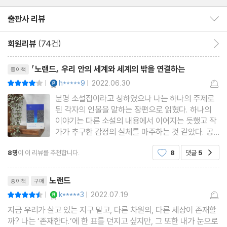
출판사 리뷰
출판사 리뷰 보이기/감추기
회원리뷰
(74건)
회원리뷰 이동
그렇게 우리가 이야기에 대한 믿음을 두 손에 꼭 쥔 채 『노랜드』를
리뷰제목
읽어나갈 때, 소설 바깥에서 불어온 시원하고 파리한 바람은 우리의
『노랜드』 우리 안의 세계와 세계의 밖을 연결하는
종이책
눈을 멀게 했던 까맣고 역한 불행을 저만치 치워버릴 수 있다. 그리
YES마니아 : 플래티넘
h*****9
2022.06.30
평점8점
|
|
고 그제야 비로소 우리는 푸른 점들로 가득한 저 너머를, 가상의 세
분명 소설집이라고 칭하였으나 나는 하나의 주제로
된 각자의 인물을 말하는 장편으로 읽혔다. 하나의
계가 아닌 수많은 진짜 이야기가 묻혀 있는 아름다운 땅 ‘노랜드’를
이야기는 다른 소설의 내용에서 이어지는 듯했고 작
보게 될 것이다. “사랑하고 싶어 소설을 읽고, 삶을 알고 싶어 소설
가가 추구한 감정의 실체를 마주하는 것 같았다. 공
통된 단어의 언급이 그렇다. 우주와 외계 생명체, 지
을 읽는, 가끔은 더 지치고 싶어 소설을 읽는” 모든 사람들과 함께.
8명
이 이 리뷰를 추천합니다.
8
댓글
5
공감
구. 우리가 이 세계에서 아주 잠시 머물 뿐이라는 것
을 실감했다. 광활한 우주에서 아주 찰나의 시간만
리뷰제목
스칠 뿐이라는 것을.
노랜드
종이책
구매
YES마니아 : 로얄
k*****3
2022.07.19
평점9점
|
|
지금 우리가 살고 있는 지구 말고, 다른 차원의, 다른 세상이 존재할
까? 나는 ‘존재한다.’에 한 표를 던지고 싶지만, 그 또한 내가 눈으로