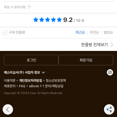
작성 시 유의사항
9.2
총 평점 9.2점
/ 10.0
구매 한줄평
최근순
추천순
별점순
한줄평 전체보기
로그인
회원가입
예스이십사(주) 사업자 정보
이용약관
개인정보처리방침
청소년보호정책
제휴문의
FAQ
eBook 1:1 문의/채팅상담
Copyright © YES24 Corp. All Rights Reserved.