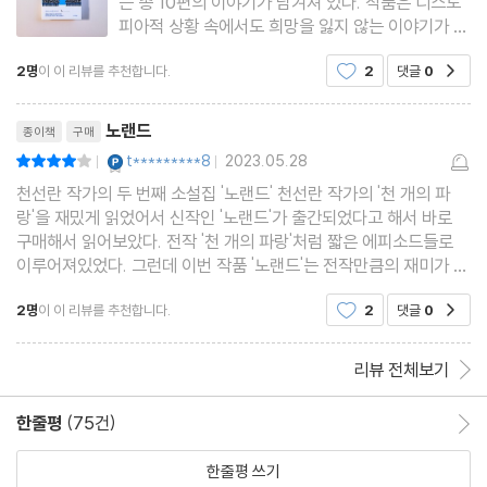
는 총 10편의 이야기가 담겨져 있다. 작품은 디스토
피아적 상황 속에서도 희망을 잃지 않는 이야기가 그
려진다는 점에서 의미있다고 할 수 있겠다. 악마
2명
이 이 리뷰를 추천합니다.
2
댓글
0
공감
로부터 인간을 지키기 위해서 늑대처럼 되었지만 악
마가 사라지자 오히려 인간에겐 위협적인 존재가 되
리뷰제목
는
노랜드
종이책
구매
YES마니아 : 플래티넘
t*********8
2023.05.28
평점8점
|
|
천선란 작가의 두 번째 소설집 '노랜드' 천선란 작가의 '천 개의 파
랑'을 재밌게 읽었어서 신작인 '노랜드'가 출간되었다고 해서 바로
구매해서 읽어보았다. 전작 '천 개의 파랑'처럼 짧은 에피소드들로
이루어져있었다. 그런데 이번 작품 '노랜드'는 전작만큼의 재미가 느
껴지지는 않았다. 비슷한 내용의 SF소설이라 그런지 딱히 흥미로운
2명
이 이 리뷰를 추천합니다.
2
댓글
0
공감
설정이 있는 것도 아니었고 전작만큼의 감
리뷰 전체보기
한줄평
(75건)
한줄평 이동
한줄평 쓰기