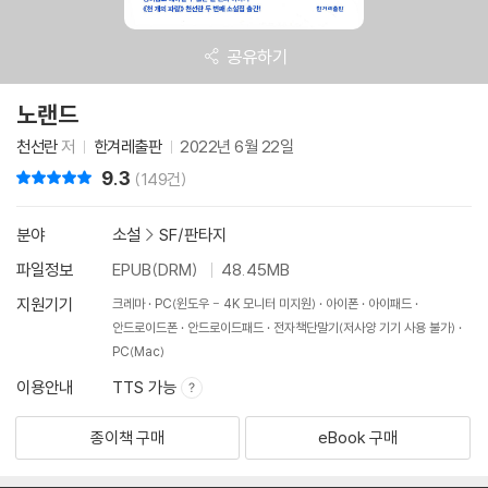
공유하기
노랜드
천선란
저
한겨레출판
2022년 6월 22일
9.3
리뷰 총점
(149건)
분야
소설
>
SF/판타지
파일정보
EPUB(DRM)
48.45MB
지원기기
크레마
PC(윈도우 - 4K 모니터 미지원)
아이폰
아이패드
안드로이드폰
안드로이드패드
전자책단말기(저사양 기기 사용 불가)
PC(Mac)
이용안내
TTS 가능
종이책 구매
eBook 구매