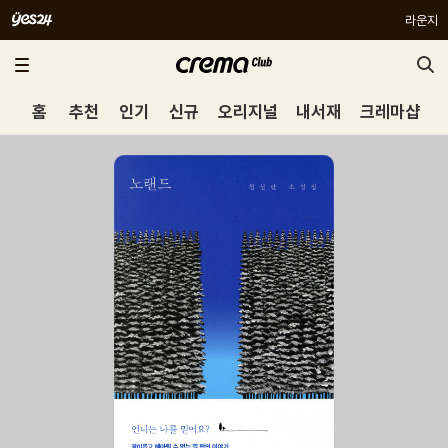
라운지
홈
추천
인기
신규
오리지널
내서재
크레마샵