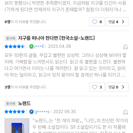
보지 못했으니 막연한 추측뿐이겠지. 지금처럼 지구를 인간이 사용
(?)하게 된다면 언제까지 지구가 존재할까? 점점 더 더워지거나 점
점 더 추워지거나. 중간은 없고 극과 극인 세상. 지구의 온도도 그렇
6명
이 이 리뷰를 추천합니다.
6
댓글
4
공감
지만, 인간의 삶도 중간은 없는 것 같다.
리뷰제목
지구를 떠나야 한다면 [한국소설-노랜드]
종이책
YES마니아 : 로얄
j***6
2023.04.28
평점9점
|
|
모두 10편의 글들. 무겁고 불편한 상상력. 그러나 상상해 보아야 할
미래. 거북함을 느끼면서도 읽는다. 읽고 또 불편을 느낀다. 불편하
다고 여기면서 이러는 나를 격려한다. 잘 읽고 있는 것이라고, 읽어
야 하는 일이라고, 읽고서 잊지 말아야 할 경계선 하나를 지키고 살
아야 한다고 다짐하면서. 어떤 일이 생겨서 지금의 인류가 지구를
3명
이 이 리뷰를 추천합니다.
3
댓글
0
공감
지키지 못하고 떠나야 한다는 상황 설정.
리뷰제목
노랜드
종이책
YES마니아 : 플래티넘
g*****s
2022.06.30
평점10점
|
|
『노랜드』는 『천 개의 파랑』, 『나인』의 천선란 작가의
두 번째 소설집이다. SF소설집이기도 한 이 작품에