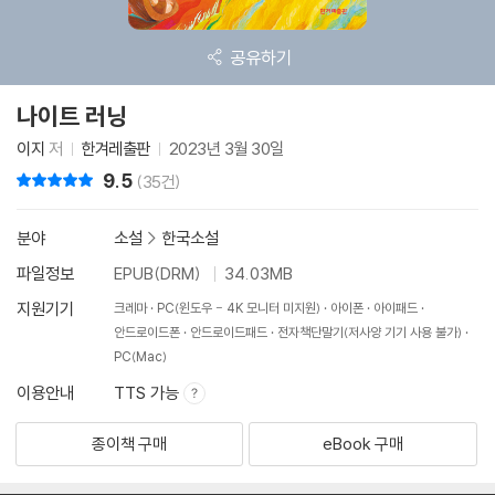
공유하기
나이트 러닝
이지
저
한겨레출판
2023년 3월 30일
9.5
리뷰 총점
(35건)
분야
소설
>
한국소설
파일정보
EPUB(DRM)
34.03MB
지원기기
크레마
PC(윈도우 - 4K 모니터 미지원)
아이폰
아이패드
안드로이드폰
안드로이드패드
전자책단말기(저사양 기기 사용 불가)
PC(Mac)
이용안내
TTS 가능
종이책 구매
eBook 구매