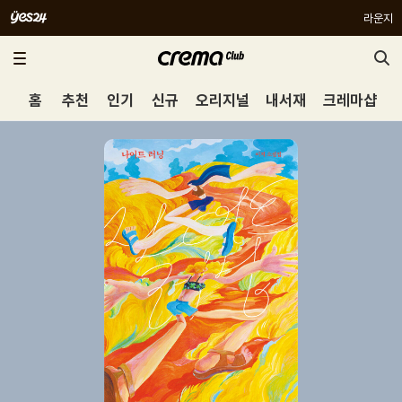
라운지
홈
추천
인기
신규
오리지널
내서재
크레마샵