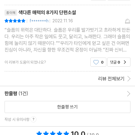
며 위로 받았다 한번쯤 아 내 삶이 왜이러지 할때 꺼
리뷰제목
내 읽어봐야겠다!
색다른 매력의 8가지 단편소설
종이책
f*******h
2022.11.16
평점10점
|
|
“슬픔의 위력은 대단하다. 슬픔은 우리를 발가벗기고 초라하게 만든
다. 우리는 아주 작은 일에도 웃고, 달리고, 노래한다. 그래야 슬픔의
힘에 눌리지 않기 때문이다.”“우리가 타인에게 얻고 싶은 건 어쩌면
진심이 아니라, 자신을 향한 무조건적 온정이 아닐까.”진짜 신비로
운 소설이다. 요 근래 읽은 작품 중 가장 신비롭고 환상적인 면모가
이 리뷰가 도움이 되었나요?
0
댓글
0
공감
돋보인다. 작가의 개성이 정말 뚜렷하다
리뷰 전체보기
한줄평
(1건)
한줄평 이동
한줄평 쓰기
작성 시 유의사항
10.0
총 평점 10.0점
/ 10.0