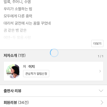
얼룩, 주머니, 수염
통해 작가의 개성을 능란하게 구축하고, 키치하고 유머러스한 낭만
우리가 소멸하는 법
서사에 타성적 허무와 페이소스를 핍진하게 녹여냈다.
모두에게 다른 중력
대리석 궁전에 사는 꿈을 꾸었네
특히 미발표작이자 표제작인 〈나이트 러닝〉은 모든 언덕이 무덤으로
곰 같은 뱀 같은
이루어진 도시에서 죽은 남편을 향한 그리움으로 자신의 팔을 잘라
에덴-두 묶음 사람
버린 여자와 그로 인해 도시 전체에 번진 불이라는 독특한 소재가 이
더보기
목을 사로잡는다. 꿈처럼 황당하고 괴이한 인생의 한순간을 “마
작가의 말
저자소개
(1명)
법”처럼 끌어당겨 “고유한 삶”으로 표현해내는 작가의 노련함은, 잘
1
/
1
라내고 잘라내도 계속 자라는 팔과 그 팔을 주워들고 내달리는 사람
저 :
이지
들, 밤과 대비되어 환하게 빛나는 불의 이미지 같은 유쾌한 상상의
이동
관심작가 알림신청
체험을 제공한다.
출판사 리뷰
출판사 리뷰 보이기/감추기
『나이트 러닝』의 인물들은 모두 생에 유일하게 빛났던 무언가를 ‘상
실’한다. 그것은 사랑하는 사람, 친구, 가족에서부터 꿈, 젊음, 추억,
회원리뷰
(34건)
회원리뷰 이동
낭만으로 다양하게 확장되지만, 소설은 그 상실의 순간들에 침잠하