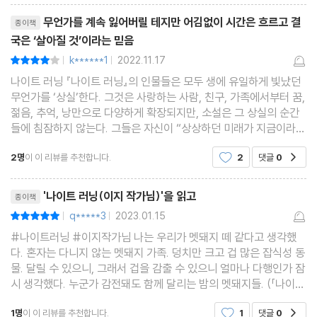
리뷰제목
지 않는다. 그들은 자신이 “상상하던 미래가 지금이라는 걸 믿을 수
무언가를 계속 잃어버릴 테지만 어김없이 시간은 흐르고 결
종이책
국은 ‘살아질 것’이라는 믿음
없다”라고 푸념하면서도, “우리는 아주 작은 일에도 웃고, 달린
k******1
2022.11.17
평점8점
다”라며 쾌활하게 한 걸음 나아간다. 우리는 무언가를 계속 잃어버
|
|
나이트 러닝 『나이트 러닝』의 인물들은 모두 생에 유일하게 빛났던
릴 테지만 어김없이 시간은 흐르고 결국은 ‘살아질 것’이라는 믿음.
무언가를 ‘상실’한다. 그것은 사랑하는 사람, 친구, 가족에서부터 꿈,
그 믿음의 응결 안에서 『나이트 러닝』이 보여주는 삶의 관성은 곧
젊음, 추억, 낭만으로 다양하게 확장되지만, 소설은 그 상실의 순간
“살아 있음의 증거”가 된다.
들에 침잠하지 않는다. 그들은 자신이 “상상하던 미래가 지금이라는
걸 믿을 수 없다”라고 푸념하면서도, “우리는 아주 작은 일에도 웃
2명
이 이 리뷰를 추천합니다.
2
댓글
0
공감
고, 달린다”라며 쾌활하게
“불이 났어.”
리뷰제목
드리는 손으로 부채질을 하며 말했다. 불? 그러고 보니 드리의 온몸
'나이트 러닝(이지 작가님)'을 읽고
종이책
이 땀으로 흠뻑 젖어 있었다.
q*****3
2023.01.15
평점10점
|
|
“응. 불이 났다고 활활. 그리고 내가 이걸 주웠어.”
#나이트러닝 #이지작가님 나는 우리가 멧돼지 떼 같다고 생각했
다. 혼자는 다니지 않는 멧돼지 가족. 덩치만 크고 겁 많은 잡식성 동
그때 내 눈에 들어온 것은 희끄무레한, 핏기없는, 가느다란, 약간은
물. 달릴 수 있으니, 그래서 겁을 감출 수 있으니 얼마나 다행인가 잠
물컹해 보이는, 길고 가는 물체였다. 소시지인가. 길고 가는 두 개의
시 생각했다. 누군가 감전돼도 함께 달리는 밤의 멧돼지들. (「나이트
소시지.
러닝」, p. 28) 애도에 대해 생각했다. 이번 이지 작가님의 소설집
1명
이 이 리뷰를 추천합니다.
1
댓글
0
공감
『나이트 러닝』에는 저마다의 방식으
(…) 절단된 팔을 보고 있자니 현기증이 밀려왔다. 눈 앞에 펼쳐진 이