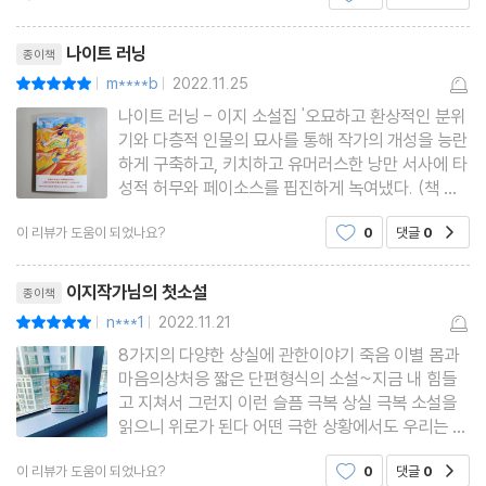
걸 믿지 않는다면 대체 무얼 믿어야 할까. 드리가 들고 온 건 어디로
리뷰제목
나이트 러닝
종이책
보나 마네킹도 소시지도 아닌 진짜 사람의 팔이었다.
m****b
2022.11.25
평점10점
|
|
“누가 팔을 흘렸나 보네.” _본문에서
나이트 러닝 - 이지 소설집 '오묘하고 환상적인 분위
기와 다층적 인물의 묘사를 통해 작가의 개성을 능란
하게 구축하고, 키치하고 유머러스한 낭만 서사에 타
성적 허무와 페이소스를 핍진하게 녹여냈다. (책 소
개 중)' 라고 하는 소설집.근데 나는 이런식으로 이야
이 리뷰가 도움이 되었나요?
0
댓글
0
공감
기 전달하는 걸 별로 좋아하지 않아서 크게 와닿지는
않았지만, 저자만의 독특한 매력은 느낄 수 있었다.
리뷰제목
@hanibook 출판사
이지작가님의 첫소설
종이책
n***1
2022.11.21
평점10점
|
|
8가지의 다양한 상실에 관한이야기 죽음 이별 몸과
마음의상처응 짧은 단편형식의 소설~지금 내 힘들
고 지쳐서 그런지 이런 슬픔 극복 상실 극복 소설을
읽으니 위로가 된다 어떤 극한 상황에서도 우리는 사
람을통해 위로 받고 의지하며 살아간다는걸 소설을
이 리뷰가 도움이 되었나요?
0
댓글
0
공감
통해 작가님은 이야기 해준다난 나이트러닝을 읽으