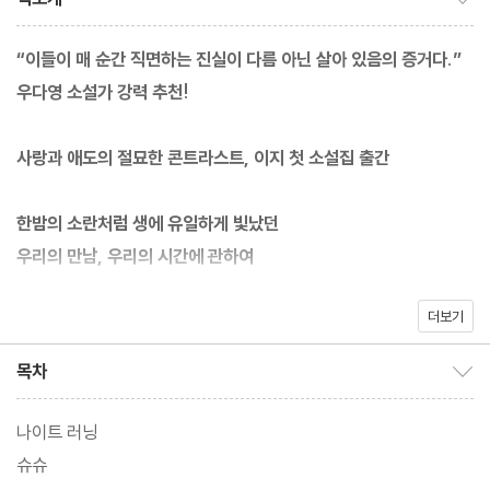
“이들이 매 순간 직면하는 진실이 다름 아닌 살아 있음의 증거다.”
우다영 소설가 강력 추천!
사랑과 애도의 절묘한 콘트라스트, 이지 첫 소설집 출간
한밤의 소란처럼 생에 유일하게 빛났던
우리의 만남, 우리의 시간에 관하여
더보기
2015년 한국일보 신춘문예와 제7회 중앙장편문학상을 동시 석권
하고, 한국일보 당선 당시 “우리 사회의 태피스트리를 배경으로 때
목차
목차 보이기/감추기
로는 희극적이고 감성적인 색조로 그려진 인물들”과 “하루키적 경
묘(輕妙)함을 내장한 단편”이라는 호평을 받으며 대형 신인의 등장
나이트 러닝
을 알렸던 이지 작가의 첫 소설집 『나이트 러닝』이 출간되었다. 수록
슈슈
된 여덟 작품은 오묘하고 환상적인 분위기와 다층적 인물의 묘사를