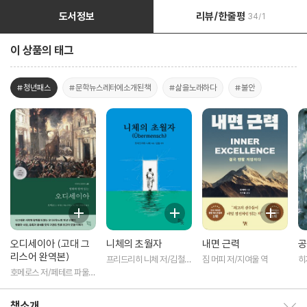
도서정보
리뷰/한줄평
34/1
이 상품의 태그
#청년패스
#문학뉴스레터에소개된책
#삶을노래하다
#불안
오디세이아 (고대 그
니체의 초월자
내면 근력
공
리스어 완역본)
프리드리히 니체 저/김철
짐 머피 저/지여울 역
히
편역
역
호메로스 저/페테르 파울
루벤스 그림/박문재 역
책소개
책소개 보이기/감추기