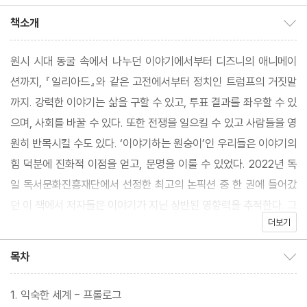
조현주 역
책소개
책소개 보이기/감추기
원시 시대 동굴 속에서 나누던 이야기에서부터 디즈니의 애니메이
션까지, 『일리아드』와 같은 고전에서부터 정치인 트럼프의 거짓말
까지. 강력한 이야기는 삶을 구할 수 있고, 투표 결과를 좌우할 수 있
으며, 사회를 바꿀 수 있다. 또한 전쟁을 일으킬 수 있고 사람들을 영
원히 반목시킬 수도 있다. ‘이야기하는 원숭이’인 우리들은 이야기의
힘 덕분에 진화적 이점을 얻고, 문명을 이룰 수 있었다. 2022년 독
일 독서문화진흥재단에서 선정한 최고의 논픽션 중 한 권에 들어갔
던 이 책에서 저자들은 이야기가 지닌 상반된 영향력을 추적한다. 그
더보기
들은 어떤 이야기가 오늘날 우리를 위험에 빠뜨리는지 그리고 우리
세상을 유지하기 위해 새로운 이야기가 왜 절박한지를 잘 풀어놓고
목차
목차 보이기/감추기
있다.
1. 익숙한 세계 - 프롤로그