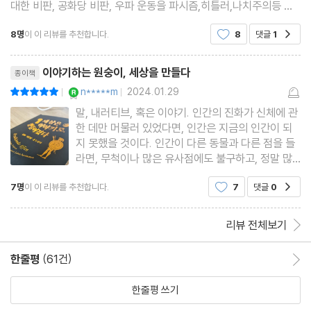
대한 비판, 공화당 비판, 우파 운동을 파시즘,히틀러,나치주의등 부
트럼프와 같은 원시 파시스트 : 거짓말 · 신화 · 허구
정적이고 극단주의적인 것들로 일갈함. 반면 좌파운동은 "더 나은
음모 서사 : 상호작용하는 파시즘 동화
8명
이 이 리뷰를 추천합니다.
8
댓글
1
공감
내일을 위한 프로젝트를 착수하는 것에
리뷰제목
이야기하는 원숭이, 세상을 만들다
종이책
8. 결정적 테스트 - 독일과 미국은 어떤 스토리를 만들었는가
YES마니아 : 로얄
n*****m
2024.01.29
평점10점
|
|
말, 내러티브, 혹은 이야기. 인간의 진화가 신체에 관
왜곡된 의무
한 데만 머물러 있었다면, 인간은 지금의 인간이 되
딥 스토리Deep Story와 무한한 허구의 나라
지 못했을 것이다. 인간이 다른 동물과 다른 점을 들
라면, 무척이나 많은 유사점에도 불구하고, 정말 많
1933년까지 독일의 딥 스토리
은 다른 점을 들 것이다. 하지만 정말 결정적인 것을
드라마는 억압을 씻어낸다
7명
이 이 리뷰를 추천합니다.
7
댓글
0
공감
들라고 하면, 나는 (이 책의 저자들처럼) 인간이 이야
진정 독일적인 유일한 것
기를 한다는 점을 들겠다. 인간은 이야기를 할 수 있
게 되면서 동일한
리뷰 전체보기
9. 칼을 움켜쥐다 - 별로 강하지 않은 성별
한줄평
(61건)
한줄평 이동
사과 · 뱀 · 여자
한줄평 쓰기
남성 영역으로서 신화와 영웅 이야기