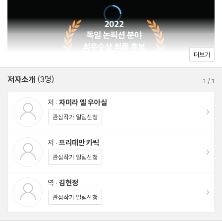
완전한 천연 약물
정신의 3D 프린터 : 뇌
역사상 가장 유명한 목마
거울 속 원숭이
더보기
서사적 자아
저자소개
(3명)
다른 시대, 다른 영웅
1
/
1
모두가 왕이다
저 :
자미라 엘 우아실
이동
관심작가 알림신청
4. 멘토와의 만남 - 단어 · 문장 · 그림 : 이야기의 수단
저 :
프리데만 카릭
이동
무기를 주고 친구를 찾아라
관심작가 알림신청
첫 번째 규칙: 규칙은 없다
역 :
김현정
한 단어 스토리
이동
관심작가 알림신청
단어가 지닌 마법
이미지는 천 명의 영웅보다 더 많은 것을 말해준다