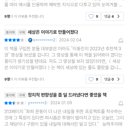
를 여러 예시를 인용하며 해박한 지식으로 다루고 있어 눈여겨볼 부
민주주의를 위한 안전한 세상 만들기
분이 많다.그런데 문제가 있다. 분명 좋은 책 같은데 영 읽히질 않는
최초의 어른 동화 : 호모 이코노미쿠스Homo Economicus
9명
이 이 리뷰를 추천합니다.
9
댓글
4
공감
다. 열흘이 넘도록 잡고 있어도 진도 빼기가
신은 분명 미쳤다
리뷰제목
왕의 발명
세상은 이야기로 만들어졌다
종이책
구매
새로운 동화 : 누구나 자신의 왕관을 만든다
YES마니아 : 플래티넘
s*********2
2024.02.04
평점8점
|
|
흑인을 만들어내다
이 책을 구입한 분들 대부분은 아마도 "이동진의 2023년 추천책 3
권" 영상을 보셨을 겁니다. 그 영상을 통해 이 책을 읽어봐야 겠다는
피비린내 나는 유대인에 관한 어른 동화
흥미가 생기셨을 텐데요. 저도 그 영상을 보지 않았더라면, ＜세상
은 이야기로 만들어졌다＞는 책이 세상에 있는 줄도 몰랐을 겁니다.
7. 가장 깊은 동굴로 들어가기 - 우파의 영원한 유혹
그만큼 이 책을 읽는 데에 있어서 이동진 평론가의 책 소개와 추천이
9명
이 이 리뷰를 추천합니다.
9
댓글
0
공감
아주 중요했습니다. 이동진 평론가 영상을
리뷰제목
와서 가져가라!
정치적 편향성을 좀 덜 드러냈다면 좋았을 책
종이책
구매
생존을 위한 동맹
y*******3
2024.01.09
평점5점
|
|
총체적 적대자
313페이지 "좌파 운동이 더 나은 내일을 위한 프로젝트를 착수하는
‘포스가 함께 하길May the Force be with you’ - 스파르타 · 스
것에 그 특징이 있다면 파시즘은 투쟁이 벌어지고 있는 오늘만, 그리
고 재앙이나 구원이 있을 내일에 대해서만 알고 있다." 능력주의에
타워즈 · 디즈니 월드