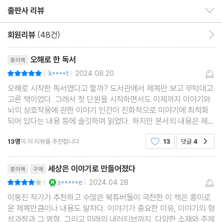
출판사 리뷰
출판사 리뷰 보이기/감추기
5. 첫 번째 문턱을 넘다 - 인터넷은 우리의 서사를 어떻게 변화시키
회원리뷰
(48건)
회원리뷰 이동
는가
리뷰제목
오해로 한 독서
종이책
저커버그Zuckerberg의 신화
k****t
2024.08.20
평점10점
|
|
터보Turbo 서사 기술의 승리
오해로 시작한 독서였다고 할까? 도서관에서 제목만 보고 무턱대고
아이, 폰I, phone
고른 책이었다. 그래서 첫 단원을 시작하면서도 이제까지 이야기와
뇌의 상호작용에 관한 이야기 인간이 진화적으로 이야기에 최적화
보는 대로 배운다Monkey see, monkey do
되어 있다는 내용 등에 솔깃하며 읽었다. 하지만 본서의 내용은 제목
디지털식으로 진영을 형성하다
그대로 인간이 만든 세계의 모든 것은 이야기로 구성되어 있으며 이
사춘기
13명
이 이 리뷰를 추천합니다.
13
댓글
4
공감
야기로 해서 희망을 갖고 이야기로 인해 일어서
리뷰제목
세상은 이야기로 만들어졌다
종이책
구매
6. 혹독한 테스트 · 동맹자 · 적 - 어떤 서사가 우리 세계를 결정하는
YES마니아 : 로얄
s*****e
2024.04.28
평점8점
|
|
가
이동진 작가가 추천하고 수많은 북튜버들이 극찬한 이 책은 흥미로
운 제목만큼이나 내용도 알차다. 이야기가 중요한 이유, 이야기의 형
내러티브 전쟁
성과정과 그 영향, 그리고 미래의 내러티브까지. 다양한 소재와 주제