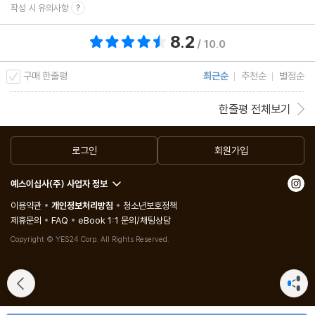
작성 시 유의사항
비자발적 독신자Incel과 그들의 여성 혐오
8.2
총 평점 8.2점
/ 10.0
10. 귀로 : 인류 종말은 텔레비전에서 방송되지 않는다 - 기후 스토
구매 한줄평
최근순
추천순
별점순
리가 실패하는 이유
한줄평 전체보기
영화 스토리의 참패
우리는 왜 기후를 잘못 이야기하는가
로그인
회원가입
땅을 정복하라
영웅 그레타Greta
예스이십사(주) 사업자 정보
이용약관
개인정보처리방침
청소년보호정책
제휴문의
FAQ
eBook 1:1 문의/채팅상담
11. 부활 - 지칠 대로 지친 원숭이
Copyright © YES24 Corp. All Rights Reserved.
위기에 처한 자아
우리가 행복에 관해 이야기하는 것
섹스 · 거짓말 · 영화