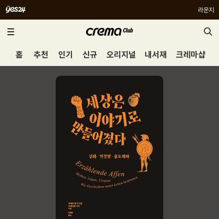
라운지
홈
추천
인기
신규
오리지널
내서재
크레마샵