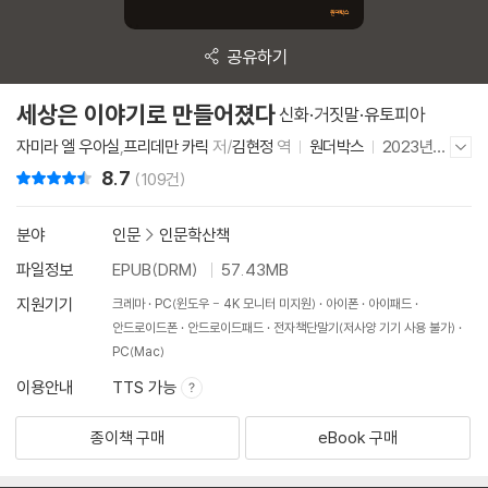
공유하기
세상은 이야기로 만들어졌다
신화·거짓말·유토피아
자미라 엘 우아실
,
프리데만 카릭
저/
김현정
역
원더박스
2023년 1
저자/출판사 더보기/감추기
2월 26일
8.7
리뷰 총점
(109건)
분야
인문
>
인문학산책
파일정보
EPUB(DRM)
57.43MB
지원기기
크레마
PC(윈도우 - 4K 모니터 미지원)
아이폰
아이패드
안드로이드폰
안드로이드패드
전자책단말기(저사양 기기 사용 불가)
PC(Mac)
이용안내
TTS 가능
종이책 구매
eBook 구매