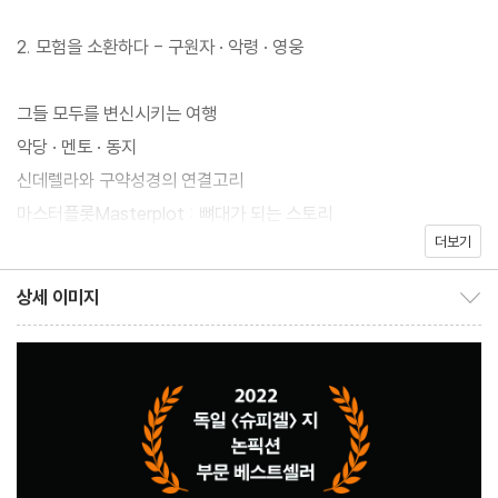
2. 모험을 소환하다 - 구원자 · 악령 · 영웅
그들 모두를 변신시키는 여행
악당 · 멘토 · 동지
신데렐라와 구약성경의 연결고리
마스터플롯Masterplot : 뼈대가 되는 스토리
더보기
‘포스트 영웅 시대’의 영웅
상세 이미지
상세 이미지 보이기/감추기
3. 거부 - 나는 어떻게 나만의 영웅이 되는가?
세상에서 가장 오래된 스토리
죽은 원숭이는 이야기하지 않는다
이야기꾼 인간-호모 나랜스Homo Narrans
머릿속 작가의 방Writer’s Room