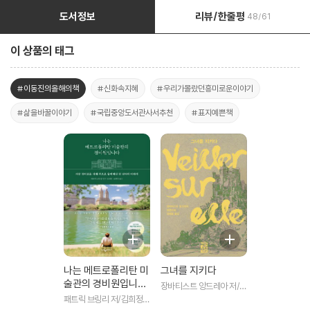
도서정보
리뷰/한줄평
48/61
이 상품의 태그
#이동진의올해의책
#신화속지혜
#우리가몰랐던흥미로운이야기
#삶을바꿀이야기
#국립중앙도서관사서추천
#표지예쁜책
나는 메트로폴리탄 미
그녀를 지키다
술관의 경비원입니다
장바티스트 앙드레아 저/정
(25만 부 기념 전면
혜용 역
패트릭 브링리 저/김희정,
개정판)