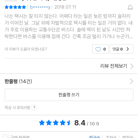
b*******y
2018.07.11
평점10점
|
|
나는 택시는 잘 타지 않는다. 어쩌다 타는 일은 늦은 밤까지 술자리
가 이어진 날. 그날 외에 자발적으로 택시를 타는 일은 거의 없다. 내
가 주로 이용하는 교통수단은 버스다. 술에 떡이 된 날도 시간만 허
락한다면 버스를 이용해 집에 간다. 간혹 조금 멀리 가거나 누군가와
같이 이동할 땐 자차를 이용하기도 하지만, 그래도 난 버스가 좋다.
이 리뷰가 도움이 되었나요?
0
댓글
0
공감
운전대를 잡지 않아도 되고, 그 시간에 책
리뷰 전체보기
한줄평
(14건)
한줄평 이동
한줄평 쓰기
작성 시 유의사항
8.4
총 평점 8.4점
/ 10.0
구매 한줄평
최근순
추천순
별점순