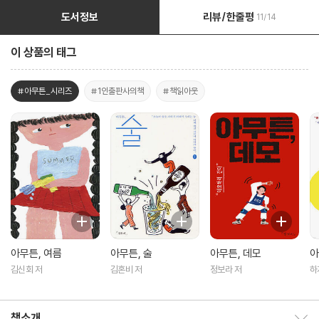
도서정보
리뷰/한줄평
11/14
이 상품의 태그
#아무튼_시리즈
#1인출판사의책
#책읽아웃
아무튼, 여름
아무튼, 술
아무튼, 데모
아
김신회 저
김혼비 저
정보라 저
하
책소개
책소개 보이기/감추기