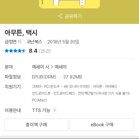
공유하기
아무튼, 택시
금정연
저
코난북스
2018년 5월 30일
8.4
리뷰 총점
(25건)
분야
에세이 시
>
에세이
파일정보
EPUB(DRM)
37.82MB
지원기기
크레마
PC(윈도우 - 4K 모니터 미지원)
아이폰
아이패드
안드로이드폰
안드로이드패드
전자책단말기(저사양 기기 사용 불가)
PC(Mac)
이용안내
TTS 가능
종이책 구매
eBook 구매