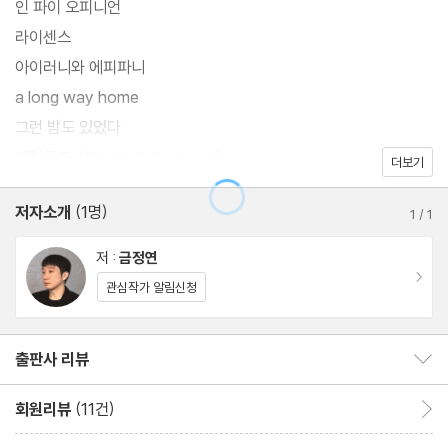
인 파이 오피니언
라이센스
아이러니와 에피파니
a long way home
그런 밤도 있었다
에필로그: What’s it all about?
더보기
저자소개
(1명)
1
/
1
저 :
금정연
이동
관심작가 알림신청
출판사 리뷰
출판사 리뷰 보이기/감추기
회원리뷰
(11건)
회원리뷰 이동
리뷰제목