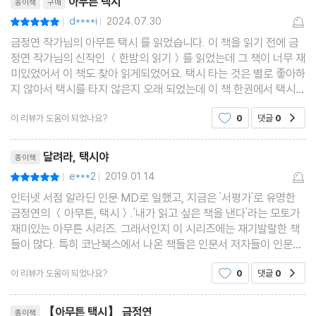
아무튼 택시
종이책
구매
d****i
2024.07.30
평점10점
|
|
금정연 작가님의 아무튼 택시 를 읽었습니다. 이 책을 읽기 전에 금
정연 작가님의 신작인 ＜한밤의 읽기＞를 읽었는데 그 책이 너무 재
미있었어서 이 책도 찾아 읽게되었어요. 택시 타는 것은 별로 좋아하
지 않아서 택시를 타지 않은지 오래 되었는데 이 책 한권에서 택시
이야기를 잔뜩 읽었더니 저까지 택시를 탄 것 같은 느낌이 드네요ㅎ
이 리뷰가 도움이 되었나요?
0
댓글
0
공감
ㅎ 재미있었어요. 다른 책들도 궁금해집니다.
리뷰제목
달려라, 택시야
종이책
e***2
2019.01.14
평점10점
|
|
인터넷 서점 알라딘 인문 MD로 일했고, 지금은 '서평가'로 유명한
금정연의 ＜아무튼, 택시＞.'내가 읽고 싶은 책을 낸다'라는 모토가
재미있는 아무튼 시리즈. 그래서인지 이 시리즈에는 재기발랄한 책
들이 많다. 특히 코난북스에서 나온 책들은 인문서 저자들이 인문서
에는 쓰지 못했던 삶의 이야기가 담겨 있어서 좋다. 필력은 검증된
이 리뷰가 도움이 되었나요?
0
댓글
0
공감
분들이 '진지한' 책에서 보지 못한 의외성을 보여
리뷰제목
【아무튼 택시】 금정연
종이책