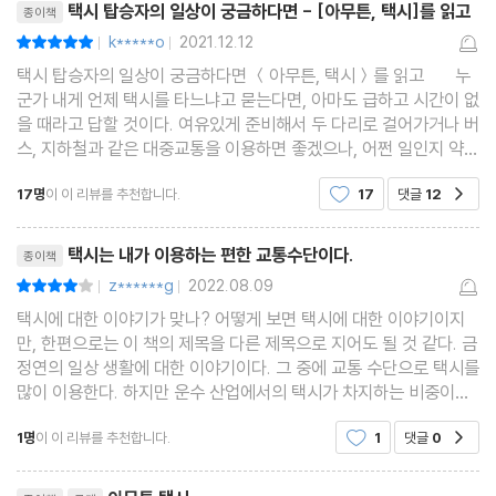
택시 탑승자의 일상이 궁금하다면 - [아무튼, 택시]를 읽고
종이책
k*****o
2021.12.12
평점10점
|
|
택시 탑승자의 일상이 궁금하다면 ＜아무튼, 택시＞를 읽고 누
군가 내게 언제 택시를 타느냐고 묻는다면, 아마도 급하고 시간이 없
을 때라고 답할 것이다. 여유있게 준비해서 두 다리로 걸어가거나 버
스, 지하철과 같은 대중교통을 이용하면 좋겠으나, 어쩐 일인지 약속
한 시간에 쫓겨 종종 택시를 불러 타곤 한다. 그럴때면 늘 타는 위치
17명
이 이 리뷰를 추천합니다.
17
댓글
12
공감
가 바뀌면 보이는 풍경도 달라진다는
리뷰제목
택시는 내가 이용하는 편한 교통수단이다.
종이책
z******g
2022.08.09
평점8점
|
|
택시에 대한 이야기가 맞나? 어떻게 보면 택시에 대한 이야기이지
만, 한편으로는 이 책의 제목을 다른 제목으로 지어도 될 것 같다. 금
정연의 일상 생활에 대한 이야기이다. 그 중에 교통 수단으로 택시를
많이 이용한다. 하지만 운수 산업에서의 택시가 차지하는 비중이나,
택시 기사가 저임금 고강도 노동에 처해있는 현실, 택시의 과거 기술
1명
이 이 리뷰를 추천합니다.
1
댓글
0
공감
과 미래상 이런 내용에는 크게 관심이 없다.
리뷰제목