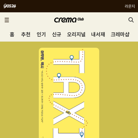
라운지
홈
추천
인기
신규
오리지널
내서재
크레마샵