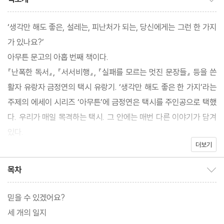
‘생각만 해도 좋은, 설레는, 피난처가 되는, 당신에게는 그런 한 가지
가 있나요?’
아무튼 문고의 아홉 번째 책이다.
『난폭한 독서』, 『서서비행』, 『실패를 모르는 멋진 문장들』 등을 쓴
활자 유랑자 금정연의 택시 유랑기. ‘생각만 해도 좋은 한 가지’라는
주제의 에세이 시리즈 ‘아무튼’에 금정연은 택시를 주인공으로 택했
다. 우리가 매일 목격하는 택시. 그 안에는 매번 다른 이야기가 담겨
있다.
더보기
저자는 택시를 실마리 삼아 여전히 낯선 이 세계에서 살아간다는 일
을 맥없이 웃게 만드는 유머와 적당한 온도의 리얼리티로 담아냈다.
목차
목차 보이기/감추기
믿을 수 있겠어요?
세 개의 일지