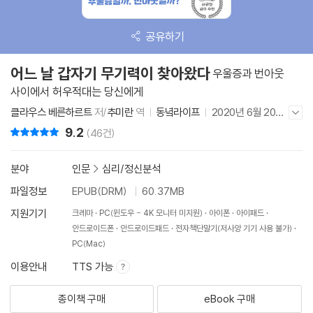
공유하기
어느 날 갑자기 무기력이 찾아왔다
우울증과 번아웃
사이에서 허우적대는 당신에게
클라우스 베른하르트
저/
추미란
역
동녘라이프
2020년 6월 20일
저자/출판사 더보기/감추기
9.2
리뷰 총점
(46건)
분야
인문
>
심리/정신분석
파일정보
EPUB(DRM)
60.37MB
지원기기
크레마
PC(윈도우 - 4K 모니터 미지원)
아이폰
아이패드
안드로이드폰
안드로이드패드
전자책단말기(저사양 기기 사용 불가)
PC(Mac)
이용안내
TTS 가능
종이책 구매
eBook 구매