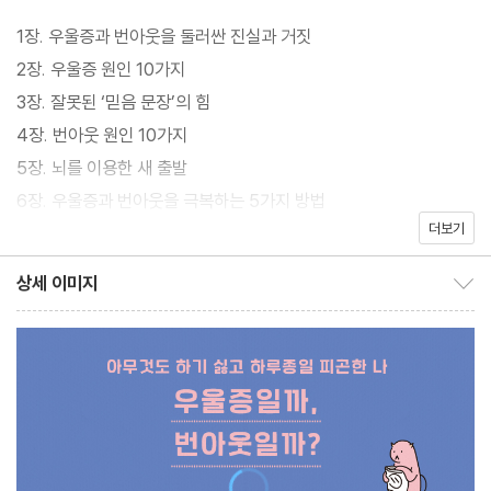
고 유쾌한 지름길이 될 것이다.
1장. 우울증과 번아웃을 둘러싼 진실과 거짓
2장. 우울증 원인 10가지
3장. 잘못된 ‘믿음 문장’의 힘
4장. 번아웃 원인 10가지
5장. 뇌를 이용한 새 출발
6장. 우울증과 번아웃을 극복하는 5가지 방법
더보기
나오는 말
상세 이미지
상세 이미지 보이기/감추기
주