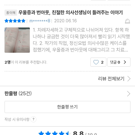
리뷰제목
우울증과 번아웃, 친절한 의사선생님이 들려주는 이야기
종이책
m*******8
2020.06.16
평점10점
|
|
1. 차례자세하고 구체적으로 나뉘어져 있다. 항목 하
나하나 궁금한 것이 더욱 많아져서 빨리 읽기 시작했
다. 2. 작가의 직업, 정신요법 의사수많은 케이스를
접했기에, 우울증과 번아웃에 대해그리고 그 치료를
위해 어떤 노력이 필요한지 잘 알고 있고,또한 글로
2명
이 이 리뷰를 추천합니다.
2
댓글
0
공감
잘 풀어내고 있다.3. USE IT OR LOSE IT (44p)
우울증을 뇌 구조와 연관시켜서 설명한 점이 좋았다.
위의 문장은 뇌의 신경가
리뷰 전체보기
한줄평
(25건)
한줄평 이동
한줄평 쓰기
작성 시 유의사항
8.8
총 평점 8.8점
/ 10.0