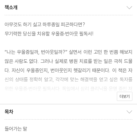
책소개
책소개 보이기/감추기
아무것도 하기 싫고 하루종일 피곤하다면?
무기력한 당신을 치유할 우울증·번아웃 필독서!
“나는 우울증일까, 번아웃일까?” 살면서 이런 고민 한 번쯤 해보지
않은 사람도 없다. 그러나 실제로 병원 치료를 받는 일은 극히 드물
다. 자신이 우울증인지, 번아웃인지 헷갈리기 때문이다. 이 책은 자
신의 상태를 정확히 알고, 각각에 맞는 해결책을 얻고 싶은 독자를
위한 우울증·번아웃 필독서다. 독일에서 심리 클리닉을 운영 중인 저
더보기
자는 우울증과 번아웃을 약물로만 치료해선 극복할 수 없다고 말하
며 누구나 쉽게 따라할 수 있는 방법들을 제시한다. 생활 습관부터
목차
목차 보이기/감추기
인간관계까지 다각도로 원인을 분석하기 때문에 자신의 문제점을
정확히 찾아낼 수 있는 것도 이 책만의 장점이다. 당신이 지금 우울
들어가는 말
증과 번아웃으로 고통받고 있다면 이 책이 행복으로 가는 가장 빠르