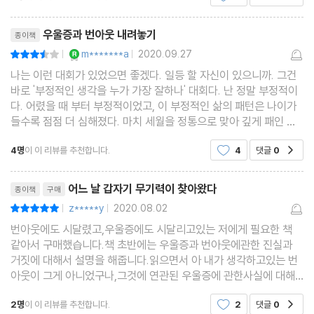
리뷰제목
우울증과 번아웃 내려놓기
종이책
YES마니아 : 로얄
m*******a
2020.09.27
평점7점
|
|
나는 이런 대회가 있었으면 좋겠다. 일등 할 자신이 있으니까. 그건
바로 '부정적인 생각을 누가 가장 잘하나' 대회다. 난 정말 부정적이
다. 어렸을 때 부터 부정적이었고, 이 부정적인 삶의 패턴은 나이가
들수록 점점 더 심해졌다. 마치 세월을 정통으로 맞아 깊게 패인 주
름처럼. 내 부정적 성격은 날로 날로 깊어지고 깊게 뿌리를 내렸다.
4명
이 이 리뷰를 추천합니다.
4
댓글
0
공감
하지만 그렇지 않은가. 성격은 좀처럼 고치기
리뷰제목
어느 날 갑자기 무기력이 찾아왔다
종이책
구매
z*****y
2020.08.02
평점10점
|
|
번아웃에도 시달렸고,우울증에도 시달리고있는 저에게 필요한 책
같아서 구매했습니다.책 초반에는 우울증과 번아웃에관한 진실과
거짓에 대해서 설명을 해줍니다.읽으면서 아 내가 생각하고있는 번
아웃이 그게 아니었구나,그것에 연관된 우울증에 관한사실에 대해
서 새롭게 알 수 있었습니다. 그리고 우울증에 관한 10가지 사실을
2명
이 이 리뷰를 추천합니다.
2
댓글
0
공감
과학적으로 풀어 설명을 해주는데 이해도 잘 되고이런것