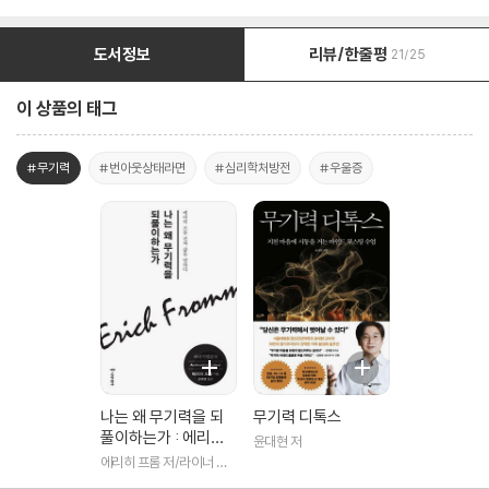
도서정보
리뷰/한줄평
21/25
이 상품의 태그
#무기력
#번아웃상태라면
#심리학처방전
#우울증
나는 왜 무기력을 되
무기력 디톡스
풀이하는가 : 에리히
윤대현 저
프롬 진짜 삶을 말하
에리히 프롬 저/라이너 풍
다
크 편/장혜경 역