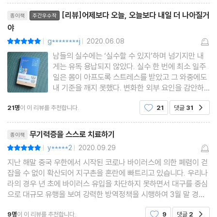
리뷰제목
[리뷰]어제보다 오늘, 오늘보다 내일 더 나아질거
종이책
주간우수작
야
g********j
2020.06.08
평점10점
|
|
남들의 실수에는 ‘실수할 수 있지’하며 넘기지만 내
게는 유독 용납되지 않았다. 실수 한 번에 최소 일주
일은 몸이 아프도록 스트레스를 받았고 그 와중에도
내 기준을 깨지 못했다. 변화한 외부 요인을 감안하
여 ‘이런 상황이 되었으니 어쩔 수 없었다’고 하지 못
21명
이 이 리뷰를 추천합니다.
21
댓글
31
공감
했고 ‘변화한 외부 요인에서도 이렇게 했다면 나는
해낼 수 있었으나 그러지 못했다’로 결론 냈으며, 끊
리뷰제목
임없는 계획으
무기력증을 스스로 치료하기
종이책
y*****2
2020.09.29
평점10점
|
|
지난 해말 중국 우한에서 시작된 코로나 바이러스에 의한 폐렴이 걷
잡을 수 없이 확산되어 지구촌을 혼란에 빠트리고 있습니다. 우리나
라의 경우 년 초에 바이러스 유입을 차단하지 못하면서 대구를 중심
으로 대규모 유행을 보여 강력한 방역정책을 시행하여 3월 말 경에
는 일단 불을 끄는데 성공한 바 있습니다. 우한폐렴이 확산되면서 사
9명
이 이 리뷰를 추천합니다.
9
댓글
2
공감
회적 거리두기, 외출자제 등의 방역이 강화될 무