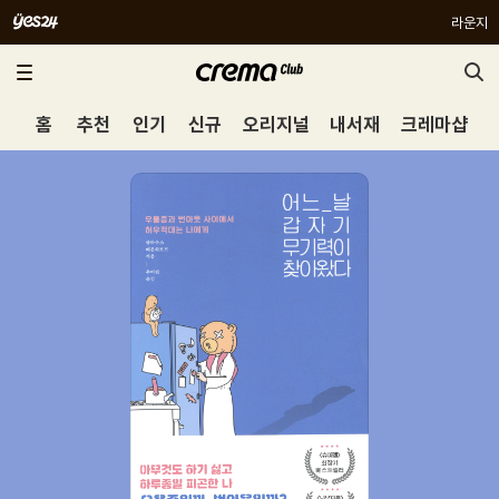
라운지
홈
추천
인기
신규
오리지널
내서재
크레마샵