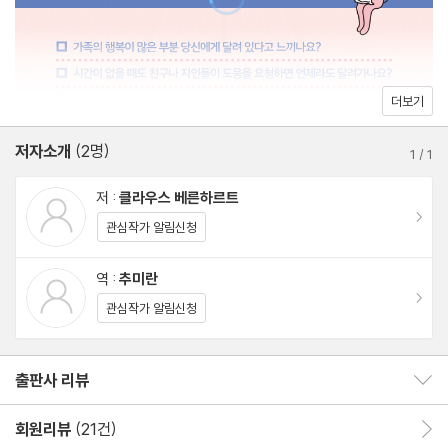
더보기
저자소개
(2명)
1
/
1
저 :
클라우스 베른하르트
이동
관심작가 알림신청
역 :
추미란
이동
관심작가 알림신청
출판사 리뷰
출판사 리뷰 보이기/감추기
회원리뷰
(21건)
회원리뷰 이동