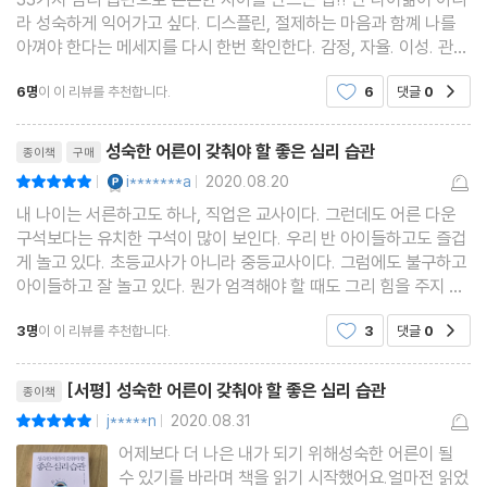
21 진실을 말한다고 아웃사이더가 되는 것은 아니다
라 성숙하게 익어가고 싶다. 디스플린, 절제하는 마음과 함꼐 나를
아껴야 한다는 메세지를 다시 한번 확인한다. 감정, 자율. 이성. 관계
22 몸이 마음을 속이게 하지 말라
순서로나의 감정을 들여다보기. 정서적 문제를 갖게 된 원인, 해결
23 마음을 따르되 머리를 써라
6명
이 이 리뷰를 추천합니다.
6
댓글
0
공감
법, 정서적 문제를 갖고 있는 타인에게현명하
24 의협심을 발휘하는 것은 좋지만 정의의 탈을 쓴 악마가 되지는
리뷰제목
말라
성숙한 어른이 갖춰야 할 좋은 심리 습관
종이책
구매
YES마니아 : 플래티넘
i*******a
2020.08.20
평점10점
|
|
PART 4 관계 편: 필터버블에서 벗어나는 연습
내 나이는 서른하고도 하나, 직업은 교사이다. 그런데도 어른 다운
구석보다는 유치한 구석이 많이 보인다. 우리 반 아이들하고도 즐겁
25 친구가 많아도 여전히 외로운 이유
게 놀고 있다. 초등교사가 아니라 중등교사이다. 그럼에도 불구하고
26 나를 즐겁게 만드는 일에 촉각을 곤두세워라
아이들하고 잘 놀고 있다. 뭔가 엄격해야 할 때도 그리 힘을 주지 않
는다. 그럴 때마다 친절한 교사가 되어야지라는 마음과, 아이들이 날
27 당신이 꼭 알아야 할 ‘우정 공식’
3명
이 이 리뷰를 추천합니다.
3
댓글
0
공감
만만하게 보면 어쩌나 싶은 생각이 왕왕 든
28 바른 마음가짐을 가지면 모두가 당신과 절친이 되려 할 것이다
리뷰제목
29 인복이 좋아지려면 알아야 할 대화법
[서평] 성숙한 어른이 갖춰야 할 좋은 심리 습관
종이책
30 ‘다 함께 홀로’가 되지 않는 SNS 운영 방법
j*****n
2020.08.31
평점10점
|
|
31 유머는 연습할 수 있다
어제보다 더 나은 내가 되기 위해성숙한 어른이 될
32 활짝 핀 꽃이 사람들의 이목을 끄는 법이다
수 있기를 바라며 책을 읽기 시작했어요.얼마전 읽었