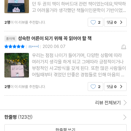
던 두 권의 책이 하버드대 관련 책이었는데요,딱딱하
33 대인관계를 두려워하는 당신에게 부족한 한 가지
고 어려울거라 생각했던 책들이인문학이 기반이었던
것을 생각하니 이 책도 기대가 되더라고요.33가지
2명
이 이 리뷰를 추천합니다.
2
댓글
0
공감
심리 습관이 무엇인지 궁금하고,하루에 3분이라면
나도 할 수 있어! 라는 생각이 들었어요.생각만 하고
리뷰제목
미루는게 습관이 되었
성숙한 어른이 되기 위해 꼭 읽어야 할 책
종이책
m***l
2020.06.07
평점10점
|
|
우리는 점점 나이가 들어가며, 다양한 상황에 따라
여러가지 생각을 하게 되고 그에따라 긍정적이거나
부정적인 사고방식을 갖게 된다. 또한 많은 사람들이
어릴때부터 겪었던 안좋은 경험들로 인해 마음의 병
을 가지며 점점 나이가 들수록 틀에박힌 부정적인 생
2명
이 이 리뷰를 추천합니다.
2
댓글
0
공감
각을 하기도 하고 자신감도 잃으며, 그로인해 우울증
으로 힘들어 한다.이 책의 저자 류쉬안은 이 책을 읽
은 모든 사람들이 (
리뷰 전체보기
한줄평
(123건)
한줄평 이동
한줄평 쓰기