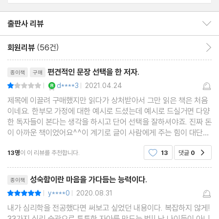
09 당신이 돈을 들여 피트니스 센터에 등록하고도 운동하러 가지
않는 이유
출판사 리뷰
출판사 리뷰 보이기/감추기
10 목표를 세울 때는 의지력으로 유혹에 맞서지 말라
회원리뷰
(56건)
회원리뷰 이동
11 우리가 집착을 버리기 어려운 이유
리뷰제목
12 잡념을 없애고 싶다면 주변의 잡동사니부터 치워라
편견적인 문장 선택을 한 저자.
종이책
구매
13 당신에게 부족한 것은 능력이 아니라 자기긍정이다
YES마니아 : 로얄
d****3
2021.04.24
평점2점
|
|
14 인터넷상의 교류는 ‘설탕 대용품’과 같을 뿐이다
제목에 이끌려 구매했지만 읽다가 상처받아서 그만 읽은 책은 처음
15 도전을 두려워하지 않으려면 먼저 저주를 풀어야 한다
이네요. 한부모 가정에 대한 예시로 드셨는데 예시로 드실거면 다양
한 독자들이 본다는 생각을 하시고 단어 선택을 잘하셔야죠. 진짜 돈
16 완벽함보다 실행이 낫다
이 아까운 책이었어요^^이 계기로 글이 사람에게 주는 힘이 대단한
17 ‘대충대충’ 살수록 ‘염세주의’에 빠지기 쉽다
걸 알게 되었어요. 어떻게 보면 감사하다고 해야되나..? 그래도 솔직
13명
이 이 리뷰를 추천합니다.
13
댓글
0
18 우리가 나쁜 습관을 고치지 못하는 이유
공감
리뷰인 만큼 솔직하게 쓰네요. 누군가는 베스트
리뷰제목
성숙함이란 마음을 가다듬는 능력이다.
종이책
PART 3 이성 편: 편견에 휘둘리지 않는 연습
y****0
2020.08.31
평점10점
|
|
19 수많은 상식 과 직감이 오판을 낳는 편견이었을지도 모른다
내가 심리학을 전공했다면 써보고 싶었던 내용이다. 복잡하지 않게!
20 용감하게 무지를 인정하는 것은 일종의 슬기다
33가지 심리 습관으로 튼튼한 자아를 만드는 법!! 난 나이듦이 아니