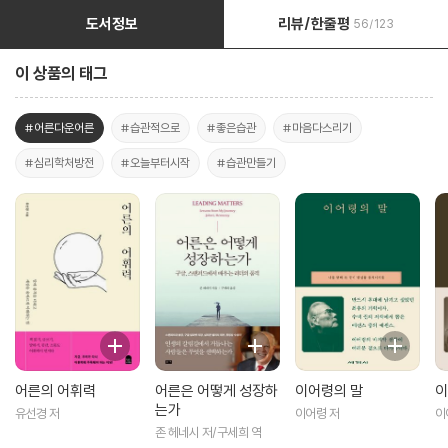
도서정보
리뷰/한줄평
56/123
이 상품의 태그
#어른다운어른
#습관적으로
#좋은습관
#마음다스리기
#심리학처방전
#오늘부터시작
#습관만들기
어른의 어휘력
어른은 어떻게 성장하
이어령의 말
이
는가
유선경 저
이어령 저
이
존 헤네시 저/구세희 역