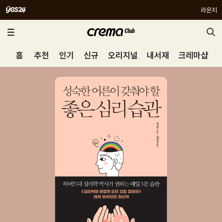
라운지
홈
추천
인기
신규
오리지널
내서재
크레마샵