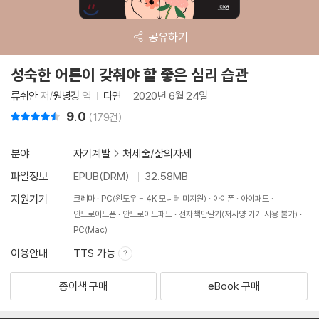
공유하기
성숙한 어른이 갖춰야 할 좋은 심리 습관
류쉬안
저/
원녕경
역
다연
2020년 6월 24일
9.0
리뷰 총점
(179건)
분야
자기계발
>
처세술/삶의자세
파일정보
EPUB(DRM)
32.58MB
지원기기
크레마
PC(윈도우 - 4K 모니터 미지원)
아이폰
아이패드
안드로이드폰
안드로이드패드
전자책단말기(저사양 기기 사용 불가)
PC(Mac)
이용안내
TTS 가능
종이책 구매
eBook 구매