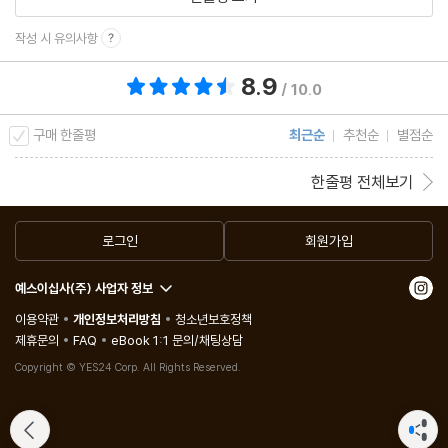
작성 시 유의사항
8.9
총 평점 8.9점
/ 10.0
구매 한줄평
최근순
추천순
별점순
한줄평 전체보기
로그인
회원가입
예스이십사(주) 사업자 정보
이용약관
개인정보처리방침
청소년보호정책
제휴문의
FAQ
eBook 1:1 문의/채팅상담
Copyright © YES24 Corp. All Rights Reserved.