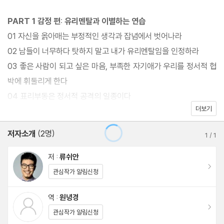
PART 1 감정 편: 유리멘탈과 이별하는 연습
01 자신을 옭아매는 부정적인 생각과 잡념에서 벗어나라
02 남들이 너무하다 탓하지 말고 내가 유리멘탈임을 인정하라
03 좋은 사람이 되고 싶은 마음, 부족한 자기애가 우리를 정서적 협
박에 휘둘리게 한다
04 표리부동은 정서적 공격의 일종이다
더보기
05 불편한 감정을 억누르지 않아야 내 안의 분노와 평화롭게 공존
할 수 있다
저자소개
(2명)
1
/
1
06 ‘나’와 잘 지내려면 먼저 ‘나’ 자신을 아껴라
07 당신은 당신이 생각하는 것보다 강하다
저 :
류쉬안
이동
08 즐거울 때 불현듯 묘한 우울감이 스친다고 해서 당신이 비관적
관심작가 알림신청
인 것은 아니다
역 :
원녕경
이동
관심작가 알림신청
PART 2 자율 편: 삶의 규율을 정하는 연습